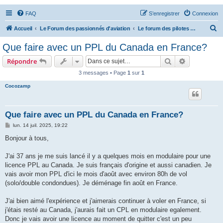
FAQ
S’enregistrer
Connexion
R
Accueil
Le Forum des passionnés d'aviation
Le forum des pilotes privés
e
Que faire avec un PPL du Canada en France?
c
Rechercher
Recherche 
Répondre
h
3 messages • Page
1
sur
1
e
Cocozamp
r
c
h
Que faire avec un PPL du Canada en France?
e
M
lun. 14 juil. 2025, 19:22
e
r
s
Bonjour à tous,
s
a
g
J'ai 37 ans je me suis lancé il y a quelques mois en modulaire pour une
e
licence PPL au Canada. Je suis français d'origine et aussi canadien. Je
vais avoir mon PPL d'ici le mois d'août avec environ 80h de vol
(solo/double condondues). Je déménage fin août en France.
J'ai bien aimé l'expérience et j'aimerais continuer à voler en France, si
j'étais resté au Canada, j'aurais fait un CPL en modulaire egalement.
Donc je vais avoir une licence au moment de quitter c'est un peu