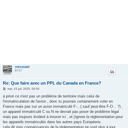
VISCOUNT
B747
Re: Que faire avec un PPL du Canada en France?
M
mar. 15 juil. 2025, 00:50
e
s
à priori ce n'est pas un problème de territoire mais celui de
s
l'immatriculation de l'avion , donc tu pourrais certainement voler en
a
g
France mais pas sur un avion immatriculé F-...( sauf peut-être F-O... ?) ,
e
un appareil immatriculé C ou N ne devrait pas poser de problème légal
mais pas toujours évident à trouver ici , et j'ignore la réglementation pour
les appareils immatriculés dans les autres pays Européens.
cela dit mes connaissances de la règlementation ne sont plus à jour