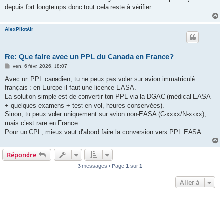
depuis fort longtemps donc tout cela reste à vérifier
AlexPilotAir
Re: Que faire avec un PPL du Canada en France?
M
ven. 6 févr. 2026, 18:07
e
s
Avec un PPL canadien, tu ne peux pas voler sur avion immatriculé
s
français : en Europe il faut une licence EASA.
a
g
La solution simple est de convertir ton PPL via la DGAC (médical EASA
e
+ quelques examens + test en vol, heures conservées).
Sinon, tu peux voler uniquement sur avion non-EASA (C-xxxx/N-xxxx),
mais c’est rare en France.
Pour un CPL, mieux vaut d’abord faire la conversion vers PPL EASA.
Répondre
3 messages • Page
1
sur
1
Aller à