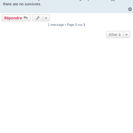
there are no survivors.
Répondre
1 message • Page
1
sur
1
Aller à