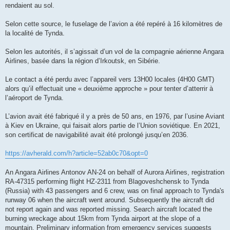
rendaient au sol.
Selon cette source, le fuselage de l’avion a été repéré à 16 kilomètres de
la localité de Tynda.
Selon les autorités, il s’agissait d’un vol de la compagnie aérienne Angara
Airlines, basée dans la région d’Irkoutsk, en Sibérie.
Le contact a été perdu avec l’appareil vers 13H00 locales (4H00 GMT)
alors qu’il effectuait une « deuxième approche » pour tenter d’atterrir à
l’aéroport de Tynda.
L’avion avait été fabriqué il y a près de 50 ans, en 1976, par l’usine Aviant
à Kiev en Ukraine, qui faisait alors partie de l’Union soviétique. En 2021,
son certificat de navigabilité avait été prolongé jusqu’en 2036.
https://avherald.com/h?article=52ab0c70&opt=0
An Angara Airlines Antonov AN-24 on behalf of Aurora Airlines, registration
RA-47315 performing flight HZ-2311 from Blagoveshchensk to Tynda
(Russia) with 43 passengers and 6 crew, was on final approach to Tynda's
runway 06 when the aircraft went around. Subsequently the aircraft did
not report again and was reported missing. Search aircraft located the
burning wreckage about 15km from Tynda airport at the slope of a
mountain. Preliminary information from emergency services suggests