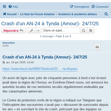
FAQ
S’enregistrer
Connexion
R
Accueil
Le Hub de Forum Aviation
Incidents & accidents aériens
e
Crash d'un AN-24 à Tynda (Amour)- 24/7/25
c
Rechercher
Recherche 
Répondre
h
1 message • Page
1
sur
1
e
Gosselies
r
A380
c
h
Crash d'un AN-24 à Tynda (Amour)- 24/7/25
e
M
jeu. 24 juil. 2025, 13:49
e
r
s
https://www.lesoir.be/689474/article/20 ... ne-disparu
s
a
g
Un avion de ligne avec près de cinquante personnes à bord s’est écrasé
e
jeudi dans la région de l’Amour, en Extrême-Orient russe, ont annoncé les
autorités locales de ces territoires reculés régulièrement endeuillés par
des catastrophes aériennes.
Le Centre de protection civile de la région a indiqué sur Telegram que
l’hélicoptère des secouristes n’avait pas « découvert de survivants depuis
les airs » en survolant le site du crash, précisant que des équipes se