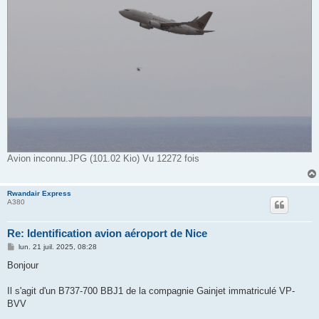
Avion inconnu.JPG (101.02 Kio) Vu 12272 fois
Rwandair Express
A380
Re: Identification avion aéroport de Nice
M
lun. 21 juil. 2025, 08:28
e
s
Bonjour
s
a
g
Il s'agit d'un B737-700 BBJ1 de la compagnie Gainjet immatriculé VP-
e
BVV