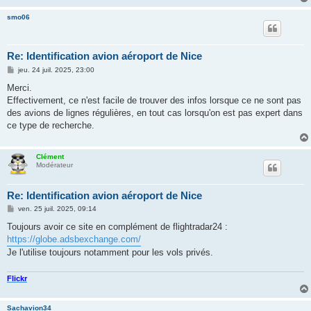
smo06
Re: Identification avion aéroport de Nice
M
jeu. 24 juil. 2025, 23:00
e
s
Merci.
s
Effectivement, ce n'est facile de trouver des infos lorsque ce ne sont pas
a
g
des avions de lignes régulières, en tout cas lorsqu'on est pas expert dans
e
ce type de recherche.
Clément
Modérateur
Re: Identification avion aéroport de Nice
M
ven. 25 juil. 2025, 09:14
e
s
Toujours avoir ce site en complément de flightradar24 :
s
https://globe.adsbexchange.com/
a
g
Je l'utilise toujours notamment pour les vols privés.
e
Flickr
Sachavion34