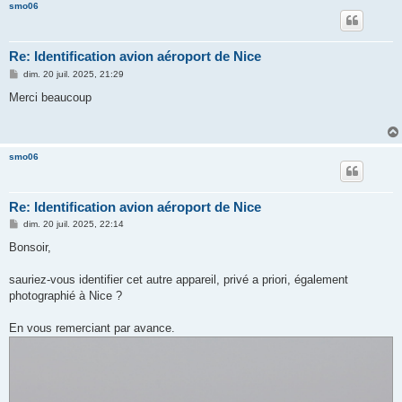
smo06
Re: Identification avion aéroport de Nice
M
dim. 20 juil. 2025, 21:29
e
s
Merci beaucoup
s
a
g
e
smo06
Re: Identification avion aéroport de Nice
M
dim. 20 juil. 2025, 22:14
e
s
Bonsoir,
s
a
g
sauriez-vous identifier cet autre appareil, privé a priori, également
e
photographié à Nice ?
En vous remerciant par avance.