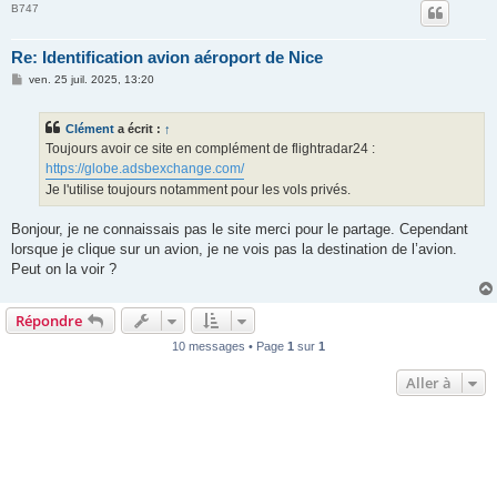
B747
Re: Identification avion aéroport de Nice
M
ven. 25 juil. 2025, 13:20
e
s
s
Clément
a écrit :
↑
a
g
Toujours avoir ce site en complément de flightradar24 :
e
https://globe.adsbexchange.com/
Je l'utilise toujours notamment pour les vols privés.
Bonjour, je ne connaissais pas le site merci pour le partage. Cependant
lorsque je clique sur un avion, je ne vois pas la destination de l’avion.
Peut on la voir ?
Répondre
10 messages • Page
1
sur
1
Aller à