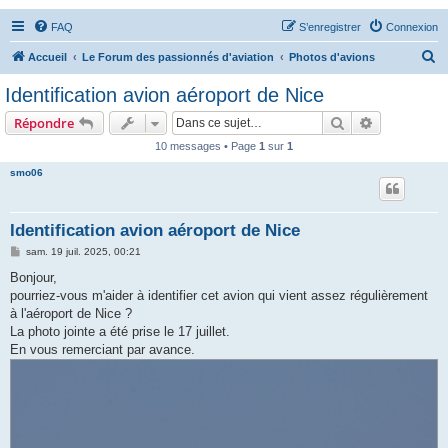
FAQ
S’enregistrer
Connexion
R
Accueil
Le Forum des passionnés d'aviation
Photos d'avions
e
Identification avion aéroport de Nice
c
Rechercher
Recherche 
Répondre
h
10 messages • Page
1
sur
1
e
smo06
r
c
h
Identification avion aéroport de Nice
e
M
sam. 19 juil. 2025, 00:21
e
r
s
Bonjour,
s
pourriez-vous m'aider à identifier cet avion qui vient assez régulièrement
a
g
à l'aéroport de Nice ?
e
La photo jointe a été prise le 17 juillet.
En vous remerciant par avance.