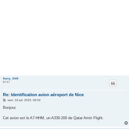
Xorry_GVA
B747
Re: Identification avion aéroport de Nice
M
sam. 19 juil. 2025, 06:54
e
s
Bonjour,
s
a
g
Cet avion est le A7-HHM, un A330-200 de Qatar Amiri Flight.
e