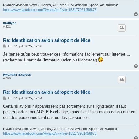
Rwanda Aviation News (Drones, Air Force, Civil Aviation, Space, Air Balloon):
https://www.facebook.com/RwandAn-Flyer-153177931456873
uralflyer
A321
Re: Identification avion aéroport de Nice
M
lun. 21 juil. 2025, 09:30
e
s
Je pense qu'on peut trouver ces informations facilement sur Internet ....
s
(recherche à partir de l'immatriculation ou flightradar)
a
g
e
Rwandair Express
A380
Re: Identification avion aéroport de Nice
M
lun. 21 juil. 2025, 09:34
e
s
Certains avions n'apparaissent pas forcément sur FlightRadar. Il faut
s
passer parfois par ADS-B Exchange, mais il est bien moins connu que ça
a
g
soit des personnes lambdas ou des passionnés.
e
Rwanda Aviation News (Drones, Air Force, Civil Aviation, Space, Air Balloon):
https://www.facebook.com/RwandAn-Flyer-153177931456873