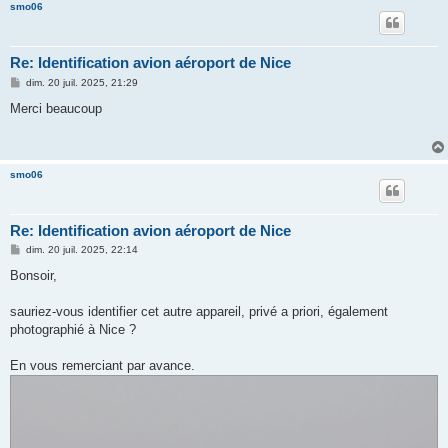
smo06
Re: Identification avion aéroport de Nice
M
dim. 20 juil. 2025, 21:29
e
s
Merci beaucoup
s
a
g
e
smo06
Re: Identification avion aéroport de Nice
M
dim. 20 juil. 2025, 22:14
e
s
Bonsoir,
s
a
g
sauriez-vous identifier cet autre appareil, privé a priori, également
e
photographié à Nice ?
En vous remerciant par avance.