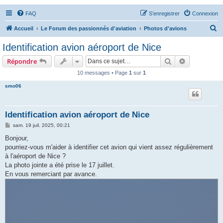
FAQ
S’enregistrer
Connexion
R
Accueil
Le Forum des passionnés d'aviation
Photos d'avions
e
Identification avion aéroport de Nice
c
Rechercher
Recherche 
Répondre
h
10 messages • Page
1
sur
1
e
smo06
r
c
h
Identification avion aéroport de Nice
e
M
sam. 19 juil. 2025, 00:21
e
r
s
Bonjour,
s
pourriez-vous m'aider à identifier cet avion qui vient assez régulièrement
a
g
à l'aéroport de Nice ?
e
La photo jointe a été prise le 17 juillet.
En vous remerciant par avance.