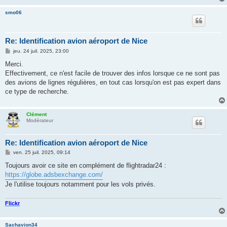
smo06
Re: Identification avion aéroport de Nice
M
jeu. 24 juil. 2025, 23:00
e
s
Merci.
s
Effectivement, ce n'est facile de trouver des infos lorsque ce ne sont pas
a
g
des avions de lignes régulières, en tout cas lorsqu'on est pas expert dans
e
ce type de recherche.
Clément
Modérateur
Re: Identification avion aéroport de Nice
M
ven. 25 juil. 2025, 09:14
e
s
Toujours avoir ce site en complément de flightradar24 :
s
https://globe.adsbexchange.com/
a
g
Je l'utilise toujours notamment pour les vols privés.
e
Flickr
Sachavion34