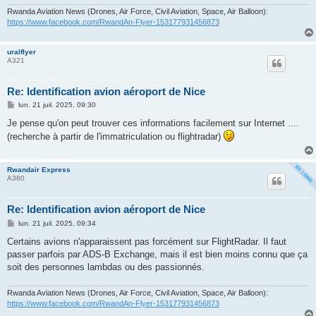
Rwanda Aviation News (Drones, Air Force, Civil Aviation, Space, Air Balloon):
https://www.facebook.com/RwandAn-Flyer-153177931456873
uralflyer
A321
Re: Identification avion aéroport de Nice
M
lun. 21 juil. 2025, 09:30
e
s
Je pense qu'on peut trouver ces informations facilement sur Internet ....
s
(recherche à partir de l'immatriculation ou flightradar)
a
g
e
Rwandair Express
A380
Re: Identification avion aéroport de Nice
M
lun. 21 juil. 2025, 09:34
e
s
Certains avions n'apparaissent pas forcément sur FlightRadar. Il faut
s
passer parfois par ADS-B Exchange, mais il est bien moins connu que ça
a
g
soit des personnes lambdas ou des passionnés.
e
Rwanda Aviation News (Drones, Air Force, Civil Aviation, Space, Air Balloon):
https://www.facebook.com/RwandAn-Flyer-153177931456873