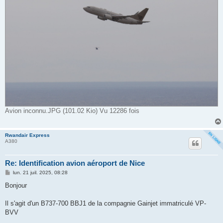
Avion inconnu.JPG (101.02 Kio) Vu 12286 fois
Rwandair Express
A380
Re: Identification avion aéroport de Nice
M
lun. 21 juil. 2025, 08:28
e
s
Bonjour
s
a
g
Il s'agit d'un B737-700 BBJ1 de la compagnie Gainjet immatriculé VP-
e
BVV