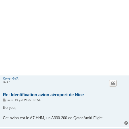
Xorry_GVA
B747
Re: Identification avion aéroport de Nice
M
sam. 19 juil. 2025, 06:54
e
s
Bonjour,
s
a
g
Cet avion est le A7-HHM, un A330-200 de Qatar Amiri Flight.
e