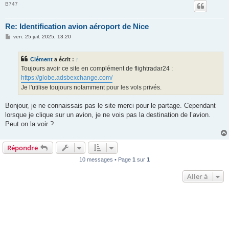
B747
Re: Identification avion aéroport de Nice
M
ven. 25 juil. 2025, 13:20
e
s
s
Clément
a écrit :
↑
a
g
Toujours avoir ce site en complément de flightradar24 :
e
https://globe.adsbexchange.com/
Je l'utilise toujours notamment pour les vols privés.
Bonjour, je ne connaissais pas le site merci pour le partage. Cependant
lorsque je clique sur un avion, je ne vois pas la destination de l’avion.
Peut on la voir ?
Répondre
10 messages • Page
1
sur
1
Aller à