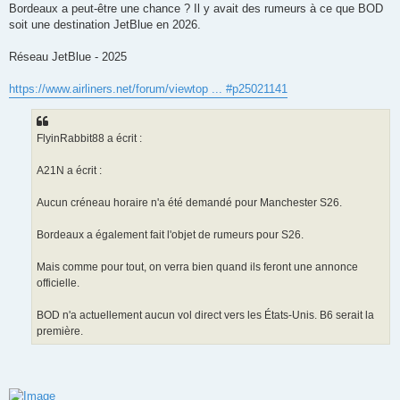
Bordeaux a peut-être une chance ? Il y avait des rumeurs à ce que BOD
soit une destination JetBlue en 2026.
Réseau JetBlue - 2025
https://www.airliners.net/forum/viewtop ... #p25021141
FlyinRabbit88 a écrit :
A21N a écrit :
Aucun créneau horaire n'a été demandé pour Manchester S26.
Bordeaux a également fait l'objet de rumeurs pour S26.
Mais comme pour tout, on verra bien quand ils feront une annonce
officielle.
BOD n'a actuellement aucun vol direct vers les États-Unis. B6 serait la
première.