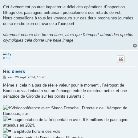
Cet événement pourrait impacter le délai des opérations d'inspection
filtrage des passagers entraînant probablement des retards de vol.
Nous conseillons à tous les voyageurs sur ces deux prochaines journées
de se rendre bien en avance à l'aéroport.
sûrement encore des tire-au-flanc, alors que l'aéroport attend des sportifs
olympiques cela donne une belle image
mcfly
B777
Re: divers
M
ven. 20 sept. 2024, 15:26
e
s
Même si cela n’a pas de réelle valeur pour le moment , l’aéroport de
s
Bordeaux via LinkedIn sur un échange entre le directeur actuel et une
a
g
sénatrice de Gironde sur les points suivants :
e
Visioconférence avec Simon Dreschel, Directeur de l’Aéroport de
Bordeaux, sur :
l’augmentation de la fréquentation avec 6.5 millions de passagers
attendus en 2024,
l’amplitude horaire des vols,
l’opportunité de l’implantation d’Emirates,