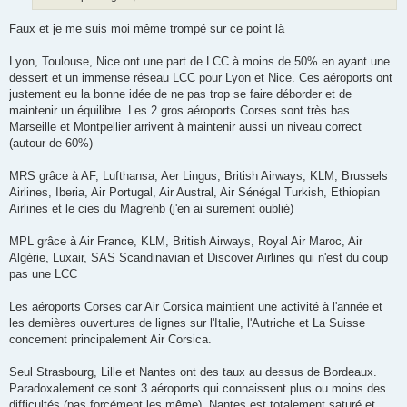
Faux et je me suis moi même trompé sur ce point là
Lyon, Toulouse, Nice ont une part de LCC à moins de 50% en ayant une
dessert et un immense réseau LCC pour Lyon et Nice. Ces aéroports ont
justement eu la bonne idée de ne pas trop se faire déborder et de
maintenir un équilibre. Les 2 gros aéroports Corses sont très bas.
Marseille et Montpellier arrivent à maintenir aussi un niveau correct
(autour de 60%)
MRS grâce à AF, Lufthansa, Aer Lingus, British Airways, KLM, Brussels
Airlines, Iberia, Air Portugal, Air Austral, Air Sénégal Turkish, Ethiopian
Airlines et le cies du Magrehb (j'en ai surement oublié)
MPL grâce à Air France, KLM, British Airways, Royal Air Maroc, Air
Algérie, Luxair, SAS Scandinavian et Discover Airlines qui n'est du coup
pas une LCC
Les aéroports Corses car Air Corsica maintient une activité à l'année et
les dernières ouvertures de lignes sur l'Italie, l'Autriche et La Suisse
concernent principalement Air Corsica.
Seul Strasbourg, Lille et Nantes ont des taux au dessus de Bordeaux.
Paradoxalement ce sont 3 aéroports qui connaissent plus ou moins des
difficultés (pas forcément les même). Nantes est totalement saturé et