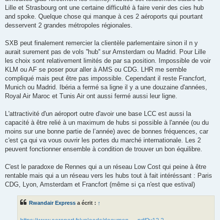
Lille et Strasbourg ont une certaine difficulté à faire venir des cies hub
and spoke. Quelque chose qui manque à ces 2 aéroports qui pourtant
desservent 2 grandes métropoles régionales.
SXB peut finalement remercier la clientèle parlementaire sinon il n y
aurait surement pas de vols ''hub'' sur Amsterdam ou Madrid. Pour Lille
les choix sont relativement limités de par sa position. Impossible de voir
KLM ou AF se poser pour aller à AMS ou CDG. LHR me semble
compliqué mais peut être pas impossible. Cependant il reste Francfort,
Munich ou Madrid. Ibéria a fermé sa ligne il y a une douzaine d'années,
Royal Air Maroc et Tunis Air ont aussi fermé aussi leur ligne.
L'attractivité d'un aéroport outre d'avoir une base LCC est aussi la
capacité à être relié à un maximum de hubs si possible à l'année (ou du
moins sur une bonne partie de l’année) avec de bonnes fréquences, car
c'est ça qui va vous ouvrir les portes du marché internationale. Les 2
peuvent fonctionner ensemble à condition de trouver un bon équilibre.
C'est le paradoxe de Rennes qui a un réseau Low Cost qui peine à être
rentable mais qui a un réseau vers les hubs tout à fait intéréssant : Paris
CDG, Lyon, Amsterdam et Francfort (même si ça n'est que estival)
Rwandair Express
a écrit :
↑