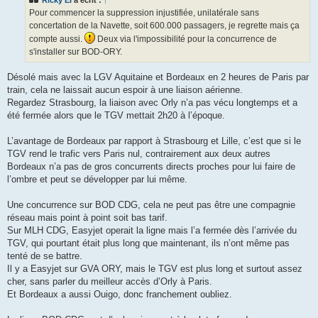
a
g
Pour commencer la suppression injustifiée, unilatérale sans
e
concertation de la Navette, soit 600.000 passagers, je regrette mais ça
compte aussi.
Deux via l'impossibilité pour la concurrence de
s'installer sur BOD-ORY.
Désolé mais avec la LGV Aquitaine et Bordeaux en 2 heures de Paris par
train, cela ne laissait aucun espoir à une liaison aérienne.
Regardez Strasbourg, la liaison avec Orly n’a pas vécu longtemps et a
été fermée alors que le TGV mettait 2h20 à l’époque.
L’avantage de Bordeaux par rapport à Strasbourg et Lille, c’est que si le
TGV rend le trafic vers Paris nul, contrairement aux deux autres
Bordeaux n’a pas de gros concurrents directs proches pour lui faire de
l’ombre et peut se développer par lui même.
Une concurrence sur BOD CDG, cela ne peut pas être une compagnie
réseau mais point à point soit bas tarif.
Sur MLH CDG, Easyjet operait la ligne mais l’a fermée dès l’arrivée du
TGV, qui pourtant était plus long que maintenant, ils n’ont même pas
tenté de se battre.
Il y a Easyjet sur GVA ORY, mais le TGV est plus long et surtout assez
cher, sans parler du meilleur accès d’Orly à Paris.
Et Bordeaux a aussi Ouigo, donc franchement oubliez.