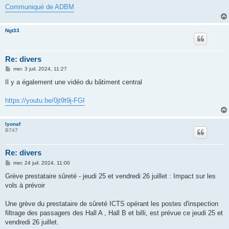
g
Communiqué de ADBM
e
Ngt33
Re: divers
M
mer. 3 juil. 2024, 11:27
e
s
Il y a également une vidéo du bâtiment central
s
a
g
https://youtu.be/0jt9t9j-FGI
e
lyonaf
B747
Re: divers
M
mer. 24 juil. 2024, 11:00
e
s
Grève prestataire sûreté - jeudi 25 et vendredi 26 juillet : Impact sur les
s
vols à prévoir
a
g
e
Une grève du prestataire de sûreté ICTS opérant les postes d'inspection
filtrage des passagers des Hall A , Hall B et billi, est prévue ce jeudi 25 et
vendredi 26 juillet.