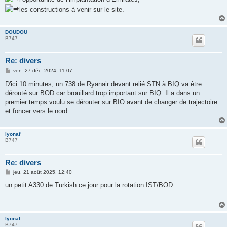
les constructions à venir sur le site.
DOUDOU
B747
Re: divers
M
ven. 27 déc. 2024, 11:07
e
s
D'ici 10 minutes, un 738 de Ryanair devant relié STN à BIQ va être
s
dérouté sur BOD car brouillard trop important sur BIQ. Il a dans un
a
g
premier temps voulu se dérouter sur BIO avant de changer de trajectoire
e
et foncer vers le nord.
lyonaf
B747
Re: divers
M
jeu. 21 août 2025, 12:40
e
s
un petit A330 de Turkish ce jour pour la rotation IST/BOD
s
a
g
e
lyonaf
B747