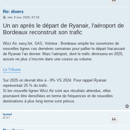
Re: divers
M
mer. 5 nov. 2025, 07:32
e
Un an après le départ de Ryanair, l’aéroport de
s
s
Bordeaux reconstruit son trafic
a
g
e
Wizz Air, easyJet, SAS, Volotea : Bordeaux empile les ouvertures de
nouvelles lignes ces dernières semaines pour pallier le départ fracassant
de Ryanair l’an dernier. Mais l’aéroport, dont le trafic diminuera en 2025,
assure ne plus s’inscrire dans une course au volume.
La Tribune
Sur 2025 on devrait être à - 9% VS 2024. Pour rappel Ryanair
représentait 25 % du trafic.
Si les nouvelle lignes Wizz Air sont aux résultats attendus, elles
pourraient être densifiées en terme de fréquences et de nouvelles
destinations à plus long terme sont prévus.
lyonaf
B747