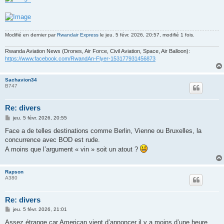
Modifié en dernier par
Rwandair Express
le jeu. 5 févr. 2026, 20:57, modifié 1 fois.
Rwanda Aviation News (Drones, Air Force, Civil Aviation, Space, Air Balloon):
https://www.facebook.com/RwandAn-Flyer-153177931456873
Sachavion34
B747
Re: divers
M
jeu. 5 févr. 2026, 20:55
e
s
Face a de telles destinations comme Berlin, Vienne ou Bruxelles, la
s
concurrence avec BOD est rude.
a
g
A moins que l’argument « vin » soit un atout ?
e
Rapson
A380
Re: divers
M
jeu. 5 févr. 2026, 21:01
e
s
Assez étrange car American vient d’annoncer il y a moins d’une heure