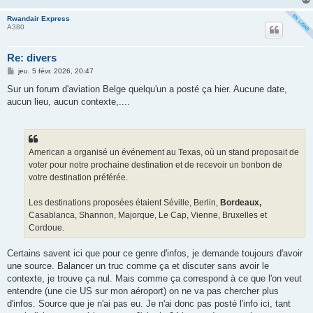
Rwandair Express
A380
Re: divers
M
jeu. 5 févr. 2026, 20:47
e
s
Sur un forum d'aviation Belge quelqu'un a posté ça hier. Aucune date,
s
aucun lieu, aucun contexte,....
a
g
e
American a organisé un événement au Texas, où un stand proposait de
voter pour notre prochaine destination et de recevoir un bonbon de
votre destination préférée.
Les destinations proposées étaient Séville, Berlin,
Bordeaux,
Casablanca, Shannon, Majorque, Le Cap, Vienne, Bruxelles et
Cordoue.
Certains savent ici que pour ce genre d'infos, je demande toujours d'avoir
une source. Balancer un truc comme ça et discuter sans avoir le
contexte, je trouve ça nul. Mais comme ça correspond à ce que l'on veut
entendre (une cie US sur mon aéroport) on ne va pas chercher plus
d'infos. Source que je n'ai pas eu. Je n'ai donc pas posté l'info ici, tant