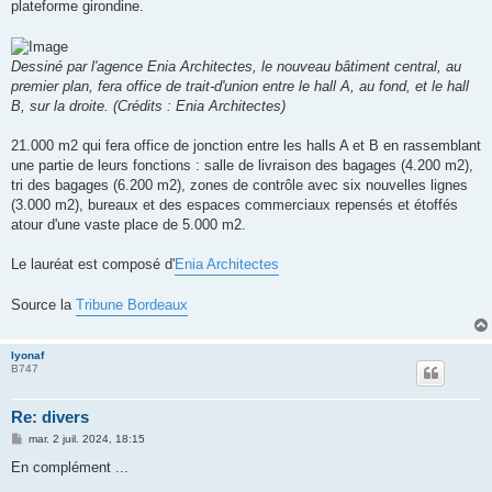
plateforme girondine.
Dessiné par l'agence Enia Architectes, le nouveau bâtiment central, au
premier plan, fera office de trait-d'union entre le hall A, au fond, et le hall
B, sur la droite. (Crédits : Enia Architectes)
21.000 m2 qui fera office de jonction entre les halls A et B en rassemblant
une partie de leurs fonctions : salle de livraison des bagages (4.200 m2),
tri des bagages (6.200 m2), zones de contrôle avec six nouvelles lignes
(3.000 m2), bureaux et des espaces commerciaux repensés et étoffés
atour d'une vaste place de 5.000 m2.
Le lauréat est composé d'
Enia Architectes
Source la
Tribune Bordeaux
lyonaf
B747
Re: divers
M
mar. 2 juil. 2024, 18:15
e
s
En complément ...
s
a