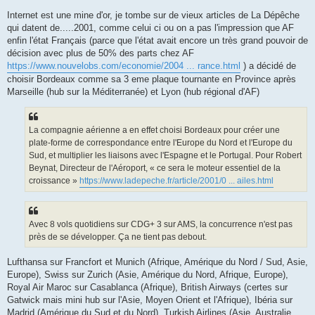
Internet est une mine d'or, je tombe sur de vieux articles de La Dépêche
qui datent de.....2001, comme celui ci ou on a pas l'impression que AF
enfin l'état Français (parce que l'état avait encore un très grand pouvoir de
décision avec plus de 50% des parts chez AF
https://www.nouvelobs.com/economie/2004 ... rance.html
) a décidé de
choisir Bordeaux comme sa 3 eme plaque tournante en Province après
Marseille (hub sur la Méditerranée) et Lyon (hub régional d'AF)
La compagnie aérienne a en effet choisi Bordeaux pour créer une
plate-forme de correspondance entre l'Europe du Nord et l'Europe du
Sud, et multiplier les liaisons avec l'Espagne et le Portugal. Pour Robert
Beynat, Directeur de l'Aéroport, « ce sera le moteur essentiel de la
croissance »
https://www.ladepeche.fr/article/2001/0 ... ailes.html
Avec 8 vols quotidiens sur CDG+ 3 sur AMS, la concurrence n'est pas
près de se développer. Ça ne tient pas debout.
Lufthansa sur Francfort et Munich (Afrique, Amérique du Nord / Sud, Asie,
Europe), Swiss sur Zurich (Asie, Amérique du Nord, Afrique, Europe),
Royal Air Maroc sur Casablanca (Afrique), British Airways (certes sur
Gatwick mais mini hub sur l'Asie, Moyen Orient et l'Afrique), Ibéria sur
Madrid (Amérique du Sud et du Nord), Turkish Airlines (Asie, Australie,