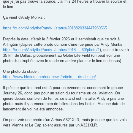
que je j'ai pas trouvé la source. J'ai mis 24 heures à trouver la source et
le lien.
Ça vient d'Andy Monks :
https://x.com/AndythePandy_/status/2018820334447960565
D'après la date, c'était le 3 février 2026 et il semblerait que ce soit à
Arlington (d'après cette photo du nom d'une rue prise par Andy Monks :
https://x.com/AndythePandy_/status/2018 ... 60/photo/1
), qui se trouve à
35 km de Dallas, probablement au Globe Life Field (on peut voir une
photo d'un trophée avec le stade en arrière-plan sur le lien ci-dessus).
Une photo du stade :
https://www.hksinc.com/our-news/article ... ds-design/
Il précise que le stand est là pour un évenement concernant le groupe
Journey 26, donc pas pour un salon du tourisme ou de l'aviation. On
ignore depuis combien de temps ce stand est installé. Andy a pris une
photo, mais il y a encore bcp de billes dans les boites. Aucune date de
lancement de vol n'a été annoncée.
On peut voir une photo d'un Airbus A321XLR, mais je doute que les vols
vers Vienne et Le Cap soient assurés par un A321XLR.