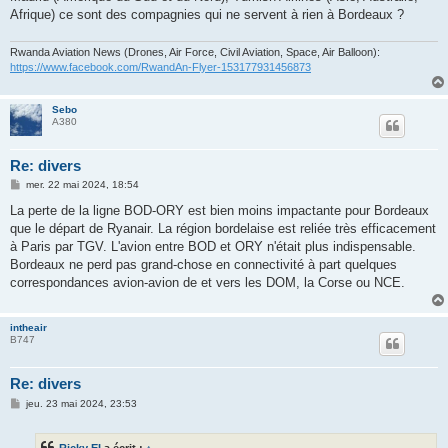
Afrique) ce sont des compagnies qui ne servent à rien à Bordeaux ?
Rwanda Aviation News (Drones, Air Force, Civil Aviation, Space, Air Balloon):
https://www.facebook.com/RwandAn-Flyer-153177931456873
Sebo
A380
Re: divers
M
mer. 22 mai 2024, 18:54
e
s
La perte de la ligne BOD-ORY est bien moins impactante pour Bordeaux
s
que le départ de Ryanair. La région bordelaise est reliée très efficacement
a
g
à Paris par TGV. L'avion entre BOD et ORY n'était plus indispensable.
e
Bordeaux ne perd pas grand-chose en connectivité à part quelques
correspondances avion-avion de et vers les DOM, la Corse ou NCE.
intheair
B747
Re: divers
M
jeu. 23 mai 2024, 23:53
e
s
s
Ricky EI
a écrit :
↑