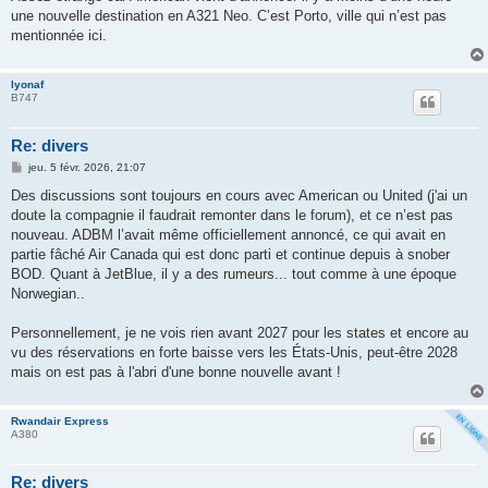
s
une nouvelle destination en A321 Neo. C’est Porto, ville qui n’est pas
a
g
mentionnée ici.
e
lyonaf
B747
Re: divers
M
jeu. 5 févr. 2026, 21:07
e
s
Des discussions sont toujours en cours avec American ou United (j'ai un
s
doute la compagnie il faudrait remonter dans le forum), et ce n’est pas
a
g
nouveau. ADBM l’avait même officiellement annoncé, ce qui avait en
e
partie fâché Air Canada qui est donc parti et continue depuis à snober
BOD. Quant à JetBlue, il y a des rumeurs... tout comme à une époque
Norwegian..
Personnellement, je ne vois rien avant 2027 pour les states et encore au
vu des réservations en forte baisse vers les États-Unis, peut-être 2028
mais on est pas à l'abri d'une bonne nouvelle avant !
Rwandair Express
A380
Re: divers