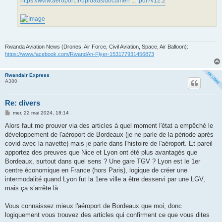
https://www.aeroport.fr/uploads/documen ... .pdf?v12.2
Rwanda Aviation News (Drones, Air Force, Civil Aviation, Space, Air Balloon):
https://www.facebook.com/RwandAn-Flyer-153177931456873
Rwandair Express
A380
Re: divers
M
mer. 22 mai 2024, 18:14
e
s
Alors faut me prouver via des articles à quel moment l'état a empêché le
s
développement de l'aéroport de Bordeaux (je ne parle de la période après
a
g
covid avec la navette) mais je parle dans l'histoire de l'aéroport. Et pareil
e
apportez des preuves que Nice et Lyon ont été plus avantagés que
Bordeaux, surtout dans quel sens ? Une gare TGV ? Lyon est le 1er
centre économique en France (hors Paris), logique de créer une
intermodalité quand Lyon fut la 1ere ville a être desservi par une LGV,
mais ça s’arrête là.
Vous connaissez mieux l'aéroport de Bordeaux que moi, donc
logiquement vous trouvez des articles qui confirment ce que vous dites