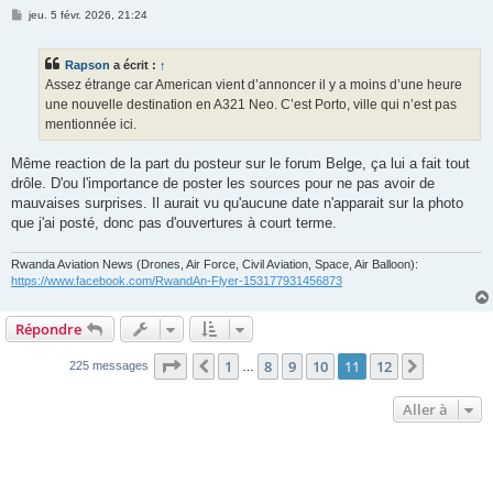
M
jeu. 5 févr. 2026, 21:24
e
s
s
Rapson
a écrit :
↑
a
g
Assez étrange car American vient d’annoncer il y a moins d’une heure
e
une nouvelle destination en A321 Neo. C’est Porto, ville qui n’est pas
mentionnée ici.
Même reaction de la part du posteur sur le forum Belge, ça lui a fait tout
drôle. D'ou l'importance de poster les sources pour ne pas avoir de
mauvaises surprises. Il aurait vu qu'aucune date n'apparait sur la photo
que j'ai posté, donc pas d'ouvertures à court terme.
Rwanda Aviation News (Drones, Air Force, Civil Aviation, Space, Air Balloon):
https://www.facebook.com/RwandAn-Flyer-153177931456873
Répondre
Page
11
sur
12
1
8
9
10
11
12
Précédente
Suivante
225 messages
…
Aller à