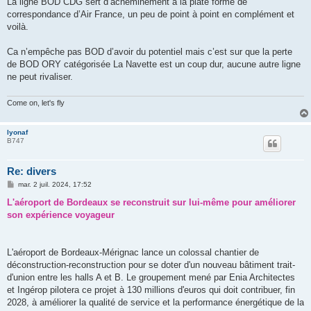
La ligne BOD CDG sert d’acheminement à la plate forme de
correspondance d’Air France, un peu de point à point en complément et
voilà.
Ca n’empêche pas BOD d’avoir du potentiel mais c’est sur que la perte
de BOD ORY catégorisée La Navette est un coup dur, aucune autre ligne
ne peut rivaliser.
Come on, let's fly
lyonaf
B747
Re: divers
M
mar. 2 juil. 2024, 17:52
e
s
L'aéroport de Bordeaux se reconstruit sur lui-même pour améliorer
s
son expérience voyageur
a
g
e
L'aéroport de Bordeaux-Mérignac lance un colossal chantier de
déconstruction-reconstruction pour se doter d'un nouveau bâtiment trait-
d'union entre les halls A et B. Le groupement mené par Enia Architectes
et Ingérop pilotera ce projet à 130 millions d'euros qui doit contribuer, fin
2028, à améliorer la qualité de service et la performance énergétique de la