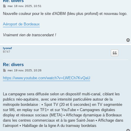
Re: divers
M
mar. 18 nov. 2025, 10:51
e
s
Nouvelle couleur pour le site d'ADBM (bleu plus profond) et nouveau logo.
s
a
g
Aéroport de Bordeaux
e
Vraiment rien de transcendant !
lyonaf
B747
Re: divers
M
mer. 19 nov. 2025, 10:26
e
s
https://www.youtube.com/watch?v=LWECh7KvQaU
s
a
g
e
La campagne sera diffusée selon un dispositif multi-canal, ciblant les
publics néo-aquitains, avec une intensité particulière autour de la
métropole bordelaise : • Spot TV (20 et 6 secondes) en TV segmentée
sur M6, en replay sur TF1+ et sur YouTube • Campagnes digitales
display et réseaux sociaux (META) • Affichage dynamique à Bordeaux
dans les centres commerciaux et à la gare Saint-Jean • Affichage dans
l’aéroport • Habillage de la ligne A du tramway bordelais