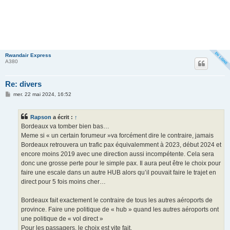
Rwandair Express
A380
Re: divers
M
mer. 22 mai 2024, 16:52
e
s
s
Rapson
a écrit :
↑
a
g
Bordeaux va tomber bien bas…
e
Meme si « un certain forumeur »va forcément dire le contraire, jamais
Bordeaux retrouvera un trafic pax équivalemment à 2023, début 2024 et
encore moins 2019 avec une direction aussi incompétente. Cela sera
donc une grosse perte pour le simple pax. Il aura peut être le choix pour
faire une escale dans un autre HUB alors qu’il pouvait faire le trajet en
direct pour 5 fois moins cher…
Bordeaux fait exactement le contraire de tous les autres aéroports de
province. Faire une politique de « hub » quand les autres aéroports ont
une politique de « vol direct »
Pour les passagers, le choix est vite fait.