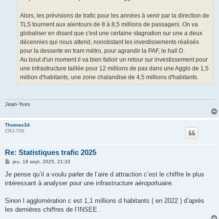
Alors, les prévisions de trafic pour les années à venir par la direction de
TLS tournent aux alentours de 8 à 8,5 millions de passagers. On va
globaliser en disant que c'est une certaine stagnation sur une a deux
décennies qui nous attend, nonobstant les investissements réalisés
pour la desserte en tram métro, pour agrandir la PAF, le hall D.
Au bout d'un moment il va bien falloir un retour sur investissement pour
une infrastructure taillée pour 12 millions de pax dans une Agglo de 1,5
million d'habitants, une zone chalandise de 4,5 millions d'habitants.
Jean-Yves
Thomas34
CRJ-700
Re: Statistiques trafic 2025
M
jeu. 18 sept. 2025, 21:33
e
s
Je pense qu’il a voulu parler de l’aire d attraction c’est le chiffre le plus
s
intéressant à analyser pour une infrastructure aéroportuaire.
a
g
e
Sinon l agglomération c est 1,1 millions d habitants ( en 2022 ) d’après
les dernières chiffres de l’INSEE .