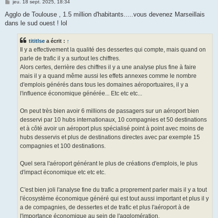
M
jeu. 18 sept. 2025, 18:34
e
s
Agglo de Toulouse , 1.5 million d'habitants.....vous devenez Marseillais
s
dans le sud ouest ! lol
a
g
e
tititlse
a écrit :
↑
Il y a effectivement la qualité des dessertes qui compte, mais quand on
parle de trafic il y a surtout les chiffres.
Alors certes, derrière des chiffres il y a une analyse plus fine à faire
mais il y a quand même aussi les effets annexes comme le nombre
d'emplois générés dans tous les domaines aéroportuaires, il y a
l'influence économique générée... Etc etc etc...
On peut très bien avoir 6 millions de passagers sur un aéroport bien
desservi par 10 hubs internationaux, 10 compagnies et 50 destinations
et à côté avoir un aéroport plus spécialisé point à point avec moins de
hubs desservis et plus de destinations directes avec par exemple 15
compagnies et 100 destinations.
Quel sera l'aéroport générant le plus de créations d'emplois, le plus
d'impact économique etc etc etc.
C'est bien joli l'analyse fine du trafic a proprement parler mais il y a tout
l'écosystème économique généré qui est tout aussi important et plus il y
a de compagnies, de dessertes et de trafic et plus l'aéroport à de
l'importance économique au sein de l'agglomération.