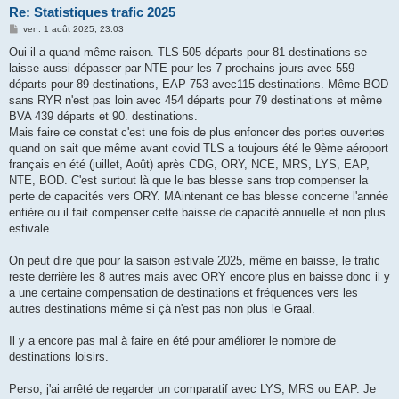
Re: Statistiques trafic 2025
M
ven. 1 août 2025, 23:03
e
s
Oui il a quand même raison. TLS 505 départs pour 81 destinations se
s
laisse aussi dépasser par NTE pour les 7 prochains jours avec 559
a
g
départs pour 89 destinations, EAP 753 avec115 destinations. Même BOD
e
sans RYR n'est pas loin avec 454 départs pour 79 destinations et même
BVA 439 départs et 90. destinations.
Mais faire ce constat c'est une fois de plus enfoncer des portes ouvertes
quand on sait que même avant covid TLS a toujours été le 9ème aéroport
français en été (juillet, Août) après CDG, ORY, NCE, MRS, LYS, EAP,
NTE, BOD. C'est surtout là que le bas blesse sans trop compenser la
perte de capacités vers ORY. MAintenant ce bas blesse concerne l'année
entière ou il fait compenser cette baisse de capacité annuelle et non plus
estivale.
On peut dire que pour la saison estivale 2025, même en baisse, le trafic
reste derrière les 8 autres mais avec ORY encore plus en baisse donc il y
a une certaine compensation de destinations et fréquences vers les
autres destinations même si çà n'est pas non plus le Graal.
Il y a encore pas mal à faire en été pour améliorer le nombre de
destinations loisirs.
Perso, j'ai arrêté de regarder un comparatif avec LYS, MRS ou EAP. Je