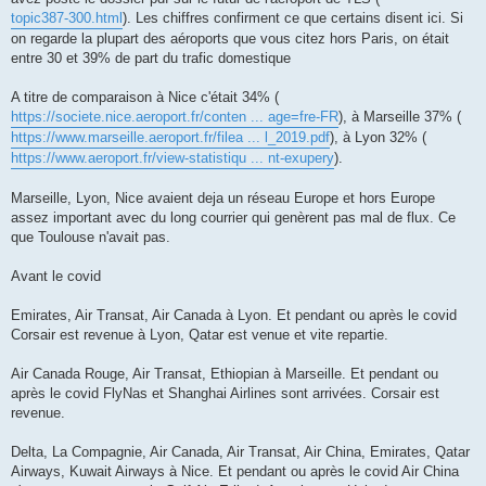
e
topic387-300.html
). Les chiffres confirment ce que certains disent ici. Si
on regarde la plupart des aéroports que vous citez hors Paris, on était
entre 30 et 39% de part du trafic domestique
A titre de comparaison à Nice c'était 34% (
https://societe.nice.aeroport.fr/conten ... age=fre-FR
), à Marseille 37% (
https://www.marseille.aeroport.fr/filea ... l_2019.pdf
), à Lyon 32% (
https://www.aeroport.fr/view-statistiqu ... nt-exupery
).
Marseille, Lyon, Nice avaient deja un réseau Europe et hors Europe
assez important avec du long courrier qui genèrent pas mal de flux. Ce
que Toulouse n'avait pas.
Avant le covid
Emirates, Air Transat, Air Canada à Lyon. Et pendant ou après le covid
Corsair est revenue à Lyon, Qatar est venue et vite repartie.
Air Canada Rouge, Air Transat, Ethiopian à Marseille. Et pendant ou
après le covid FlyNas et Shanghai Airlines sont arrivées. Corsair est
revenue.
Delta, La Compagnie, Air Canada, Air Transat, Air China, Emirates, Qatar
Airways, Kuwait Airways à Nice. Et pendant ou après le covid Air China