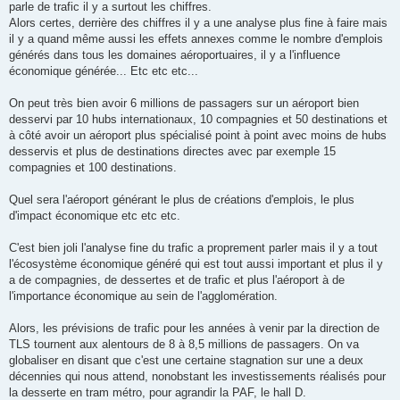
parle de trafic il y a surtout les chiffres.
a
g
Alors certes, derrière des chiffres il y a une analyse plus fine à faire mais
e
il y a quand même aussi les effets annexes comme le nombre d'emplois
générés dans tous les domaines aéroportuaires, il y a l'influence
économique générée... Etc etc etc...
On peut très bien avoir 6 millions de passagers sur un aéroport bien
desservi par 10 hubs internationaux, 10 compagnies et 50 destinations et
à côté avoir un aéroport plus spécialisé point à point avec moins de hubs
desservis et plus de destinations directes avec par exemple 15
compagnies et 100 destinations.
Quel sera l'aéroport générant le plus de créations d'emplois, le plus
d'impact économique etc etc etc.
C'est bien joli l'analyse fine du trafic a proprement parler mais il y a tout
l'écosystème économique généré qui est tout aussi important et plus il y
a de compagnies, de dessertes et de trafic et plus l'aéroport à de
l'importance économique au sein de l'agglomération.
Alors, les prévisions de trafic pour les années à venir par la direction de
TLS tournent aux alentours de 8 à 8,5 millions de passagers. On va
globaliser en disant que c'est une certaine stagnation sur une a deux
décennies qui nous attend, nonobstant les investissements réalisés pour
la desserte en tram métro, pour agrandir la PAF, le hall D.