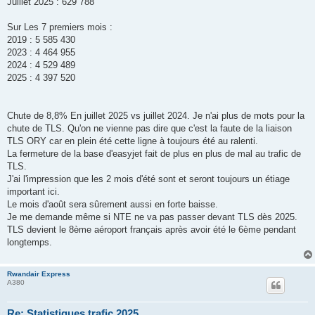
Juillet 2025 : 629 788
Sur Les 7 premiers mois :
2019 : 5 585 430
2023 : 4 464 955
2024 : 4 529 489
2025 : 4 397 520
Chute de 8,8% En juillet 2025 vs juillet 2024. Je n'ai plus de mots pour la
chute de TLS. Qu'on ne vienne pas dire que c'est la faute de la liaison
TLS ORY car en plein été cette ligne à toujours été au ralenti.
La fermeture de la base d'easyjet fait de plus en plus de mal au trafic de
TLS.
J'ai l'impression que les 2 mois d'été sont et seront toujours un étiage
important ici.
Le mois d'août sera sûrement aussi en forte baisse.
Je me demande même si NTE ne va pas passer devant TLS dès 2025.
TLS devient le 8ème aéroport français après avoir été le 6ème pendant
longtemps.
Rwandair Express
A380
Re: Statistiques trafic 2025