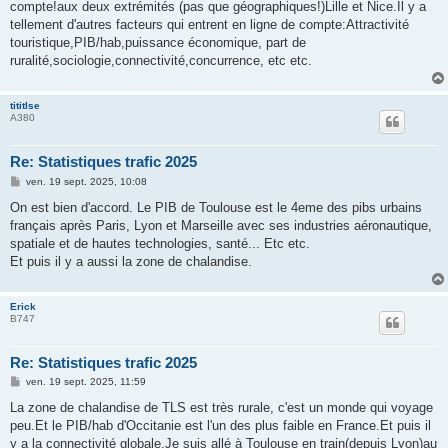
g
compte!aux deux extrémités (pas que géographiques!)Lille et Nice.Il y a
e
tellement d'autres facteurs qui entrent en ligne de compte:Attractivité
touristique,PIB/hab,puissance économique, part de
ruralité,sociologie,connectivité,concurrence, etc etc.
tititlse
A380
Re: Statistiques trafic 2025
M
ven. 19 sept. 2025, 10:08
e
s
On est bien d'accord. Le PIB de Toulouse est le 4eme des pibs urbains
s
français après Paris, Lyon et Marseille avec ses industries aéronautique,
a
g
spatiale et de hautes technologies, santé... Etc etc.
e
Et puis il y a aussi la zone de chalandise.
Erick
B747
Re: Statistiques trafic 2025
M
ven. 19 sept. 2025, 11:59
e
s
La zone de chalandise de TLS est très rurale, c'est un monde qui voyage
s
peu.Et le PIB/hab d'Occitanie est l'un des plus faible en France.Et puis il
a
g
y a la connectivité globale.Je suis allé à Toulouse en train(depuis Lyon)au