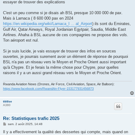
essayer de trouver des explications
C'est un peu comme si je disais ah BSL presque 10 000 000 de pax.
Mais à Larnaca ( 8 600 000 pax en 2024
https://en.wikipedia.org/wiki/Larnaca_I ... al_Airport
) ils sont du Emirates,
Gulf Air, Qatar Airways, Royal Jordanian Egytpair, Saudia, Middle East
Airlines. Ahaha à BSL aucune de ces compagnies ne propose des vols.
Ton aéroport est nul.
Si je suis lucide, je vais essayer de trouver des infos en sources
ouvertes, je pourrais surement avoir un élément de réponse de pourquoi
BSL n'a pas un réseau vers le Moyen et Proche Orient aussi important
qu'à Chypre. Et je ferais la même chose pour Chypre, pour quelles
raisons il y a un aussi grand réseau vers le Moyen et Proche Orient.
Rwanda Aviation News (Drones, Air Force, Civil Aviation, Space, Air Balloon):
https://www.facebook.com/RwandAn-Flyer-153177931456873
tititlse
A380
Re: Statistiques trafic 2025
M
sam. 2 août 2025, 14:48
e
s
Il y a effectivement la qualité des dessertes qui compte, mais quand on
s