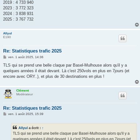
2019 : 4 733 940
2023 : 3 772 323
2024 : 3 838 931
2025 : 3 767 732
Allyul
E190
Re: Statistiques trafic 2025
M
ven. 1 août 2025, 14:36
e
s
TLS qui se prend une belle claque par Basel-Mulhouse alors qu'il y a
s
quelques années il était devant. Là c'est 250vols en plus en 7jours (et
a
g
encore avec ORY..), et plus de 30 destinations en plus !
e
Clément
Modérateur
Re: Statistiques trafic 2025
M
ven. 1 août 2025, 15:39
e
s
s
Allyul
a écrit :
↑
a
g
TLS qui se prend une belle claque par Basel-Mulhouse alors qu'il y a
e
quelques années il était devant. Là c'est 250vols en plus en 7jours (et