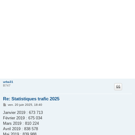
urba31
B747
Re: Statistiques trafic 2025
M
ven. 20 juin 2025, 18:40
e
s
Janvier 2019 : 673 713
s
Février 2019 : 675 034
a
g
Mars 2019 : 810 224
e
Avril 2019 : 838 578
Mai 2019 : 839 988