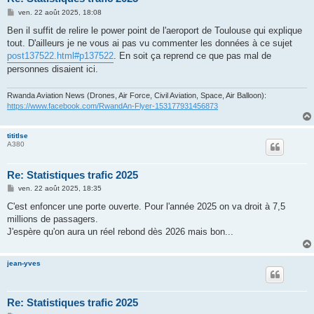
M
ven. 22 août 2025, 18:08
e
s
Ben il suffit de relire le power point de l'aeroport de Toulouse qui explique
s
tout. D'ailleurs je ne vous ai pas vu commenter les données à ce sujet
a
g
post137522.html#p137522
. En soit ça reprend ce que pas mal de
e
personnes disaient ici.
Rwanda Aviation News (Drones, Air Force, Civil Aviation, Space, Air Balloon):
https://www.facebook.com/RwandAn-Flyer-153177931456873
tititlse
A380
Re: Statistiques trafic 2025
M
ven. 22 août 2025, 18:35
e
s
C'est enfoncer une porte ouverte. Pour l'année 2025 on va droit à 7,5
s
millions de passagers.
a
g
J'espère qu'on aura un réel rebond dès 2026 mais bon...
e
jean-yves
Re: Statistiques trafic 2025