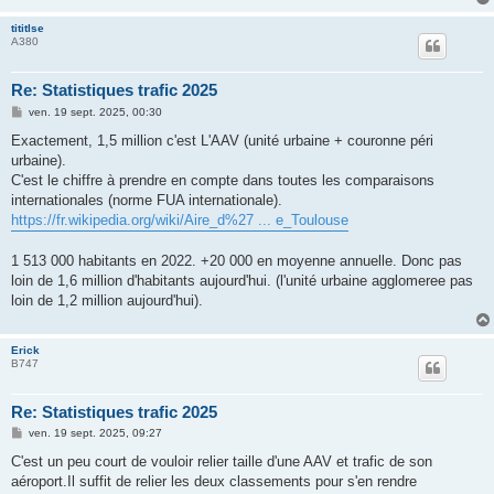
tititlse
A380
Re: Statistiques trafic 2025
M
ven. 19 sept. 2025, 00:30
e
s
Exactement, 1,5 million c'est L'AAV (unité urbaine + couronne péri
s
urbaine).
a
g
C'est le chiffre à prendre en compte dans toutes les comparaisons
e
internationales (norme FUA internationale).
https://fr.wikipedia.org/wiki/Aire_d%27 ... e_Toulouse
1 513 000 habitants en 2022. +20 000 en moyenne annuelle. Donc pas
loin de 1,6 million d'habitants aujourd'hui. (l'unité urbaine agglomeree pas
loin de 1,2 million aujourd'hui).
Erick
B747
Re: Statistiques trafic 2025
M
ven. 19 sept. 2025, 09:27
e
s
C'est un peu court de vouloir relier taille d'une AAV et trafic de son
s
aéroport.Il suffit de relier les deux classements pour s'en rendre
a