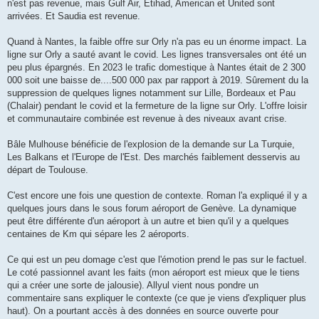
n'est pas revenue, mais Gulf Air, Etihad, American et United sont
arrivées. Et Saudia est revenue.
Quand à Nantes, la faible offre sur Orly n'a pas eu un énorme impact. La
ligne sur Orly a sauté avant le covid. Les lignes transversales ont été un
peu plus épargnés. En 2023 le trafic domestique à Nantes était de 2 300
000 soit une baisse de....500 000 pax par rapport à 2019. Sûrement du la
suppression de quelques lignes notamment sur Lille, Bordeaux et Pau
(Chalair) pendant le covid et la fermeture de la ligne sur Orly. L'offre loisir
et communautaire combinée est revenue à des niveaux avant crise.
Bâle Mulhouse bénéficie de l'explosion de la demande sur La Turquie,
Les Balkans et l'Europe de l'Est. Des marchés faiblement desservis au
départ de Toulouse.
C'est encore une fois une question de contexte. Roman l'a expliqué il y a
quelques jours dans le sous forum aéroport de Genève. La dynamique
peut être différente d'un aéroport à un autre et bien qu'il y a quelques
centaines de Km qui sépare les 2 aéroports.
Ce qui est un peu domage c'est que l'émotion prend le pas sur le factuel.
Le coté passionnel avant les faits (mon aéroport est mieux que le tiens
qui a créer une sorte de jalousie). Allyul vient nous pondre un
commentaire sans expliquer le contexte (ce que je viens d'expliquer plus
haut). On a pourtant accès à des données en source ouverte pour