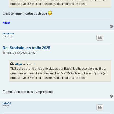
encore avec ORY..), et plus de 30 destinations en plus !
C'est tellement catastrophique
Flickr
derpierre
CRJ-700
Re: Statistiques trafic 2025
M
ven. 1 août 2025, 17:53
e
s
s
Allyul
a écrit :
↑
a
g
TLS qui se prend une belle claque par Basel-Mulhouse alors qu'il y a
e
quelques années il était devant. Là c'est 250vols en plus en 7jours (et
encore avec ORY..), et plus de 30 destinations en plus !
Formulation pas très sympathique.
urba31
B747