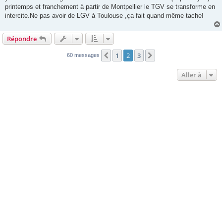
e
printemps et franchement à partir de Montpellier le TGV se transforme en
intercite.Ne pas avoir de LGV à Toulouse ,ça fait quand même tache!
Répondre
1
2
3
Précédente
Suivante
60 messages
Aller à