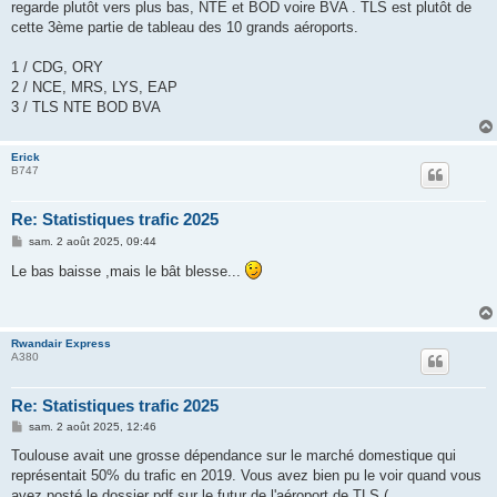
regarde plutôt vers plus bas, NTE et BOD voire BVA . TLS est plutôt de
cette 3ème partie de tableau des 10 grands aéroports.
1 / CDG, ORY
2 / NCE, MRS, LYS, EAP
3 / TLS NTE BOD BVA
Erick
B747
Re: Statistiques trafic 2025
M
sam. 2 août 2025, 09:44
e
s
Le bas baisse ,mais le bât blesse...
s
a
g
e
Rwandair Express
A380
Re: Statistiques trafic 2025
M
sam. 2 août 2025, 12:46
e
s
Toulouse avait une grosse dépendance sur le marché domestique qui
s
représentait 50% du trafic en 2019. Vous avez bien pu le voir quand vous
a
g
avez posté le dossier pdf sur le futur de l'aéroport de TLS (