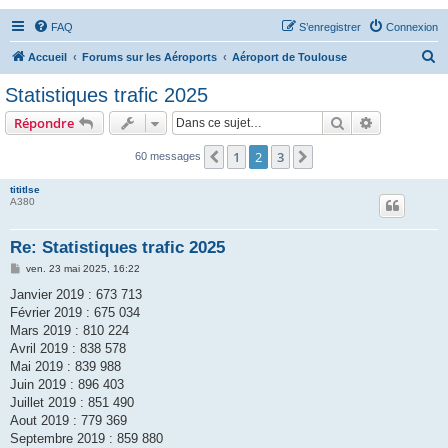
FAQ
S’enregistrer
Connexion
R
Accueil
Forums sur les Aéroports
Aéroport de Toulouse
e
Statistiques trafic 2025
c
Rechercher
Recherche 
Répondre
h
e
1
2
3
Précédente
Suivante
60 messages
r
tititlse
c
A380
h
Re: Statistiques trafic 2025
e
M
ven. 23 mai 2025, 16:22
r
e
s
Janvier 2019 : 673 713
s
Février 2019 : 675 034
a
g
Mars 2019 : 810 224
e
Avril 2019 : 838 578
Mai 2019 : 839 988
Juin 2019 : 896 403
Juillet 2019 : 851 490
Aout 2019 : 779 369
Septembre 2019 : 859 880