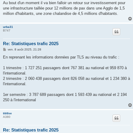
Au bout d'un moment il va bien falloir un retour sur investissement pour
une infrastructure taillée pour 12 millions de pax dans une Agglo de 1,5
million d'habitants, une zone chalandise de 4,5 millions d'habitants.
urba31
B747
Re: Statistiques trafic 2025
M
ven. 8 août 2025, 21:28
e
s
En reprenant les informations données par TLS au niveau du trafic :
s
a
g
1 trimestre : 1 727 251 passagers dont 767 381 au national et 959 870 à
e
l'international.
2 trimestre : 2 060 438 passagers dont 826 058 au national et 1 234 380 à
l'international.
1er semestre : 3 787 689 passagers dont 1 593 439 au national et 2 194
250 à l'international
tititlse
A380
Re: Statistiques trafic 2025