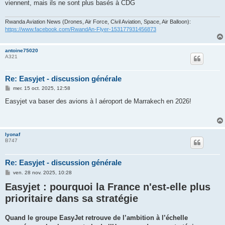
g
viennent, mais ils ne sont plus basés à CDG
e
Rwanda Aviation News (Drones, Air Force, Civil Aviation, Space, Air Balloon):
https://www.facebook.com/RwandAn-Flyer-153177931456873
antoine75020
A321
Re: Easyjet - discussion générale
M
mer. 15 oct. 2025, 12:58
e
s
Easyjet va baser des avions à l aéroport de Marrakech en 2026!
s
a
g
e
lyonaf
B747
Re: Easyjet - discussion générale
M
ven. 28 nov. 2025, 10:28
e
Easyjet : pourquoi la France n'est-elle plus
s
s
prioritaire dans sa stratégie
a
g
e
Quand le groupe EasyJet retrouve de l’ambition à l’échelle