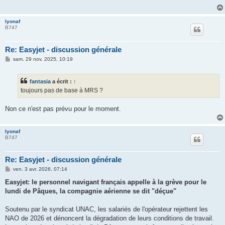
g
e
lyonaf
B747
Re: Easyjet - discussion générale
M
sam. 29 nov. 2025, 10:19
e
s
s
fantasia
a écrit :
↑
a
g
toujours pas de base à MRS ?
e
Non ce n'est pas prévu pour le moment.
lyonaf
B747
Re: Easyjet - discussion générale
M
ven. 3 avr. 2026, 07:14
e
s
Easyjet: le personnel navigant français appelle à la grève pour le
s
lundi de Pâques, la compagnie aérienne se dit "déçue"
a
g
e
Soutenu par le syndicat UNAC, les salariés de l'opérateur rejettent les
NAO de 2026 et dénoncent la dégradation de leurs conditions de travail.