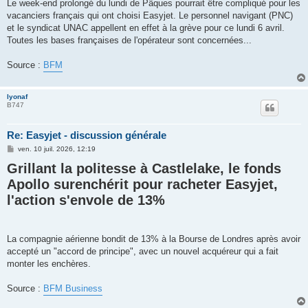
Le week-end prolongé du lundi de Pâques pourrait être compliqué pour les
vacanciers français qui ont choisi Easyjet. Le personnel navigant (PNC)
et le syndicat UNAC appellent en effet à la grève pour ce lundi 6 avril.
Toutes les bases françaises de l'opérateur sont concernées...
Source :
BFM
lyonaf
B747
Re: Easyjet - discussion générale
M
ven. 10 juil. 2026, 12:19
e
Grillant la politesse à Castlelake, le fonds
s
s
Apollo surenchérit pour racheter Easyjet,
a
g
l'action s'envole de 13%
e
La compagnie aérienne bondit de 13% à la Bourse de Londres après avoir
accepté un "accord de principe", avec un nouvel acquéreur qui a fait
monter les enchères.
Source :
BFM Business