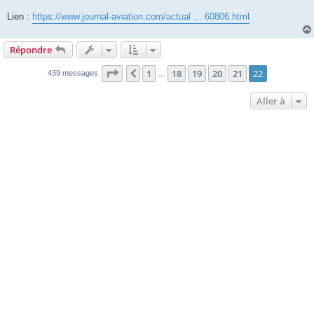
Lien :
https://www.journal-aviation.com/actual ... 60806.html
Répondre
Page
22
sur
22
1
18
19
20
21
22
Précédente
439 messages
…
Aller à