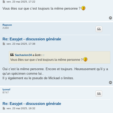
M
ven. 23 mai 2025, 17:22
e
s
Vous êtes sur que c’est toujours la même personne ?
s
a
g
e
Rapson
A380
Re: Easyjet - discussion générale
M
ven. 23 mai 2025, 17:38
e
s
s
Sachavion34
a écrit :
↑
a
g
Vous êtes sur que c’est toujours la même personne ?
e
Oui c’est la même personne. Encore et toujours. Heureusement qu’il y a
qu’un spécimen comme lui..
Il y également eu le pseudo de Mickael o limites.
lyonaf
B747
Re: Easyjet - discussion générale
M
ven. 23 mai 2025, 19:32
e