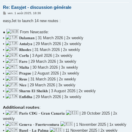
Re: Easyjet - discussion générale
M
ven. 1 août 2025, 18:36
e
s
easyJet to launch 14 new routes :
s
a
g
●
From Newcastle:
e
•
𝐃𝐚𝐥𝐚𝐦𝐚𝐧 | 31 March 2026 | 2x weekly
•
𝐀𝐧𝐭𝐚𝐥𝐲𝐚 | 29 March 2026 | 2x weekly
•
𝐑𝐡𝐨𝐝𝐞𝐬 | 31 March 2026 | 2x weekly
•
𝐂𝐨𝐫𝐟𝐮 | 3 April 2026 | 2x weekly
•
𝐅𝐚𝐫𝐨 | 29 March 2026 | 3x weekly
•
𝐌𝐚𝐥𝐭𝐚 | 30 March 2026 | 3x weekly
•
𝐏𝐫𝐚𝐠𝐮𝐞 | 2 August 2026 | 2x weekly
•
𝐑𝐞𝐮𝐬 | 31 March 2026 | 2x weekly
•
𝐍𝐢𝐜𝐞 | 29 March 2026 | 3x weekly
•
𝐒𝐡𝐚𝐫𝐦 𝐄𝐥 𝐒𝐡𝐞𝐢𝐤𝐡 | 3 August 2026 | 2x weekly
•
𝐄𝐧𝐟𝐢𝐝𝐡𝐚 | 29 March 2026 | 3x weekly
𝗔𝗱𝗱𝗶𝘁𝗶𝗼𝗻𝗮𝗹 𝗿𝗼𝘂𝘁𝗲𝘀:
•
𝐏𝐚𝐫𝐢𝐬 𝐂𝐃𝐆 - 𝐆𝐫𝐚𝐧 𝐂𝐚𝐧𝐚𝐫𝐢𝐚
| 28 October 2025 | 2x
weekly
•
𝐆𝐞𝐧𝐞𝐯𝐚 - 𝐅𝐮𝐞𝐫𝐭𝐞𝐯𝐞𝐧𝐭𝐮𝐫𝐚
| 1 November 2025 | 1x weekly
•
𝐁𝐚𝐬𝐞𝐥 - 𝐋𝐚 𝐏𝐚𝐥𝐦𝐚
| 11 November 2025 | 2x weekly