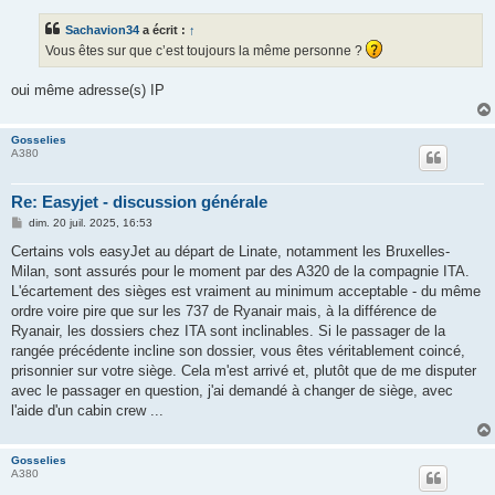
s
s
Sachavion34
a écrit :
↑
a
g
Vous êtes sur que c’est toujours la même personne ?
e
oui même adresse(s) IP
Gosselies
A380
Re: Easyjet - discussion générale
M
dim. 20 juil. 2025, 16:53
e
s
Certains vols easyJet au départ de Linate, notamment les Bruxelles-
s
Milan, sont assurés pour le moment par des A320 de la compagnie ITA.
a
g
L'écartement des sièges est vraiment au minimum acceptable - du même
e
ordre voire pire que sur les 737 de Ryanair mais, à la différence de
Ryanair, les dossiers chez ITA sont inclinables. Si le passager de la
rangée précédente incline son dossier, vous êtes véritablement coincé,
prisonnier sur votre siège. Cela m'est arrivé et, plutôt que de me disputer
avec le passager en question, j'ai demandé à changer de siège, avec
l'aide d'un cabin crew ...
Gosselies
A380