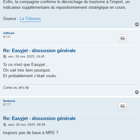
Enfin, la compagnie confirme le décrochage du tourisme à l’import, un
indicateur supplémentaire du repositionnement stratégique en cours.
Source :
La Tribunes
intheair
B747
Re: Easyjet - discussion générale
M
ven. 28 nov. 2025, 19:45
e
s
Si ce n'est que Easyjet...
s
On sait très bien pourquoi.
a
g
Et probablement c'etait voulu.
e
Come on, let's fly
fantasia
B777
Re: Easyjet - discussion générale
M
sam. 29 nov. 2025, 08:58
e
s
toujours pas de base à MRS ?
s
a