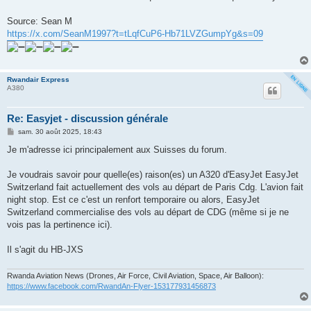
Source: Sean M
https://x.com/SeanM1997?t=tLqfCuP6-Hb71LVZGumpYg&s=09
Rwandair Express
A380
Re: Easyjet - discussion générale
M
sam. 30 août 2025, 18:43
e
s
Je m'adresse ici principalement aux Suisses du forum.
s
a
g
Je voudrais savoir pour quelle(es) raison(es) un A320 d'EasyJet EasyJet
e
Switzerland fait actuellement des vols au départ de Paris Cdg. L'avion fait
night stop. Est ce c'est un renfort temporaire ou alors, EasyJet
Switzerland commercialise des vols au départ de CDG (même si je ne
vois pas la pertinence ici).
Il s'agit du HB-JXS
Rwanda Aviation News (Drones, Air Force, Civil Aviation, Space, Air Balloon):
https://www.facebook.com/RwandAn-Flyer-153177931456873