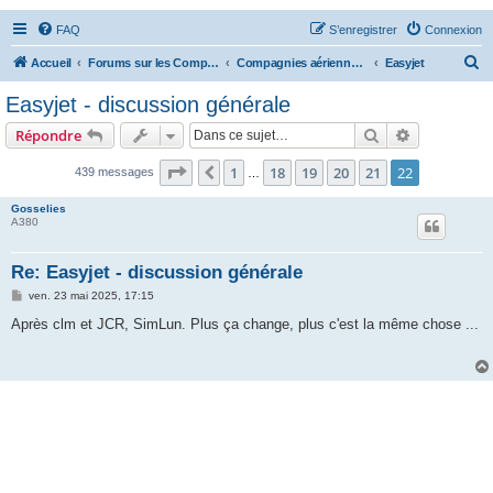
FAQ
S’enregistrer
Connexion
R
Accueil
Forums sur les Compagnies Aériennes
Compagnies aériennes d'Europe
Easyjet
e
Easyjet - discussion générale
c
Rechercher
Recherche 
Répondre
h
e
Page
22
sur
22
1
18
19
20
21
22
Précédente
439 messages
…
r
Gosselies
c
A380
h
Re: Easyjet - discussion générale
e
M
ven. 23 mai 2025, 17:15
r
e
s
Après clm et JCR, SimLun. Plus ça change, plus c'est la même chose ...
s
a
g
e