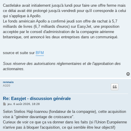
Castlelake avait initialement jusqu'à lundi pour faire une offre ferme mais
ce délai avait été prolongé jusqu'à vendredi pour qu'il corresponde à celui
qui s'applique à Apollo.
Le fonds américain Apollo a confirmé jeudi son offre de rachat à 5,7
milliards de livres (6,7 milliards d'euros) sur EasyJet, une proposition
acceptée par le conseil d'administration de la compagnie aérienne
britannique, ont annoncé les deux entreprises dans un communiqué.
source et suite sur
BFM
Sous réserve des autorisations réglementaires et de l'approbation des
actionnaires.
rennais
A320
Re: Easyjet - discussion générale
M
jeu. 6 août 2026, 18:28
e
s
Selon Stelios Haji-Ioannou (fondateur de la compagnie), cette acquisition
s
vise à "générer davantage de croissance".
a
g
Curieux de voir ce que ça va donner dans les faits (si l'Union Européenne
e
n'arrive pas à bloquer l'acquisition, ce qui semble être leur objectif)