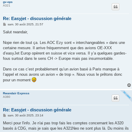
gv-ops
A321
Re: Easyjet - discussion générale
M
sam. 30 août 2025, 21:57
e
s
Salut rwandair,
s
a
g
Nope rien de tout ça. Les AOC Ezy sont « interchangeables » dans une
e
certaine mesure. Il arrive fréquemment que des avions OE-XXX
d’easyJet Europ opèrent en suisse et vice versa. Il y’a quelques gardes-
fous surtout dans le sens CH -> Europe mais pas insurmontable.
Dans ce cas c’est probablement qu’un avion basé à Paris manque à
l’appel et nous avons un avion « de trop ». Nous vous le prêtons donc
pour un moment
Rwandair Express
A380
Re: Easyjet - discussion générale
M
sam. 30 août 2025, 23:14
e
s
Merci pour l'info. Je n'ai pas trop fais les comptes concernant les A320
s
basés à CDG, mais je sais que les A321Neo ne sont plus là. Du moins ils
a