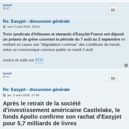
lyonaf
B747
Re: Easyjet - discussion générale
M
mer. 5 août 2026, 08:03
e
s
Trois syndicats d'hôtesses et stewards d'EasyJet France ont déposé
s
un préavis de grève couvrant la période du 7 août au 2 septembre
en
a
g
mettant en cause une "dégradation continue" des conditions de travail,
e
selon un communiqué commun publié ce mardi 4 août
source et suite sur
BFM
lyonaf
B747
Re: Easyjet - discussion générale
M
jeu. 6 août 2026, 17:08
e
Après le retrait de la société
s
s
d'investissement américaine Castlelake, le
a
g
fonds Apollo confirme son rachat d'Easyjet
e
pour 5,7 milliards de livres