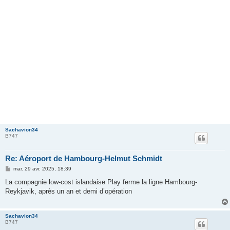
Sachavion34
B747
Re: Aéroport de Hambourg-Helmut Schmidt
M
mar. 29 avr. 2025, 18:39
e
s
La compagnie low-cost islandaise Play ferme la ligne Hambourg-
s
Reykjavik, après un an et demi d’opération
a
g
e
Sachavion34
B747