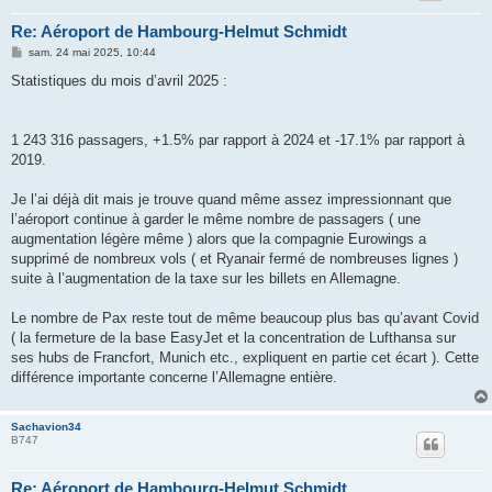
Re: Aéroport de Hambourg-Helmut Schmidt
M
sam. 24 mai 2025, 10:44
e
s
Statistiques du mois d’avril 2025 :
s
a
g
e
1 243 316 passagers, +1.5% par rapport à 2024 et -17.1% par rapport à
2019.
Je l’ai déjà dit mais je trouve quand même assez impressionnant que
l’aéroport continue à garder le même nombre de passagers ( une
augmentation légère même ) alors que la compagnie Eurowings a
supprimé de nombreux vols ( et Ryanair fermé de nombreuses lignes )
suite à l’augmentation de la taxe sur les billets en Allemagne.
Le nombre de Pax reste tout de même beaucoup plus bas qu’avant Covid
( la fermeture de la base EasyJet et la concentration de Lufthansa sur
ses hubs de Francfort, Munich etc., expliquent en partie cet écart ). Cette
différence importante concerne l’Allemagne entière.
Sachavion34
B747
Re: Aéroport de Hambourg-Helmut Schmidt