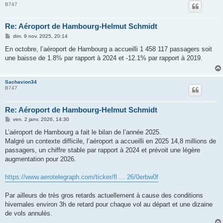
B747
Re: Aéroport de Hambourg-Helmut Schmidt
M
dim. 9 nov. 2025, 20:14
e
s
En octobre, l’aéroport de Hambourg a accueilli 1 458 117 passagers soit
s
une baisse de 1.8% par rapport à 2024 et -12.1% par rapport à 2019.
a
g
e
Sachavion34
B747
Re: Aéroport de Hambourg-Helmut Schmidt
M
ven. 2 janv. 2026, 14:30
e
s
L’aéroport de Hambourg a fait le bilan de l’année 2025.
s
Malgré un contexte difficile, l’aéroport a accueilli en 2025 14,8 millions de
a
g
passagers, un chiffre stable par rapport à 2024 et prévoit une légère
e
augmentation pour 2026.
https://www.aerotelegraph.com/ticker/fl ... 26/0erbw0f
Par ailleurs de très gros retards actuellement à cause des conditions
hivernales environ 3h de retard pour chaque vol au départ et une dizaine
de vols annulés.