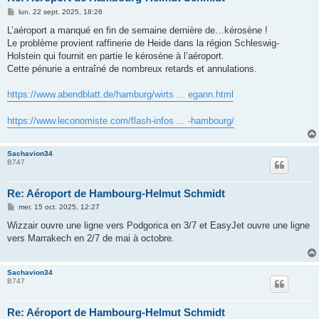
M
lun. 22 sept. 2025, 18:26
e
s
L’aéroport a manqué en fin de semaine dernière de…kérosène !
s
Le problème provient raffinerie de Heide dans la région Schleswig-
a
g
Holstein qui fournit en partie le kérosène à l’aéroport.
e
Cette pénurie a entraîné de nombreux retards et annulations.
https://www.abendblatt.de/hamburg/wirts ... egann.html
https://www.leconomiste.com/flash-infos ... -hambourg/
Sachavion34
B747
Re: Aéroport de Hambourg-Helmut Schmidt
M
mer. 15 oct. 2025, 12:27
e
s
Wizzair ouvre une ligne vers Podgorica en 3/7 et EasyJet ouvre une ligne
s
vers Marrakech en 2/7 de mai à octobre.
a
g
e
Sachavion34
B747
Re: Aéroport de Hambourg-Helmut Schmidt