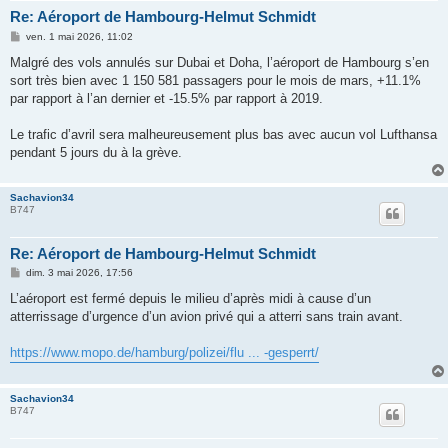
Re: Aéroport de Hambourg-Helmut Schmidt
M
ven. 1 mai 2026, 11:02
e
s
Malgré des vols annulés sur Dubai et Doha, l’aéroport de Hambourg s’en
s
sort très bien avec 1 150 581 passagers pour le mois de mars, +11.1%
a
g
par rapport à l’an dernier et -15.5% par rapport à 2019.
e
Le trafic d’avril sera malheureusement plus bas avec aucun vol Lufthansa
pendant 5 jours du à la grève.
Sachavion34
B747
Re: Aéroport de Hambourg-Helmut Schmidt
M
dim. 3 mai 2026, 17:56
e
s
L’aéroport est fermé depuis le milieu d’après midi à cause d’un
s
atterrissage d’urgence d’un avion privé qui a atterri sans train avant.
a
g
e
https://www.mopo.de/hamburg/polizei/flu ... -gesperrt/
Sachavion34
B747