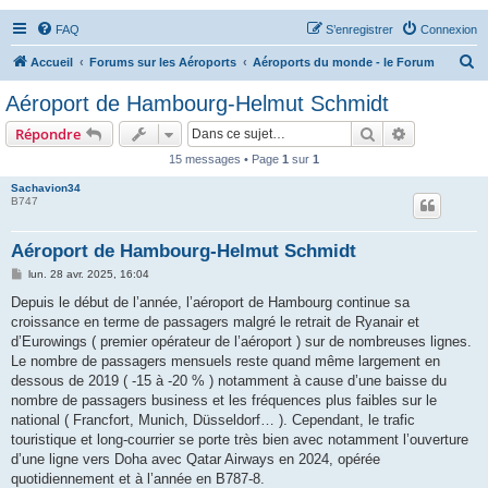
FAQ
S’enregistrer
Connexion
R
Accueil
Forums sur les Aéroports
Aéroports du monde - le Forum
e
Aéroport de Hambourg-Helmut Schmidt
c
Rechercher
Recherche 
Répondre
h
15 messages • Page
1
sur
1
e
Sachavion34
r
B747
c
h
Aéroport de Hambourg-Helmut Schmidt
e
M
lun. 28 avr. 2025, 16:04
e
r
s
Depuis le début de l’année, l’aéroport de Hambourg continue sa
s
croissance en terme de passagers malgré le retrait de Ryanair et
a
g
d’Eurowings ( premier opérateur de l’aéroport ) sur de nombreuses lignes.
e
Le nombre de passagers mensuels reste quand même largement en
dessous de 2019 ( -15 à -20 % ) notamment à cause d’une baisse du
nombre de passagers business et les fréquences plus faibles sur le
national ( Francfort, Munich, Düsseldorf… ). Cependant, le trafic
touristique et long-courrier se porte très bien avec notamment l’ouverture
d’une ligne vers Doha avec Qatar Airways en 2024, opérée
quotidiennement et à l’année en B787-8.