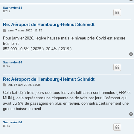
Sachavion34
B747
Re: Aéroport de Hambourg-Helmut Schmidt
M
sam. 7 mars 2026, 11:35
e
s
Pour janvier 2026, légère hausse mais le niveau près Covid est encore
s
très loin :
a
g
852 900 +0.8% ( 2025 ) -20.4% ( 2019 )
e
Sachavion34
B747
Re: Aéroport de Hambourg-Helmut Schmidt
M
jeu. 16 avr. 2026, 11:36
e
s
Cela fait déjà trois jours que tous les vols lufthansa sont annulés ( FRA et
s
MUN ), cela représente une cinquantaine de vols par jour. L’aéroport qui
a
g
avait vu 5% de passagers en plus en février, connaîtra certainement une
e
grosse baisse en avril.
Sachavion34
B747