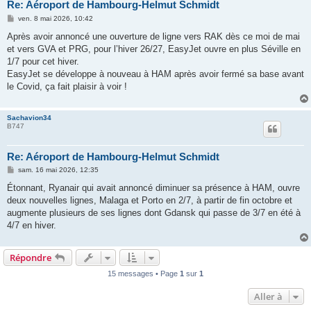
Re: Aéroport de Hambourg-Helmut Schmidt
M
ven. 8 mai 2026, 10:42
e
s
Après avoir annoncé une ouverture de ligne vers RAK dès ce moi de mai
s
et vers GVA et PRG, pour l’hiver 26/27, EasyJet ouvre en plus Séville en
a
g
1/7 pour cet hiver.
e
EasyJet se développe à nouveau à HAM après avoir fermé sa base avant
le Covid, ça fait plaisir à voir !
Sachavion34
B747
Re: Aéroport de Hambourg-Helmut Schmidt
M
sam. 16 mai 2026, 12:35
e
s
Étonnant, Ryanair qui avait annoncé diminuer sa présence à HAM, ouvre
s
deux nouvelles lignes, Malaga et Porto en 2/7, à partir de fin octobre et
a
g
augmente plusieurs de ses lignes dont Gdansk qui passe de 3/7 en été à
e
4/7 en hiver.
Répondre
15 messages • Page
1
sur
1
Aller à