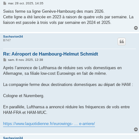
M
mar. 28 oct. 2025, 14:35
e
s
Swiss ferme sa ligne Genève-Hambourg des mars 2026.
s
Cette ligne a été lancée en 2023 à raison de quatre vols par semaine. La
a
g
liaison est passée à trois vols par semaine en 2024 et 2025.
e
Sachavion34
B747
Re: Aéroport de Hambourg-Helmut Schmidt
M
sam. 8 nov. 2025, 12:38
e
s
Après l’annonce de Lufthansa de réduire ses vols domestiques en
s
Allemagne, sa filiale low-cost Eurowings en fait de même.
a
g
e
La compagnie ferme deux destinations domestiques au départ de HAM :
Cologne et Nuremberg.
En parallèle, Lufthansa a annoncé réduire les fréquences de vols entre
HAM-FRA et HAM-MUC.
https://www.laquotidienne.fr/eurowings- ... e-arriere/
Sachavion34