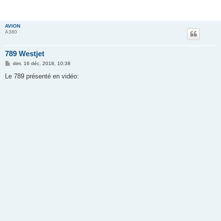
AVION
A380
789 Westjet
M
dim. 16 déc. 2018, 10:38
e
s
Le 789 présenté en vidéo:
s
a
g
e