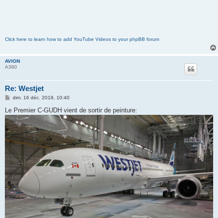
Click here to learn how to add YouTube Videos to your phpBB forum
AVION
A380
Re: Westjet
M
dim. 16 déc. 2018, 10:40
e
s
Le Premier C-GUDH vient de sortir de peinture:
s
a
g
e