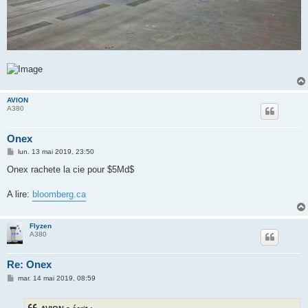
AVION
A380
Onex
M
lun. 13 mai 2019, 23:50
e
s
Onex rachete la cie pour $5Md$
s
a
g
A lire:
bloomberg.ca
e
Flyzen
A380
Re: Onex
M
mar. 14 mai 2019, 08:59
e
s
s