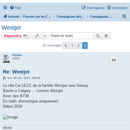
FAQ
S’enregistrer
Connexion
R
Accueil
Forums sur les Compagnies Aériennes
Compagnies aériennes des Amériques
Compagnies aériennes canadiennes
e
Westjet
c
Rechercher
Recherche 
Répondre
h
e
1
2
3
Précédente
52 messages
r
Flyzen
c
A380
h
Re: Westjet
e
M
lun. 30 oct. 2017, 09:43
r
e
s
La nlle Cie ULCC de la famille Westjet sera Swoop
s
Basée a Calgary ... comme Westjet
a
g
Avec des B738
e
En trafic domestique uniquement
Début 2018
Michel