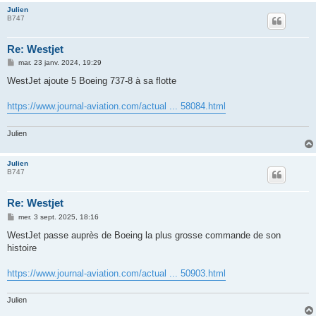
Julien
B747
Re: Westjet
M
mar. 23 janv. 2024, 19:29
e
s
WestJet ajoute 5 Boeing 737-8 à sa flotte
s
a
g
https://www.journal-aviation.com/actual ... 58084.html
e
Julien
Julien
B747
Re: Westjet
M
mer. 3 sept. 2025, 18:16
e
s
WestJet passe auprès de Boeing la plus grosse commande de son
s
histoire
a
g
e
https://www.journal-aviation.com/actual ... 50903.html
Julien