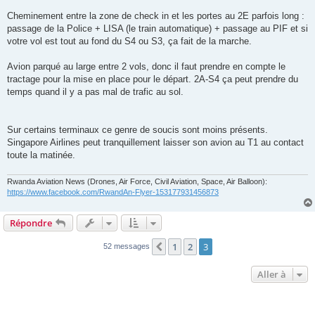
Cheminement entre la zone de check in et les portes au 2E parfois long :
passage de la Police + LISA (le train automatique) + passage au PIF et si
votre vol est tout au fond du S4 ou S3, ça fait de la marche.
Avion parqué au large entre 2 vols, donc il faut prendre en compte le
tractage pour la mise en place pour le départ. 2A-S4 ça peut prendre du
temps quand il y a pas mal de trafic au sol.
Sur certains terminaux ce genre de soucis sont moins présents.
Singapore Airlines peut tranquillement laisser son avion au T1 au contact
toute la matinée.
Rwanda Aviation News (Drones, Air Force, Civil Aviation, Space, Air Balloon):
https://www.facebook.com/RwandAn-Flyer-153177931456873
Répondre
1
2
3
Précédente
52 messages
Aller à