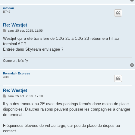
intheair
B747
Re: Westjet
M
sam. 25 oct. 2025, 11:55
e
s
Westjet qui a été transfére de CDG 2E à CDG 2B retournera t il au
s
terminal AF ?
a
g
Entrée dans Skyteam envisagée ?
e
Come on, let's fly
Rwandair Express
A380
Re: Westjet
M
sam. 25 oct. 2025, 17:20
e
s
Il y a des travaux au 2E avec des parkings fermés donc moins de place
s
disponibles. D'autres raisons peuvent pousser les compagnies à changer
a
g
de terminal:
e
Fréquences élevées de vol au large, car peu de place de dispos au
contact