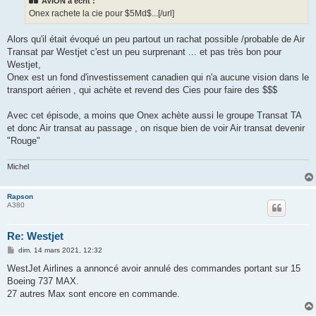
AVION a écrit :
a
g
Onex rachete la cie pour $5Md$...[/url]
e
Alors qu'il était évoqué un peu partout un rachat possible /probable de Air
Transat par Westjet c'est un peu surprenant ... et pas très bon pour
Westjet,
Onex est un fond d'investissement canadien qui n'a aucune vision dans le
transport aérien , qui achète et revend des Cies pour faire des $$$
Avec cet épisode, a moins que Onex achète aussi le groupe Transat TA
et donc Air transat au passage , on risque bien de voir Air transat devenir
"Rouge"
Michel
Rapson
A380
Re: Westjet
M
dim. 14 mars 2021, 12:32
e
s
WestJet Airlines a annoncé avoir annulé des commandes portant sur 15
s
Boeing 737 MAX.
a
g
27 autres Max sont encore en commande.
e