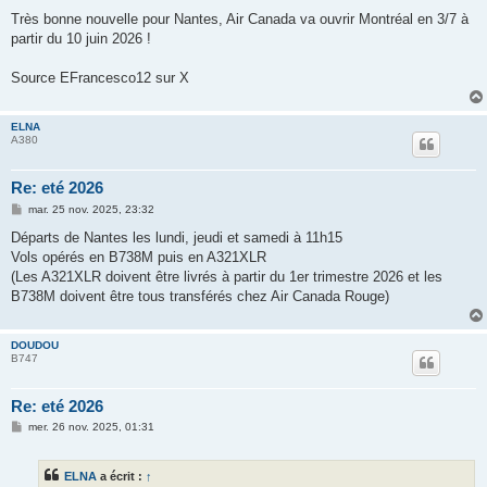
e
s
Très bonne nouvelle pour Nantes, Air Canada va ouvrir Montréal en 3/7 à
s
partir du 10 juin 2026 !
a
g
e
Source EFrancesco12 sur X
ELNA
A380
Re: eté 2026
M
mar. 25 nov. 2025, 23:32
e
s
Départs de Nantes les lundi, jeudi et samedi à 11h15
s
Vols opérés en B738M puis en A321XLR
a
g
(Les A321XLR doivent être livrés à partir du 1er trimestre 2026 et les
e
B738M doivent être tous transférés chez Air Canada Rouge)
DOUDOU
B747
Re: eté 2026
M
mer. 26 nov. 2025, 01:31
e
s
s
ELNA
a écrit :
↑
a