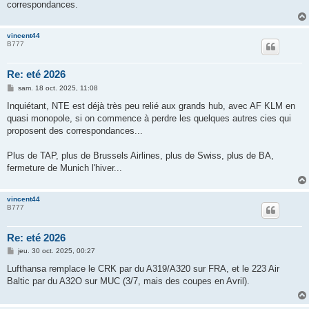
correspondances.
vincent44
B777
Re: eté 2026
M
sam. 18 oct. 2025, 11:08
e
s
Inquiétant, NTE est déjà très peu relié aux grands hub, avec AF KLM en
s
quasi monopole, si on commence à perdre les quelques autres cies qui
a
g
proposent des correspondances...
e
Plus de TAP, plus de Brussels Airlines, plus de Swiss, plus de BA,
fermeture de Munich l'hiver...
vincent44
B777
Re: eté 2026
M
jeu. 30 oct. 2025, 00:27
e
s
Lufthansa remplace le CRK par du A319/A320 sur FRA, et le 223 Air
s
Baltic par du A32O sur MUC (3/7, mais des coupes en Avril).
a
g
e