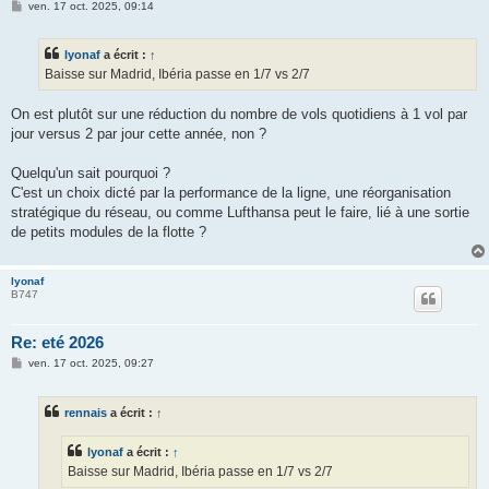
M
ven. 17 oct. 2025, 09:14
e
s
s
lyonaf
a écrit :
↑
a
g
Baisse sur Madrid, Ibéria passe en 1/7 vs 2/7
e
On est plutôt sur une réduction du nombre de vols quotidiens à 1 vol par
jour versus 2 par jour cette année, non ?
Quelqu'un sait pourquoi ?
C'est un choix dicté par la performance de la ligne, une réorganisation
stratégique du réseau, ou comme Lufthansa peut le faire, lié à une sortie
de petits modules de la flotte ?
lyonaf
B747
Re: eté 2026
M
ven. 17 oct. 2025, 09:27
e
s
s
rennais
a écrit :
↑
a
g
e
lyonaf
a écrit :
↑
Baisse sur Madrid, Ibéria passe en 1/7 vs 2/7