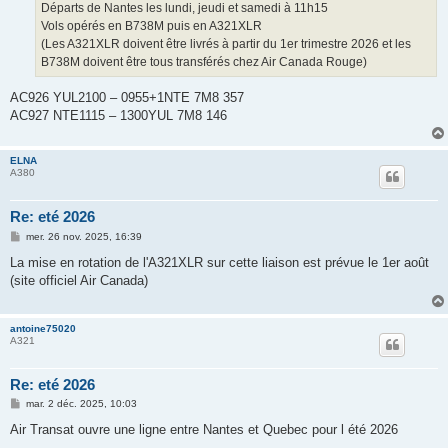
g
Départs de Nantes les lundi, jeudi et samedi à 11h15
e
Vols opérés en B738M puis en A321XLR
(Les A321XLR doivent être livrés à partir du 1er trimestre 2026 et les
B738M doivent être tous transférés chez Air Canada Rouge)
AC926 YUL2100 – 0955+1NTE 7M8 357
AC927 NTE1115 – 1300YUL 7M8 146
ELNA
A380
Re: eté 2026
M
mer. 26 nov. 2025, 16:39
e
s
La mise en rotation de l'A321XLR sur cette liaison est prévue le 1er août
s
(site officiel Air Canada)
a
g
e
antoine75020
A321
Re: eté 2026
M
mar. 2 déc. 2025, 10:03
e
s
Air Transat ouvre une ligne entre Nantes et Quebec pour l été 2026
s