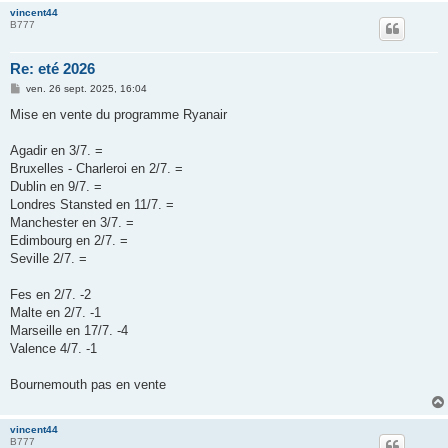
vincent44
B777
Re: eté 2026
M
ven. 26 sept. 2025, 16:04
e
s
Mise en vente du programme Ryanair
s
a
g
Agadir en 3/7. =
e
Bruxelles - Charleroi en 2/7. =
Dublin en 9/7. =
Londres Stansted en 11/7. =
Manchester en 3/7. =
Edimbourg en 2/7. =
Seville 2/7. =
Fes en 2/7. -2
Malte en 2/7. -1
Marseille en 17/7. -4
Valence 4/7. -1
Bournemouth pas en vente
vincent44
B777