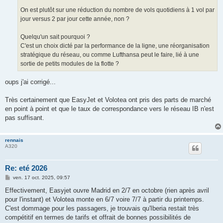
On est plutôt sur une réduction du nombre de vols quotidiens à 1 vol par
jour versus 2 par jour cette année, non ?
Quelqu'un sait pourquoi ?
C'est un choix dicté par la performance de la ligne, une réorganisation
stratégique du réseau, ou comme Lufthansa peut le faire, lié à une
sortie de petits modules de la flotte ?
oups j'ai corrigé...
Très certainement que EasyJet et Volotea ont pris des parts de marché
en point à point et que le taux de correspondance vers le réseau IB n'est
pas suffisant.
rennais
A320
Re: eté 2026
M
ven. 17 oct. 2025, 09:57
e
s
Effectivement, Easyjet ouvre Madrid en 2/7 en octobre (rien après avril
s
pour l'instant) et Volotea monte en 6/7 voire 7/7 à partir du printemps.
a
g
C'est dommage pour les passagers, je trouvais qu'Iberia restait très
e
compétitif en termes de tarifs et offrait de bonnes possibilités de