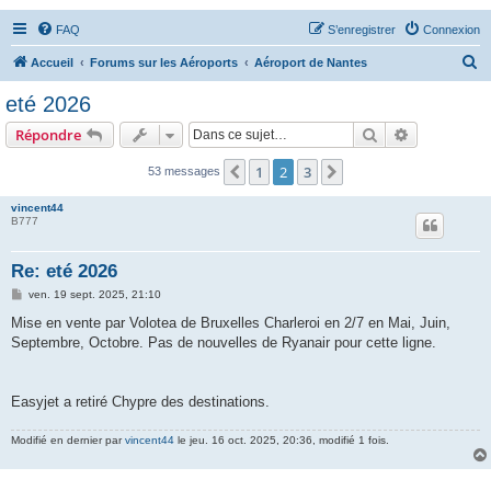
FAQ
S’enregistrer
Connexion
R
Accueil
Forums sur les Aéroports
Aéroport de Nantes
e
eté 2026
c
Rechercher
Recherche 
Répondre
h
e
1
2
3
Précédente
Suivante
53 messages
r
vincent44
c
B777
h
Re: eté 2026
e
M
ven. 19 sept. 2025, 21:10
r
e
s
Mise en vente par Volotea de Bruxelles Charleroi en 2/7 en Mai, Juin,
s
Septembre, Octobre. Pas de nouvelles de Ryanair pour cette ligne.
a
g
e
Easyjet a retiré Chypre des destinations.
Modifié en dernier par
vincent44
le jeu. 16 oct. 2025, 20:36, modifié 1 fois.