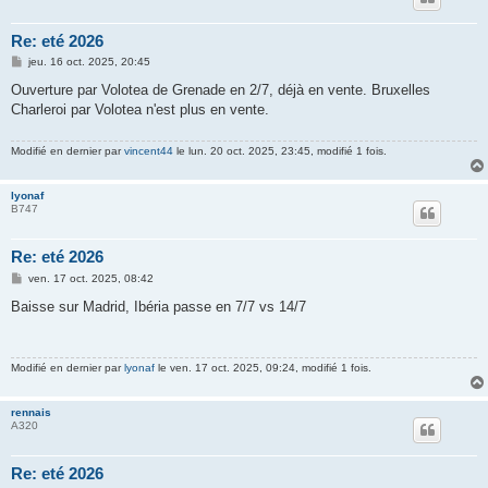
Re: eté 2026
M
jeu. 16 oct. 2025, 20:45
e
s
Ouverture par Volotea de Grenade en 2/7, déjà en vente. Bruxelles
s
Charleroi par Volotea n'est plus en vente.
a
g
e
Modifié en dernier par
vincent44
le lun. 20 oct. 2025, 23:45, modifié 1 fois.
lyonaf
B747
Re: eté 2026
M
ven. 17 oct. 2025, 08:42
e
s
Baisse sur Madrid, Ibéria passe en 7/7 vs 14/7
s
a
g
e
Modifié en dernier par
lyonaf
le ven. 17 oct. 2025, 09:24, modifié 1 fois.
rennais
A320
Re: eté 2026