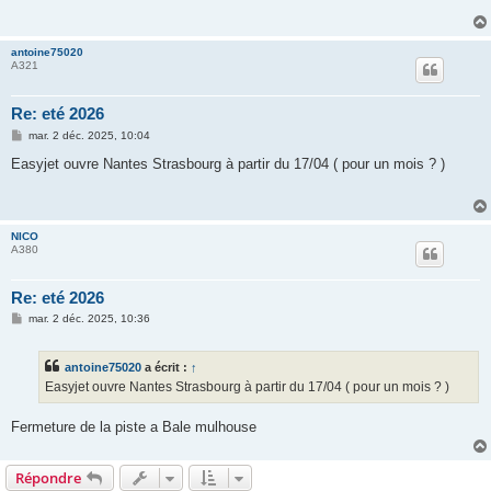
a
g
e
antoine75020
A321
Re: eté 2026
M
mar. 2 déc. 2025, 10:04
e
s
Easyjet ouvre Nantes Strasbourg à partir du 17/04 ( pour un mois ? )
s
a
g
e
NICO
A380
Re: eté 2026
M
mar. 2 déc. 2025, 10:36
e
s
s
antoine75020
a écrit :
↑
a
g
Easyjet ouvre Nantes Strasbourg à partir du 17/04 ( pour un mois ? )
e
Fermeture de la piste a Bale mulhouse
Répondre