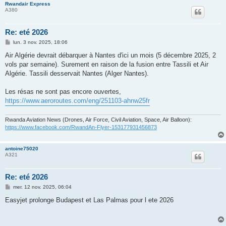
Rwandair Express
A380
Re: eté 2026
M
lun. 3 nov. 2025, 18:06
e
s
Air Algérie devrait débarquer à Nantes d'ici un mois (5 décembre 2025, 2
s
vols par semaine). Surement en raison de la fusion entre Tassili et Air
a
g
Algérie. Tassili desservait Nantes (Alger Nantes).
e
Les résas ne sont pas encore ouvertes,
https://www.aeroroutes.com/eng/251103-ahnw25fr
Rwanda Aviation News (Drones, Air Force, Civil Aviation, Space, Air Balloon):
https://www.facebook.com/RwandAn-Flyer-153177931456873
antoine75020
A321
Re: eté 2026
M
mer. 12 nov. 2025, 06:04
e
s
Easyjet prolonge Budapest et Las Palmas pour l ete 2026
s
a
g
e