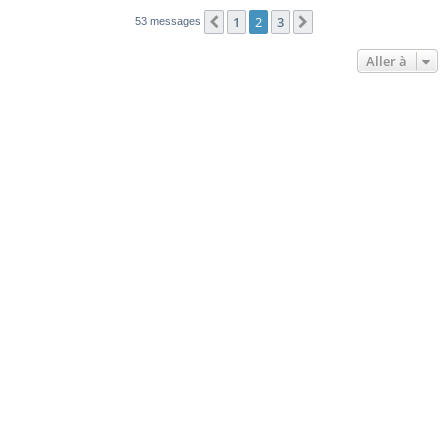
1
2
3
Précédente
Suivante
53 messages
Aller à