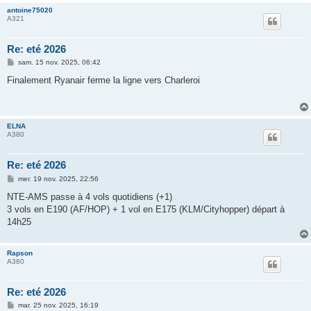
antoine75020
A321
Re: eté 2026
M
sam. 15 nov. 2025, 06:42
e
s
Finalement Ryanair ferme la ligne vers Charleroi
s
a
g
e
ELNA
A380
Re: eté 2026
M
mer. 19 nov. 2025, 22:56
e
s
NTE-AMS passe à 4 vols quotidiens (+1)
s
3 vols en E190 (AF/HOP) + 1 vol en E175 (KLM/Cityhopper) départ à
a
g
14h25
e
Rapson
A380
Re: eté 2026
M
mar. 25 nov. 2025, 16:19