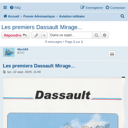
FAQ
S’enregistrer
Connexion
R
Accueil
Forum Aéronautique
Aviation militaire
e
Les premiers Dassault Mirage...
c
Rechercher
Recherche 
Répondre
h
8 messages • Page
1
sur
1
e
Mach94
r
B747
c
h
Les premiers Dassault Mirage...
e
M
lun. 22 sept. 2025, 11:00
e
r
s
s
a
g
e