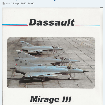
M
dim. 28 sept. 2025, 14:05
e
s
s
a
g
e