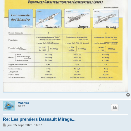
Mach94
B747
Re: Les premiers Dassault Mirage...
M
jeu. 25 sept. 2025, 16:57
e