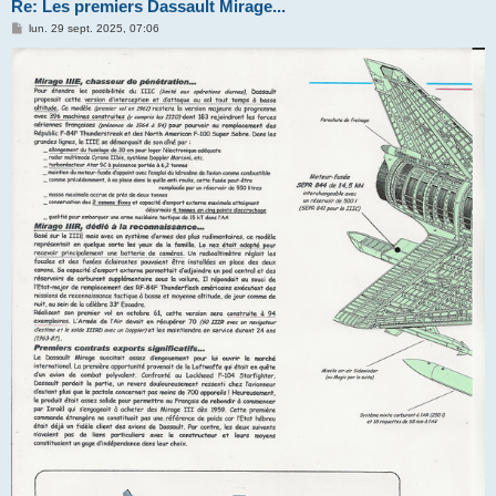
Re: Les premiers Dassault Mirage...
M
lun. 29 sept. 2025, 07:06
e
s
s
a
g
e