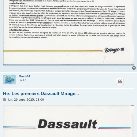
Mach94
B747
Re: Les premiers Dassault Mirage...
M
lun. 29 sept. 2025, 23:00
e
s
s
a
g
e