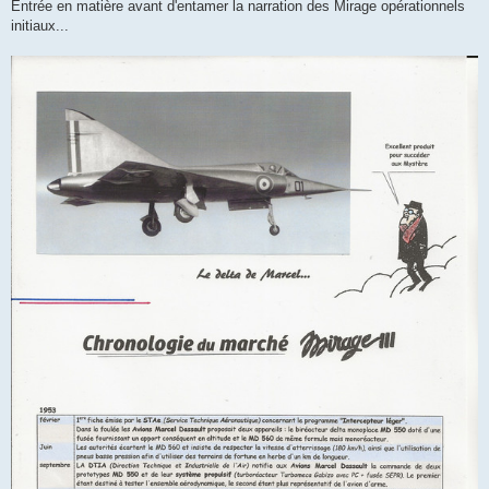
s
Entrée en matière avant d'entamer la narration des Mirage opérationnels
s
initiaux...
a
g
e