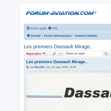
Accès rapide
FAQ
Accueil
Forum Aéronautique
Aviation militaire
Les premiers Dassault Mirage...
R
Répondre
Les premiers Dassault Mirage...
M
par
Mach94
»
lun. 22 sept. 2025, 11:00
e
s
s
a
g
e