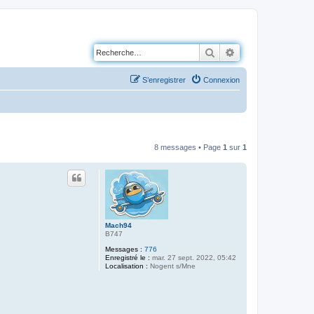
Rechercher
Recherche avancé
S’enregistrer
Connexion
8 messages • Page
1
sur
1
Mach94
B747
Messages :
776
Enregistré le :
mar. 27 sept. 2022, 05:42
Localisation :
Nogent s/Mne