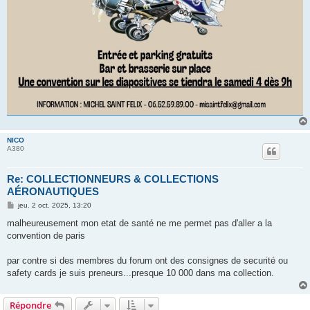
NICO
A380
Re: COLLECTIONNEURS & COLLECTIONS
AÉRONAUTIQUES
M
jeu. 2 oct. 2025, 13:20
e
s
malheureusement mon etat de santé ne me permet pas d'aller a la
s
convention de paris
a
g
e
par contre si des membres du forum ont des consignes de securité ou
safety cards je suis preneurs...presque 10 000 dans ma collection.
Répondre