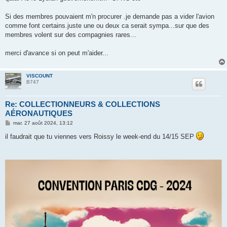
Si des membres pouvaient m'n procurer .je demande pas a vider l'avion
comme font certains.juste une ou deux ca serait sympa...sur que des
membres volent sur des compagnies rares...
merci d'avance si on peut m'aider...
VISCOUNT
B747
Re: COLLECTIONNEURS & COLLECTIONS
AÉRONAUTIQUES
M
mar. 27 août 2024, 13:12
e
s
il faudrait que tu viennes vers Roissy le week-end du 14/15 SEP
s
a
g
e