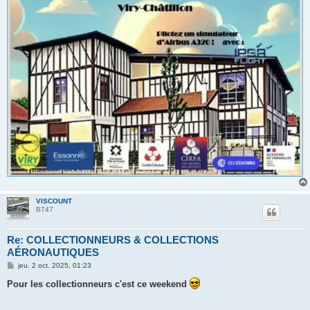
VISCOUNT
B747
Re: COLLECTIONNEURS & COLLECTIONS
AÉRONAUTIQUES
M
jeu. 2 oct. 2025, 01:23
e
s
Pour les collectionneurs c'est ce weekend
s
a
g