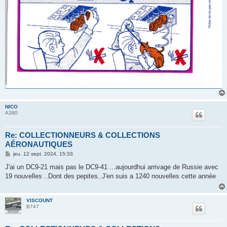
NICO
A380
Re: COLLECTIONNEURS & COLLECTIONS
AÉRONAUTIQUES
M
jeu. 12 sept. 2024, 15:33
e
s
J'ai un DC9-21 mais pas le DC9-41 ...aujourdhui arrivage de Russie avec
s
19 nouvelles ..Dont des pepites..J'en suis a 1240 nouvelles cette année
a
g
e
VISCOUNT
B747