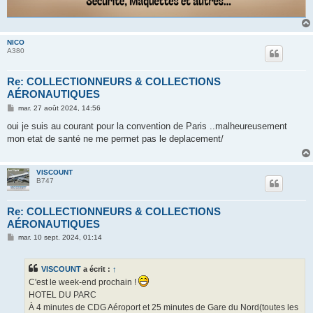
NICO
A380
Re: COLLECTIONNEURS & COLLECTIONS
AÉRONAUTIQUES
M
mar. 27 août 2024, 14:56
e
s
oui je suis au courant pour la convention de Paris ..malheureusement
s
mon etat de santé ne me permet pas le deplacement/
a
g
e
VISCOUNT
B747
Re: COLLECTIONNEURS & COLLECTIONS
AÉRONAUTIQUES
M
mar. 10 sept. 2024, 01:14
e
s
s
VISCOUNT
a écrit :
↑
a
g
C'est le week-end prochain !
e
HOTEL DU PARC
À 4 minutes de CDG Aéroport et 25 minutes de Gare du Nord(toutes les