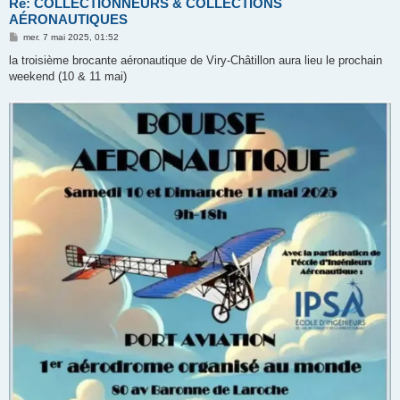
Re: COLLECTIONNEURS & COLLECTIONS
AÉRONAUTIQUES
M
mer. 7 mai 2025, 01:52
e
s
la troisième brocante aéronautique de Viry-Châtillon aura lieu le prochain
s
weekend (10 & 11 mai)
a
g
e