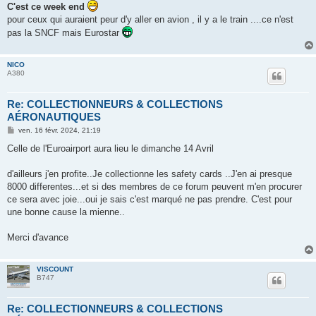
C'est ce week end
pour ceux qui auraient peur d'y aller en avion , il y a le train ....ce n'est
pas la SNCF mais Eurostar
NICO
A380
Re: COLLECTIONNEURS & COLLECTIONS
AÉRONAUTIQUES
M
ven. 16 févr. 2024, 21:19
e
s
Celle de l'Euroairport aura lieu le dimanche 14 Avril
s
a
g
d'ailleurs j'en profite..Je collectionne les safety cards ..J'en ai presque
e
8000 differentes...et si des membres de ce forum peuvent m'en procurer
ce sera avec joie...oui je sais c'est marqué ne pas prendre. C'est pour
une bonne cause la mienne..
Merci d'avance
VISCOUNT
B747
Re: COLLECTIONNEURS & COLLECTIONS