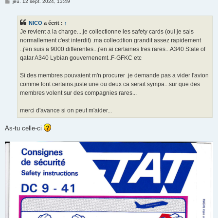
M
jeu. 12 sept. 2024, 13:49
e
s
s
NICO
a écrit :
↑
a
g
Je revient a la charge....je collectionne les safety cards (oui je sais
e
normallement c'est interdit) .ma collecdtion grandit assez rapidement
..j'en suis a 9000 differentes...j'en ai certaines tres rares...A340 State of
qatar A340 Lybian gouvernenemt..F-GFKC etc
Si des membres pouvaient m'n procurer .je demande pas a vider l'avion
comme font certains.juste une ou deux ca serait sympa...sur que des
membres volent sur des compagnies rares...
merci d'avance si on peut m'aider...
As-tu celle-ci