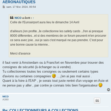
AÉRONAUTIQUES
M
sam. 17 févr. 2024, 00:54
e
s
s
NICO
a écrit :
↑
a
g
Celle de l'Euroairport aura lieu le dimanche 14 Avril
e
d'ailleurs j'en profite..Je collectionne les safety cards ..J'en ai presque
8000 differentes...et si des membres de ce forum peuvent m'en procurer
ce sera avec joie...oui je sais c'est marqué ne pas prendre. C'est pour
une bonne cause la mienne..
Merci d'avance
il faut venir à Amsterdam ou à Francfort en Novembre pour trouver des
consignes de sécurité (à échanger ou à vendre) .
Tu collectionnes toutes les consignes ou seulement certains types
d'avions ou certaines compagnies
....j'en ai pas mal aussi .
Quant à la foire à l'EAP , je serais tout juste rentré d'un voyage en Asie et
ne pense pas y aller , par contre je connais très bien l'organisateur
NICO
A380
Re: COLLECTIONNEURS & COLLECTIONS