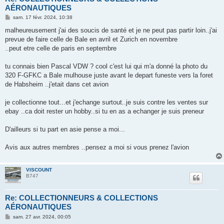
AÉRONAUTIQUES
M
sam. 17 févr. 2024, 10:38
e
s
malheureusement j'ai des soucis de santé et je ne peut pas partir loin..j'ai
s
prevue de faire celle de Bale en avril et Zurich en novembre
a
g
..peut etre celle de paris en septembre
e
tu connais bien Pascal VDW ? cool c'est lui qui m'a donné la photo du
320 F-GFKC a Bale mulhouse juste avant le depart funeste vers la foret
de Habsheim ..j'etait dans cet avion
je collectionne tout...et j'echange surtout..je suis contre les ventes sur
ebay ..ca doit rester un hobby..si tu en as a echanger je suis preneur
D'ailleurs si tu part en asie pense a moi...
Avis aux autres membres ..pensez a moi si vous prenez l'avion
VISCOUNT
B747
Re: COLLECTIONNEURS & COLLECTIONS
AÉRONAUTIQUES
M
sam. 27 avr. 2024, 00:05
e