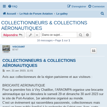
FAQ
S’enregistrer
Connexion
R
Accueil
Le Hub de Forum Aviation
Le galley
e
COLLECTIONNEURS & COLLECTIONS
c
AÉRONAUTIQUES
h
Rechercher
Recherche 
Répondre
e
16 messages • Page
1
sur
1
r
VISCOUNT
c
B747
h
e
COLLECTIONNEURS & COLLECTIONS
AÉRONAUTIQUES
r
M
ven. 21 avr. 2023, 11:01
e
s
Avis aux collectionneurs de la région parisienne et aux visiteurs :
s
a
g
BROCANTE AERONAUTIQUE
e
Pour la première fois à Viry Chatillon, l’ARAOMPA organise une brocante
aéronautique qui se déroulera le samedi 29 et dimanche 30 avril 2023 sur
le site de Port-Aviation, 1er aérodrome organisé au monde.
C’est un évènement qui rassemblera passionnés, collectionneurs mais
aussi un large public familial à la recherche de l’objet rare, livre, carte