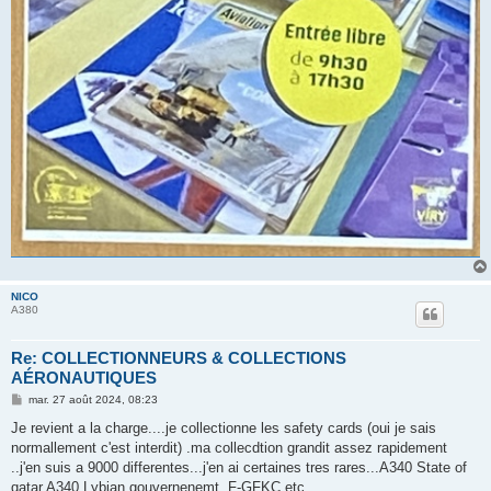
NICO
A380
Re: COLLECTIONNEURS & COLLECTIONS
AÉRONAUTIQUES
M
mar. 27 août 2024, 08:23
e
s
Je revient a la charge....je collectionne les safety cards (oui je sais
s
normallement c'est interdit) .ma collecdtion grandit assez rapidement
a
g
..j'en suis a 9000 differentes...j'en ai certaines tres rares...A340 State of
e
qatar A340 Lybian gouvernenemt..F-GFKC etc