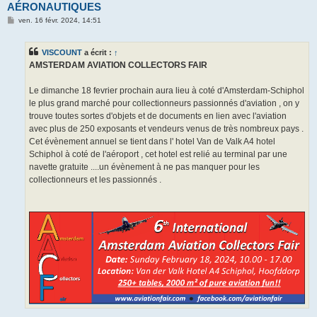
AÉRONAUTIQUES
M
ven. 16 févr. 2024, 14:51
e
s
s
VISCOUNT
a écrit :
↑
a
g
AMSTERDAM AVIATION COLLECTORS FAIR
e
Le dimanche 18 fevrier prochain aura lieu à coté d'Amsterdam-Schiphol
le plus grand marché pour collectionneurs passionnés d'aviation , on y
trouve toutes sortes d'objets et de documents en lien avec l'aviation
avec plus de 250 exposants et vendeurs venus de très nombreux pays .
Cet évènement annuel se tient dans l' hotel Van de Valk A4 hotel
Schiphol à coté de l'aéroport , cet hotel est relié au terminal par une
navette gratuite ....un évènement à ne pas manquer pour les
collectionneurs et les passionnés .