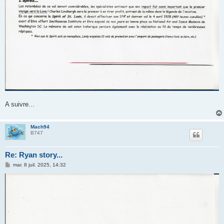
A suivre...
Mach94
B747
Re: Ryan story...
M
mar. 8 juil. 2025, 14:32
e
s
s
a
g
e