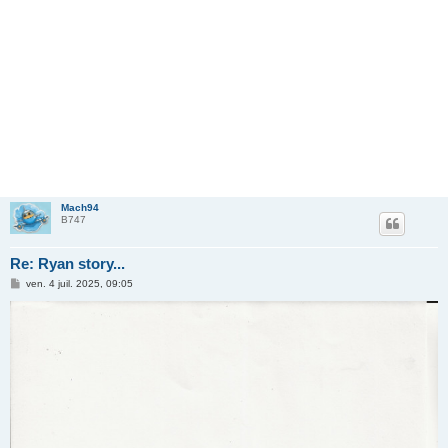
Mach94
B747
Re: Ryan story...
M
ven. 4 juil. 2025, 09:05
e
s
s
a
g
e