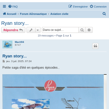
FAQ
S’enregistrer
Connexion
R
Accueil
Forum Aéronautique
Aviation civile
e
Ryan story...
c
Rechercher
Recherche 
Répondre
h
19 messages • Page
1
sur
1
e
Mach94
r
B747
c
h
Ryan story...
e
M
jeu. 3 juil. 2025, 07:24
e
r
s
Petite saga d'été en quelques épisodes..
s
a
g
e