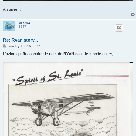
A suivre...
Mach94
B747
Re: Ryan story...
M
sam. 5 juil. 2025, 09:21
e
s
L'avion qui fit connaître le nom de
RYAN
dans le monde entier,
s
a
g
e