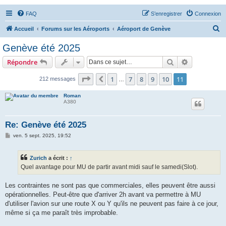
FAQ
S’enregistrer
Connexion
R
Accueil
Forums sur les Aéroports
Aéroport de Genève
e
Genève été 2025
c
Rechercher
Recherche 
Répondre
h
e
Page
11
sur
11
1
7
8
9
10
11
Précédente
212 messages
…
r
Roman
c
A380
h
Re: Genève été 2025
e
M
ven. 5 sept. 2025, 19:52
r
e
s
s
Zurich
a écrit :
↑
a
g
Quel avantage pour MU de partir avant midi sauf le samedi(Slot).
e
Les contraintes ne sont pas que commerciales, elles peuvent être aussi
opérationnelles. Peut-être que d'arriver 2h avant va permettre à MU
d'utiliser l'avion sur une route X ou Y qu'ils ne peuvent pas faire à ce jour,
même si ça me paraît très improbable.