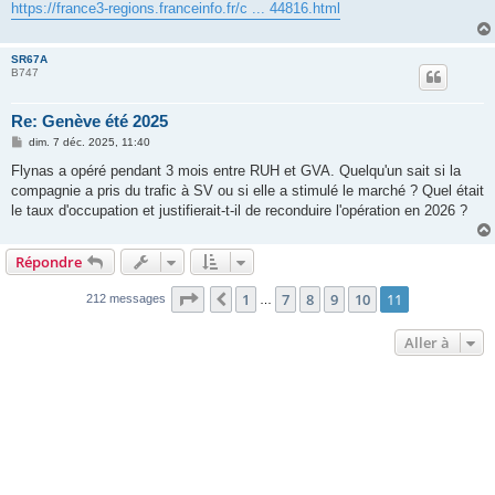
https://france3-regions.franceinfo.fr/c ... 44816.html
SR67A
B747
Re: Genève été 2025
M
dim. 7 déc. 2025, 11:40
e
s
Flynas a opéré pendant 3 mois entre RUH et GVA. Quelqu'un sait si la
s
compagnie a pris du trafic à SV ou si elle a stimulé le marché ? Quel était
a
g
le taux d'occupation et justifierait-t-il de reconduire l'opération en 2026 ?
e
Répondre
Page
11
sur
11
1
7
8
9
10
11
Précédente
212 messages
…
Aller à