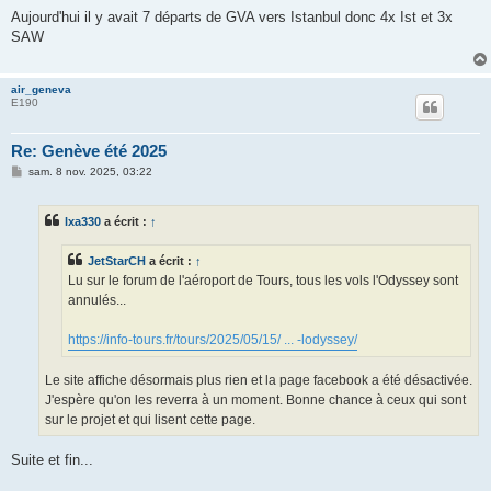
e
s
Aujourd'hui il y avait 7 départs de GVA vers Istanbul donc 4x Ist et 3x
s
SAW
a
g
e
air_geneva
E190
Re: Genève été 2025
M
sam. 8 nov. 2025, 03:22
e
s
s
lxa330
a écrit :
↑
a
g
e
JetStarCH
a écrit :
↑
Lu sur le forum de l'aéroport de Tours, tous les vols l'Odyssey sont
annulés...
https://info-tours.fr/tours/2025/05/15/ ... -lodyssey/
Le site affiche désormais plus rien et la page facebook a été désactivée.
J'espère qu'on les reverra à un moment. Bonne chance à ceux qui sont
sur le projet et qui lisent cette page.
Suite et fin...