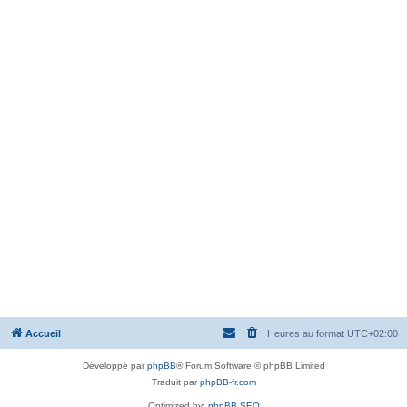
Accueil
Heures au format
UTC+02:00
Développé par
phpBB
® Forum Software © phpBB Limited
Traduit par
phpBB-fr.com
Optimized by:
phpBB SEO