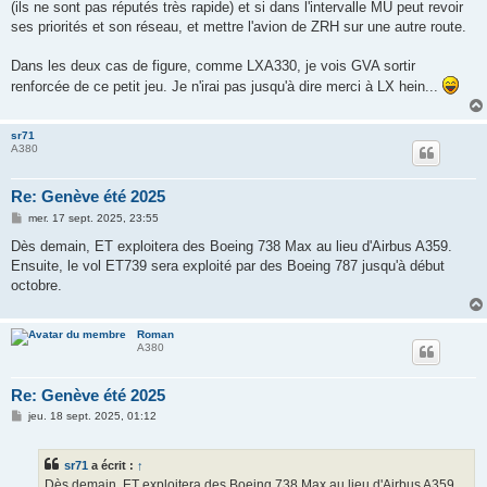
(ils ne sont pas réputés très rapide) et si dans l'intervalle MU peut revoir
ses priorités et son réseau, et mettre l'avion de ZRH sur une autre route.
Dans les deux cas de figure, comme LXA330, je vois GVA sortir
renforcée de ce petit jeu. Je n'irai pas jusqu'à dire merci à LX hein...
sr71
A380
Re: Genève été 2025
M
mer. 17 sept. 2025, 23:55
e
s
Dès demain, ET exploitera des Boeing 738 Max au lieu d'Airbus A359.
s
Ensuite, le vol ET739 sera exploité par des Boeing 787 jusqu'à début
a
g
octobre.
e
Roman
A380
Re: Genève été 2025
M
jeu. 18 sept. 2025, 01:12
e
s
s
sr71
a écrit :
↑
a
g
Dès demain, ET exploitera des Boeing 738 Max au lieu d'Airbus A359.