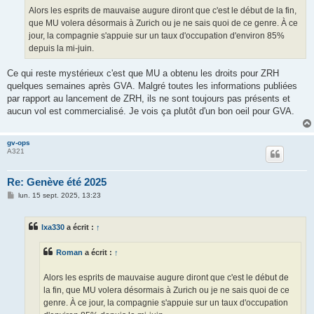
e
Alors les esprits de mauvaise augure diront que c'est le début de la fin,
que MU volera désormais à Zurich ou je ne sais quoi de ce genre. À ce
jour, la compagnie s'appuie sur un taux d'occupation d'environ 85%
depuis la mi-juin.
Ce qui reste mystérieux c'est que MU a obtenu les droits pour ZRH
quelques semaines après GVA. Malgré toutes les informations publiées
par rapport au lancement de ZRH, ils ne sont toujours pas présents et
aucun vol est commercialisé. Je vois ça plutôt d'un bon oeil pour GVA.
gv-ops
A321
Re: Genève été 2025
M
lun. 15 sept. 2025, 13:23
e
s
s
lxa330
a écrit :
↑
a
g
e
Roman
a écrit :
↑
Alors les esprits de mauvaise augure diront que c'est le début de
la fin, que MU volera désormais à Zurich ou je ne sais quoi de ce
genre. À ce jour, la compagnie s'appuie sur un taux d'occupation