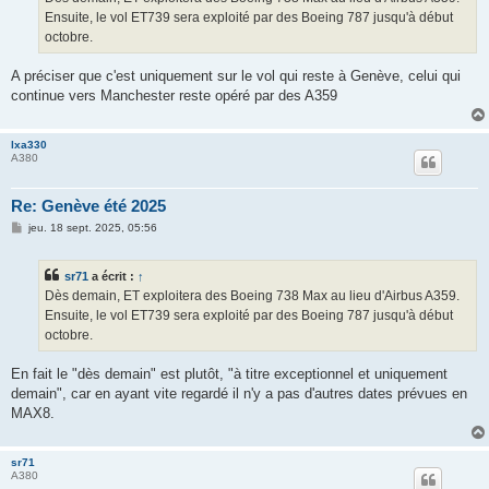
e
Ensuite, le vol ET739 sera exploité par des Boeing 787 jusqu'à début
octobre.
A préciser que c'est uniquement sur le vol qui reste à Genève, celui qui
continue vers Manchester reste opéré par des A359
lxa330
A380
Re: Genève été 2025
M
jeu. 18 sept. 2025, 05:56
e
s
s
sr71
a écrit :
↑
a
g
Dès demain, ET exploitera des Boeing 738 Max au lieu d'Airbus A359.
e
Ensuite, le vol ET739 sera exploité par des Boeing 787 jusqu'à début
octobre.
En fait le "dès demain" est plutôt, "à titre exceptionnel et uniquement
demain", car en ayant vite regardé il n'y a pas d'autres dates prévues en
MAX8.
sr71
A380