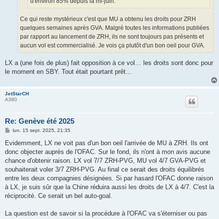
d'environ 85% depuis la mi-juin.
Ce qui reste mystérieux c'est que MU a obtenu les droits pour ZRH
quelques semaines après GVA. Malgré toutes les informations publiées
par rapport au lancement de ZRH, ils ne sont toujours pas présents et
aucun vol est commercialisé. Je vois ça plutôt d'un bon oeil pour GVA.
LX a (une fois de plus) fait opposition à ce vol… les droits sont donc pour
le moment en SBY. Tout était pourtant prêt…
JetStarCH
A380
Re: Genève été 2025
M
lun. 15 sept. 2025, 21:35
e
s
Evidemment, LX ne voit pas d'un bon oeil l'arrivée de MU à ZRH. Ils ont
s
donc objecter auprès de l'OFAC. Sur le fond, ils n'ont à mon avis aucune
a
g
chance d'obtenir raison. LX vol 7/7 ZRH-PVG, MU vol 4/7 GVA-PVG et
e
souhaiterait voler 3/7 ZRH-PVG. Au final ce serait des droits équilibrés
entre les deux compagnies désignées. Si par hasard l'OFAC donne raison
à LX, je suis sûr que la Chine réduira aussi les droits de LX à 4/7. C'est la
réciprocité. Ce serait un bel auto-goal.
La question est de savoir si la procédure à l'OFAC va s'éterniser ou pas