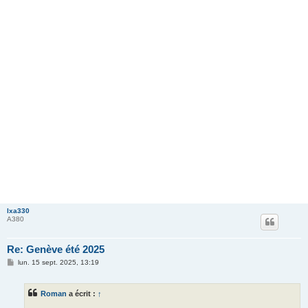
lxa330
A380
Re: Genève été 2025
M
lun. 15 sept. 2025, 13:19
e
s
s
Roman
a écrit :
↑
a
g