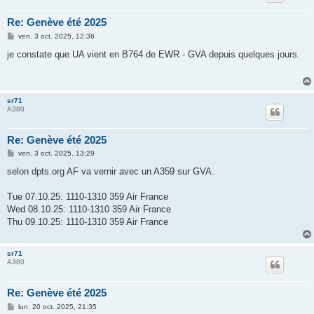
Re: Genève été 2025
M
ven. 3 oct. 2025, 12:36
e
s
je constate que UA vient en B764 de EWR - GVA depuis quelques jours.
s
a
g
e
sr71
A380
Re: Genève été 2025
M
ven. 3 oct. 2025, 13:29
e
s
selon dpts.org AF va vernir avec un A359 sur GVA.
s
a
g
Tue 07.10.25: 1110-1310 359 Air France
e
Wed 08.10.25: 1110-1310 359 Air France
Thu 09.10.25: 1110-1310 359 Air France
sr71
A380
Re: Genève été 2025
M
lun. 20 oct. 2025, 21:35