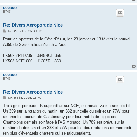
DOUDOU
B747
Re: Divers Aéroport de Nice
M
lun. 27 oct. 2025, 21:02
e
s
Pour les spotters de la Côte d’Azur, les 23 janvier et 13 février le nouvel
s
A350 de Swiss reliera Zurich à Nice.
a
g
e
LX562 ZRH0735 – 0845NCE 359
LX563 NCE1000 – 1120ZRH 359
DOUDOU
B747
Re: Divers Aéroport de Nice
M
lun. 8 déc. 2025, 16:49
e
s
Trois gros-porteurs TK aujourd'hui sur NCE, du jamais vu me semble-t-il !
s
Un 359 sur la rotation du matin, un 332 sur celle du soir et un 77W pour
a
g
amener les joueurs de Galatasaray pour leur match de Ligue des
e
Champions demain soir face à l'AS Monaco. Un 789 est prévu sur la
rotation de demain et un 333 et 77W pour les deux rotations de mercredi
(en plus d'éventuels charters qui se rajouteraient).