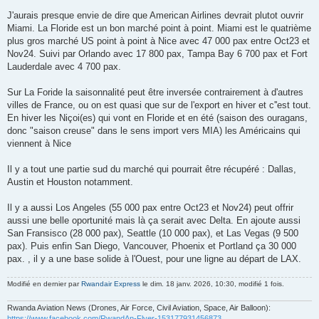
J'aurais presque envie de dire que American Airlines devrait plutot ouvrir
Miami. La Floride est un bon marché point à point. Miami est le quatrième
plus gros marché US point à point à Nice avec 47 000 pax entre Oct23 et
Nov24. Suivi par Orlando avec 17 800 pax, Tampa Bay 6 700 pax et Fort
Lauderdale avec 4 700 pax.
Sur La Foride la saisonnalité peut être inversée contrairement à d'autres
villes de France, ou on est quasi que sur de l'export en hiver et c''est tout.
En hiver les Niçoi(es) qui vont en Floride et en été (saison des ouragans,
donc "saison creuse" dans le sens import vers MIA) les Américains qui
viennent à Nice
Il y a tout une partie sud du marché qui pourrait être récupéré : Dallas,
Austin et Houston notamment.
Il y a aussi Los Angeles (55 000 pax entre Oct23 et Nov24) peut offrir
aussi une belle oportunité mais là ça serait avec Delta. En ajoute aussi
San Fransisco (28 000 pax), Seattle (10 000 pax), et Las Vegas (9 500
pax). Puis enfin San Diego, Vancouver, Phoenix et Portland ça 30 000
pax. , il y a une base solide à l'Ouest, pour une ligne au départ de LAX.
Modifié en dernier par
Rwandair Express
le dim. 18 janv. 2026, 10:30, modifié 1 fois.
Rwanda Aviation News (Drones, Air Force, Civil Aviation, Space, Air Balloon):
https://www.facebook.com/RwandAn-Flyer-153177931456873