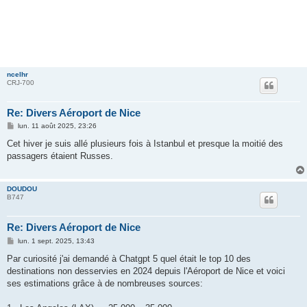
ncelhr
CRJ-700
Re: Divers Aéroport de Nice
M
lun. 11 août 2025, 23:26
e
s
Cet hiver je suis allé plusieurs fois à Istanbul et presque la moitié des
s
passagers étaient Russes.
a
g
e
DOUDOU
B747
Re: Divers Aéroport de Nice
M
lun. 1 sept. 2025, 13:43
e
s
Par curiosité j'ai demandé à Chatgpt 5 quel était le top 10 des
s
destinations non desservies en 2024 depuis l'Aéroport de Nice et voici
a
g
ses estimations grâce à de nombreuses sources:
e