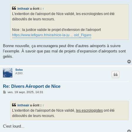
s
s
intheair
a écrit :
↑
a
g
L'extention de l'aéroport de Nice validé, les escrologistes ont été
e
déboutés de leurs recours.
Nice : la justice valide le projet d'extension de l'aéroport
https://www.lefigaro.fr/nice/nice-la-ju ... oid_Figaro
Bonne nouvelle, ça encouragera peut être d’autres aéroports à suivre
l’exemple. À savoir que pas mal de projets d’expansion d’aéroports sont
gelés.
Sebo
A380
Re: Divers Aéroport de Nice
M
ven. 19 sept. 2025, 14:31
e
s
s
intheair
a écrit :
↑
a
g
L'extention de l'aéroport de Nice validé,
les escrologistes
ont été
e
déboutés de leurs recours.
C'est lourd...