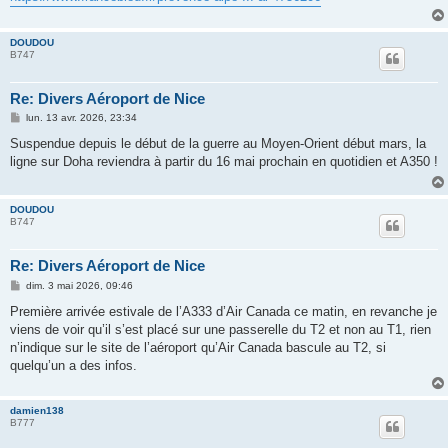
DOUDOU
B747
Re: Divers Aéroport de Nice
M
lun. 13 avr. 2026, 23:34
e
s
Suspendue depuis le début de la guerre au Moyen-Orient début mars, la
s
ligne sur Doha reviendra à partir du 16 mai prochain en quotidien et A350 !
a
g
e
DOUDOU
B747
Re: Divers Aéroport de Nice
M
dim. 3 mai 2026, 09:46
e
s
Première arrivée estivale de l’A333 d’Air Canada ce matin, en revanche je
s
viens de voir qu’il s’est placé sur une passerelle du T2 et non au T1, rien
a
g
n’indique sur le site de l’aéroport qu’Air Canada bascule au T2, si
e
quelqu’un a des infos.
damien138
B777