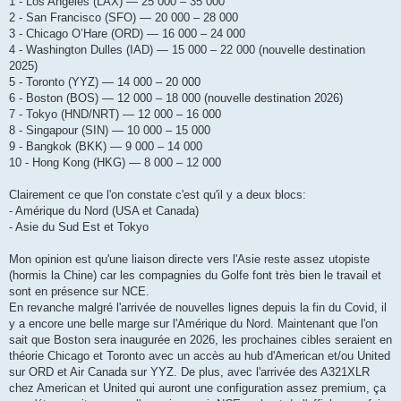
1 - Los Angeles (LAX) — 25 000 – 35 000
2 - San Francisco (SFO) — 20 000 – 28 000
3 - Chicago O’Hare (ORD) — 16 000 – 24 000
4 - Washington Dulles (IAD) — 15 000 – 22 000 (nouvelle destination
2025)
5 - Toronto (YYZ) — 14 000 – 20 000
6 - Boston (BOS) — 12 000 – 18 000 (nouvelle destination 2026)
7 - Tokyo (HND/NRT) — 12 000 – 16 000
8 - Singapour (SIN) — 10 000 – 15 000
9 - Bangkok (BKK) — 9 000 – 14 000
10 - Hong Kong (HKG) — 8 000 – 12 000
Clairement ce que l'on constate c'est qu'il y a deux blocs:
- Amérique du Nord (USA et Canada)
- Asie du Sud Est et Tokyo
Mon opinion est qu'une liaison directe vers l'Asie reste assez utopiste
(hormis la Chine) car les compagnies du Golfe font très bien le travail et
sont en présence sur NCE.
En revanche malgré l'arrivée de nouvelles lignes depuis la fin du Covid, il
y a encore une belle marge sur l'Amérique du Nord. Maintenant que l'on
sait que Boston sera inaugurée en 2026, les prochaines cibles seraient en
théorie Chicago et Toronto avec un accès au hub d'American et/ou United
sur ORD et Air Canada sur YYZ. De plus, avec l'arrivée des A321XLR
chez American et United qui auront une configuration assez premium, ça