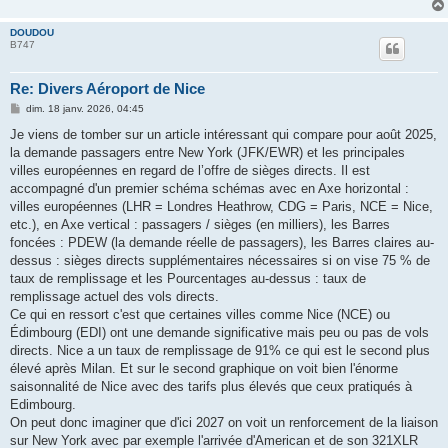
DOUDOU
B747
Re: Divers Aéroport de Nice
M
dim. 18 janv. 2026, 04:45
e
s
Je viens de tomber sur un article intéressant qui compare pour août 2025,
s
la demande passagers entre New York (JFK/EWR) et les principales
a
g
villes européennes en regard de l’offre de sièges directs. Il est
e
accompagné d'un premier schéma schémas avec en Axe horizontal :
villes européennes (LHR = Londres Heathrow, CDG = Paris, NCE = Nice,
etc.), en Axe vertical : passagers / sièges (en milliers), les Barres
foncées : PDEW (la demande réelle de passagers), les Barres claires au-
dessus : sièges directs supplémentaires nécessaires si on vise 75 % de
taux de remplissage et les Pourcentages au-dessus : taux de
remplissage actuel des vols directs.
Ce qui en ressort c'est que certaines villes comme Nice (NCE) ou
Édimbourg (EDI) ont une demande significative mais peu ou pas de vols
directs. Nice a un taux de remplissage de 91% ce qui est le second plus
élevé après Milan. Et sur le second graphique on voit bien l'énorme
saisonnalité de Nice avec des tarifs plus élevés que ceux pratiqués à
Edimbourg.
On peut donc imaginer que d'ici 2027 on voit un renforcement de la liaison
sur New York avec par exemple l'arrivée d'American et de son 321XLR