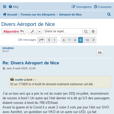
FAQ
S’enregistrer
Connexion
R
Accueil
Forums sur les Aéroports
Aéroport de Nice
e
Divers Aéroport de Nice
c
Rechercher
Recherche 
Répondre
h
e
Page
9
sur
10
1
6
7
8
9
10
Précédente
Suivante
185 messages
…
r
DOUDOU
c
B747
h
Re: Divers Aéroport de Nice
e
M
sam. 9 août 2025, 11:00
r
e
s
s
ncelhr
a écrit :
↑
a
g
Et un 773ER le 4 Août! Ils doivent vraiment cartonner cet été.
e
J’ai un bon ami qui a pris le vol du matin (en 333) mi-juillet, énormément
de russes à bord ! Un autre qui l’été dernier m’a dit qu’1/3 des passagers
étaient russes à bord du 789 d’Ethiad.
Avant la guerre et le Covid il y avait 2 voire 3 vols par jour l’été sur SVO
avec Aeroflot, un quotidien sur VKO et un autre sur LED, ça fait