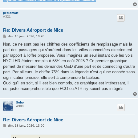
pediamart
A321
Re: Divers Aéroport de Nice
M
dim. 18 janv. 2026, 10:28
e
s
Non, ce ne sont pas les chiffres des coefficients de remplissage mais la
s
part des passagers qui s'arrêtent dans les villes connectées directement
a
g
par rapport à l'offre proposée. Vous imaginez un seul instant que les vols
e
NYC-LHR étaient remplis à 58% en août 2025 ? Ce premier graphique
permet de mesurer les demandes O&D d'une part et de connecting d'autre
part. Par ailleurs, le chiffre 75% dans la légende n'est qu'une donnée sans
signification précise, elle sert à comprendre le tableau.
Quoi qu'il en soit, si il est bien compris, ce graphique est intéressant, il
est juste incompréhensible que FCO ou ATH n'y soient pas intégrés.
Sebo
A380
Re: Divers Aéroport de Nice
M
dim. 18 janv. 2026, 13:50
e
s
s