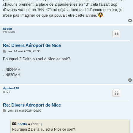
chacuns prennent la place de 2 passerelles en "B" celà faisait trop
d'avions via bus en 16B. C'était déjà la foire au T1 l'année dernière, je
n'ôse pas imaginer ce que ça pouvait être cette année.
ncelhr
CRJ-700
Re: Divers Aéroport de Nice
M
jeu. 14 mai 2026, 23:33
e
s
Pourquoi 2 Delta au sol à Nice ce soir?
s
a
g
- N828MH
e
- N830MH
damien138
B777
Re: Divers Aéroport de Nice
M
ven. 15 mai 2026, 00:09
e
s
s
ncelhr
a écrit :
↑
a
g
Pourquoi 2 Delta au sol à Nice ce soir?
e