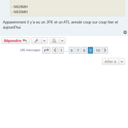
- N828MH
- N830MH
Apparemment il y’a eu un JFK et un ATL annulé coup sur coup hier et
aujourd’hui.
Répondre
Page
9
sur
10
1
6
7
8
9
10
Précédente
Suivante
185 messages
…
Aller à