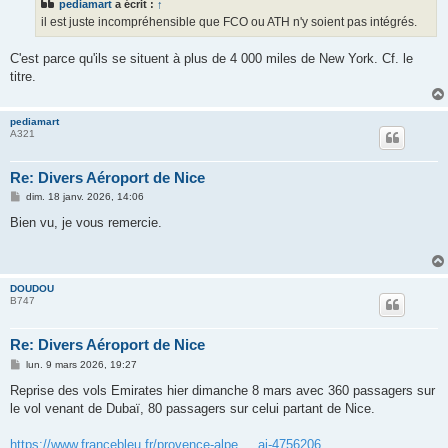
pediamart
a écrit :
↑
a
g
il est juste incompréhensible que FCO ou ATH n'y soient pas intégrés.
e
C'est parce qu'ils se situent à plus de 4 000 miles de New York. Cf. le
titre.
pediamart
A321
Re: Divers Aéroport de Nice
M
dim. 18 janv. 2026, 14:06
e
s
Bien vu, je vous remercie.
s
a
g
e
DOUDOU
B747
Re: Divers Aéroport de Nice
M
lun. 9 mars 2026, 19:27
e
s
Reprise des vols Emirates hier dimanche 8 mars avec 360 passagers sur
s
le vol venant de Dubaï, 80 passagers sur celui partant de Nice.
a
g
e
https://www.francebleu.fr/provence-alpe ... ai-4756206