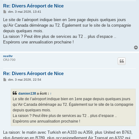
Re: Divers Aéroport de Nice
M
dim. 3 mai 2026, 13:41
e
s
Le site de l’aéroport indique bien en 1ere page depuis quelques jours
s
qu’Air Canada déménage au T2. Également sur le site de la compagnie
a
g
depuis quelques mois.
e
La raison ? Peut être plus de services au T2 .. plus d’espace ..
Espérons une annualisation prochaine !
ncelhr
CRJ-700
Re: Divers Aéroport de Nice
M
dim. 3 mai 2026, 22:54
e
s
s
damien138
a écrit :
↑
a
g
Le site de l’aéroport indique bien en 1ere page depuis quelques jours
e
qu’Air Canada déménage au T2. Également sur le site de la compagnie
depuis quelques mois.
La raison ? Peut être plus de services au T2 .. plus d’espace ..
Espérons une annualisation prochaine !
La raison: le matin avec Turkish en A333 ou A359, plus United en B763,
plus American en B789, plus occasionellement Air Transat en A332 qui