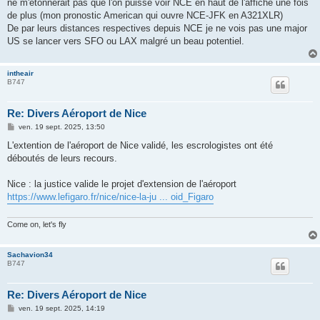
ne m'étonnerait pas que l'on puisse voir NCE en haut de l'affiche une fois
de plus (mon pronostic American qui ouvre NCE-JFK en A321XLR)
De par leurs distances respectives depuis NCE je ne vois pas une major
US se lancer vers SFO ou LAX malgré un beau potentiel.
intheair
B747
Re: Divers Aéroport de Nice
M
ven. 19 sept. 2025, 13:50
e
s
L'extention de l'aéroport de Nice validé, les escrologistes ont été
s
déboutés de leurs recours.
a
g
e
Nice : la justice valide le projet d'extension de l'aéroport
https://www.lefigaro.fr/nice/nice-la-ju ... oid_Figaro
Come on, let's fly
Sachavion34
B747
Re: Divers Aéroport de Nice
M
ven. 19 sept. 2025, 14:19
e