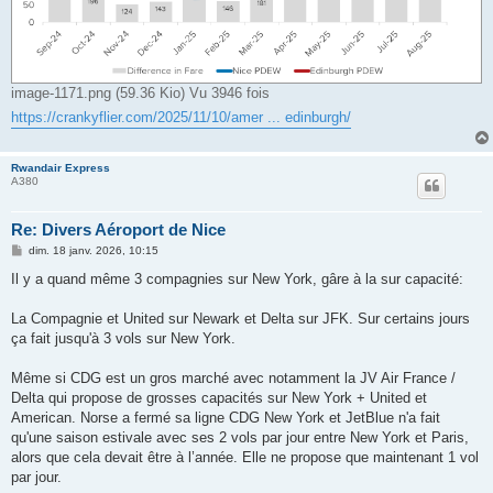
image-1171.png (59.36 Kio) Vu 3946 fois
https://crankyflier.com/2025/11/10/amer ... edinburgh/
Rwandair Express
A380
Re: Divers Aéroport de Nice
M
dim. 18 janv. 2026, 10:15
e
s
Il y a quand même 3 compagnies sur New York, gâre à la sur capacité:
s
a
g
La Compagnie et United sur Newark et Delta sur JFK. Sur certains jours
e
ça fait jusqu'à 3 vols sur New York.
Même si CDG est un gros marché avec notamment la JV Air France /
Delta qui propose de grosses capacités sur New York + United et
American. Norse a fermé sa ligne CDG New York et JetBlue n'a fait
qu'une saison estivale avec ses 2 vols par jour entre New York et Paris,
alors que cela devait être à l’année. Elle ne propose que maintenant 1 vol
par jour.