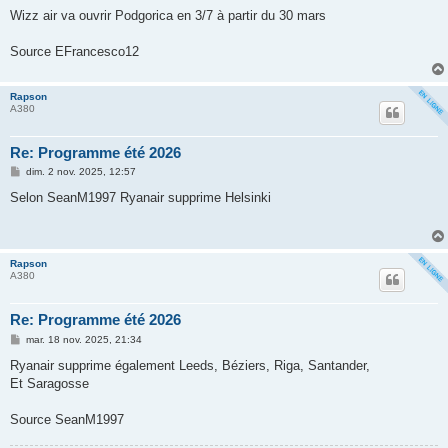
e
s
Wizz air va ouvrir Podgorica en 3/7 à partir du 30 mars
s
a
g
Source EFrancesco12
e
Rapson
A380
Re: Programme été 2026
M
dim. 2 nov. 2025, 12:57
e
s
Selon SeanM1997 Ryanair supprime Helsinki
s
a
g
e
Rapson
A380
Re: Programme été 2026
M
mar. 18 nov. 2025, 21:34
e
s
Ryanair supprime également Leeds, Béziers, Riga, Santander,
s
Et Saragosse
a
g
e
Source SeanM1997