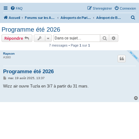
FAQ
S’enregistrer
Connexion
R
Accueil
Forums sur les Aéroports
Aéroports de Paris (CDG, ORY, BVA)
Aéroport de Beauvais (BVA)
e
Programme été 2026
c
Rechercher
Recherche 
Répondre
h
7 messages • Page
1
sur
1
e
Rapson
r
A380
c
h
Programme été 2026
e
M
mar. 19 août 2025, 13:37
e
r
s
Wizz air ouvre Tuzla en 3/7 à partir du 31 mars.
s
a
g
e