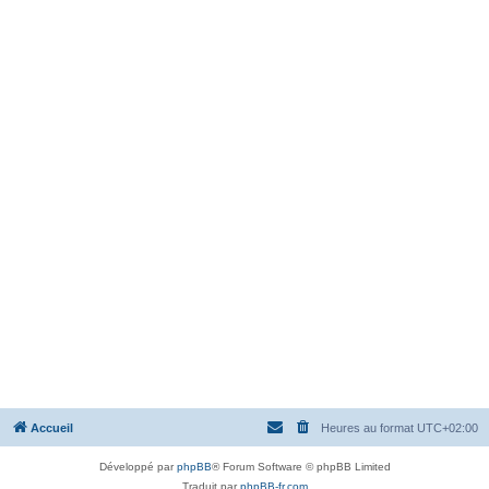
Accueil
Heures au format
UTC+02:00
Développé par
phpBB
® Forum Software © phpBB Limited
Traduit par
phpBB-fr.com