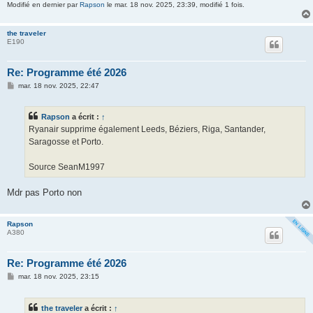
Modifié en dernier par
Rapson
le mar. 18 nov. 2025, 23:39, modifié 1 fois.
the traveler
E190
Re: Programme été 2026
M
mar. 18 nov. 2025, 22:47
e
s
s
Rapson
a écrit :
↑
a
g
Ryanair supprime également Leeds, Béziers, Riga, Santander,
e
Saragosse et Porto.
Source SeanM1997
Mdr pas Porto non
Rapson
A380
Re: Programme été 2026
M
mar. 18 nov. 2025, 23:15
e
s
s
the traveler
a écrit :
↑
a