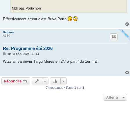
g
e
Mdr pas Porto non
Effectivement erreur c’est Brive-Porto
Rapson
A380
Re: Programme été 2026
M
lun. 8 déc. 2025, 17:14
e
s
Wizz air va ouvrir Targu Mureș en 2/7 à partir du 1er mai.
s
a
g
e
Répondre
7 messages • Page
1
sur
1
Aller à