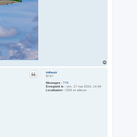
H
a
u
intheair
t
B747
Messages :
776
Enregistré le :
ven. 17 mai 2024, 14:49
Localisation :
CDG et ailleurs