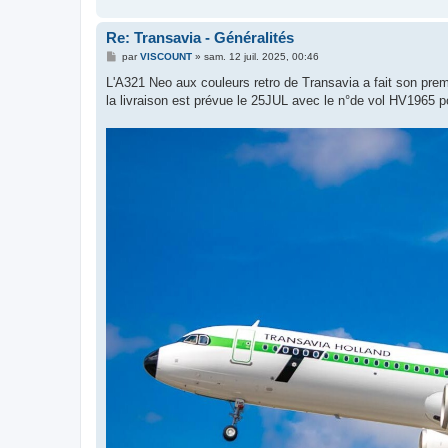
e
Re: Transavia - Généralités
M
par
VISCOUNT
»
sam. 12 juil. 2025, 00:46
e
s
L'A321 Neo aux couleurs retro de Transavia a fait son prem
s
la livraison est prévue le 25JUL avec le n°de vol HV1965 p
a
g
e