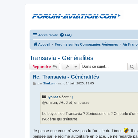
Accès rapide
FAQ
Accueil
Forums sur les Compagnies Aériennes
Air Fran
Transavia - Généralités
R
Répondre
Re: Transavia - Généralités
M
par
SimLun
»
sam. 14 juin 2025, 13:05
e
s
s
lyonaf
a écrit :
↑
a
g
@simlun, JR56 et j'en passe
e
Le boycott de Transavia ? Sérieusement ? On parle d’un vol
l’Algérie qui s’étouffe.
Je pense que vous n'avez pas lu l'article du Times
. Il 
pensée par le régime autoritaire en place. Je ne regarde pas