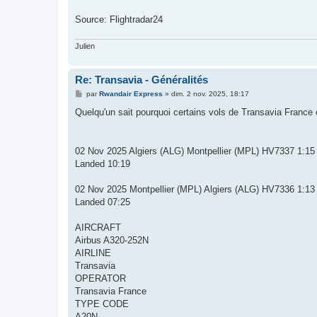
g
e
Source: Flightradar24
Julien
Re: Transavia - Généralités
M
par
Rwandair Express
»
dim. 2 nov. 2025, 18:17
e
s
Quelqu'un sait pourquoi certains vols de Transavia France
s
a
g
e
02 Nov 2025 Algiers (ALG) Montpellier (MPL) HV7337 1:15
Landed 10:19
02 Nov 2025 Montpellier (MPL) Algiers (ALG) HV7336 1:13
Landed 07:25
AIRCRAFT
Airbus A320-252N
AIRLINE
Transavia
OPERATOR
Transavia France
TYPE CODE
A20N