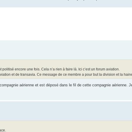
itisé encore une fois. Cela n’a rien à faire là. Ici c’est un forum aviation.
aviation et de transavia. Ce message de ce membre a pour but la division et la hain
ne compagnie aérienne et est déposé dans le fil de cette compagnie aérienne. J
ace.