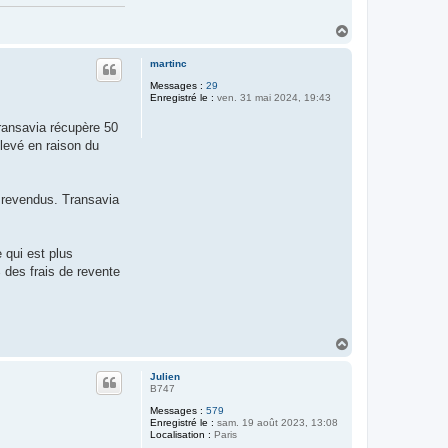
H
a
u
martinc
t
Messages :
29
Enregistré le :
ven. 31 mai 2024, 19:43
Transavia récupère 50
élevé en raison du
 revendus. Transavia
 qui est plus
 des frais de revente
H
a
u
Julien
t
B747
Messages :
579
Enregistré le :
sam. 19 août 2023, 13:08
Localisation :
Paris