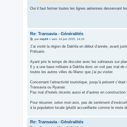
e
Oui il faut fermer toutes les lignes aériennes desservant l
Re: Transavia - Généralités
M
par
mtp34
»
sam. 14 juin 2025, 14:10
e
s
J’ai visité la région de Dakhla en début d’année, avant juste
s
Polisario.
a
g
e
Ayant pris le temps de discuter avec les sahraouis sur pl
Il y a une base militaire à Dakhla donc on voit pas mal de m
toutes les autres villes du Maroc que j’ai pu visiter.
Concernant l’attractivité touristique, jusqu’à présent c’étai
Transavia ou Ryanair.
Pas mal d’hotels récents aussi et d’autres en construction
Pour résumer, selon mon avis, pas de sentiment d’insécurité
à la population locale (plutôt accueillante comme le reste 
Re: Transavia - Généralités