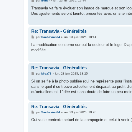
M
par
Bensr
»
lun. 23 juin 2025, 16:44
e
s
Transavia va faire évoluer son image de marque et son log
s
Des ajustements seront bientôt présentés avec un site inte
a
g
e
Re: Transavia - Généralités
M
par
Sachavion34
»
lun. 23 juin 2025, 18:14
e
s
La modification concerne surtout la couleur et le logo. D’a
s
modifiée.
a
g
e
Re: Transavia - Généralités
M
par
Mica76
»
lun. 23 juin 2025, 18:25
e
s
Si on se fie à la photo publiée (qui ne représente pour l'in
s
dans le quel il se trouve actuellement disparait au profit d'
a
g
qu'actuellement. L'idée est sans doute de faire un peu moi
e
Re: Transavia - Généralités
M
par
Sachavion34
»
lun. 23 juin 2025, 19:28
e
s
Oui vu le contexte actuel de la compagnie et celui à venir
s
a
g