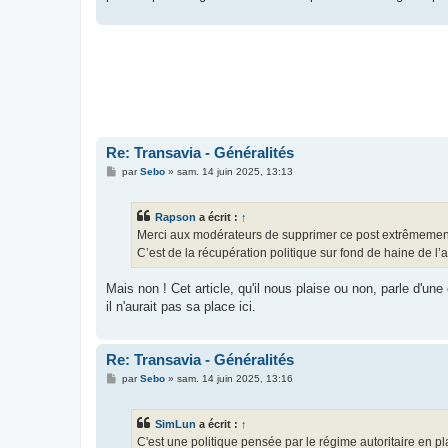
Re: Transavia - Généralités
M
par
Sebo
»
sam. 14 juin 2025, 13:13
e
s
s
Rapson
a écrit :
↑
a
g
Merci aux modérateurs de supprimer ce post extrêmement pol
e
C’est de la récupération politique sur fond de haine de l’
Mais non ! Cet article, qu'il nous plaise ou non, parle d'u
il n'aurait pas sa place ici.
Re: Transavia - Généralités
M
par
Sebo
»
sam. 14 juin 2025, 13:16
e
s
s
SimLun
a écrit :
↑
a
g
C'est une politique pensée par le régime autoritaire en pl