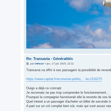
Re: Transavia - Généralités
M
par
intheair
»
jeu. 17 juil. 2025, 22:11
e
s
Transavia va offrir à ses passagers la possibilité de revendr
s
a
g
https://www.capital.fr/economie-politiq ... he-1516275
e
Ouigo a déjà ce concept.
Je reconnais ne pas trop comprendre le fonctionnement...
Pourquoi la compagnie favoriserait elle la revente de ses b
Quel interet a un passager d'acheter un billet de seconde 
A part sur un vol complet bien sûr, mais qui sont assez rar