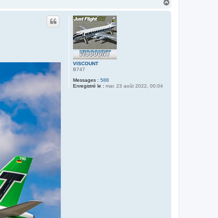
H
a
u
t
VISCOUNT
B747
Messages :
588
Enregistré le :
mar. 23 août 2022, 00:04