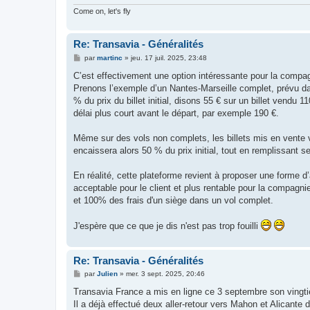
Come on, let's fly
Re: Transavia - Généralités
M
par
martinc
»
jeu. 17 juil. 2025, 23:48
e
s
C’est effectivement une option intéressante pour la compa
s
Prenons l’exemple d’un Nantes-Marseille complet, prévu dan
a
g
% du prix du billet initial, disons 55 € sur un billet vendu 
e
délai plus court avant le départ, par exemple 190 €.
Même sur des vols non complets, les billets mis en vente 
encaissera alors 50 % du prix initial, tout en remplissant s
En réalité, cette plateforme revient à proposer une forme d
acceptable pour le client et plus rentable pour la compagni
et 100% des frais d'un siège dans un vol complet.
J'espère que ce que je dis n'est pas trop fouilli
Re: Transavia - Généralités
M
par
Julien
»
mer. 3 sept. 2025, 20:46
e
s
Transavia France a mis en ligne ce 3 septembre son vin
s
Il a déjà effectué deux aller-retour vers Mahon et Alicante 
a