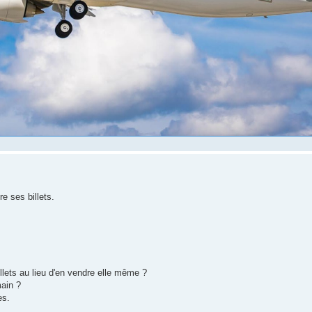
e ses billets.
illets au lieu d'en vendre elle même ?
main ?
es.