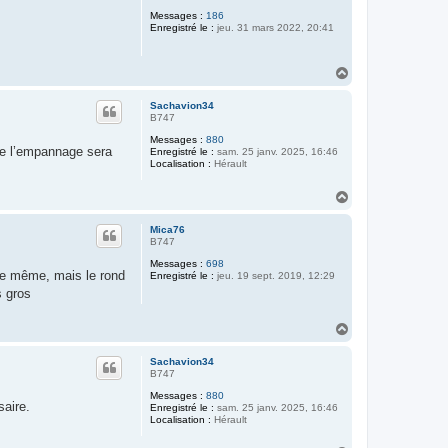
Messages :
186
Enregistré le :
jeu. 31 mars 2022, 20:41
H
a
u
Sachavion34
t
B747
Messages :
880
 de l’empannage sera
Enregistré le :
sam. 25 janv. 2025, 16:46
Localisation :
Hérault
H
a
u
Mica76
t
B747
Messages :
698
 le même, mais le rond
Enregistré le :
jeu. 19 sept. 2019, 12:29
s gros
H
a
u
Sachavion34
t
B747
Messages :
880
saire.
Enregistré le :
sam. 25 janv. 2025, 16:46
Localisation :
Hérault