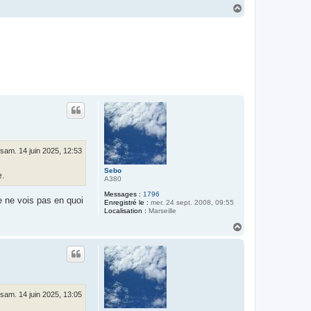
H
a
u
t
sam. 14 juin 2025, 12:53
Sebo
e.
A380
Messages :
1796
e ne vois pas en quoi
Enregistré le :
mer. 24 sept. 2008, 09:55
Localisation :
Marseille
H
a
u
t
sam. 14 juin 2025, 13:05