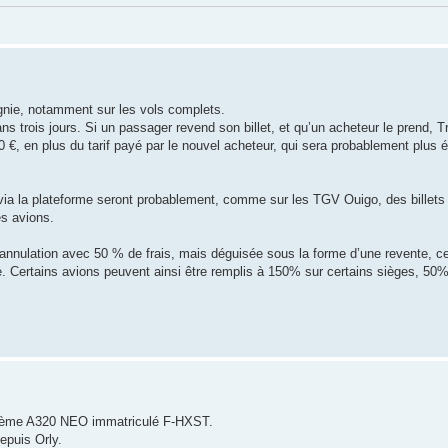
gnie, notamment sur les vols complets.
s trois jours. Si un passager revend son billet, et qu’un acheteur le prend, 
110 €, en plus du tarif payé par le nouvel acheteur, qui sera probablement plus 
via la plateforme seront probablement, comme sur les TGV Ouigo, des billets
es avions.
’annulation avec 50 % de frais, mais déguisée sous la forme d’une revente, ce
e. Certains avions peuvent ainsi être remplis à 150% sur certains sièges, 50%
gtième A320 NEO immatriculé F-HXST.
depuis Orly.