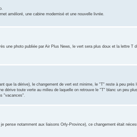
o.
rnet amélioré, une cabine modernisé et une nouvelle livrée.
près une photo publiée par Air Plus News, le vert sera plus doux et la lettre T
stant que la dérive), le changement de vert est minime, le "T" reste à peu près
une dérive toute verte au milieu de laquelle on retrouve le "T" blanc un peu plu
ns "vacances".
 ( je pense notamment aux liaisons Orly-Province), ce changement était néces