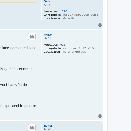
Sebo
A380
Messages :
1796
Enregistré le :
mer. 24 sept. 2008, 09:55
Localisation :
Marseille
H
a
u
mtp34
t
B747
Messages :
611
 faire penser le Front
Enregistré le :
dim. 5 févr. 2012, 23:58
Localisation :
Morbihan/Hérault
 mais ça c’est comme
vant l’arrivée de
nt qui semble profiter
H
a
u
Bensr
t
A320