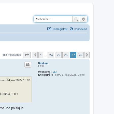
Rechercher
Recherche avancé
S’enregistrer
Connexion
Page
27
sur
28
1
24
25
26
27
28
Précédente
Suivante
553 messages
…
SimLun
E190
Messages :
113
Enregistré le :
sam. 17 mai 2025, 08:48
sam. 14 juin 2025, 13:02
 Dakhla, c’est
est une politique