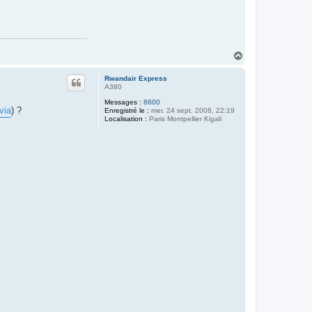
H
a
u
Rwandair Express
t
A380
Messages :
8600
via
) ?
Enregistré le :
mer. 24 sept. 2008, 22:19
Localisation :
Paris Montpellier Kigali