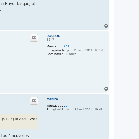
t au Pays Basque, et
.
H
a
u
DOUDOU
t
B747
Messages :
668
Enregistré le :
jeu. 11 janv. 2018, 10:54
Localisation :
Biarritz
H
a
u
martinc
t
Messages :
29
Enregistré le :
ven. 31 mai 2024, 19:43
jeu. 27 juin 2024, 12:09
. Les 4 nouvelles