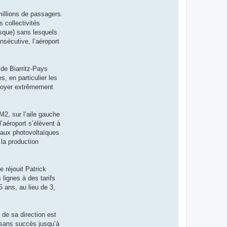
millions de passagers.
 collectivités
sque) sans lesquels
nsécutive, l’aéroport
 de Biarritz-Pays
, en particulier les
 loyer extrêmement
M2, sur l’aile gauche
’aéroport s’élèvent à
eaux photovoltaïques
 la production
 réjouit Patrick
lignes à des tarifs
5 ans, au lieu de 3,
 de sa direction est
, sans succès jusqu’à