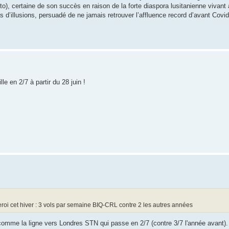
rto), certaine de son succès en raison de la forte diaspora lusitanienne vivan
d’illusions, persuadé de ne jamais retrouver l’affluence record d’avant Covid
lle en 2/7 à partir du 28 juin !
oi cet hiver : 3 vols par semaine BIQ-CRL contre 2 les autres années
t comme la ligne vers Londres STN qui passe en 2/7 (contre 3/7 l'année avant)