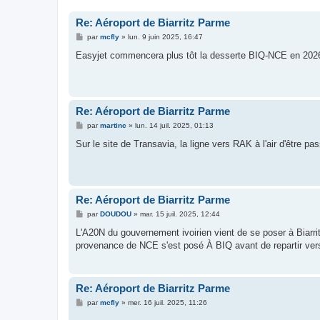
Re: Aéroport de Biarritz Parme
M
par
mcfly
»
lun. 9 juin 2025, 16:47
e
s
Easyjet commencera plus tôt la desserte BIQ-NCE en 2026 
s
a
g
e
Re: Aéroport de Biarritz Parme
M
par
martinc
»
lun. 14 juil. 2025, 01:13
e
s
Sur le site de Transavia, la ligne vers RAK à l'air d'être pa
s
a
g
e
Re: Aéroport de Biarritz Parme
M
par
DOUDOU
»
mar. 15 juil. 2025, 12:44
e
s
L'A20N du gouvernement ivoirien vient de se poser à Biarri
s
provenance de NCE s'est posé À BIQ avant de repartir ve
a
g
e
Re: Aéroport de Biarritz Parme
M
par
mcfly
»
mer. 16 juil. 2025, 11:26
e
s