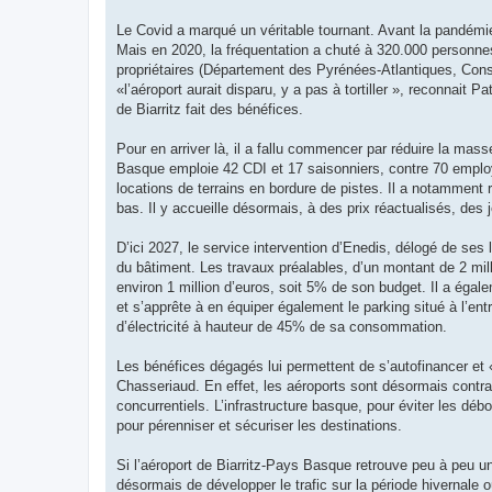
Le Covid a marqué un véritable tournant. Avant la pandémie
Mais en 2020, la fréquentation a chuté à 320.000 personnes
propriétaires (Département des Pyrénées-Atlantiques, Con
«l’aéroport aurait disparu, y a pas à tortiller », reconnait
de Biarritz fait des bénéfices.
Pour en arriver là, il a fallu commencer par réduire la mass
Basque emploie 42 CDI et 17 saisonniers, contre 70 employ
locations de terrains en bordure de pistes. Il a notamme
bas. Il y accueille désormais, à des prix réactualisés, des
D’ici 2027, le service intervention d’Enedis, délogé de ses 
du bâtiment. Les travaux préalables, d’un montant de 2 milli
environ 1 million d’euros, soit 5% de son budget. Il a éga
et s’apprête à en équiper également le parking situé à l’entr
d’électricité à hauteur de 45% de sa consommation.
Les bénéfices dégagés lui permettent de s’autofinancer et «
Chasseriaud. En effet, les aéroports sont désormais contra
concurrentiels. L’infrastructure basque, pour éviter les déb
pour pérenniser et sécuriser les destinations.
Si l’aéroport de Biarritz-Pays Basque retrouve peu à peu un
désormais de développer le trafic sur la période hivernale