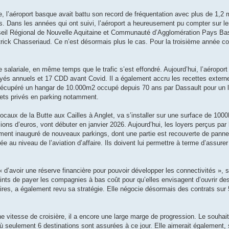
, l’aéroport basque avait battu son record de fréquentation avec plus de 1,2 
. Dans les années qui ont suivi, l’aéroport a heureusement pu compter sur les
seil Régional de Nouvelle Aquitaine et Communauté d’Agglomération Pays Ba
 Patrick Chasseriaud. Ce n’est désormais plus le cas. Pour la troisième année co
e salariale, en même temps que le trafic s’est effondré. Aujourd’hui, l’aéroport
és annuels et 17 CDD avant Covid. Il a également accru les recettes externes
nt récupéré un hangar de 10.000m2 occupé depuis 70 ans par Dassault pour un
 jets privés en parking notamment.
locaux de la Butte aux Cailles à Anglet, va s’installer sur une surface de 1000
ons d’euros, vont débuter en janvier 2026. Aujourd’hui, les loyers perçus par l
lement inauguré de nouveaux parkings, dont une partie est recouverte de pann
ée au niveau de l’aviation d’affaire. Ils doivent lui permettre à terme d’assurer
 d’avoir une réserve financière pour pouvoir développer les connectivités », se
ints de payer les compagnies à bas coût pour qu’elles envisagent d’ouvrir des 
oires, a également revu sa stratégie. Elle négocie désormais des contrats sur 
e vitesse de croisière, il a encore une large marge de progression. Le souhait
 où seulement 6 destinations sont assurées à ce jour. Elle aimerait également