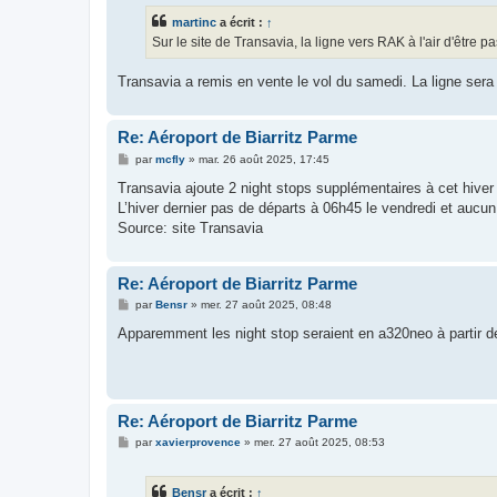
s
martinc
a écrit :
↑
a
g
Sur le site de Transavia, la ligne vers RAK à l'air d'être 
e
Transavia a remis en vente le vol du samedi. La ligne ser
Re: Aéroport de Biarritz Parme
M
par
mcfly
»
mar. 26 août 2025, 17:45
e
s
Transavia ajoute 2 night stops supplémentaires à cet hiver
s
L’hiver dernier pas de départs à 06h45 le vendredi et aucu
a
g
Source: site Transavia
e
Re: Aéroport de Biarritz Parme
M
par
Bensr
»
mer. 27 août 2025, 08:48
e
s
Apparemment les night stop seraient en a320neo à partir de
s
a
g
e
Re: Aéroport de Biarritz Parme
M
par
xavierprovence
»
mer. 27 août 2025, 08:53
e
s
s
Bensr
a écrit :
↑
a