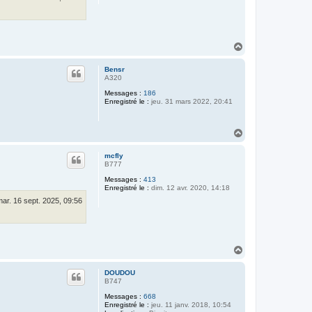
H
a
u
Bensr
t
A320
Messages :
186
Enregistré le :
jeu. 31 mars 2022, 20:41
H
a
u
mcfly
t
B777
Messages :
413
Enregistré le :
dim. 12 avr. 2020, 14:18
ar. 16 sept. 2025, 09:56
H
a
u
DOUDOU
t
B747
Messages :
668
Enregistré le :
jeu. 11 janv. 2018, 10:54