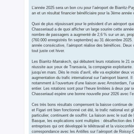
a
g
L’année 2025 sera un bon cru pour l’aéroport de Biarritz-Pa
e
an et un résultat financier bénéficiaire pour la 3ème ann
Quoi de plus réjouissant pour le président d’un aéroport que
Chasseriaud a de quoi afficher un large sourire cette année.
nombre de passagers a augmenté de 2,6 % sur un an, propul
(760.000 enregistrés fin septembre) au 31 décembre 2025. L
année consécutive, l’aéroport réalise des bénéfices. Deux
tout juste cet hiver.
Les Biarritz-Marrakech, qui débutent leurs rotations le 21
réussite aux yeux de Transavia, la compagnie exploitante. C
jusqu’en mars. Dès le mois d’avril, elle va exploiter deux 
augmentation du trafic international sur l’aéroport biarrot
notamment à l’ouverture d’une liaison avec Amsterdam, l’u
entier. Les rotations sont pour l’heure limitées à deux par s
Chasseriaud espère une bonne nouvelle pour 2026 avec l’e
Ces très bons résultats compensent la baisse continue de p
et Figari ont bien fonctionné cet été, le trafic national e
particulier, continuent de souffrir. La liaison avec le sud 
Basque, les explications sont multiples : désaffection des
entreprises qui ont développé le télétravail et la visiocon
correspondance avec les Antilles sur l’aéroport de Roissy