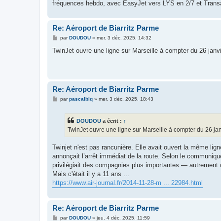
fréquences hebdo, avec EasyJet vers LYS en 2/7 et Trans
Re: Aéroport de Biarritz Parme
M
par
DOUDOU
»
mer. 3 déc. 2025, 14:32
e
s
TwinJet ouvre une ligne sur Marseille à compter du 26 janvi
s
a
g
e
Re: Aéroport de Biarritz Parme
M
par
pascalblq
»
mer. 3 déc. 2025, 18:43
e
s
s
DOUDOU
a écrit :
↑
a
g
TwinJet ouvre une ligne sur Marseille à compter du 26 jan
e
Twinjet n'est pas rancunière. Elle avait ouvert la même l
annonçait l’arrêt immédiat de la route. Selon le communiqué
privilégiait des compagnies plus importantes — autrement d
Mais c'était il y a 11 ans ...
https://www.air-journal.fr/2014-11-28-m ... 22984.html
Re: Aéroport de Biarritz Parme
M
par
DOUDOU
»
jeu. 4 déc. 2025, 11:59