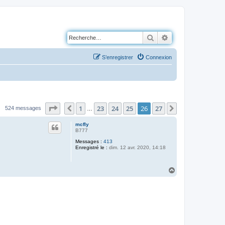
Rechercher
Recherche avancé
S’enregistrer
Connexion
Page
26
sur
27
1
23
24
25
26
27
Précédente
Suivante
524 messages
…
mcfly
B777
Messages :
413
Enregistré le :
dim. 12 avr. 2020, 14:18
H
a
u
t