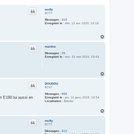
mcfly
B777
Messages :
413
Enregistré le :
dim. 12 avr. 2020, 14:18
H
a
u
martinc
t
Messages :
29
Enregistré le :
ven. 31 mai 2024, 19:43
H
a
u
DOUDOU
t
B747
Messages :
668
n E190 lui aussi en
Enregistré le :
jeu. 11 janv. 2018, 10:54
Localisation :
Biarritz
H
a
u
mcfly
t
B777
Messages :
413