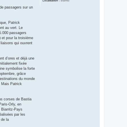
Localisation :
Biarritz
e de passagers sur un
sque, Patrick
ont au vert. Le
35.000 passagers
et pour la troisième
liaisons qui ouvrent
nt d’ores et déjà une
nitialement fixée
ine symbolise la forte
septembre, grâce
destinations du monde
. Mais Patrick
ns corses de Bastia
Paris-Orly, en
 Biarritz-Pays
éalisées par les
 de la