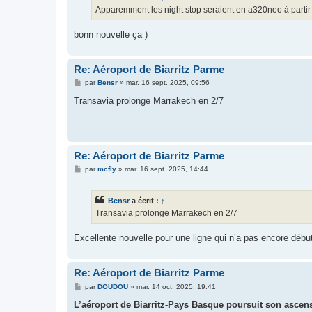
g
Apparemment les night stop seraient en a320neo à partir 
e
bonn nouvelle ça )
Re: Aéroport de Biarritz Parme
M
par
Bensr
»
mar. 16 sept. 2025, 09:56
e
s
Transavia prolonge Marrakech en 2/7
s
a
g
e
Re: Aéroport de Biarritz Parme
M
par
mcfly
»
mar. 16 sept. 2025, 14:44
e
s
s
Bensr
a écrit :
↑
a
g
Transavia prolonge Marrakech en 2/7
e
Excellente nouvelle pour une ligne qui n’a pas encore débu
Re: Aéroport de Biarritz Parme
M
par
DOUDOU
»
mar. 14 oct. 2025, 19:41
e
s
L’aéroport de Biarritz-Pays Basque poursuit son asce
s