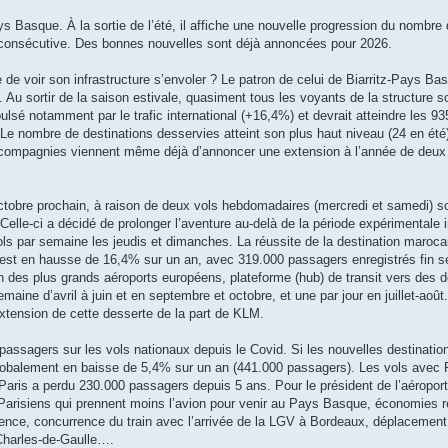
ys Basque. À la sortie de l’été, il affiche une nouvelle progression du nombr
ée consécutive. Des bonnes nouvelles sont déjà annoncées pour 2026.
 de voir son infrastructure s’envoler ? Le patron de celui de Biarritz-Pays Ba
 Au sortir de la saison estivale, quasiment tous les voyants de la structure s
sé notamment par le trafic international (+16,4%) et devrait atteindre les 9
e nombre de destinations desservies atteint son plus haut niveau (24 en été) 
 compagnies viennent même déjà d’annoncer une extension à l’année de deux 
 octobre prochain, à raison de deux vols hebdomadaires (mercredi et samedi) so
elle-ci a décidé de prolonger l’aventure au-delà de la période expérimentale i
vols par semaine les jeudis et dimanches. La réussite de la destination maroca
. Il est en hausse de 16,4% sur un an, avec 319.000 passagers enregistrés fin 
n des plus grands aéroports européens, plateforme (hub) de transit vers des 
emaine d’avril à juin et en septembre et octobre, et une par jour en juillet-août
xtension de cette desserte de la part de KLM.
assagers sur les vols nationaux depuis le Covid. Si les nouvelles destinatio
st globalement en baisse de 5,4% sur un an (441.000 passagers). Les vols avec 
de Paris a perdu 230.000 passagers depuis 5 ans. Pour le président de l’aéroport
 Parisiens qui prennent moins l’avion pour venir au Pays Basque, économies r
férence, concurrence du train avec l’arrivée de la LGV à Bordeaux, déplacement
-Charles-de-Gaulle….