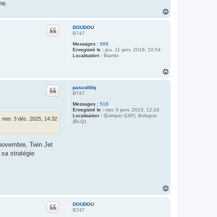
me.
H
a
u
DOUDOU
t
B747
Messages :
668
Enregistré le :
jeu. 11 janv. 2018, 10:54
Localisation :
Biarritz
H
a
u
pascalblq
t
B747
Messages :
518
Enregistré le :
mer. 9 janv. 2013, 12:16
Localisation :
Quimper (UIP), Bologne
mer. 3 déc. 2025, 14:32
(BLQ)
 novembre, Twin Jet
 sa stratégie
H
a
u
DOUDOU
t
B747