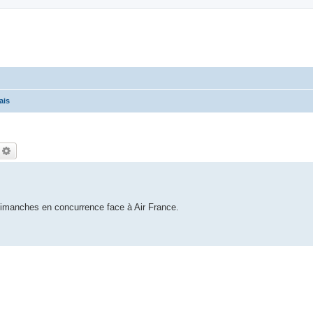
ais
echercher
Recherche avancée
dimanches en concurrence face à Air France.