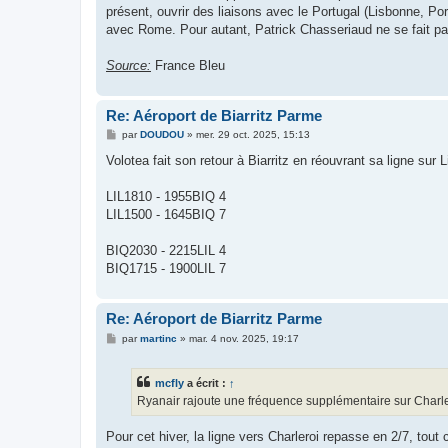
présent, ouvrir des liaisons avec le Portugal (Lisbonne, Po
avec Rome. Pour autant, Patrick Chasseriaud ne se fait pas 
Source:
France Bleu
Re: Aéroport de Biarritz Parme
M
par
DOUDOU
»
mer. 29 oct. 2025, 15:13
e
s
Volotea fait son retour à Biarritz en réouvrant sa ligne sur Li
s
a
g
LIL1810 - 1955BIQ 4
e
LIL1500 - 1645BIQ 7
BIQ2030 - 2215LIL 4
BIQ1715 - 1900LIL 7
Re: Aéroport de Biarritz Parme
M
par
martinc
»
mar. 4 nov. 2025, 19:17
e
s
s
mcfly
a écrit :
↑
a
g
Ryanair rajoute une fréquence supplémentaire sur Charler
e
Pour cet hiver, la ligne vers Charleroi repasse en 2/7, tou