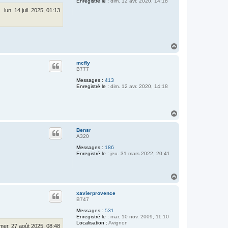
Enregistré le :
dim. 12 avr. 2020, 14:18
lun. 14 juil. 2025, 01:13
H
a
u
mcfly
t
B777
Messages :
413
Enregistré le :
dim. 12 avr. 2020, 14:18
H
a
u
Bensr
t
A320
Messages :
186
Enregistré le :
jeu. 31 mars 2022, 20:41
H
a
u
xavierprovence
t
B747
Messages :
531
Enregistré le :
mar. 10 nov. 2009, 11:10
Localisation :
Avignon
mer. 27 août 2025, 08:48