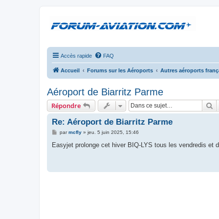
Accès rapide
FAQ
Accueil
Forums sur les Aéroports
Autres aéroports franç
Aéroport de Biarritz Parme
R
Répondre
Re: Aéroport de Biarritz Parme
M
par
mcfly
»
jeu. 5 juin 2025, 15:46
e
s
Easyjet prolonge cet hiver BIQ-LYS tous les vendredis et 
s
a
g
e