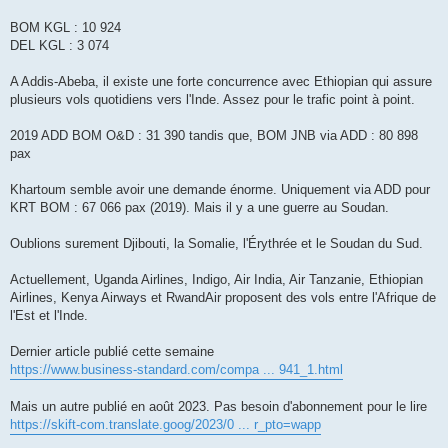
BOM KGL : 10 924
DEL KGL : 3 074
A Addis-Abeba, il existe une forte concurrence avec Ethiopian qui assure
plusieurs vols quotidiens vers l'Inde. Assez pour le trafic point à point.
2019 ADD BOM O&D : 31 390 tandis que, BOM JNB via ADD : 80 898
pax
Khartoum semble avoir une demande énorme. Uniquement via ADD pour
KRT BOM : 67 066 pax (2019). Mais il y a une guerre au Soudan.
Oublions surement Djibouti, la Somalie, l'Érythrée et le Soudan du Sud.
Actuellement, Uganda Airlines, Indigo, Air India, Air Tanzanie, Ethiopian
Airlines, Kenya Airways et RwandAir proposent des vols entre l'Afrique de
l'Est et l'Inde.
Dernier article publié cette semaine
https://www.business-standard.com/compa ... 941_1.html
Mais un autre publié en août 2023. Pas besoin d'abonnement pour le lire
https://skift-com.translate.goog/2023/0 ... r_pto=wapp