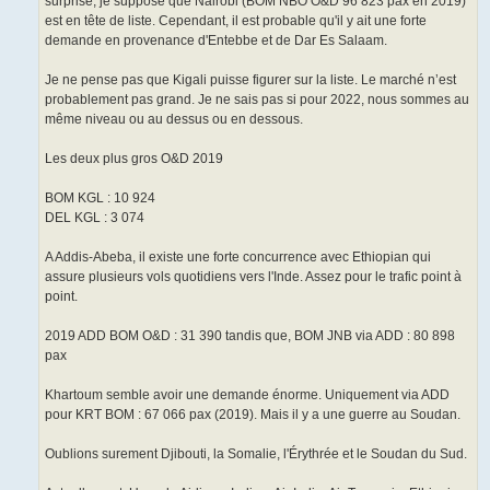
surprise, je suppose que Nairobi (BOM NBO O&D 96 823 pax en 2019)
est en tête de liste. Cependant, il est probable qu'il y ait une forte
demande en provenance d'Entebbe et de Dar Es Salaam.
Je ne pense pas que Kigali puisse figurer sur la liste. Le marché n’est
probablement pas grand. Je ne sais pas si pour 2022, nous sommes au
même niveau ou au dessus ou en dessous.
Les deux plus gros O&D 2019
BOM KGL : 10 924
DEL KGL : 3 074
A Addis-Abeba, il existe une forte concurrence avec Ethiopian qui
assure plusieurs vols quotidiens vers l'Inde. Assez pour le trafic point à
point.
2019 ADD BOM O&D : 31 390 tandis que, BOM JNB via ADD : 80 898
pax
Khartoum semble avoir une demande énorme. Uniquement via ADD
pour KRT BOM : 67 066 pax (2019). Mais il y a une guerre au Soudan.
Oublions surement Djibouti, la Somalie, l'Érythrée et le Soudan du Sud.