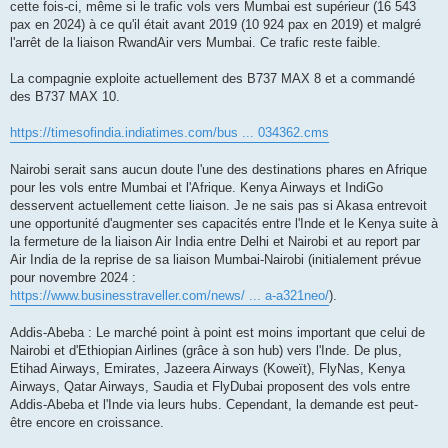
cette fois-ci, même si le trafic vols vers Mumbai est supérieur (16 543
pax en 2024) à ce qu'il était avant 2019 (10 924 pax en 2019) et malgré
l'arrêt de la liaison RwandAir vers Mumbai. Ce trafic reste faible.
La compagnie exploite actuellement des B737 MAX 8 et a commandé
des B737 MAX 10.
https://timesofindia.indiatimes.com/bus ... 034362.cms
Nairobi serait sans aucun doute l'une des destinations phares en Afrique
pour les vols entre Mumbai et l'Afrique. Kenya Airways et IndiGo
desservent actuellement cette liaison. Je ne sais pas si Akasa entrevoit
une opportunité d'augmenter ses capacités entre l'Inde et le Kenya suite à
la fermeture de la liaison Air India entre Delhi et Nairobi et au report par
Air India de la reprise de sa liaison Mumbai-Nairobi (initialement prévue
pour novembre 2024 :
https://www.businesstraveller.com/news/ ... a-a321neo/
).
Addis-Abeba : Le marché point à point est moins important que celui de
Nairobi et d'Ethiopian Airlines (grâce à son hub) vers l'Inde. De plus,
Etihad Airways, Emirates, Jazeera Airways (Koweït), FlyNas, Kenya
Airways, Qatar Airways, Saudia et FlyDubai proposent des vols entre
Addis-Abeba et l'Inde via leurs hubs. Cependant, la demande est peut-
être encore en croissance.