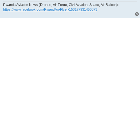
Rwanda Aviation News (Drones, Air Force, Civil Aviation, Space, Air Balloon):
https://www.facebook.com/RwandAn-Flyer-153177931456873