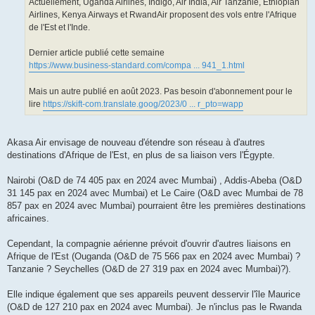
Actuellement, Uganda Airlines, Indigo, Air India, Air Tanzanie, Ethiopian
Airlines, Kenya Airways et RwandAir proposent des vols entre l'Afrique
de l'Est et l'Inde.
Dernier article publié cette semaine
https://www.business-standard.com/compa ... 941_1.html
Mais un autre publié en août 2023. Pas besoin d'abonnement pour le
lire
https://skift-com.translate.goog/2023/0 ... r_pto=wapp
Akasa Air envisage de nouveau d'étendre son réseau à d'autres
destinations d'Afrique de l'Est, en plus de sa liaison vers l'Égypte.
Nairobi (O&D de 74 405 pax en 2024 avec Mumbai) , Addis-Abeba (O&D
31 145 pax en 2024 avec Mumbai) et Le Caire (O&D avec Mumbai de 78
857 pax en 2024 avec Mumbai) pourraient être les premières destinations
africaines.
Cependant, la compagnie aérienne prévoit d'ouvrir d'autres liaisons en
Afrique de l'Est (Ouganda (O&D de 75 566 pax en 2024 avec Mumbai) ?
Tanzanie ? Seychelles (O&D de 27 319 pax en 2024 avec Mumbai)?).
Elle indique également que ses appareils peuvent desservir l'île Maurice
(O&D de 127 210 pax en 2024 avec Mumbai). Je n'inclus pas le Rwanda