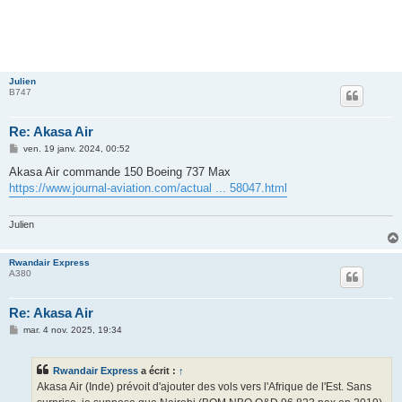
Julien
B747
Re: Akasa Air
M
ven. 19 janv. 2024, 00:52
e
s
Akasa Air commande 150 Boeing 737 Max
s
https://www.journal-aviation.com/actual ... 58047.html
a
g
e
Julien
Rwandair Express
A380
Re: Akasa Air
M
mar. 4 nov. 2025, 19:34
e
s
s
Rwandair Express
a écrit :
↑
a
g
Akasa Air (Inde) prévoit d'ajouter des vols vers l'Afrique de l'Est. Sans
e