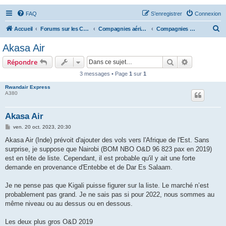
FAQ
S’enregistrer
Connexion
R
Accueil
Forums sur les Compagnies Aériennes
Compagnies aériennes d'Asie et d'Océanie
Compagnies aériennes indiennes
e
Akasa Air
c
Rechercher
Recherche 
Répondre
h
3 messages • Page
1
sur
1
e
Rwandair Express
r
A380
c
h
Akasa Air
e
M
ven. 20 oct. 2023, 20:30
e
r
s
Akasa Air (Inde) prévoit d'ajouter des vols vers l'Afrique de l'Est. Sans
s
surprise, je suppose que Nairobi (BOM NBO O&D 96 823 pax en 2019)
a
g
est en tête de liste. Cependant, il est probable qu'il y ait une forte
e
demande en provenance d'Entebbe et de Dar Es Salaam.
Je ne pense pas que Kigali puisse figurer sur la liste. Le marché n’est
probablement pas grand. Je ne sais pas si pour 2022, nous sommes au
même niveau ou au dessus ou en dessous.
Les deux plus gros O&D 2019