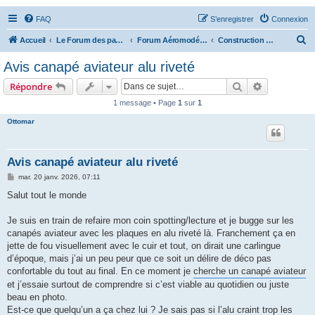
FAQ
S’enregistrer
Connexion
R
Accueil
Le Forum des passionnés d'aviation
Forum Aéromodélisme
Construction & Questions techniques
e
Avis canapé aviateur alu riveté
c
Rechercher
Recherche 
Répondre
h
1 message • Page
1
sur
1
e
Ottomar
r
c
h
Avis canapé aviateur alu riveté
e
M
mar. 20 janv. 2026, 07:11
e
r
s
Salut tout le monde
s
a
g
Je suis en train de refaire mon coin spotting/lecture et je bugge sur les
e
canapés aviateur avec les plaques en alu riveté là. Franchement ça en
jette de fou visuellement avec le cuir et tout, on dirait une carlingue
d’époque, mais j’ai un peu peur que ce soit un délire de déco pas
confortable du tout au final. En ce moment je
cherche un canapé aviateur
et j’essaie surtout de comprendre si c’est viable au quotidien ou juste
beau en photo.
Est-ce que quelqu’un a ça chez lui ? Je sais pas si l’alu craint trop les