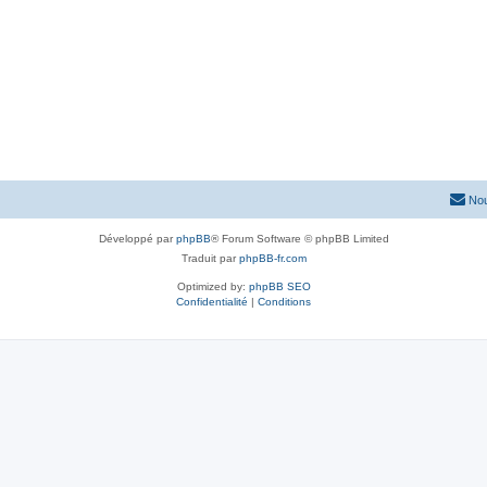
Nou
Développé par
phpBB
® Forum Software © phpBB Limited
Traduit par
phpBB-fr.com
Optimized by:
phpBB SEO
Confidentialité
|
Conditions