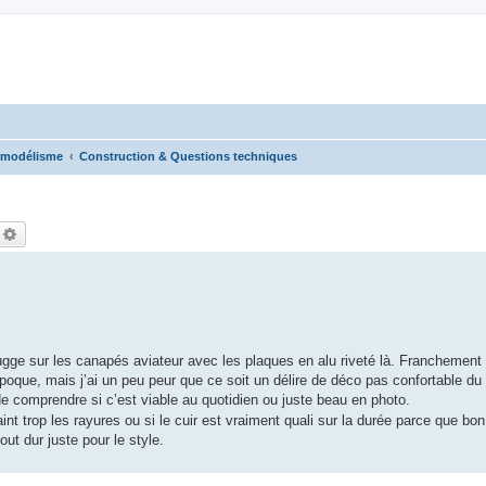
omodélisme
Construction & Questions techniques
echercher
Recherche avancée
 bugge sur les canapés aviateur avec les plaques en alu riveté là. Franchement 
’époque, mais j’ai un peu peur que ce soit un délire de déco pas confortable du 
de comprendre si c’est viable au quotidien ou juste beau en photo.
int trop les rayures ou si le cuir est vraiment quali sur la durée parce que bon
ut dur juste pour le style.