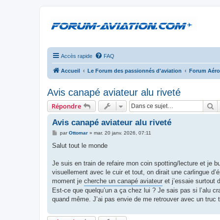
Accès rapide
FAQ
Accueil
Le Forum des passionnés d'aviation
Forum Aér
Avis canapé aviateur alu riveté
R
Répondre
Avis canapé aviateur alu riveté
M
par
Ottomar
»
mar. 20 janv. 2026, 07:11
e
s
Salut tout le monde
s
a
g
Je suis en train de refaire mon coin spotting/lecture et je
e
visuellement avec le cuir et tout, on dirait une carlingue d
moment je
cherche un canapé aviateur
et j’essaie surtout 
Est-ce que quelqu’un a ça chez lui ? Je sais pas si l’alu cra
quand même. J’ai pas envie de me retrouver avec un truc to