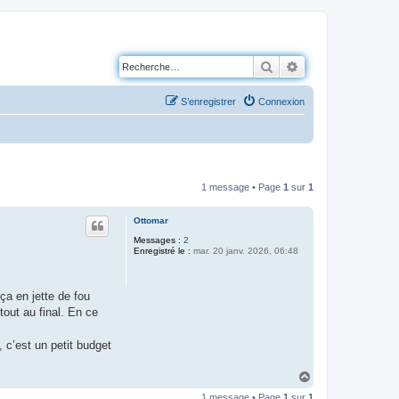
Rechercher
Recherche avancé
S’enregistrer
Connexion
1 message • Page
1
sur
1
Ottomar
Messages :
2
Enregistré le :
mar. 20 janv. 2026, 06:48
ça en jette de fou
tout au final. En ce
, c’est un petit budget
H
a
1 message • Page
1
sur
1