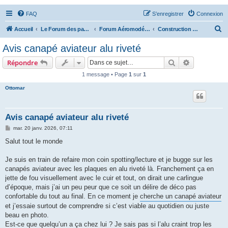
FAQ
S’enregistrer
Connexion
R
Accueil
Le Forum des passionnés d'aviation
Forum Aéromodélisme
Construction & Questions techniques
e
Avis canapé aviateur alu riveté
c
Rechercher
Recherche 
Répondre
h
1 message • Page
1
sur
1
e
Ottomar
r
c
h
Avis canapé aviateur alu riveté
e
M
mar. 20 janv. 2026, 07:11
e
r
s
Salut tout le monde
s
a
g
Je suis en train de refaire mon coin spotting/lecture et je bugge sur les
e
canapés aviateur avec les plaques en alu riveté là. Franchement ça en
jette de fou visuellement avec le cuir et tout, on dirait une carlingue
d’époque, mais j’ai un peu peur que ce soit un délire de déco pas
confortable du tout au final. En ce moment je
cherche un canapé aviateur
et j’essaie surtout de comprendre si c’est viable au quotidien ou juste
beau en photo.
Est-ce que quelqu’un a ça chez lui ? Je sais pas si l’alu craint trop les