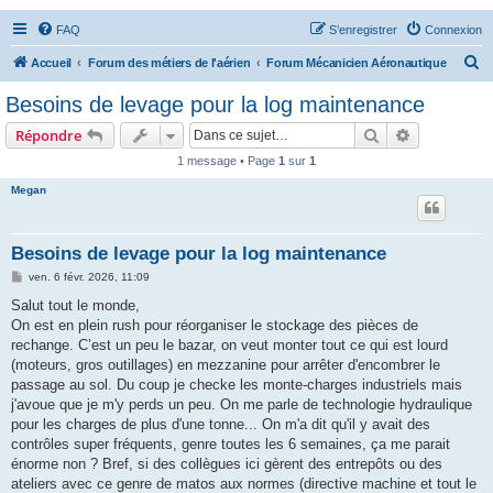
FAQ
S’enregistrer
Connexion
R
Accueil
Forum des métiers de l'aérien
Forum Mécanicien Aéronautique
e
Besoins de levage pour la log maintenance
c
Rechercher
Recherche 
Répondre
h
1 message • Page
1
sur
1
e
Megan
r
c
h
Besoins de levage pour la log maintenance
e
M
ven. 6 févr. 2026, 11:09
e
r
s
Salut tout le monde,
s
On est en plein rush pour réorganiser le stockage des pièces de
a
g
rechange. C’est un peu le bazar, on veut monter tout ce qui est lourd
e
(moteurs, gros outillages) en mezzanine pour arrêter d'encombrer le
passage au sol. Du coup je checke les monte-charges industriels mais
j'avoue que je m'y perds un peu. On me parle de technologie hydraulique
pour les charges de plus d'une tonne... On m'a dit qu'il y avait des
contrôles super fréquents, genre toutes les 6 semaines, ça me parait
énorme non ? Bref, si des collègues ici gèrent des entrepôts ou des
ateliers avec ce genre de matos aux normes (directive machine et tout le