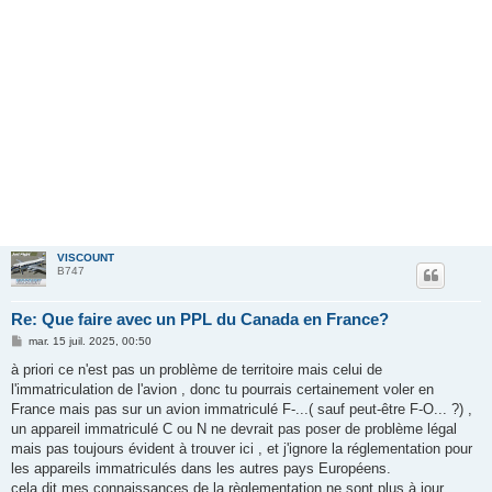
VISCOUNT
B747
Re: Que faire avec un PPL du Canada en France?
M
mar. 15 juil. 2025, 00:50
e
s
à priori ce n'est pas un problème de territoire mais celui de
s
l'immatriculation de l'avion , donc tu pourrais certainement voler en
a
g
France mais pas sur un avion immatriculé F-...( sauf peut-être F-O... ?) ,
e
un appareil immatriculé C ou N ne devrait pas poser de problème légal
mais pas toujours évident à trouver ici , et j'ignore la réglementation pour
les appareils immatriculés dans les autres pays Européens.
cela dit mes connaissances de la règlementation ne sont plus à jour