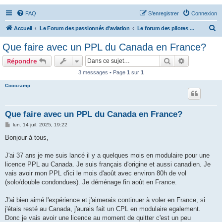
FAQ
S’enregistrer
Connexion
R
Accueil
Le Forum des passionnés d'aviation
Le forum des pilotes privés
e
Que faire avec un PPL du Canada en France?
c
Rechercher
Recherche 
Répondre
h
3 messages • Page
1
sur
1
e
Cocozamp
r
c
h
Que faire avec un PPL du Canada en France?
e
M
lun. 14 juil. 2025, 19:22
e
r
s
Bonjour à tous,
s
a
g
J'ai 37 ans je me suis lancé il y a quelques mois en modulaire pour une
e
licence PPL au Canada. Je suis français d'origine et aussi canadien. Je
vais avoir mon PPL d'ici le mois d'août avec environ 80h de vol
(solo/double condondues). Je déménage fin août en France.
J'ai bien aimé l'expérience et j'aimerais continuer à voler en France, si
j'étais resté au Canada, j'aurais fait un CPL en modulaire egalement.
Donc je vais avoir une licence au moment de quitter c'est un peu