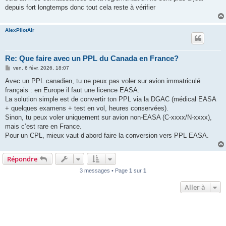
depuis fort longtemps donc tout cela reste à vérifier
AlexPilotAir
Re: Que faire avec un PPL du Canada en France?
M
ven. 6 févr. 2026, 18:07
e
s
Avec un PPL canadien, tu ne peux pas voler sur avion immatriculé
s
français : en Europe il faut une licence EASA.
a
g
La solution simple est de convertir ton PPL via la DGAC (médical EASA
e
+ quelques examens + test en vol, heures conservées).
Sinon, tu peux voler uniquement sur avion non-EASA (C-xxxx/N-xxxx),
mais c’est rare en France.
Pour un CPL, mieux vaut d’abord faire la conversion vers PPL EASA.
Répondre
3 messages • Page
1
sur
1
Aller à