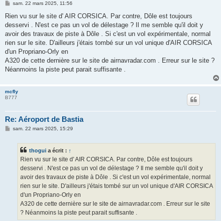
M
sam. 22 mars 2025, 11:56
e
s
Rien vu sur le site d' AIR CORSICA. Par contre, Dôle est toujours
s
desservi . N'est ce pas un vol de délestage ? Il me semble qu'il doit y
a
g
avoir des travaux de piste à Dôle . Si c'est un vol expérimentale, normal
e
rien sur le site. D'ailleurs j'étais tombé sur un vol unique d'AIR CORSICA
d'un Propriano-Orly en
A320 de cette dernière sur le site de airnavradar.com . Erreur sur le site ?
Néanmoins la piste peut parait suffisante .
mcfly
B777
Re: Aéroport de Bastia
M
sam. 22 mars 2025, 15:29
e
s
s
thogui
a écrit :
↑
a
g
Rien vu sur le site d' AIR CORSICA. Par contre, Dôle est toujours
e
desservi . N'est ce pas un vol de délestage ? Il me semble qu'il doit y
avoir des travaux de piste à Dôle . Si c'est un vol expérimentale, normal
rien sur le site. D'ailleurs j'étais tombé sur un vol unique d'AIR CORSICA
d'un Propriano-Orly en
A320 de cette dernière sur le site de airnavradar.com . Erreur sur le site
? Néanmoins la piste peut parait suffisante .