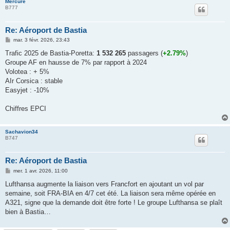
Mercure
B777
Re: Aéroport de Bastia
M
mar. 3 févr. 2026, 23:43
e
s
Trafic 2025 de Bastia-Poretta:
1 532 265
passagers (
+2.79%
)
s
Groupe AF en hausse de 7% par rapport à 2024
a
g
Volotea : + 5%
e
AIr Corsica : stable
Easyjet : -10%
Chiffres EPCI
Sachavion34
B747
Re: Aéroport de Bastia
M
mer. 1 avr. 2026, 11:00
e
s
Lufthansa augmente la liaison vers Francfort en ajoutant un vol par
s
semaine, soit FRA-BIA en 4/7 cet été. La liaison sera même opérée en
a
g
A321, signe que la demande doit être forte ! Le groupe Lufthansa se plaît
e
bien à Bastia…