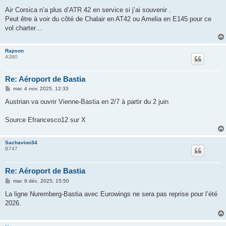
Air Corsica n’a plus d’ATR 42 en service si j’ai souvenir .
Peut être à voir du côté de Chalair en AT42 ou Amelia en E145 pour ce
vol charter…
Rapson
A380
Re: Aéroport de Bastia
M
mar. 4 nov. 2025, 12:33
e
s
Austrian va ouvrir Vienne-Bastia en 2/7 à partir du 2 juin
s
a
g
Source Efrancesco12 sur X
e
Sachavion34
B747
Re: Aéroport de Bastia
M
mar. 9 déc. 2025, 15:50
e
s
La ligne Nuremberg-Bastia avec Eurowings ne sera pas reprise pour l’été
s
2026.
a
g
e