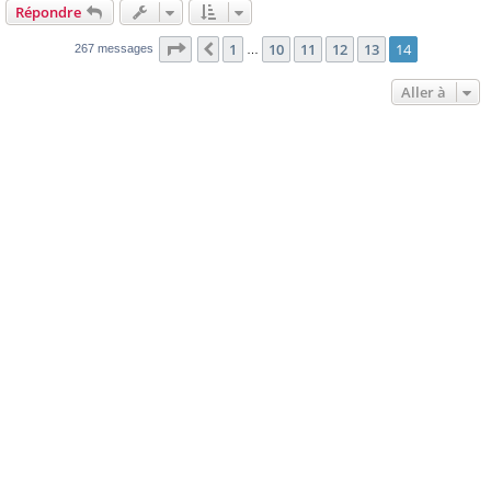
Répondre
Page
14
sur
14
1
10
11
12
13
14
Précédente
267 messages
…
Aller à