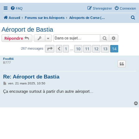
FAQ
S’enregistrer
Connexion
R
Accueil
Forums sur les Aéroports
Aéroports de Corse (AJA, BIA, CLY, FSC)
e
Aéroport de Bastia
c
Rechercher
Recherche 
Répondre
h
e
Page
14
sur
14
1
10
11
12
13
14
Précédente
267 messages
…
r
Fred94
c
B777
h
Re: Aéroport de Bastia
e
M
ven. 21 mars 2025, 10:50
r
e
s
Ça encourage surtout à partir d'un autre aéroport...
s
a
g
e