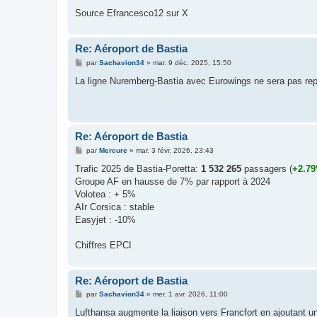
a
g
Source Efrancesco12 sur X
e
Re: Aéroport de Bastia
M
par
Sachavion34
»
mar. 9 déc. 2025, 15:50
e
s
La ligne Nuremberg-Bastia avec Eurowings ne sera pas repr
s
a
g
e
Re: Aéroport de Bastia
M
par
Mercure
»
mar. 3 févr. 2026, 23:43
e
s
Trafic 2025 de Bastia-Poretta:
1 532 265
passagers (
+2.7
s
Groupe AF en hausse de 7% par rapport à 2024
a
g
Volotea : + 5%
e
AIr Corsica : stable
Easyjet : -10%
Chiffres EPCI
Re: Aéroport de Bastia
M
par
Sachavion34
»
mer. 1 avr. 2026, 11:00
e
s
Lufthansa augmente la liaison vers Francfort en ajoutant u