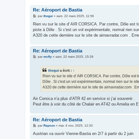
Re: Aéroport de Bastia
M
par
thogui
»
sam. 22 mars 2025, 11:56
e
s
Rien vu sur le site d' AIR CORSICA. Par contre, Dôle est to
s
piste à Dôle . Si c'est un vol expérimentale, normal rien su
a
g
A320 de cette dernière sur le site de airnavradar.com . Erre
e
Re: Aéroport de Bastia
M
par
mcfly
»
sam. 22 mars 2025, 15:29
e
s
s
thogui
a écrit :
↑
a
g
Rien vu sur le site d' AIR CORSICA. Par contre, Dôle est to
e
Dôle . Si c'est un vol expérimentale, normal rien sur le s
A320 de cette dernière sur le site de airnavradar.com . Err
Air Corsica n’a plus d’ATR 42 en service si j’ai souvenir .
Peut être à voir du côté de Chalair en AT42 ou Amelia en 
Re: Aéroport de Bastia
M
par
Rapson
»
mar. 4 nov. 2025, 12:33
e
s
Austrian va ouvrir Vienne-Bastia en 2/7 à partir du 2 juin
s