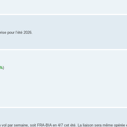
ise pour l’été 2026.
9%
)
n vol par semaine, soit FRA-BIA en 4/7 cet été. La liaison sera même opérée 