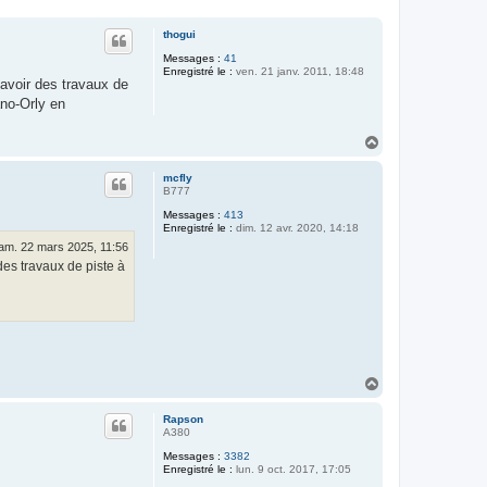
thogui
Messages :
41
Enregistré le :
ven. 21 janv. 2011, 18:48
 avoir des travaux de
ano-Orly en
H
a
u
mcfly
t
B777
Messages :
413
Enregistré le :
dim. 12 avr. 2020, 14:18
am. 22 mars 2025, 11:56
des travaux de piste à
H
a
u
Rapson
t
A380
Messages :
3382
Enregistré le :
lun. 9 oct. 2017, 17:05