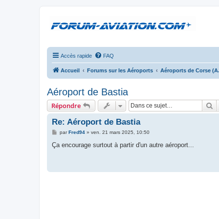
Accès rapide
FAQ
Accueil
Forums sur les Aéroports
Aéroports de Corse (A
Aéroport de Bastia
R
Répondre
Re: Aéroport de Bastia
M
par
Fred94
»
ven. 21 mars 2025, 10:50
e
s
Ça encourage surtout à partir d'un autre aéroport...
s
a
g
e