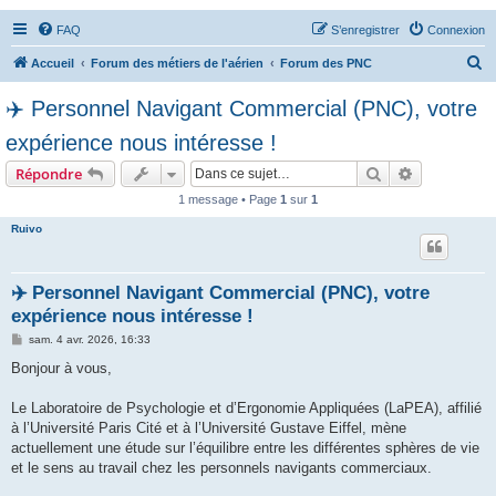
FAQ
S’enregistrer
Connexion
R
Accueil
Forum des métiers de l'aérien
Forum des PNC
e
✈️ Personnel Navigant Commercial (PNC), votre
c
expérience nous intéresse !
h
e
Rechercher
Recherche 
Répondre
r
1 message • Page
1
sur
1
c
Ruivo
h
e
✈️ Personnel Navigant Commercial (PNC), votre
r
expérience nous intéresse !
M
sam. 4 avr. 2026, 16:33
e
s
Bonjour à vous,
s
a
g
Le Laboratoire de Psychologie et d’Ergonomie Appliquées (LaPEA), affilié
e
à l’Université Paris Cité et à l’Université Gustave Eiffel, mène
actuellement une étude sur l’équilibre entre les différentes sphères de vie
et le sens au travail chez les personnels navigants commerciaux.