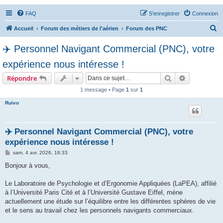
FAQ
S’enregistrer
Connexion
R
Accueil
Forum des métiers de l'aérien
Forum des PNC
e
✈️ Personnel Navigant Commercial (PNC), votre
c
expérience nous intéresse !
h
e
Rechercher
Recherche 
Répondre
r
1 message • Page
1
sur
1
c
Ruivo
h
e
✈️ Personnel Navigant Commercial (PNC), votre
r
expérience nous intéresse !
M
sam. 4 avr. 2026, 16:33
e
s
Bonjour à vous,
s
a
g
Le Laboratoire de Psychologie et d’Ergonomie Appliquées (LaPEA), affilié
e
à l’Université Paris Cité et à l’Université Gustave Eiffel, mène
actuellement une étude sur l’équilibre entre les différentes sphères de vie
et le sens au travail chez les personnels navigants commerciaux.