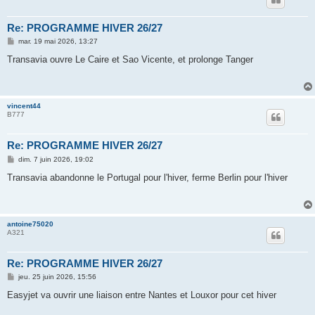
Re: PROGRAMME HIVER 26/27
M
mar. 19 mai 2026, 13:27
e
s
Transavia ouvre Le Caire et Sao Vicente, et prolonge Tanger
s
a
g
e
vincent44
B777
Re: PROGRAMME HIVER 26/27
M
dim. 7 juin 2026, 19:02
e
s
Transavia abandonne le Portugal pour l'hiver, ferme Berlin pour l'hiver
s
a
g
e
antoine75020
A321
Re: PROGRAMME HIVER 26/27
M
jeu. 25 juin 2026, 15:56
e
s
Easyjet va ouvrir une liaison entre Nantes et Louxor pour cet hiver
s
a