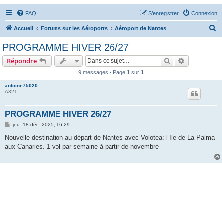
FAQ
S’enregistrer
Connexion
R
Accueil
Forums sur les Aéroports
Aéroport de Nantes
e
PROGRAMME HIVER 26/27
c
Rechercher
Recherche 
Répondre
h
9 messages • Page
1
sur
1
e
antoine75020
r
A321
c
h
PROGRAMME HIVER 26/27
e
M
jeu. 18 déc. 2025, 16:29
e
r
s
Nouvelle destination au départ de Nantes avec Volotea: l Ile de La Palma
s
aux Canaries. 1 vol par semaine à partir de novembre
a
g
e