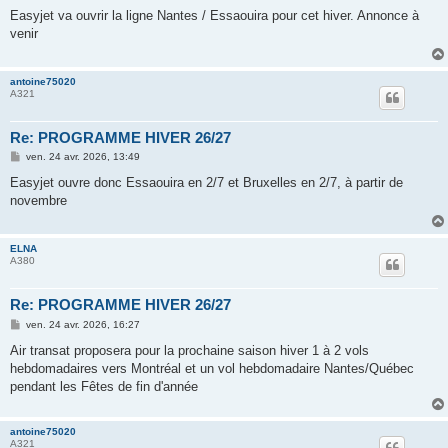
e
s
Easyjet va ouvrir la ligne Nantes / Essaouira pour cet hiver. Annonce à
s
venir
a
g
e
antoine75020
A321
Re: PROGRAMME HIVER 26/27
M
ven. 24 avr. 2026, 13:49
e
s
Easyjet ouvre donc Essaouira en 2/7 et Bruxelles en 2/7, à partir de
s
novembre
a
g
e
ELNA
A380
Re: PROGRAMME HIVER 26/27
M
ven. 24 avr. 2026, 16:27
e
s
Air transat proposera pour la prochaine saison hiver 1 à 2 vols
s
hebdomadaires vers Montréal et un vol hebdomadaire Nantes/Québec
a
g
pendant les Fêtes de fin d'année
e
antoine75020
A321