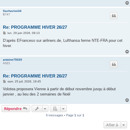
g
e
Sachavion34
B747
Re: PROGRAMME HIVER 26/27
M
lun. 29 juin 2026, 09:13
e
s
D’après EFranceso sur airliners.de, Lufthansa ferme NTE-FRA pour cet
s
hiver.
a
g
e
antoine75020
A321
Re: PROGRAMME HIVER 26/27
M
sam. 25 juil. 2026, 19:45
e
s
Volotea proposera Vienne à partir de début novembre jusqu à début
s
janvier , au lieu des 2 semaines de Noël
a
g
e
Répondre
9 messages • Page
1
sur
1
Aller à