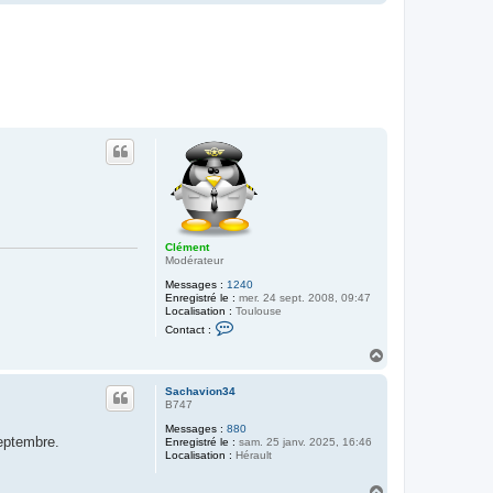
a
a
u
c
t
t
e
r
C
l
é
m
e
n
t
Clément
Modérateur
Messages :
1240
Enregistré le :
mer. 24 sept. 2008, 09:47
Localisation :
Toulouse
C
Contact :
o
n
H
t
a
a
u
c
Sachavion34
t
t
B747
e
Messages :
880
r
eptembre.
Enregistré le :
sam. 25 janv. 2025, 16:46
C
Localisation :
Hérault
l
é
m
H