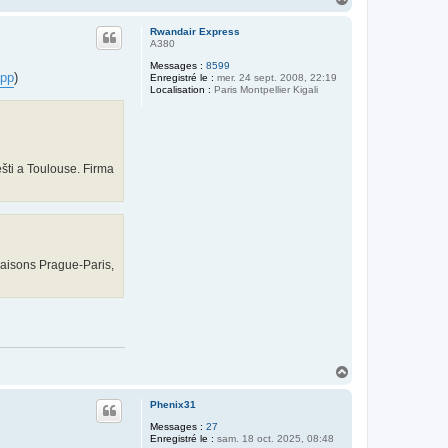
e
a
n
u
t
Rwandair Express
t
A380
Messages :
8599
app
)
Enregistré le :
mer. 24 sept. 2008, 22:19
Localisation :
Paris Montpellier Kigali
šti a Toulouse. Firma
iaisons Prague-Paris,
H
a
u
Phenix31
t
Messages :
27
Enregistré le :
sam. 18 oct. 2025, 08:48