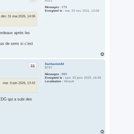
A321
Messages :
279
Enregistré le :
mar. 22 nov. 2011, 13:09
dim. 31 mai 2026, 14:06
ordeaux après les
lus de sens si c’est
H
a
u
Sachavion34
t
B747
Messages :
880
Enregistré le :
sam. 25 janv. 2025, 16:46
Localisation :
Hérault
mar. 9 juin 2026, 13:42
CDG qui a subi des
H