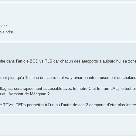
????
plaindre.
aphe dans l’article BOD vs TLS car chacun des aeroports a aujourd’hui sa zon
nt plus qu’à 1h l’une de l’autre et il va y avoir un intercroisement de chala
Blagnac sera rapidement accessible avec le métro C et le tram LAE, le tout 
n et l’Aeroport de Mérignac ?
té TGVs, TERs permettra à l’un ou l’autre de ces 2 aeroports d’etre plus inter