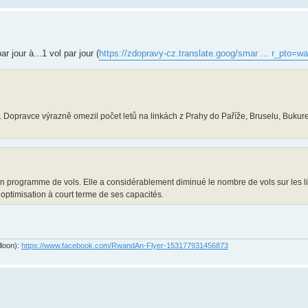
jour à...1 vol par jour (
https://zdopravy-cz.translate.goog/smar ... r_pto=w
. Dopravce výrazně omezil počet letů na linkách z Prahy do Paříže, Bruselu, Bukure
 programme de vols. Elle a considérablement diminué le nombre de vols sur les l
optimisation à court terme de ses capacités.
lloon):
https://www.facebook.com/RwandAn-Flyer-153177931456873