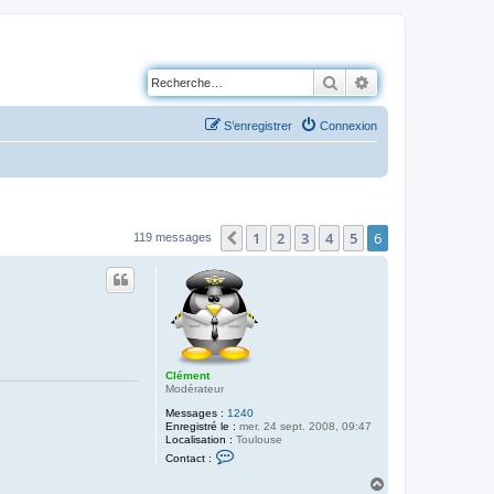
Rechercher
Recherche avancé
S’enregistrer
Connexion
1
2
3
4
5
6
Précédente
119 messages
Clément
Modérateur
Messages :
1240
Enregistré le :
mer. 24 sept. 2008, 09:47
Localisation :
Toulouse
C
Contact :
o
n
H
t