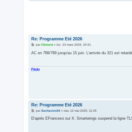
Re: Programme Eté 2026
M
par
Clément
»
lun. 23 mars 2026, 20:51
e
s
AC en 788/789 jusqu'au 15 juin. L'arrivée du 321 est retar
s
a
g
e
Flickr
Re: Programme Eté 2026
M
par
Sachavion34
»
mar. 12 mai 2026, 11:45
e
s
D’après EFranceso sur X, Smartwings suspend la ligne TLS
s
a
g
e