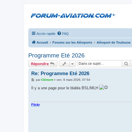
Accès rapide
FAQ
Accueil
Forums sur les Aéroports
Aéroport de Toulouse
Programme Eté 2026
R
Répondre
Re: Programme Eté 2026
M
par
Clément
»
ven. 6 mars 2026, 07:54
e
s
Il y a une page pour le blabla BSL/MLH
s
a
g
e
Flickr