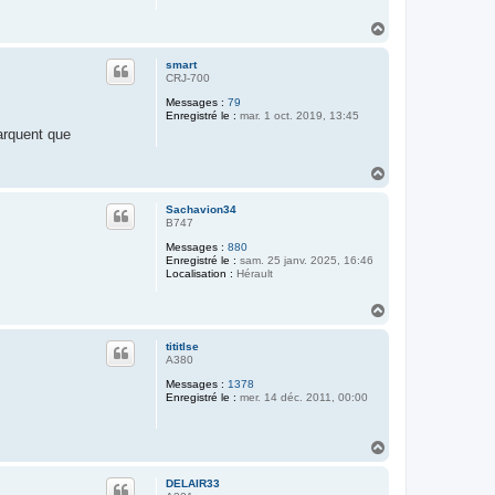
H
a
u
smart
t
CRJ-700
Messages :
79
Enregistré le :
mar. 1 oct. 2019, 13:45
marquent que
H
a
u
Sachavion34
t
B747
Messages :
880
Enregistré le :
sam. 25 janv. 2025, 16:46
Localisation :
Hérault
H
a
u
tititlse
t
A380
Messages :
1378
Enregistré le :
mer. 14 déc. 2011, 00:00
H
a
u
DELAIR33
t