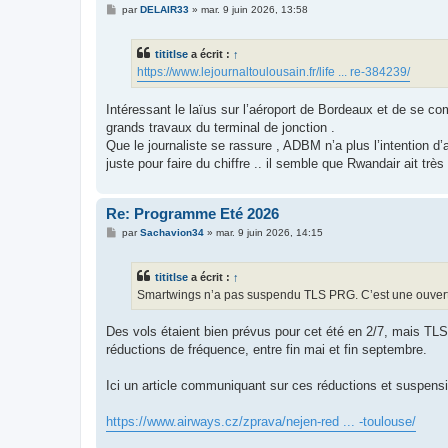
M
par
DELAIR33
»
mar. 9 juin 2026, 13:58
e
s
s
tititlse
a écrit :
↑
a
g
https://www.lejournaltoulousain.fr/life ... re-384239/
e
Intéressant le laïus sur l’aéroport de Bordeaux et de se c
grands travaux du terminal de jonction .
Que le journaliste se rassure , ADBM n’a plus l’intention d’a
juste pour faire du chiffre .. il semble que Rwandair ait trè
Re: Programme Eté 2026
M
par
Sachavion34
»
mar. 9 juin 2026, 14:15
e
s
s
tititlse
a écrit :
↑
a
g
Smartwings n’a pas suspendu TLS PRG. C’est une ouvertu
e
Des vols étaient bien prévus pour cet été en 2/7, mais T
réductions de fréquence, entre fin mai et fin septembre.
Ici un article communiquant sur ces réductions et suspensi
https://www.airways.cz/zprava/nejen-red ... -toulouse/