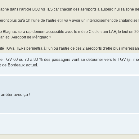
graphe dans l’article BOD vs TLS car chacun des aeroports a aujourd’hui sa zone d
ront plus qu’à 1h l’une de l’autre et il va y avoir un intercroisement de chalandis
 Blagnac sera rapidement accessible avec le métro C et le tram LAE, le tout en 2
ean et l’Aeroport de Mérignac ?
lité TGVs, TERs permettra à l’un ou l’autre de ces 2 aeroports d’etre plus interessan
TGV 60 ou 70 à 80 % des passagers vont se détourner vers le TGV (si il se f
t de Bordeaux actuel.
arrêter avec ça !