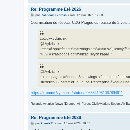
Re: Programme Eté 2026
M
par
Rwandair Express
»
mar. 12 mai 2026, 12:00
e
s
Optimisation du réseau. CDG Prague est passé de 3 vols par 
s
a
g
e
Letecký vykřičník
@LVykricnik
Letecká společnost Smartwings proškrtala svůj letový řád
mluví o krátkodobé optimalizaci svých kapacit.
@LVykricnik
La compagnie aérienne Smartwings a fortement réduit son
Bruxelles, Bucarest et Toulouse. L'entreprise évoque une 
https://x.com/LVykricnik/status/2053841981067894811
Rwanda Aviation News (Drones, Air Force, Civil Aviation, Space, Air Ba
Re: Programme Eté 2026
M
par
Phenix31
»
mer. 13 mai 2026, 18:33
e
s