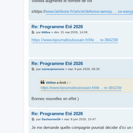
Volotea augmente le nombre de vol
s
a
g
shttps://
www.latribune.fr/article/defense-aerosp ... se-easyj
e
Re: Programme Eté 2026
M
par
tititlse
»
dim. 31 mai 2026, 14:06
e
s
https://www.lejournaltoulousain.fr/life ... re-384239/
s
a
g
e
Re: Programme Eté 2026
M
par
xavierprovence
»
mar. 9 juin 2026, 09:35
e
s
s
tititlse
a écrit :
↑
a
g
https://www.lejournaltoulousain.fr/life ... re-384239/
e
Bonnes nouvelles en effet )
Re: Programme Eté 2026
M
par
Sachavion34
»
mar. 9 juin 2026, 10:47
e
s
Je me demande quelle compagnie pourrait décider d’ici un 
s