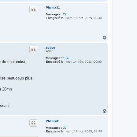
a
u
Phenix31
t
Messages :
27
Enregistré le :
sam. 18 oct. 2025, 08:48
H
a
u
tititlse
t
A380
Messages :
1378
e de chalandise
Enregistré le :
mer. 14 déc. 2011, 00:00
ndise beaucoup plus
en 20mn
essant.
H
a
u
Phenix31
t
Messages :
27
Enregistré le :
sam. 18 oct. 2025, 08:48