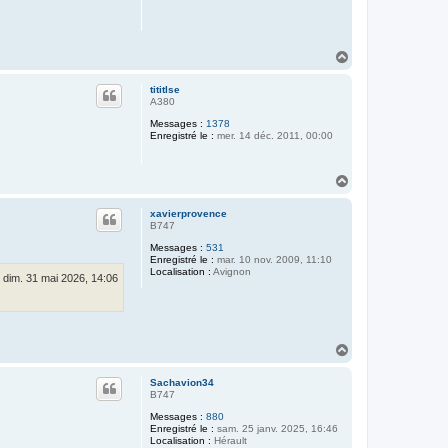
H
a
u
tititlse
t
A380
Messages :
1378
Enregistré le :
mer. 14 déc. 2011, 00:00
H
a
u
xavierprovence
t
B747
Messages :
531
Enregistré le :
mar. 10 nov. 2009, 11:10
Localisation :
Avignon
dim. 31 mai 2026, 14:06
H
a
u
Sachavion34
t
B747
Messages :
880
Enregistré le :
sam. 25 janv. 2025, 16:46
Localisation :
Hérault