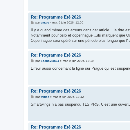
a
g
e
Re: Programme Eté 2026
M
par
smart
»
mar. 9 juin 2026, 12:50
e
s
Il y a quand même des erreurs dans cet article ...le titre e
s
Notamment pour oslo et copenhague ...ils marquent que Oslo
a
g
Copenhague sera opéré sur une période plus longue que l' an
e
Re: Programme Eté 2026
M
par
Sachavion34
»
mar. 9 juin 2026, 13:19
e
s
Erreur aussi concernant la ligne sur Prague qui est suspe
s
a
g
e
Re: Programme Eté 2026
M
par
tititlse
»
mar. 9 juin 2026, 13:42
e
s
Smartwings n’a pas suspendu TLS PRG. C’est une ouvertur
s
a
g
e
Re: Programme Eté 2026