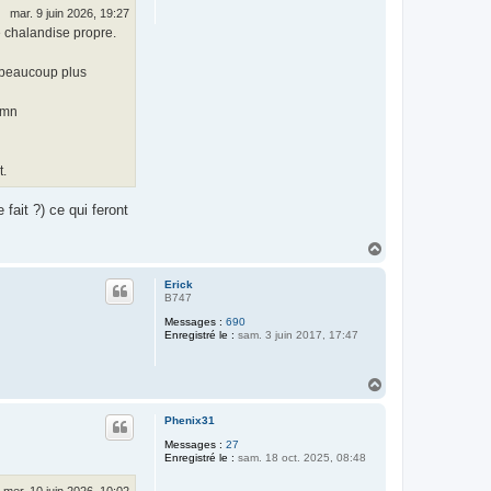
mar. 9 juin 2026, 19:27
e chalandise propre.
e beaucoup plus
0mn
t.
ait ?) ce qui feront
H
a
u
Erick
t
B747
Messages :
690
Enregistré le :
sam. 3 juin 2017, 17:47
H
a
u
Phenix31
t
Messages :
27
Enregistré le :
sam. 18 oct. 2025, 08:48
mer. 10 juin 2026, 10:02