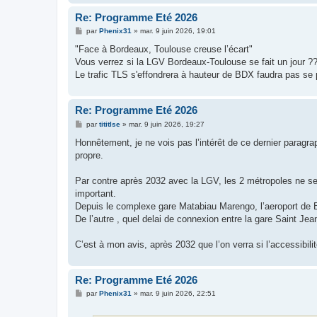
Re: Programme Eté 2026
M
par
Phenix31
»
mar. 9 juin 2026, 19:01
e
s
"Face à Bordeaux, Toulouse creuse l’écart"
s
Vous verrez si la LGV Bordeaux-Toulouse se fait un jour ?
a
g
Le trafic TLS s'effondrera à hauteur de BDX faudra pas se 
e
Re: Programme Eté 2026
M
par
tititlse
»
mar. 9 juin 2026, 19:27
e
s
Honnêtement, je ne vois pas l’intérêt de ce dernier paragr
s
propre.
a
g
e
Par contre après 2032 avec la LGV, les 2 métropoles ne sero
important.
Depuis le complexe gare Matabiau Marengo, l’aeroport de 
De l’autre , quel delai de connexion entre la gare Saint Jea
C’est à mon avis, après 2032 que l’on verra si l’accessibili
Re: Programme Eté 2026
M
par
Phenix31
»
mar. 9 juin 2026, 22:51
e
s