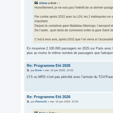
s
tititlse
a écrit :
↑
a
g
Honnêtement, je ne vois pas l’intérêt de ce dernier para
e
Par contre après 2032 avec la LGV, les 2 métropoles ne se
important.
Depuis le complexe gare Matabiau Marengo, l’aeroport de
De l’autre , quel delai de connexion entre la gare Saint J
C’est à mon avis, après 2032 que l’on verra si l’accessibi
En moyenne 2.100.000 passagers en 2025 sur Paris avec le 
plus au moins le même nombre de passagers que l'aéropor
Re: Programme Eté 2026
M
par
Erick
»
mer. 10 juin 2026, 10:02
e
s
LYS ou MRS n’ont pas périclité avec l’arrivée du TGV!Faut 
s
a
g
e
Re: Programme Eté 2026
M
par
Phenix31
»
mer. 10 juin 2026, 15:53
e
s
s
Erick
a écrit :
↑