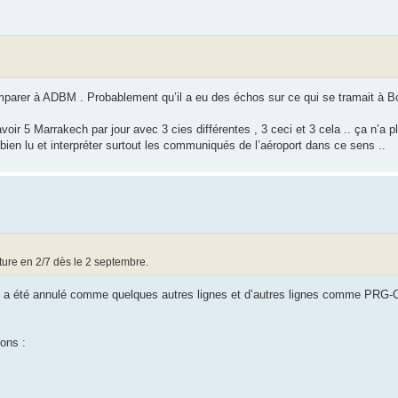
omparer à ADBM . Probablement qu’il a eu des échos sur ce qui se tramait à B
voir 5 Marrakech par jour avec 3 cies différentes , 3 ceci et 3 cela .. ça n’a p
s bien lu et interpréter surtout les communiqués de l’aéroport dans ce sens ..
re en 2/7 dès le 2 septembre.
LS a été annulé comme quelques autres lignes et d’autres lignes comme PRG-
ons :