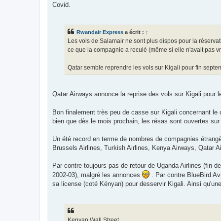
Covid.
Rwandair Express
a écrit :
↑
Les vols de Salamair ne sont plus dispos pour la réservati
ce que la compagnie a reculé (même si elle n'avait pas vr
Qatar semble reprendre les vols sur Kigali pour fin sept
Qatar Airways annonce la reprise des vols sur Kigali pour 
Bon finalement très peu de casse sur Kigali concernant le
bien que dès le mois prochain, les résas sont ouvertes su
Un été record en terme de nombres de compagnies étrangèr
Brussels Airlines, Turkish Airlines, Kenya Airways, Qatar A
Par contre toujours pas de retour de Uganda Airlines (fin 
2002-03), malgré les annonces
. Par contre BlueBird Av
sa license (coté Kényan) pour desservir Kigali. Ainsi qu'
Kenyan Wall Street