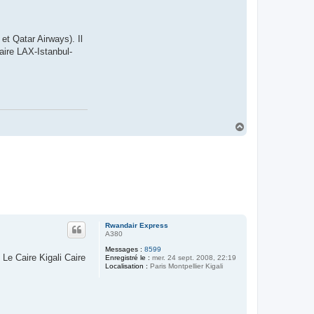
et Qatar Airways). Il
aire LAX-Istanbul-
H
a
u
t
Rwandair Express
A380
Messages :
8599
Le Caire Kigali Caire
Enregistré le :
mer. 24 sept. 2008, 22:19
Localisation :
Paris Montpellier Kigali