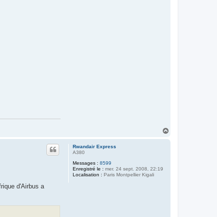
H
a
u
Rwandair Express
t
A380
Messages :
8599
Enregistré le :
mer. 24 sept. 2008, 22:19
Localisation :
Paris Montpellier Kigali
rique d'Airbus a