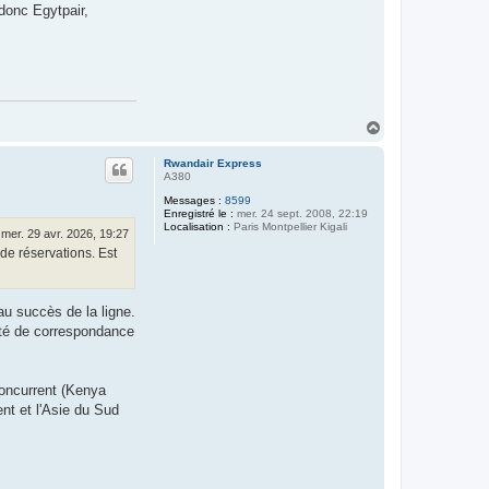
donc Egytpair,
H
a
u
Rwandair Express
t
A380
Messages :
8599
Enregistré le :
mer. 24 sept. 2008, 22:19
Localisation :
Paris Montpellier Kigali
mer. 29 avr. 2026, 19:27
 de réservations. Est
au succès de la ligne.
ité de correspondance
concurrent (Kenya
nt et l'Asie du Sud