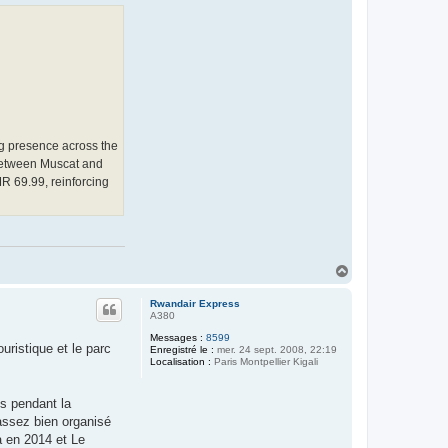
ng presence across the
s between Muscat and
R 69.99, reinforcing
H
a
u
Rwandair Express
t
A380
Messages :
8599
uristique et le parc
Enregistré le :
mer. 24 sept. 2008, 22:19
Localisation :
Paris Montpellier Kigali
ys pendant la
assez bien organisé
a en 2014 et Le