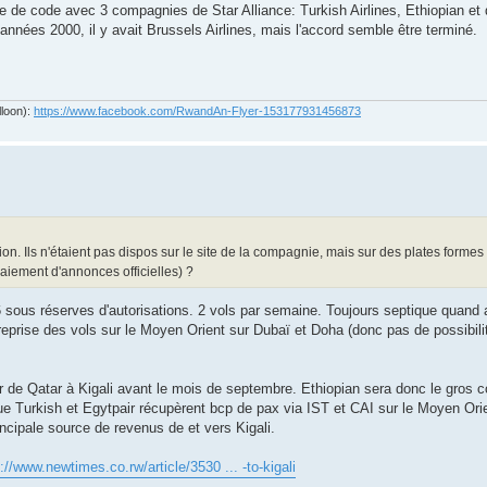
 de code avec 3 compagnies de Star Alliance: Turkish Airlines, Ethiopian et 
nnées 2000, il y avait Brussels Airlines, mais l'accord semble être terminé.
lloon):
https://www.facebook.com/RwandAn-Flyer-153177931456873
on. Ils n'étaient pas dispos sur le site de la compagnie, mais sur des plates formes
aiement d'annonces officielles) ?
6 sous réserves d'autorisations. 2 vols par semaine. Toujours septique quand 
prise des vols sur le Moyen Orient sur Dubaï et Doha (donc pas de possibil
r de Qatar à Kigali avant le mois de septembre. Ethiopian sera donc le gros 
e Turkish et Egytpair récupèrent bcp de pax via IST et CAI sur le Moyen Orie
principale source de revenus de et vers Kigali.
://www.newtimes.co.rw/article/3530 ... -to-kigali