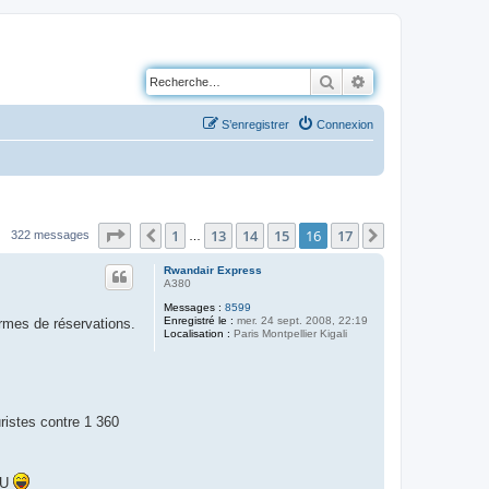
Rechercher
Recherche avancé
S’enregistrer
Connexion
Page
16
sur
17
1
13
14
15
16
17
Précédente
Suivante
322 messages
…
Rwandair Express
A380
Messages :
8599
Enregistré le :
mer. 24 sept. 2008, 22:19
ormes de réservations.
Localisation :
Paris Montpellier Kigali
ristes contre 1 360
RU