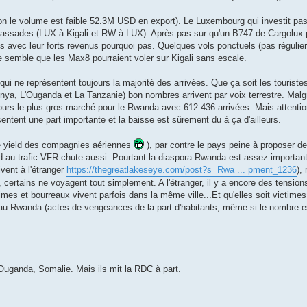
 le volume est faible 52.3M USD en export). Le Luxembourg qui investit pas
mbassades (LUX à Kigali et RW à LUX). Après pas sur qu'un B747 de Cargolux po
s avec leur forts revenus pourquoi pas. Quelques vols ponctuels (pas régulier
me semble que les Max8 pourraient voler sur Kigali sans escale.
ui ne représentent toujours la majorité des arrivées. Que ça soit les touriste
enya, L'Ouganda et La Tanzanie) bon nombres arrivent par voix terrestre. Mal
ours le plus gros marché pour le Rwanda avec 612 436 arrivées. Mais attentio
résentent une part importante et la baisse est sûrement du à ça d'ailleurs.
 le yield des compagnies aériennes
), par contre le pays peine à proposer de
 au trafic VFR chute aussi. Pourtant la diaspora Rwanda est assez important
vent à l'étranger
https://thegreatlakeseye.com/post?s=Rwa ... pment_1236
),
, certains ne voyagent tout simplement. A l'étranger, il y a encore des tension
imes et bourreaux vivent parfois dans la même ville...Et qu'elles soit victime
 au Rwanda (actes de vengeances de la part d'habitants, même si le nombre es
ganda, Somalie. Mais ils mit la RDC à part.