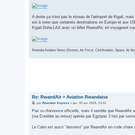
A droite ça n'est pas le réseau de l'aéroport de Kigali, mai
est à noter que certaines destinations en Europe et aux US
Kigali-Doha-LAX avec un billet RwandAir, en voyageant sur
Rwanda Aviation News (Drones, Air Force, Civil Aviation, Space, Air Ba
Re: RwandAir + Aviation Rwandaise
M
par
Rwandair Express
»
jeu. 30 avr. 2026, 23:31
e
s
Pas vu d'annonce officielle, mais il semble que RwandAir a
s
(via Entebbe au retour) opérée par Egytpair 3 fois par se
a
g
e
Le Caire est aussi "desservi" par RwandAir en code share a