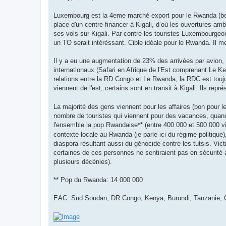
Luxembourg est la 4eme marché export pour le Rwanda (bon
place d'un centre financer à Kigali, d’où les ouvertures a
ses vols sur Kigali. Par contre les touristes Luxembourgeoi
un TO serait intéréssant. Cible idéale pour le Rwanda. Il 
Il y a eu une augmentation de 23% des arrivées par avion, q
internationaux (Safari en Afrique de l'Est comprenant Le K
relations entre la RD Congo et Le Rwanda, la RDC est touj
viennent de l'est, certains sont en transit à Kigali. Ils rep
La majorité des gens viennent pour les affaires (bon pour
nombre de touristes qui viennent pour des vacances, quand
l'ensemble la pop Rwandaise** (entre 400 000 et 500 000 vi
contexte locale au Rwanda (je parle ici du régime politique)
diaspora résultant aussi du génocide contre les tutsis. Vict
certaines de ces personnes ne sentiraient pas en sécurité
plusieurs décénies).
** Pop du Rwanda: 14 000 000
EAC: Sud Soudan, DR Congo, Kenya, Burundi, Tanzanie, Ou