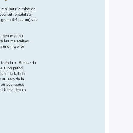
 mal pour la mise en
urrait rentabiliser
 genre 3-4 par an) via
s locaux et ou
gré les mauvaises
n une majorité
 forts flux. Baisse du
e si on prend
 mais du fait du
s au sein de la
s ou bourreaux,
t faible depuis