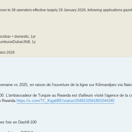
cences to 38 operators effective largely 29 January 2026, following applications gaz
nzibar + domestic, 1yr
jumbura/Dubai/JNB, 1y
ars 2026
emaine vs 2025, en raison de l'ouverture de la ligne sur Kilimandjaro via Nairo
00. L'ambassadeur de Turquie au Rwanda est d'ailleurs visité l'agence de la co
 au Rwanda
https://x.com/TC_KigaliBE/status/2049132561801044340
ques fois en Dash8-100