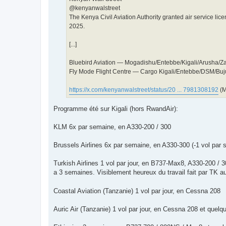
@kenyanwalstreet
The Kenya Civil Aviation Authority granted air service li
2025.
[...]
Bluebird Aviation — Mogadishu/Entebbe/Kigali/Arusha/Za
Fly Mode Flight Centre — Cargo Kigali/Entebbe/DSM/Bu
https://x.com/kenyanwalstreet/status/20 ... 7981308192
(M
Programme été sur Kigali (hors RwandAir):
KLM 6x par semaine, en A330-200 / 300
Brussels Airlines 6x par semaine, en A330-300 (-1 vol par s
Turkish Airlines 1 vol par jour, en B737-Max8, A330-200 / 3
a 3 semaines. Visiblement heureux du travail fait par TK
Coastal Aviation (Tanzanie) 1 vol par jour, en Cessna 208
Auric Air (Tanzanie) 1 vol par jour, en Cessna 208 et quel