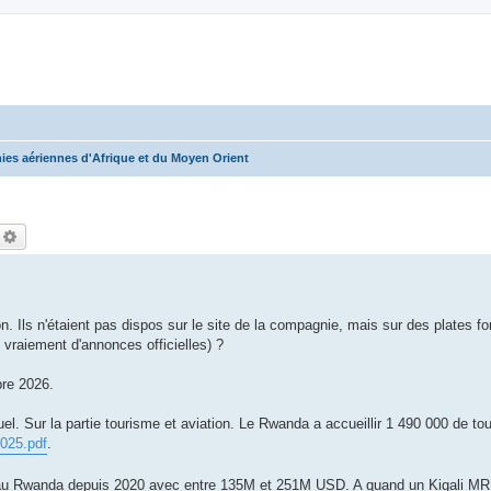
es aériennes d'Afrique et du Moyen Orient
echercher
Recherche avancée
n. Ils n'étaient pas dispos sur le site de la compagnie, mais sur des plates f
 vraiement d'annonces officielles) ?
bre 2026.
 Sur la partie tourisme et aviation. Le Rwanda a accueillir 1 490 000 de tou
2025.pdf
.
eur au Rwanda depuis 2020 avec entre 135M et 251M USD. A quand un Kigali M