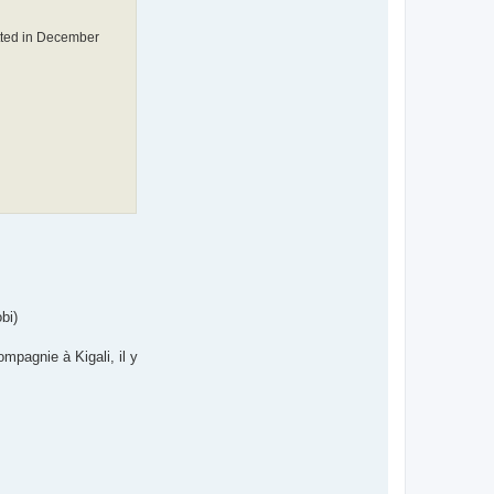
etted in December
bi)
mpagnie à Kigali, il y