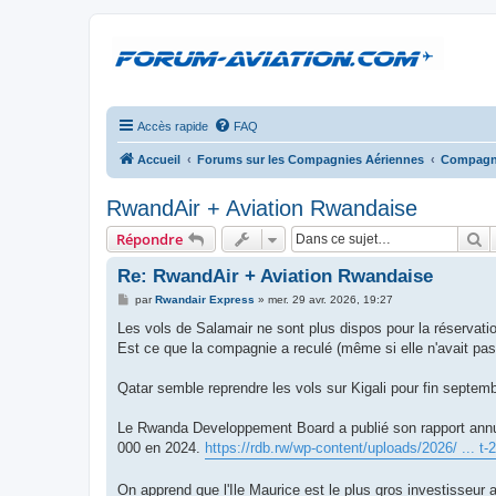
Accès rapide
FAQ
Accueil
Forums sur les Compagnies Aériennes
Compagni
RwandAir + Aviation Rwandaise
R
Répondre
Re: RwandAir + Aviation Rwandaise
M
par
Rwandair Express
»
mer. 29 avr. 2026, 19:27
e
s
Les vols de Salamair ne sont plus dispos pour la réservatio
s
Est ce que la compagnie a reculé (même si elle n'avait pas
a
g
e
Qatar semble reprendre les vols sur Kigali pour fin septem
Le Rwanda Developpement Board a publié son rapport annuel.
000 en 2024.
https://rdb.rw/wp-content/uploads/2026/ ... t-
On apprend que l'Ile Maurice est le plus gros investiss