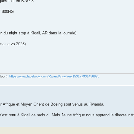
ques fois en B787-8
37-800NG
n du night stop à Kigali, AR dans la journée)
emaine vs 2025)
lloon):
https://www.facebook.com/RwandAn-Flyer-153177931456873
cteur Afrique et Moyen Orient de Boeing sont venus au Rwanda.
'est tenu à Kigali ce mois ci. Mais Jeune Afrique nous apprend le directeur Af