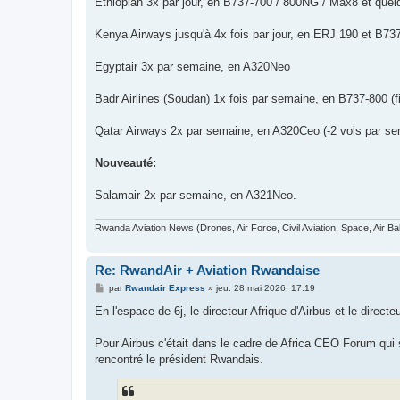
Ethiopian 3x par jour, en B737-700 / 800NG / Max8 et quel
Kenya Airways jusqu'à 4x fois par jour, en ERJ 190 et B7
Egyptair 3x par semaine, en A320Neo
Badr Airlines (Soudan) 1x fois par semaine, en B737-800 (fi
Qatar Airways 2x par semaine, en A320Ceo (-2 vols par s
Nouveauté:
Salamair 2x par semaine, en A321Neo.
Rwanda Aviation News (Drones, Air Force, Civil Aviation, Space, Air Ba
Re: RwandAir + Aviation Rwandaise
M
par
Rwandair Express
»
jeu. 28 mai 2026, 17:19
e
s
En l'espace de 6j, le directeur Afrique d'Airbus et le dire
s
a
g
Pour Airbus c'était dans le cadre de Africa CEO Forum qui s
e
rencontré le président Rwandais.