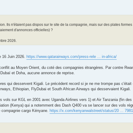
on. Ils n'étaient pas dispos sur le site de la compagnie, mais sur des plates formes
aiement d'annonces officielles) ?
embre 2026.
le 16 Juin 2026.
https://www.qatarairways.com/press-rele ... in-africa/
 conflit au Moyen Orient, du coté des compagnies étrangères. Par contre Rw
r Dubaï et Doha, aucune annonce de reprise.
es qui desservent Kigali. Le précédent record si je ne me trompe pas c'étai
irways, Ethiopian, FlyDubai et South African Airways qui desservaient Kigali.
des vols sur KGL en 2001 avec Uganda Airlines vers 1) et Air Tanzania (fin de
iation (Kenya) qui a notemment des Dash Q400 va se lancer sur des vols régul
une compagnie cargo Kényane.
https://x.com/kenyanwalstreet/status/20 ... 79