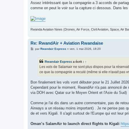
Assez intéréssant que la compagnie a 3 accords de partage
comme on peut le voir sur la capture ci dessous. Dans les a
Rwanda Aviation News (Drones, Air Force, Civil Aviation, Space, Air Ba
Re: RwandAir + Aviation Rwandaise
M
par
Rwandair Express
»
ven. 1 mai 2026, 18:20
e
s
s
Rwandair Express
a écrit :
↑
a
g
Les vols de Salamair ne sont plus dispos pour la réservati
e
ce que la compagnie a reculé (même si elle n'avait pas vr
Bon finalement les vols vont débuter pour le 21 Juillet 202
Cependant pour le moment, RwandAir n'a pas annoncé de re
via DOH avec Qatar sur le Moyen Orient et l'Asie du Sud)
Comme je l'ai dis dans un autre commentaire, pas de retou
Airways a un réseau moins important) . Je ne pense pas qu
de et vers Kigali. Il s'agit surtout de l'Europe qui est leur 
Oman’s SalamAir to launch direct flights to Kigali
https