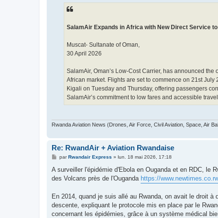
SalamAir Expands in Africa with New Direct Service to
Muscat- Sultanate of Oman,
30 April 2026
SalamAir, Oman’s Low-Cost Carrier, has announced the ope
African market. Flights are set to commence on 21st July 
Kigali on Tuesday and Thursday, offering passengers conv
SalamAir’s commitment to low fares and accessible trave
Rwanda Aviation News (Drones, Air Force, Civil Aviation, Space, Air Ba
Re: RwandAir + Aviation Rwandaise
M
par
Rwandair Express
»
lun. 18 mai 2026, 17:18
e
s
A surveiller l'épidémie d'Ebola en Ouganda et en RDC, le Rw
s
des Volcans près de l'Ouganda
https://www.newtimes.co.rw
a
g
e
En 2014, quand je suis allé au Rwanda, on avait le droit à 
descente, expliquant le protocole mis en place par le Rwa
concernant les épidémies, grâce à un système médical bien 