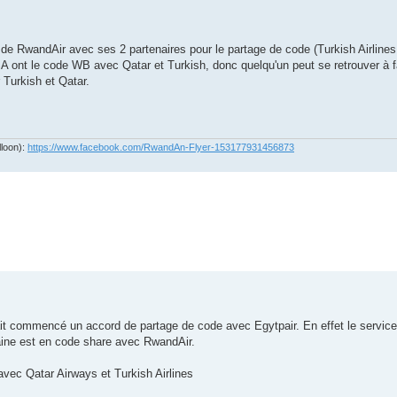
s de RwandAir avec ses 2 partenaires pour le partage de code (Turkish Airlines 
A ont le code WB avec Qatar et Turkish, donc quelqu'un peut se retrouver à f
 Turkish et Qatar.
lloon):
https://www.facebook.com/RwandAn-Flyer-153177931456873
it commencé un accord de partage de code avec Egytpair. En effet le service 
maine est en code share avec RwandAir.
vec Qatar Airways et Turkish Airlines