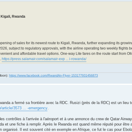
 Kigali, Rwanda
ning of sales for its newest route to Kigali, Rwanda, further expanding its growi
2026, subject to regulatory approvals, with the airline operating two weekly flight
enient and affordable travel options. One-way Lite fares on the route start from OM
l.
https://press.salamair.com/salamair-exp ... i-rowanda/
lloon):
https://www.facebook.com/RwandAn-Flyer-153177931456873
anda a fermé sa frontière avec la RDC. Rusizi (près de la RDC) est un lieu to
/article/3573 ... -emergency
.
des contrôles à l'arrivée à l'aéroport et à une annonce du crew de Qatar Airwa
nda et une fiche à remplir. Après le Rwanda est quand même réputé pour être 
organisé. Il est souvent cité en exemple en Afrique, ce fut le cas pour Ebol