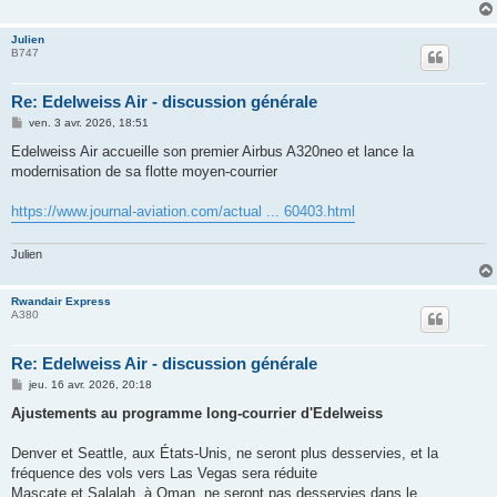
Julien
B747
Re: Edelweiss Air - discussion générale
M
ven. 3 avr. 2026, 18:51
e
s
Edelweiss Air accueille son premier Airbus A320neo et lance la
s
modernisation de sa flotte moyen-courrier
a
g
e
https://www.journal-aviation.com/actual ... 60403.html
Julien
Rwandair Express
A380
Re: Edelweiss Air - discussion générale
M
jeu. 16 avr. 2026, 20:18
e
s
Ajustements au programme long-courrier d'Edelweiss
s
a
g
Denver et Seattle, aux États-Unis, ne seront plus desservies, et la
e
fréquence des vols vers Las Vegas sera réduite
Mascate et Salalah, à Oman, ne seront pas desservies dans le