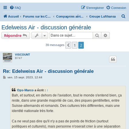
FAQ
S’enregistrer
Connexion
R
Accueil
Forums sur les Compagnies Aériennes
Compagnies aériennes d'Europe
Groupe Lufthansa
e
Edelweiss Air - discussion générale
c
Rechercher
Recherche 
Répondre
h
e
1
2
Précédente
39 messages
r
VISCOUNT
c
B747
h
Re: Edelweiss Air - discussion générale
e
M
ven. 15 sept. 2023, 12:44
r
e
s
s
Ops-Marco
a écrit :
↑
a
g
Bah, et surtout, en dehors de l'aviation, tout le monde s'entend bien, ça
e
reste, dans une grande majorité de cas, des piques gentillettes, entre
Suisse-allemands et romands. Des cultures très différentes, mais une
identité nationale très forte.
Ca ne veut pas dire qu'il n'y a pas de points de friction (surtout
politiques et culturels), mais personne n'oserait crier à une séparation