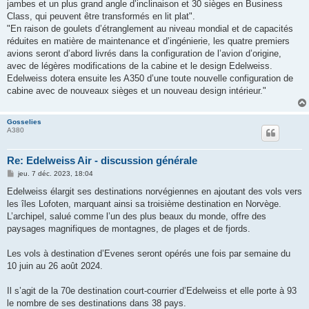
jambes et un plus grand angle d’inclinaison et 30 sièges en Business
Class, qui peuvent être transformés en lit plat".
"En raison de goulets d’étranglement au niveau mondial et de capacités
réduites en matière de maintenance et d’ingénierie, les quatre premiers
avions seront d’abord livrés dans la configuration de l’avion d’origine,
avec de légères modifications de la cabine et le design Edelweiss.
Edelweiss dotera ensuite les A350 d’une toute nouvelle configuration de
cabine avec de nouveaux sièges et un nouveau design intérieur."
Gosselies
A380
Re: Edelweiss Air - discussion générale
M
jeu. 7 déc. 2023, 18:04
e
s
Edelweiss élargit ses destinations norvégiennes en ajoutant des vols vers
s
les îles Lofoten, marquant ainsi sa troisième destination en Norvège.
a
g
L’archipel, salué comme l’un des plus beaux du monde, offre des
e
paysages magnifiques de montagnes, de plages et de fjords.
Les vols à destination d’Evenes seront opérés une fois par semaine du
10 juin au 26 août 2024.
Il s’agit de la 70e destination court-courrier d’Edelweiss et elle porte à 93
le nombre de ses destinations dans 38 pays.