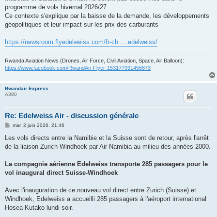
programme de vols hivernal 2026/27
Ce contexte s'explique par la baisse de la demande, les développements
géopolitiques et leur impact sur les prix des carburants
https://newsroom.flyedelweiss.com/fr-ch ... edelweiss/
Rwanda Aviation News (Drones, Air Force, Civil Aviation, Space, Air Balloon):
https://www.facebook.com/RwandAn-Flyer-153177931456873
Rwandair Express
A380
Re: Edelweiss Air - discussion générale
M
mar. 2 juin 2026, 21:46
e
s
Les vols directs entre la Namibie et la Suisse sont de retour, après l'arrêt
s
de la liaison Zurich-Windhoek par Air Namibia au milieu des années 2000.
a
g
e
La compagnie aérienne Edelweiss transporte 285 passagers pour le
vol inaugural direct Suisse-Windhoek
Avec l'inauguration de ce nouveau vol direct entre Zurich (Suisse) et
Windhoek, Edelweiss a accueilli 285 passagers à l'aéroport international
Hosea Kutako lundi soir.