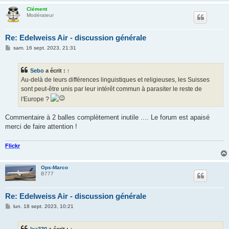
Clément
Modérateur
Re: Edelweiss Air - discussion générale
M
sam. 16 sept. 2023, 21:31
e
s
s
Sebo
a écrit :
↑
a
g
Au-delà de leurs différences linguistiques et religieuses, les Suisses
e
sont peut-être unis par leur intérêt commun à parasiter le reste de
l'Europe ?
Commentaire à 2 balles complètement inutile .... Le forum est apaisé
merci de faire attention !
Flickr
Ops-Marco
B777
Re: Edelweiss Air - discussion générale
M
lun. 18 sept. 2023, 10:21
e
s
s
lxa330
a écrit :
↑