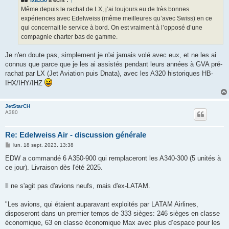
a
g
Même depuis le rachat de LX, j’ai toujours eu de très bonnes
e
expériences avec Edelweiss (même meilleures qu’avec Swiss) en ce
qui concernait le service à bord. On est vraiment à l’opposé d’une
compagnie charter bas de gamme.
Je n'en doute pas, simplement je n'ai jamais volé avec eux, et ne les ai
connus que parce que je les ai assistés pendant leurs années à GVA pré-
rachat par LX (Jet Aviation puis Dnata), avec les A320 historiques HB-
IHX/IHY/IHZ
JetStarCH
A380
Re: Edelweiss Air - discussion générale
M
lun. 18 sept. 2023, 13:38
e
s
EDW a commandé 6 A350-900 qui remplaceront les A340-300 (5 unités à
s
ce jour). Livraison dès l'été 2025.
a
g
e
Il ne s'agit pas d'avions neufs, mais d'ex-LATAM.
"Les avions, qui étaient auparavant exploités par LATAM Airlines,
disposeront dans un premier temps de 333 sièges: 246 sièges en classe
économique, 63 en classe économique Max avec plus d’espace pour les