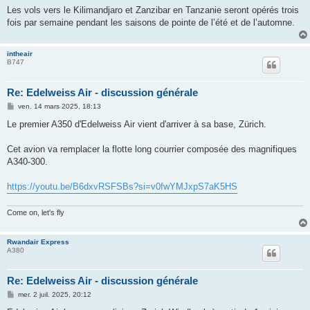
Les vols vers le Kilimandjaro et Zanzibar en Tanzanie seront opérés trois
fois par semaine pendant les saisons de pointe de l’été et de l’automne.
intheair
B747
Re: Edelweiss Air - discussion générale
M
ven. 14 mars 2025, 18:13
e
s
Le premier A350 d'Edelweiss Air vient d'arriver à sa base, Zürich.
s
a
g
Cet avion va remplacer la flotte long courrier composée des magnifiques
e
A340-300.
https://youtu.be/B6dxvRSFSBs?si=v0fwYMJxpS7aK5HS
Come on, let's fly
Rwandair Express
A380
Re: Edelweiss Air - discussion générale
M
mer. 2 juil. 2025, 20:12
e