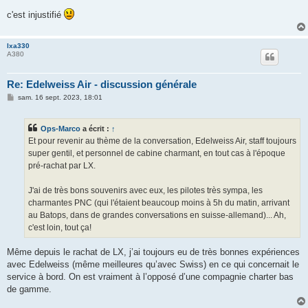
c'est injustifié
lxa330
A380
Re: Edelweiss Air - discussion générale
M
sam. 16 sept. 2023, 18:01
e
s
s
Ops-Marco
a écrit :
↑
a
g
Et pour revenir au thème de la conversation, Edelweiss Air, staff toujours
e
super gentil, et personnel de cabine charmant, en tout cas à l'époque
pré-rachat par LX.
J'ai de très bons souvenirs avec eux, les pilotes très sympa, les
charmantes PNC (qui l'étaient beaucoup moins à 5h du matin, arrivant
au Batops, dans de grandes conversations en suisse-allemand)... Ah,
c'est loin, tout ça!
Même depuis le rachat de LX, j’ai toujours eu de très bonnes expériences
avec Edelweiss (même meilleures qu’avec Swiss) en ce qui concernait le
service à bord. On est vraiment à l’opposé d’une compagnie charter bas
de gamme.