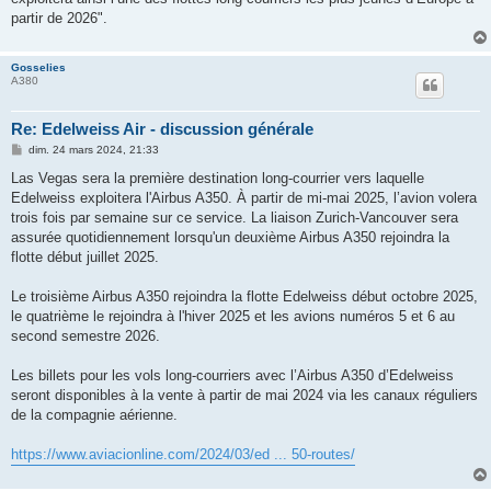
partir de 2026".
Gosselies
A380
Re: Edelweiss Air - discussion générale
M
dim. 24 mars 2024, 21:33
e
s
Las Vegas sera la première destination long-courrier vers laquelle
s
Edelweiss exploitera l'Airbus A350. À partir de mi-mai 2025, l’avion volera
a
g
trois fois par semaine sur ce service. La liaison Zurich-Vancouver sera
e
assurée quotidiennement lorsqu'un deuxième Airbus A350 rejoindra la
flotte début juillet 2025.
Le troisième Airbus A350 rejoindra la flotte Edelweiss début octobre 2025,
le quatrième le rejoindra à l'hiver 2025 et les avions numéros 5 et 6 au
second semestre 2026.
Les billets pour les vols long-courriers avec l’Airbus A350 d’Edelweiss
seront disponibles à la vente à partir de mai 2024 via les canaux réguliers
de la compagnie aérienne.
https://www.aviacionline.com/2024/03/ed ... 50-routes/