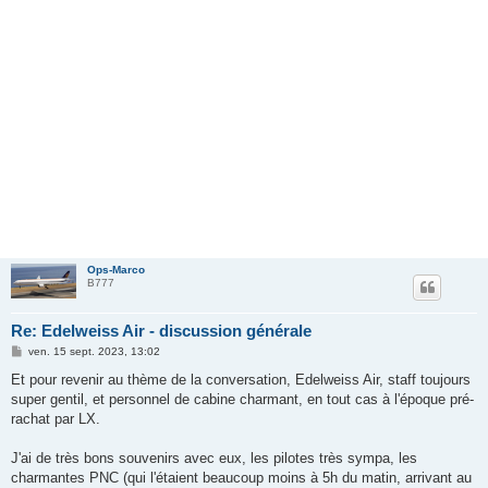
Ops-Marco
B777
Re: Edelweiss Air - discussion générale
M
ven. 15 sept. 2023, 13:02
e
s
Et pour revenir au thème de la conversation, Edelweiss Air, staff toujours
s
super gentil, et personnel de cabine charmant, en tout cas à l'époque pré-
a
g
rachat par LX.
e
J'ai de très bons souvenirs avec eux, les pilotes très sympa, les
charmantes PNC (qui l'étaient beaucoup moins à 5h du matin, arrivant au