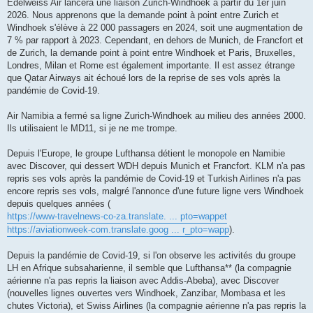
s
Edelweiss Air lancera une liaison Zurich-Windhoek à partir du 1er juin
s
2026. Nous apprenons que la demande point à point entre Zurich et
a
g
Windhoek s'élève à 22 000 passagers en 2024, soit une augmentation de
e
7 % par rapport à 2023. Cependant, en dehors de Munich, de Francfort et
de Zurich, la demande point à point entre Windhoek et Paris, Bruxelles,
Londres, Milan et Rome est également importante. Il est assez étrange
que Qatar Airways ait échoué lors de la reprise de ses vols après la
pandémie de Covid-19.
Air Namibia a fermé sa ligne Zurich-Windhoek au milieu des années 2000.
Ils utilisaient le MD11, si je ne me trompe.
Depuis l'Europe, le groupe Lufthansa détient le monopole en Namibie
avec Discover, qui dessert WDH depuis Munich et Francfort. KLM n'a pas
repris ses vols après la pandémie de Covid-19 et Turkish Airlines n'a pas
encore repris ses vols, malgré l'annonce d'une future ligne vers Windhoek
depuis quelques années (
https://www-travelnews-co-za.translate. ... pto=wappet
https://aviationweek-com.translate.goog ... r_pto=wapp
).
Depuis la pandémie de Covid-19, si l'on observe les activités du groupe
LH en Afrique subsaharienne, il semble que Lufthansa** (la compagnie
aérienne n'a pas repris la liaison avec Addis-Abeba), avec Discover
(nouvelles lignes ouvertes vers Windhoek, Zanzibar, Mombasa et les
chutes Victoria), et Swiss Airlines (la compagnie aérienne n'a pas repris la