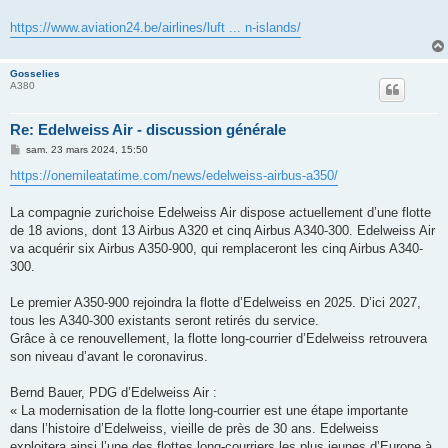
https://www.aviation24.be/airlines/luft ... n-islands/
Gosselies
A380
Re: Edelweiss Air - discussion générale
M
sam. 23 mars 2024, 15:50
e
s
https://onemileatatime.com/news/edelweiss-airbus-a350/
s
a
g
La compagnie zurichoise Edelweiss Air dispose actuellement d’une flotte
e
de 18 avions, dont 13 Airbus A320 et cinq Airbus A340-300. Edelweiss Air
va acquérir six Airbus A350-900, qui remplaceront les cinq Airbus A340-
300.
Le premier A350-900 rejoindra la flotte d’Edelweiss en 2025. D’ici 2027,
tous les A340-300 existants seront retirés du service.
Grâce à ce renouvellement, la flotte long-courrier d’Edelweiss retrouvera
son niveau d’avant le coronavirus.
Bernd Bauer, PDG d’Edelweiss Air :
« La modernisation de la flotte long-courrier est une étape importante
dans l’histoire d’Edelweiss, vieille de près de 30 ans. Edelweiss
exploitera ainsi l’une des flottes long-courriers les plus jeunes d’Europe à