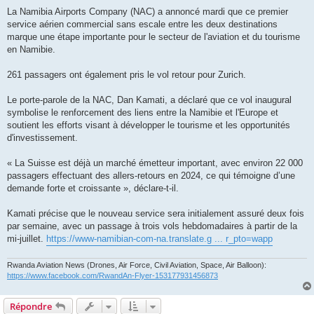
La Namibia Airports Company (NAC) a annoncé mardi que ce premier
service aérien commercial sans escale entre les deux destinations
marque une étape importante pour le secteur de l'aviation et du tourisme
en Namibie.
261 passagers ont également pris le vol retour pour Zurich.
Le porte-parole de la NAC, Dan Kamati, a déclaré que ce vol inaugural
symbolise le renforcement des liens entre la Namibie et l'Europe et
soutient les efforts visant à développer le tourisme et les opportunités
d'investissement.
« La Suisse est déjà un marché émetteur important, avec environ 22 000
passagers effectuant des allers-retours en 2024, ce qui témoigne d’une
demande forte et croissante », déclare-t-il.
Kamati précise que le nouveau service sera initialement assuré deux fois
par semaine, avec un passage à trois vols hebdomadaires à partir de la
mi-juillet.
https://www-namibian-com-na.translate.g ... r_pto=wapp
Rwanda Aviation News (Drones, Air Force, Civil Aviation, Space, Air Balloon):
https://www.facebook.com/RwandAn-Flyer-153177931456873
Répondre