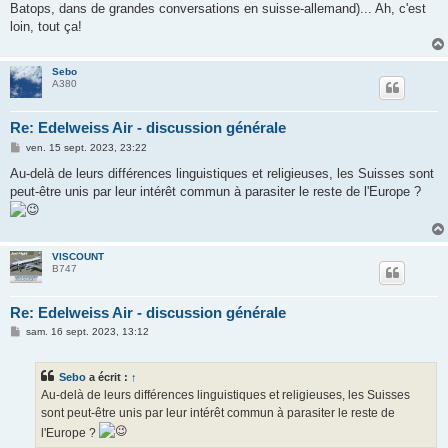
Batops, dans de grandes conversations en suisse-allemand)... Ah, c'est
loin, tout ça!
Sebo
A380
Re: Edelweiss Air - discussion générale
M
ven. 15 sept. 2023, 23:22
e
s
Au-delà de leurs différences linguistiques et religieuses, les Suisses sont
s
peut-être unis par leur intérêt commun à parasiter le reste de l'Europe ?
a
g
e
VISCOUNT
B747
Re: Edelweiss Air - discussion générale
M
sam. 16 sept. 2023, 13:12
e
s
s
Sebo
a écrit :
↑
a
g
Au-delà de leurs différences linguistiques et religieuses, les Suisses
e
sont peut-être unis par leur intérêt commun à parasiter le reste de
l'Europe ?