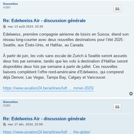
Gosselies
A380
Re: Edelweiss Air - discussion générale
M
mar. 13 août 2024, 20:39
e
s
Edelweiss, première compagnie aérienne de loisirs en Suisse, étend son
s
réseau long-courrier avec deux nouvelles destinations pour l’été 2025 :
a
g
Seattle, aux États-Unis, et Halifax, au Canada.
e
À partir de juin, les vols sans escale de Zurich à Seattle seront assurés
deux fois par semaine, tandis que les vols à destination d’Halifax seront
disponibles deux fois par semaine à partir de juillet. Ces nouvelles
liaisons complètent l’offre nord-américaine d’Edelweiss, qui comprend
déjà Denver, Las Vegas, Tampa Bay, Calgary et Vancouver.
https://www.aviation24.be/airlines/luft ... mmer-2025/
Gosselies
A380
Re: Edelweiss Air - discussion générale
M
mar. 17 déc. 2024, 22:09
e
s
https://www.aviation24.be/airlines/luft ... the-globe/