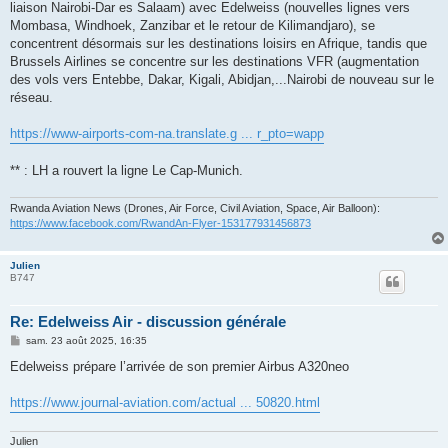
liaison Nairobi-Dar es Salaam) avec Edelweiss (nouvelles lignes vers
Mombasa, Windhoek, Zanzibar et le retour de Kilimandjaro), se
concentrent désormais sur les destinations loisirs en Afrique, tandis que
Brussels Airlines se concentre sur les destinations VFR (augmentation
des vols vers Entebbe, Dakar, Kigali, Abidjan,...Nairobi de nouveau sur le
réseau.
https://www-airports-com-na.translate.g ... r_pto=wapp
** : LH a rouvert la ligne Le Cap-Munich.
Rwanda Aviation News (Drones, Air Force, Civil Aviation, Space, Air Balloon):
https://www.facebook.com/RwandAn-Flyer-153177931456873
Julien
B747
Re: Edelweiss Air - discussion générale
M
sam. 23 août 2025, 16:35
e
s
Edelweiss prépare l’arrivée de son premier Airbus A320neo
s
a
g
https://www.journal-aviation.com/actual ... 50820.html
e
Julien