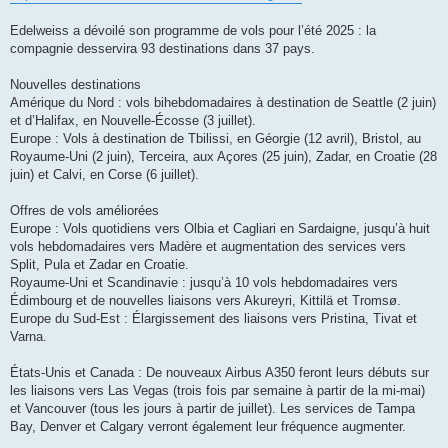
s
a
g
Edelweiss a dévoilé son programme de vols pour l’été 2025 : la
e
compagnie desservira 93 destinations dans 37 pays.
Nouvelles destinations
Amérique du Nord : vols bihebdomadaires à destination de Seattle (2 juin)
et d’Halifax, en Nouvelle-Écosse (3 juillet).
Europe : Vols à destination de Tbilissi, en Géorgie (12 avril), Bristol, au
Royaume-Uni (2 juin), Terceira, aux Açores (25 juin), Zadar, en Croatie (28
juin) et Calvi, en Corse (6 juillet).
Offres de vols améliorées
Europe : Vols quotidiens vers Olbia et Cagliari en Sardaigne, jusqu’à huit
vols hebdomadaires vers Madère et augmentation des services vers
Split, Pula et Zadar en Croatie.
Royaume-Uni et Scandinavie : jusqu’à 10 vols hebdomadaires vers
Édimbourg et de nouvelles liaisons vers Akureyri, Kittilä et Tromsø.
Europe du Sud-Est : Élargissement des liaisons vers Pristina, Tivat et
Varna.
États-Unis et Canada : De nouveaux Airbus A350 feront leurs débuts sur
les liaisons vers Las Vegas (trois fois par semaine à partir de la mi-mai)
et Vancouver (tous les jours à partir de juillet). Les services de Tampa
Bay, Denver et Calgary verront également leur fréquence augmenter.