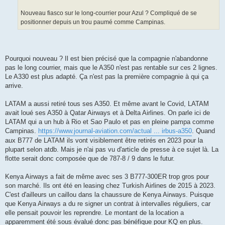
Nouveau fiasco sur le long-courrier pour Azul ? Compliqué de se
positionner depuis un trou paumé comme Campinas.
Pourquoi nouveau ? Il est bien précisé que la compagnie n'abandonne
pas le long courrier, mais que le A350 n'est pas rentable sur ces 2 lignes.
Le A330 est plus adapté. Ça n'est pas la première compagnie à qui ça
arrive.
LATAM a aussi retiré tous ses A350. Et même avant le Covid, LATAM
avait loué ses A350 à Qatar Airways et à Delta Airlines. On parle ici de
LATAM qui a un hub à Rio et Sao Paulo et pas en pleine pampa comme
Campinas.
https://www.journal-aviation.com/actual ... irbus-a350
. Quand
aux B777 de LATAM ils vont visiblement être retirés en 2023 pour la
plupart selon atdb. Mais je n'ai pas vu d'article de presse à ce sujet là. La
flotte serait donc composée que de 787-8 / 9 dans le futur.
Kenya Airways a fait de même avec ses 3 B777-300ER trop gros pour
son marché. Ils ont été en leasing chez Turkish Airlines de 2015 à 2023.
C'est d'ailleurs un caillou dans la chaussure de Kenya Airways. Puisque
que Kenya Airways a du re signer un contrat à intervalles réguliers, car
elle pensait pouvoir les reprendre. Le montant de la location a
apparemment été sous évalué donc pas bénéfique pour KQ en plus.