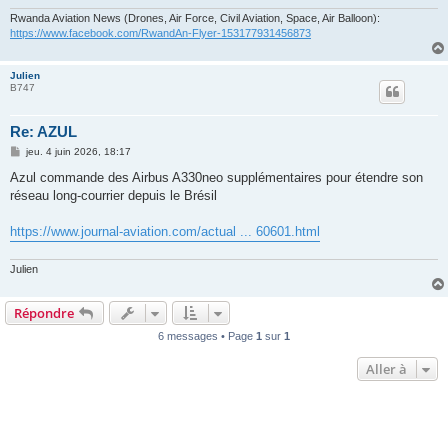
Rwanda Aviation News (Drones, Air Force, Civil Aviation, Space, Air Balloon):
https://www.facebook.com/RwandAn-Flyer-153177931456873
Julien
B747
Re: AZUL
M
jeu. 4 juin 2026, 18:17
e
s
Azul commande des Airbus A330neo supplémentaires pour étendre son
s
réseau long-courrier depuis le Brésil
a
g
e
https://www.journal-aviation.com/actual ... 60601.html
Julien
Répondre
6 messages • Page
1
sur
1
Aller à