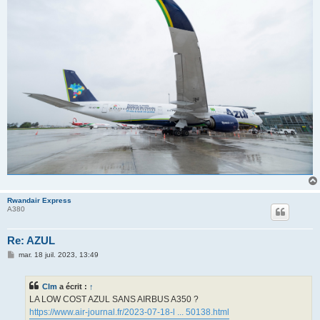
Rwandair Express
A380
Re: AZUL
M
mar. 18 juil. 2023, 13:49
e
s
s
Clm
a écrit :
↑
a
g
LA LOW COST AZUL SANS AIRBUS A350 ?
e
https://www.air-journal.fr/2023-07-18-l ... 50138.html