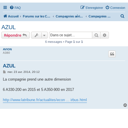
FAQ
S’enregistrer
Connexion
R
Accueil
Forums sur les Compagnies Aériennes
Compagnies aériennes des Amériques
Compagnies aériennes brésiliennes
e
AZUL
c
Rechercher
Recherche 
Répondre
h
6 messages • Page
1
sur
1
e
AVION
r
A380
c
h
AZUL
e
M
mer. 23 avr. 2014, 20:12
e
r
s
La compagnie prend une autre dimension
s
a
g
6 A330-200 en 2015 et 5 A350-900 en 2017
e
http://www.latribune.fr/actualites/econ ... irbus.html