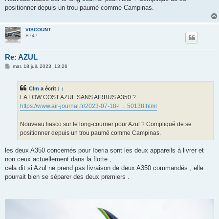
positionner depuis un trou paumé comme Campinas.
VISCOUNT
B747
Re: AZUL
M
mar. 18 juil. 2023, 13:26
e
s
s
Clm
a écrit :
↑
a
g
LA LOW COST AZUL SANS AIRBUS A350 ?
e
https://www.air-journal.fr/2023-07-18-l ... 50138.html
Nouveau fiasco sur le long-courrier pour Azul ? Compliqué de se
positionner depuis un trou paumé comme Campinas.
les deux A350 concernés pour Iberia sont les deux appareils à livrer et
non ceux actuellement dans la flotte ,
cela dit si Azul ne prend pas livraison de deux A350 commandés , elle
pourrait bien se séparer des deux premiers .