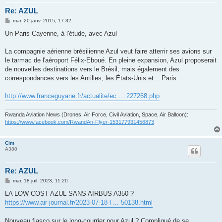
Re: AZUL
M
mar. 20 janv. 2015, 17:32
e
s
Un Paris Cayenne, à l'étude, avec Azul
s
a
g
La compagnie aérienne brésilienne Azul veut faire atterrir ses avions sur
e
le tarmac de l'aéroport Félix-Eboué. En pleine expansion, Azul proposerait
de nouvelles destinations vers le Brésil, mais également des
correspondances vers les Antilles, les États-Unis et... Paris.
http://www.franceguyane.fr/actualite/ec ... 227268.php
Rwanda Aviation News (Drones, Air Force, Civil Aviation, Space, Air Balloon):
https://www.facebook.com/RwandAn-Flyer-153177931456873
Clm
A380
Re: AZUL
M
mar. 18 juil. 2023, 11:20
e
s
LA LOW COST AZUL SANS AIRBUS A350 ?
s
https://www.air-journal.fr/2023-07-18-l ... 50138.html
a
g
e
Nouveau fiasco sur le long-courrier pour Azul ? Compliqué de se