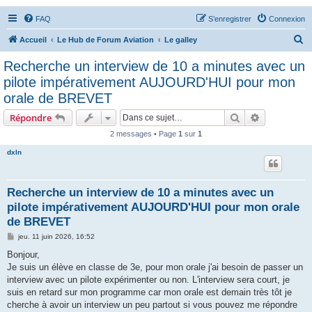
FAQ
S’enregistrer
Connexion
R
Accueil
Le Hub de Forum Aviation
Le galley
e
Recherche un interview de 10 a minutes avec un
c
pilote impérativement AUJOURD'HUI pour mon
h
orale de BREVET
e
Rechercher
Recherche 
Répondre
r
2 messages • Page
1
sur
1
c
dxln
h
e
r
Recherche un interview de 10 a minutes avec un
pilote impérativement AUJOURD'HUI pour mon orale
de BREVET
M
jeu. 11 juin 2026, 16:52
e
s
Bonjour,
s
Je suis un élève en classe de 3e, pour mon orale j'ai besoin de passer un
a
g
interview avec un pilote expérimenter ou non. L'interview sera court, je
e
suis en retard sur mon programme car mon orale est demain très tôt je
cherche à avoir un interview un peu partout si vous pouvez me répondre