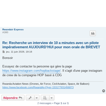
Rwandair Express
A380
Re: Recherche un interview de 10 a minutes avec un pilote
impérativement AUJOURD'HUI pour mon orale de BREVET
M
jeu. 11 juin 2026, 19:16
e
s
Bonsoir
s
a
g
Essayez de contacter la personne qui gère la page
e
https://www.instagram.com/hopbackstage/
. Il s'agit d'une page instagram
de crew de la compagnie HOP basé à CDG
Rwanda Aviation News (Drones, Air Force, Civil Aviation, Space, Air Balloon):
https://www.facebook.com/RwandAn-Flyer-153177931456873
Répondre
2 messages • Page
1
sur
1