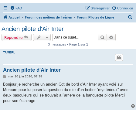
FAQ
S’enregistrer
Connexion
R
Accueil
Forum des métiers de l'aérien
Forum Pilotes de Ligne
e
Ancien pilote d'Air Inter
c
Rechercher
Recherche 
Répondre
h
3 messages • Page
1
sur
1
e
TAMERL
r
c
h
Ancien pilote d'Air Inter
e
M
mar. 16 juin 2026, 07:38
e
r
s
Bonjour je recherche un ancien Cdt de bord d'Air Inter ayant volé sur
s
Mercure pour lui poser la question du role d'un boitier ''mystérieux'' avec
a
g
deux basculeurs qui se trouvait a l'arriere de la banquette pilote Merci
e
pour son éclairage