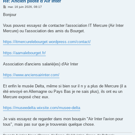
Re: Ancien pilote d'Air Inter
M
mar. 16 juin 2026, 08:17
e
s
Bonjour
s
a
g
Vous pouvez essayez de contacter l'association IT Mercure (Air Inter
e
Mercure) ou l'association des amis du Bourget.
https://itmercurelebourget.wordpress.com/contact/
https://aamalebourget.fr/
Association d'anciens salarié(es) d'Air Inter
https://www.anciensairinter.com/
Et enfin le musée Delta, même si bien sur il n y a plus de Mercure (il a
été envoyé en Allemagne ou Pays Bas je ne sais plus), ils ont eu un
Mercure exposé chez eux.
https://museedelta.wixsite.com/musee-delta
Je vais essayez de regarder dans mon bouquin "Air Inter l'avion pour
tous", mais pas sur que je trouverais quelque chose.