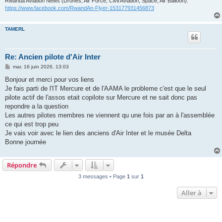
Rwanda Aviation News (Drones, Air Force, Civil Aviation, Space, Air Balloon):
https://www.facebook.com/RwandAn-Flyer-153177931456873
TAMERL
Re: Ancien pilote d'Air Inter
M
mar. 16 juin 2026, 13:03
e
s
Bonjour et merci pour vos liens
s
Je fais parti de l'IT Mercure et de l'AAMA le probleme c'est que le seul
a
g
pilote actif de l'assos etait copilote sur Mercure et ne sait donc pas
e
repondre a la question
Les autres pilotes membres ne viennent qu une fois par an à l'assemblée
ce qui est trop peu
Je vais voir avec le lien des anciens d'Air Inter et le musée Delta
Bonne journée
Répondre
3 messages • Page
1
sur
1
Aller à