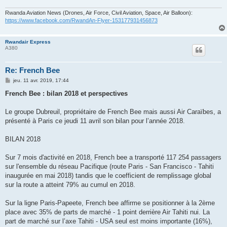
Rwanda Aviation News (Drones, Air Force, Civil Aviation, Space, Air Balloon):
https://www.facebook.com/RwandAn-Flyer-153177931456873
Rwandair Express
A380
Re: French Bee
M
jeu. 11 avr. 2019, 17:44
e
s
French Bee : bilan 2018 et perspectives
s
a
g
Le groupe Dubreuil, propriétaire de French Bee mais aussi Air Caraïbes, a
e
présenté à Paris ce jeudi 11 avril son bilan pour l’année 2018.
BILAN 2018
Sur 7 mois d'activité en 2018, French bee a transporté 117 254 passagers
sur l'ensemble du réseau Pacifique (route Paris - San Francisco - Tahiti
inaugurée en mai 2018) tandis que le coefficient de remplissage global
sur la route a atteint 79% au cumul en 2018.
Sur la ligne Paris-Papeete, French bee affirme se positionner à la 2ème
place avec 35% de parts de marché - 1 point derrière Air Tahiti nui. La
part de marché sur l’axe Tahiti - USA seul est moins importante (16%),