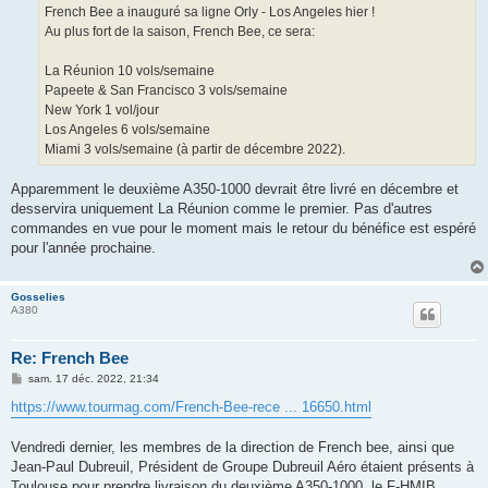
g
French Bee a inauguré sa ligne Orly - Los Angeles hier !
e
Au plus fort de la saison, French Bee, ce sera:
La Réunion 10 vols/semaine
Papeete & San Francisco 3 vols/semaine
New York 1 vol/jour
Los Angeles 6 vols/semaine
Miami 3 vols/semaine (à partir de décembre 2022).
Apparemment le deuxième A350-1000 devrait être livré en décembre et
desservira uniquement La Réunion comme le premier. Pas d'autres
commandes en vue pour le moment mais le retour du bénéfice est espéré
pour l'année prochaine.
Gosselies
A380
Re: French Bee
M
sam. 17 déc. 2022, 21:34
e
s
https://www.tourmag.com/French-Bee-rece ... 16650.html
s
a
g
Vendredi dernier, les membres de la direction de French bee, ainsi que
e
Jean-Paul Dubreuil, Président de Groupe Dubreuil Aéro étaient présents à
Toulouse pour prendre livraison du deuxième A350-1000, le F-HMIB.