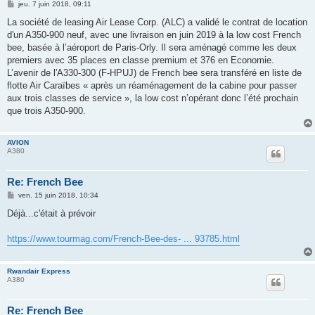
M
jeu. 7 juin 2018, 09:11
e
s
La société de leasing Air Lease Corp. (ALC) a validé le contrat de location
s
d'un A350-900 neuf, avec une livraison en juin 2019 à la low cost French
a
g
bee, basée à l’aéroport de Paris-Orly. Il sera aménagé comme les deux
e
premiers avec 35 places en classe premium et 376 en Economie.
L’avenir de l'A330-300 (F-HPUJ) de French bee sera transféré en liste de
flotte Air Caraïbes « après un réaménagement de la cabine pour passer
aux trois classes de service », la low cost n’opérant donc l’été prochain
que trois A350-900.
AVION
A380
Re: French Bee
M
ven. 15 juin 2018, 10:34
e
s
Déjà...c'était à prévoir
s
a
g
https://www.tourmag.com/French-Bee-des- ... 93785.html
e
Rwandair Express
A380
Re: French Bee