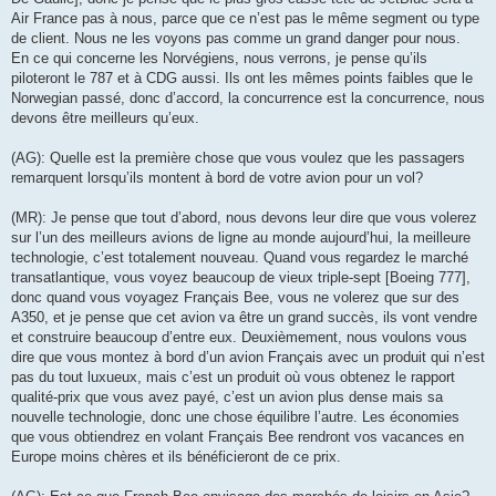
Air France pas à nous, parce que ce n’est pas le même segment ou type
de client. Nous ne les voyons pas comme un grand danger pour nous.
En ce qui concerne les Norvégiens, nous verrons, je pense qu’ils
piloteront le 787 et à CDG aussi. Ils ont les mêmes points faibles que le
Norwegian passé, donc d’accord, la concurrence est la concurrence, nous
devons être meilleurs qu’eux.
(AG): Quelle est la première chose que vous voulez que les passagers
remarquent lorsqu’ils montent à bord de votre avion pour un vol?
(MR): Je pense que tout d’abord, nous devons leur dire que vous volerez
sur l’un des meilleurs avions de ligne au monde aujourd’hui, la meilleure
technologie, c’est totalement nouveau. Quand vous regardez le marché
transatlantique, vous voyez beaucoup de vieux triple-sept [Boeing 777],
donc quand vous voyagez Français Bee, vous ne volerez que sur des
A350, et je pense que cet avion va être un grand succès, ils vont vendre
et construire beaucoup d’entre eux. Deuxièmement, nous voulons vous
dire que vous montez à bord d’un avion Français avec un produit qui n’est
pas du tout luxueux, mais c’est un produit où vous obtenez le rapport
qualité-prix que vous avez payé, c’est un avion plus dense mais sa
nouvelle technologie, donc une chose équilibre l’autre. Les économies
que vous obtiendrez en volant Français Bee rendront vos vacances en
Europe moins chères et ils bénéficieront de ce prix.