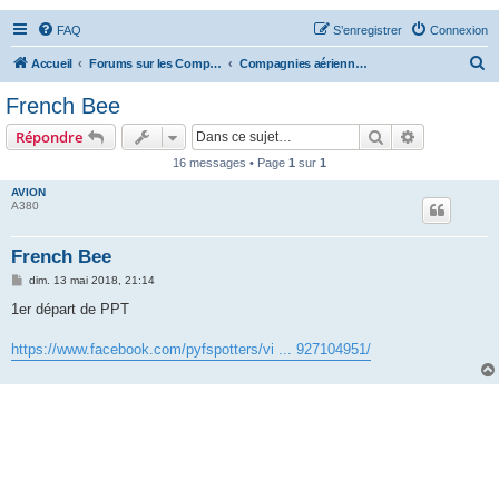
FAQ
S’enregistrer
Connexion
R
Accueil
Forums sur les Compagnies Aériennes
Compagnies aériennes françaises
e
French Bee
c
Rechercher
Recherche 
Répondre
h
16 messages • Page
1
sur
1
e
AVION
r
A380
c
h
French Bee
e
M
dim. 13 mai 2018, 21:14
e
r
s
1er départ de PPT
s
a
g
https://www.facebook.com/pyfspotters/vi ... 927104951/
e