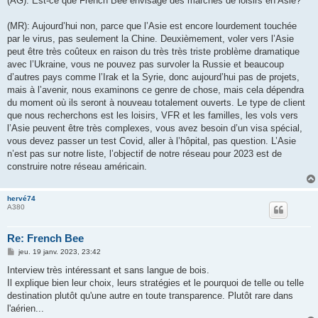
(AG): Est-ce que French Bee envisage des marchés de loisirs en Asie?
(MR): Aujourd’hui non, parce que l’Asie est encore lourdement touchée
par le virus, pas seulement la Chine. Deuxièmement, voler vers l’Asie
peut être très coûteux en raison du très très triste problème dramatique
avec l’Ukraine, vous ne pouvez pas survoler la Russie et beaucoup
d’autres pays comme l’Irak et la Syrie, donc aujourd’hui pas de projets,
mais à l’avenir, nous examinons ce genre de chose, mais cela dépendra
du moment où ils seront à nouveau totalement ouverts. Le type de client
que nous recherchons est les loisirs, VFR et les familles, les vols vers
l’Asie peuvent être très complexes, vous avez besoin d’un visa spécial,
vous devez passer un test Covid, aller à l’hôpital, pas question. L’Asie
n’est pas sur notre liste, l’objectif de notre réseau pour 2023 est de
construire notre réseau américain.
hervé74
A380
Re: French Bee
M
jeu. 19 janv. 2023, 23:42
e
s
Interview très intéressant et sans langue de bois.
s
Il explique bien leur choix, leurs stratégies et le pourquoi de telle ou telle
a
g
destination plutôt qu'une autre en toute transparence. Plutôt rare dans
e
l'aérien...