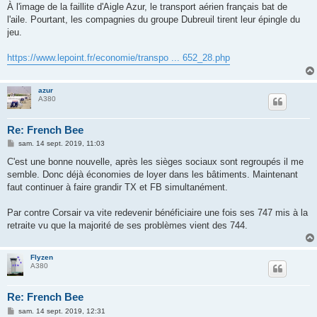
g
À l'image de la faillite d'Aigle Azur, le transport aérien français bat de
e
l'aile. Pourtant, les compagnies du groupe Dubreuil tirent leur épingle du
jeu.
https://www.lepoint.fr/economie/transpo ... 652_28.php
azur
A380
Re: French Bee
M
sam. 14 sept. 2019, 11:03
e
s
C'est une bonne nouvelle, après les sièges sociaux sont regroupés il me
s
semble. Donc déjà économies de loyer dans les bâtiments. Maintenant
a
g
faut continuer à faire grandir TX et FB simultanément.
e
Par contre Corsair va vite redevenir bénéficiaire une fois ses 747 mis à la
retraite vu que la majorité de ses problèmes vient des 744.
Flyzen
A380
Re: French Bee
M
sam. 14 sept. 2019, 12:31