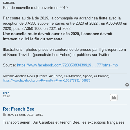
saison.
Pas de nouvelle route ouverte en 2019.
Par contre au delà de 2019, la compagnie va agrandir sa flotte avec la
réception de 3 A350 supplémentaires entre 2020 et 2022 : un A350-900 en
2020, puis 2 A350-1000 en 2021 et 2022.
Une nouvelle route devrait ouvrir dès 2020, l’annonce devrait
intervenir d’ici la fin du semestre.
Illustrations : photos prises en conférence de presse par flight-report.com
et Bruno Trevidic (journaliste Les Échos) et publiées sur Twitter.
Source:
https://www.facebook.com/72305083439919 ... 77?sfns=mo
Rwanda Aviation News (Drones, Air Force, Civil Aviation, Space, Air Balloon):
https://www.facebook.com/RwandAn-Flyer-153177931456873
bren
E190
Re: French Bee
M
sam. 14 sept. 2019, 10:11
e
s
Transport aérien : Air Caraïbes et French Bee, les exceptions françaises
s
a