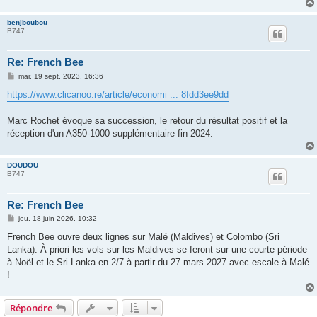
benjboubou
B747
Re: French Bee
M
mar. 19 sept. 2023, 16:36
e
s
https://www.clicanoo.re/article/economi ... 8fdd3ee9dd
s
a
g
Marc Rochet évoque sa succession, le retour du résultat positif et la
e
réception d'un A350-1000 supplémentaire fin 2024.
DOUDOU
B747
Re: French Bee
M
jeu. 18 juin 2026, 10:32
e
s
French Bee ouvre deux lignes sur Malé (Maldives) et Colombo (Sri
s
Lanka). À priori les vols sur les Maldives se feront sur une courte période
a
g
à Noël et le Sri Lanka en 2/7 à partir du 27 mars 2027 avec escale à Malé
e
!
Répondre