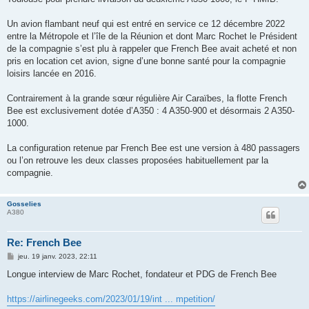
Un avion flambant neuf qui est entré en service ce 12 décembre 2022
entre la Métropole et l’île de la Réunion et dont Marc Rochet le Président
de la compagnie s’est plu à rappeler que French Bee avait acheté et non
pris en location cet avion, signe d’une bonne santé pour la compagnie
loisirs lancée en 2016.
Contrairement à la grande sœur régulière Air Caraïbes, la flotte French
Bee est exclusivement dotée d’A350 : 4 A350-900 et désormais 2 A350-
1000.
La configuration retenue par French Bee est une version à 480 passagers
ou l’on retrouve les deux classes proposées habituellement par la
compagnie.
Gosselies
A380
Re: French Bee
M
jeu. 19 janv. 2023, 22:11
e
s
Longue interview de Marc Rochet, fondateur et PDG de French Bee
s
a
g
https://airlinegeeks.com/2023/01/19/int ... mpetition/
e