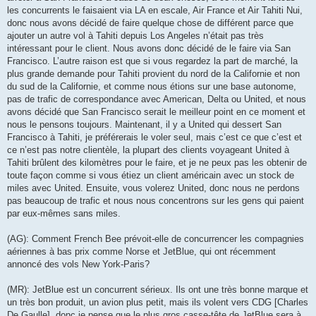
les concurrents le faisaient via LA en escale, Air France et Air Tahiti Nui,
donc nous avons décidé de faire quelque chose de différent parce que
ajouter un autre vol à Tahiti depuis Los Angeles n’était pas très
intéressant pour le client. Nous avons donc décidé de le faire via San
Francisco. L’autre raison est que si vous regardez la part de marché, la
plus grande demande pour Tahiti provient du nord de la Californie et non
du sud de la Californie, et comme nous étions sur une base autonome,
pas de trafic de correspondance avec American, Delta ou United, et nous
avons décidé que San Francisco serait le meilleur point en ce moment et
nous le pensons toujours. Maintenant, il y a United qui dessert San
Francisco à Tahiti, je préférerais le voler seul, mais c’est ce que c’est et
ce n’est pas notre clientèle, la plupart des clients voyageant United à
Tahiti brûlent des kilomètres pour le faire, et je ne peux pas les obtenir de
toute façon comme si vous étiez un client américain avec un stock de
miles avec United. Ensuite, vous volerez United, donc nous ne perdons
pas beaucoup de trafic et nous nous concentrons sur les gens qui paient
par eux-mêmes sans miles.
(AG): Comment French Bee prévoit-elle de concurrencer les compagnies
aériennes à bas prix comme Norse et JetBlue, qui ont récemment
annoncé des vols New York-Paris?
(MR): JetBlue est un concurrent sérieux. Ils ont une très bonne marque et
un très bon produit, un avion plus petit, mais ils volent vers CDG [Charles
De Gaulle], donc je pense que le plus gros casse-tête de JetBlue sera à