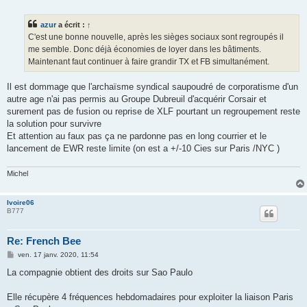
e
s
s
azur
a écrit :
↑
a
g
C'est une bonne nouvelle, après les sièges sociaux sont regroupés il
e
me semble. Donc déjà économies de loyer dans les bâtiments.
Maintenant faut continuer à faire grandir TX et FB simultanément.
Il est dommage que l'archaïsme syndical saupoudré de corporatisme d'un
autre age n'ai pas permis au Groupe Dubreuil d'acquérir Corsair et
surement pas de fusion ou reprise de XLF pourtant un regroupement reste
la solution pour survivre
Et attention au faux pas ça ne pardonne pas en long courrier et le
lancement de EWR reste limite (on est a +/-10 Cies sur Paris /NYC )
Michel
Ivoire06
B777
Re: French Bee
M
ven. 17 janv. 2020, 11:54
e
s
La compagnie obtient des droits sur Sao Paulo
s
a
g
Elle récupère 4 fréquences hebdomadaires pour exploiter la liaison Paris
e