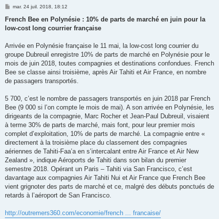
M
mar. 24 juil. 2018, 18:12
e
s
French Bee en Polynésie : 10% de parts de marché en juin pour la
s
low-cost long courrier française
a
g
e
Arrivée en Polynésie française le 11 mai, la low-cost long courrier du
groupe Dubreuil enregistre 10% de parts de marché en Polynésie pour le
mois de juin 2018, toutes compagnies et destinations confondues. French
Bee se classe ainsi troisième, après Air Tahiti et Air France, en nombre
de passagers transportés.
5 700, c’est le nombre de passagers transportés en juin 2018 par French
Bee (9 000 si l’on compte le mois de mai). A son arrivée en Polynésie, les
dirigeants de la compagnie, Marc Rocher et Jean-Paul Dubreuil, visaient
à terme 30% de parts de marché, mais font, pour leur premier mois
complet d’exploitation, 10% de parts de marché. La compagnie entre «
directement à la troisième place du classement des compagnies
aériennes de Tahiti-Faa’a en s’intercalant entre Air France et Air New
Zealand », indique Aéroports de Tahiti dans son bilan du premier
semestre 2018. Opérant un Paris – Tahiti via San Francisco, c’est
davantage aux compagnies Air Tahiti Nui et Air France que French Bee
vient grignoter des parts de marché et ce, malgré des débuts ponctués de
retards à l’aéroport de San Francisco.
http://outremers360.com/economie/french ... francaise/