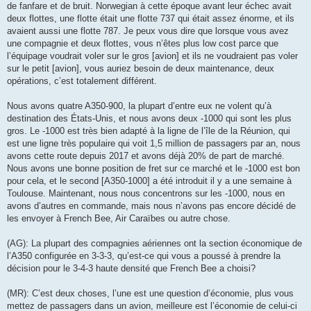
de fanfare et de bruit. Norwegian à cette époque avant leur échec avait
deux flottes, une flotte était une flotte 737 qui était assez énorme, et ils
avaient aussi une flotte 787. Je peux vous dire que lorsque vous avez
une compagnie et deux flottes, vous n’êtes plus low cost parce que
l’équipage voudrait voler sur le gros [avion] et ils ne voudraient pas voler
sur le petit [avion], vous auriez besoin de deux maintenance, deux
opérations, c’est totalement différent.
Nous avons quatre A350-900, la plupart d’entre eux ne volent qu’à
destination des États-Unis, et nous avons deux -1000 qui sont les plus
gros. Le -1000 est très bien adapté à la ligne de l’île de la Réunion, qui
est une ligne très populaire qui voit 1,5 million de passagers par an, nous
avons cette route depuis 2017 et avons déjà 20% de part de marché.
Nous avons une bonne position de fret sur ce marché et le -1000 est bon
pour cela, et le second [A350-1000] a été introduit il y a une semaine à
Toulouse. Maintenant, nous nous concentrons sur les -1000, nous en
avons d’autres en commande, mais nous n’avons pas encore décidé de
les envoyer à French Bee, Air Caraïbes ou autre chose.
(AG): La plupart des compagnies aériennes ont la section économique de
l’A350 configurée en 3-3-3, qu’est-ce qui vous a poussé à prendre la
décision pour le 3-4-3 haute densité que French Bee a choisi?
(MR): C’est deux choses, l’une est une question d’économie, plus vous
mettez de passagers dans un avion, meilleure est l’économie de celui-ci