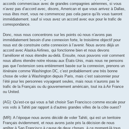
accords commerciaux avec de grandes compagnies aériennes, si vous
n’avez pas d’accord avec, disons, American et que vous arrivez à Dallas,
vous êtes mort, vous ne commencez pas cela parce qu’ils vous tueront
immédiatement. sauf si vous avez un accord avec eux pour le trafic de
correspondance.
Donc, nous nous concentrons sur les points où nous n’avons pas
immédiatement besoin d’une connexion forte, le troisième objectif pour
nous est de construire cette connexion à l’avenir. Nous avons déjà un
accord avec Alaska Airlines, qui fonctionne bien et nous devons
l’améliorer et nous étendre au-delà. Ensuite, nous pouvons voir comment
nous allons étendre notre réseau aux États-Unis, mais nous ne pensons
pas que l’extension sera entièrement basée sur la connexion, prenons un
itinéraire comme Washington DC, c’est probablement une très bonne
chose de voler à Washington depuis Paris, mais c’est saisonnier pour
l’été pour les personnes voyageant seules, mais nous n’aurons pas le
trafic de la Français ou du gouvernement américain, tout ira à Air France
ou United.
(AG): Qu’est-ce qui vous a fait choisir San Francisco comme escale pour
vos vols à Tahiti par rapport à d’autres grandes villes de la côte ouest?
(MR): A l’époque nous avons décidé de voler Tahiti, qui est un territoire
Français évidemment, et nous avons juste pris la décision de nous
arrêter à San Francisco à cause de deux choses, à ce moment-là tous