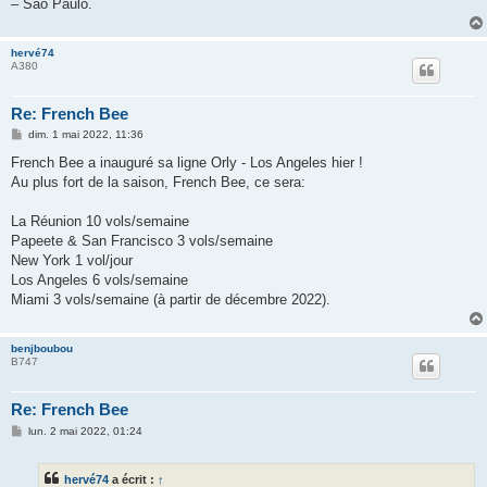
– Sao Paulo.
hervé74
A380
Re: French Bee
M
dim. 1 mai 2022, 11:36
e
s
French Bee a inauguré sa ligne Orly - Los Angeles hier !
s
Au plus fort de la saison, French Bee, ce sera:
a
g
e
La Réunion 10 vols/semaine
Papeete & San Francisco 3 vols/semaine
New York 1 vol/jour
Los Angeles 6 vols/semaine
Miami 3 vols/semaine (à partir de décembre 2022).
benjboubou
B747
Re: French Bee
M
lun. 2 mai 2022, 01:24
e
s
s
hervé74
a écrit :
↑
a