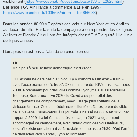
visiblement (
https://www.senat.fr/questions/base/199 ... 12925.html
).
L'alliance TGV Air France a commencé à Lille en 1995 (
https://www.lesechos.fr/1995/05/air-fra ... fer-856988
).
Dans les années 80-90 AF opérait des vols sur New York et les Antilles
au départ de Lille. Par la suite la compagnie a du reprendre des ex lignes
Air Inter et Flandre Air qui ont été intégrés chez AF. AF a quitté Lille il y a
quelques années.
Bon après on est pas à l'abri de surprise bien sur.
Mais peu à peu, le trafic domestique s’est érodé…
Oui, et cela ne date pas du Covid. Il y a d’abord eu un effet « train »,
avec l'accélération de l'offre SNCF en matière de TGV dans les années
2000. Notamment pour des villes comme Lyon, mais aussi Marseille,
Toulouse, Bordeaux… En 2020, le Covid a eu pour effet des
changements de comportement, avec l’usage plus soutenu de la
visioconférence. Ce qui a réduit notre clientèle affaires, cœur de cible
de la Navette. L’aller-retour à la journée a baissé de 60 % en 2023 par
rapport à 2019. La loi Climat et résilience, en 2021, a également
accompagné ce changement, avec l'interdiction des vols intérieurs,
lorsqu'il existe une alternative ferroviaire en moins de 2h30. D’où l’arrêt
de dessertes vers Nantes, Lyon et Bordeaux.