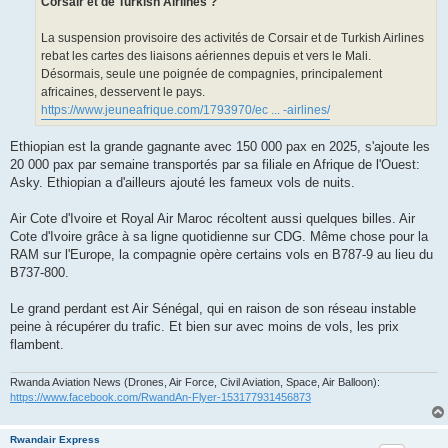
Corsair et de Turkish Airlines ?
La suspension provisoire des activités de Corsair et de Turkish Airlines
rebat les cartes des liaisons aériennes depuis et vers le Mali.
Désormais, seule une poignée de compagnies, principalement
africaines, desservent le pays.
https://www.jeuneafrique.com/1793970/ec ... -airlines/
Ethiopian est la grande gagnante avec 150 000 pax en 2025, s'ajoute les
20 000 pax par semaine transportés par sa filiale en Afrique de l'Ouest:
Asky. Ethiopian a d'ailleurs ajouté les fameux vols de nuits.
Air Cote d'Ivoire et Royal Air Maroc récoltent aussi quelques billes. Air
Cote d'Ivoire grâce à sa ligne quotidienne sur CDG. Même chose pour la
RAM sur l'Europe, la compagnie opère certains vols en B787-9 au lieu du
B737-800.
Le grand perdant est Air Sénégal, qui en raison de son réseau instable
peine à récupérer du trafic. Et bien sur avec moins de vols, les prix
flambent.
Rwanda Aviation News (Drones, Air Force, Civil Aviation, Space, Air Balloon):
https://www.facebook.com/RwandAn-Flyer-153177931456873
Rwandair Express