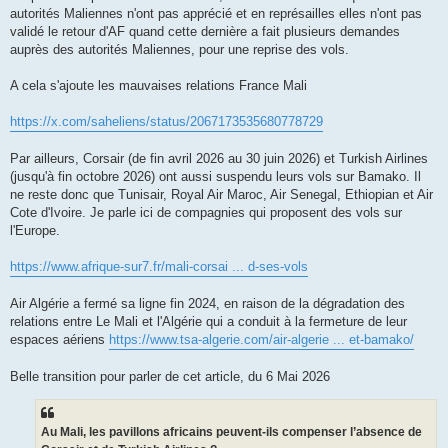
e
autorités Maliennes n'ont pas apprécié et en représailles elles n'ont pas
validé le retour d'AF quand cette dernière a fait plusieurs demandes
auprès des autorités Maliennes, pour une reprise des vols.
A cela s'ajoute les mauvaises relations France Mali
https://x.com/saheliens/status/2067173535680778729
Par ailleurs, Corsair (de fin avril 2026 au 30 juin 2026) et Turkish Airlines
(jusqu'à fin octobre 2026) ont aussi suspendu leurs vols sur Bamako. Il
ne reste donc que Tunisair, Royal Air Maroc, Air Senegal, Ethiopian et Air
Cote d'Ivoire. Je parle ici de compagnies qui proposent des vols sur
l'Europe.
https://www.afrique-sur7.fr/mali-corsai ... d-ses-vols
Air Algérie a fermé sa ligne fin 2024, en raison de la dégradation des
relations entre Le Mali et l'Algérie qui a conduit à la fermeture de leur
espaces aériens
https://www.tsa-algerie.com/air-algerie ... et-bamako/
Belle transition pour parler de cet article, du 6 Mai 2026
Au Mali, les pavillons africains peuvent-ils compenser l’absence de