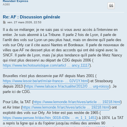
Rwandair Express
A380
Re: AF : Discussion générale
M
ven. 27 mars 2026, 22:53
e
s
Il a du se mélanger, je ne sais pas si vous avez accès à l'interview en
s
entier. Je suis abonné à La Tribune. Il parle 2 fois de Lyon, il parle de
a
g
l’arrêt des vols sur Lyon un peu plus haut, mais on devine qu'il parle des
e
vols sur Orly car il cite aussi Nantes et Bordeaux. Il parle de nouveaux de
villes que AF ne dessert plus et des accords qui ont été signé avec la
SNCF. Il parle de Lyon, mais j'ai plus tendance qu'il parle de Metz Nancy
qui n'est plus desservi au départ de CDG depuis 2006 (
https://www.lechotouristique.com/articl ... ancy,11117
).
Bruxelles n'est plus desservie par AF depuis Mars 2001 (
https://www.lesoir.be/art/m/air-france- ... 0JV1Y.html
) et Strasbourg
depuis 2013 (
https://www.lalsace.fr/actualite/2012/0 ... urg-roissy
). Je
parle ici de CDG.
Pour Lille, la TAT (
https://www.lemonde.fr/archives/article ... 19218.html
)
et Air Inter (
https://www.lemonde.fr/archives/article ... 19218.html
) ont
exploité des vols sur Orly. Air Inter est pas restée de 1965 (
https://www.persee.fr/doc/htn_0018-439x ... m_1_1_1451
) à 1974. La TAT
a repris la ligne qui a du l'opérer jusqu'au milieu des années 90