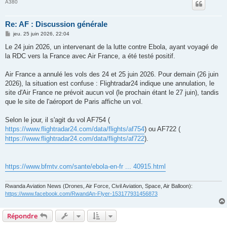
A380
Re: AF : Discussion générale
M
jeu. 25 juin 2026, 22:04
e
s
Le 24 juin 2026, un intervenant de la lutte contre Ebola, ayant voyagé de
s
la RDC vers la France avec Air France, a été testé positif.
a
g
e
Air France a annulé les vols des 24 et 25 juin 2026. Pour demain (26 juin
2026), la situation est confuse : Flightradar24 indique une annulation, le
site d'Air France ne prévoit aucun vol (le prochain étant le 27 juin), tandis
que le site de l'aéroport de Paris affiche un vol.
Selon le jour, il s'agit du vol AF754 (
https://www.flightradar24.com/data/flights/af754
) ou AF722 (
https://www.flightradar24.com/data/flights/af722
).
https://www.bfmtv.com/sante/ebola-en-fr ... 40915.html
Rwanda Aviation News (Drones, Air Force, Civil Aviation, Space, Air Balloon):
https://www.facebook.com/RwandAn-Flyer-153177931456873
Répondre