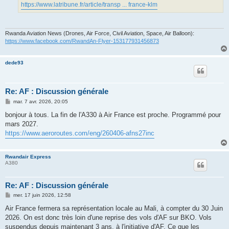
https://www.latribune.fr/article/transp ... france-klm
Rwanda Aviation News (Drones, Air Force, Civil Aviation, Space, Air Balloon):
https://www.facebook.com/RwandAn-Flyer-153177931456873
dede93
Re: AF : Discussion générale
M
mar. 7 avr. 2026, 20:05
e
s
bonjour à tous. La fin de l'A330 à Air France est proche. Programmé pour
s
mars 2027.
a
g
https://www.aeroroutes.com/eng/260406-afns27inc
e
Rwandair Express
A380
Re: AF : Discussion générale
M
mer. 17 juin 2026, 12:58
e
s
Air France fermera sa représentation locale au Mali, à compter du 30 Juin
s
2026. On est donc très loin d'une reprise des vols d'AF sur BKO. Vols
a
g
suspendus depuis maintenant 3 ans, à l'initiative d'AF. Ce que les