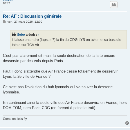
B747
Re: AF : Discussion générale
M
ven. 27 mars 2026, 12:09
e
s
s
Sebo
a écrit :
↑
a
g
il laisse entendre (lapsus ?) la fin du CDG-LYS en avion et sa bascule
e
totale sur TGV Air.
C'est pas clairement dit mais la seule destination de la liste encore
desservie par des vols depuis Paris.
Faut il donc s'attendre que Air France cesse totalement de desservir
Lyon, la 2e ville de France ?
Ce n'est pas l'evolution du hub lyonnais qui va sauver la desserte
lyonnaise.
En continuant ainsi la seule ville que Air France deservira en France, hors
DOM TOM, sera Paris CDG (en forçant à peine le trait).
Come on, let's fly