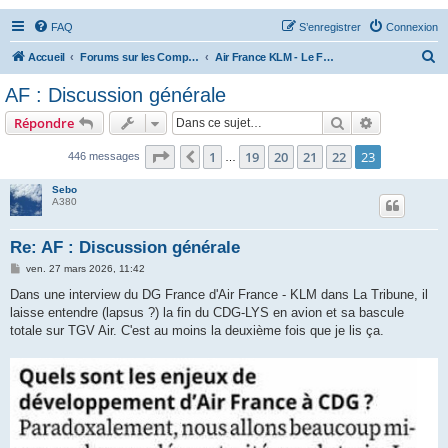
FAQ
S’enregistrer
Connexion
R
Accueil
Forums sur les Compagnies Aériennes
Air France KLM - Le Forum
e
AF : Discussion générale
c
Rechercher
Recherche 
Répondre
h
e
Page
23
sur
23
1
19
20
21
22
23
Précédente
446 messages
…
r
Sebo
c
A380
h
Re: AF : Discussion générale
e
M
ven. 27 mars 2026, 11:42
r
e
s
Dans une interview du DG France d'Air France - KLM dans La Tribune, il
s
laisse entendre (lapsus ?) la fin du CDG-LYS en avion et sa bascule
a
g
totale sur TGV Air. C'est au moins la deuxième fois que je lis ça.
e