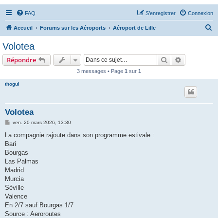
FAQ
S’enregistrer
Connexion
R
Accueil
Forums sur les Aéroports
Aéroport de Lille
e
Volotea
c
Rechercher
Recherche 
Répondre
h
3 messages • Page
1
sur
1
e
thogui
r
c
h
Volotea
e
M
ven. 20 mars 2026, 13:30
e
r
s
La compagnie rajoute dans son programme estivale :
s
Bari
a
g
Bourgas
e
Las Palmas
Madrid
Murcia
Séville
Valence
En 2/7 sauf Bourgas 1/7
Source : Aeroroutes