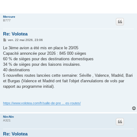
Mercure
B777
Re: Volotea
M
ven. 22 mai 2026, 23:06
e
s
Le 3ème avion a été mis en place le 20/05
s
Capacité annoncée pour 2026 : 845 000 sièges
a
g
60 % de sièges pour des destinations domestiques
e
34 % de sièges pour des liaisons insulaires.
40 destinations
5 nouvelles routes lancées cette semaine: Séville , Valence, Madrid, Bari
et Burgas (Valence et Madrid ont fait l'objet d'annulations de vols par
rapport au programme initial).
https://www.volotea.com/fr/salle-de-pre ... es-routes/
Nin-Nin
A321
Re: Volotea