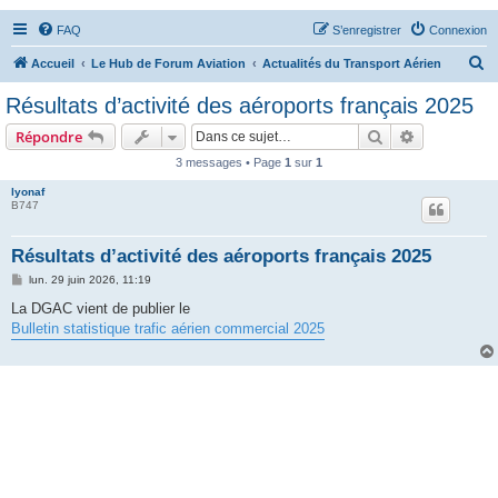
FAQ
S’enregistrer
Connexion
R
Accueil
Le Hub de Forum Aviation
Actualités du Transport Aérien
e
Résultats d’activité des aéroports français 2025
c
Rechercher
Recherche 
Répondre
h
3 messages • Page
1
sur
1
e
lyonaf
r
B747
c
h
Résultats d’activité des aéroports français 2025
e
M
lun. 29 juin 2026, 11:19
e
r
s
La DGAC vient de publier le
s
Bulletin statistique trafic aérien commercial 2025
a
g
e