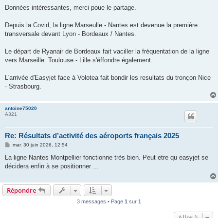
e
s
Données intéressantes, merci poue le partage.
s
a
g
Depuis la Covid, la ligne Marseulle - Nantes est devenue la première
e
transversale devant Lyon - Bordeaux / Nantes.
Le départ de Ryanair de Bordeaux fait vaciller la fréquentation de la ligne
vers Marseille. Toulouse - Lille s'éffondre également.
L'arrivée d'Easyjet face à Volotea fait bondir les resultats du tronçon Nice
- Strasbourg.
antoine75020
A321
Re: Résultats d’activité des aéroports français 2025
M
mar. 30 juin 2026, 12:54
e
s
La ligne Nantes Montpellier fonctionne très bien. Peut etre qu easyjet se
s
décidera enfin à se positionner ...
a
g
e
Répondre
3 messages • Page
1
sur
1
Aller à