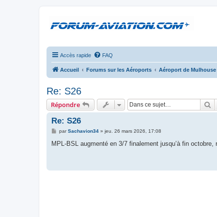
Accès rapide
FAQ
Accueil
Forums sur les Aéroports
Aéroport de Mulhouse
Re: S26
R
Répondre
Re: S26
M
par
Sachavion34
»
jeu. 26 mars 2026, 17:08
e
s
MPL-BSL augmenté en 3/7 finalement jusqu’à fin octobre, ré
s
a
g
e