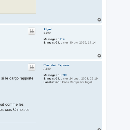
H
a
u
Allyul
t
E190
Messages :
114
Enregistré le :
mer. 30 avr. 2025, 17:14
H
a
u
Rwandair Express
t
A380
Messages :
8599
si le cargo rapporte.
Enregistré le :
mer. 24 sept. 2008, 22:19
Localisation :
Paris Montpellier Kigali
 Tout comme les
des cies Chinoises
H