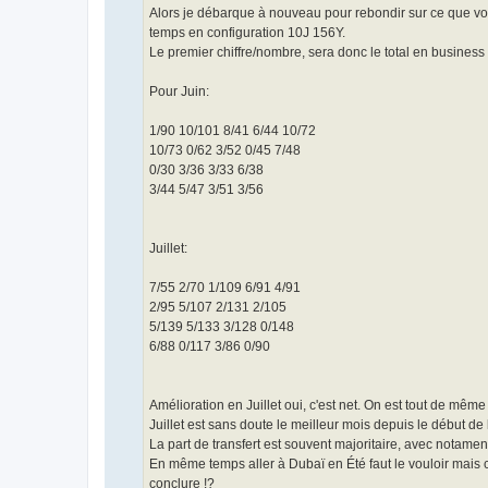
g
Alors je débarque à nouveau pour rebondir sur ce que vous 
e
temps en configuration 10J 156Y.
Le premier chiffre/nombre, sera donc le total en business p
Pour Juin:
1/90 10/101 8/41 6/44 10/72
10/73 0/62 3/52 0/45 7/48
0/30 3/36 3/33 6/38
3/44 5/47 3/51 3/56
Juillet:
7/55 2/70 1/109 6/91 4/91
2/95 5/107 2/131 2/105
5/139 5/133 3/128 0/148
6/88 0/117 3/86 0/90
Amélioration en Juillet oui, c'est net. On est tout de même l
Juillet est sans doute le meilleur mois depuis le début de l
La part de transfert est souvent majoritaire, avec notam
En même temps aller à Dubaï en Été faut le vouloir mais c
conclure !?