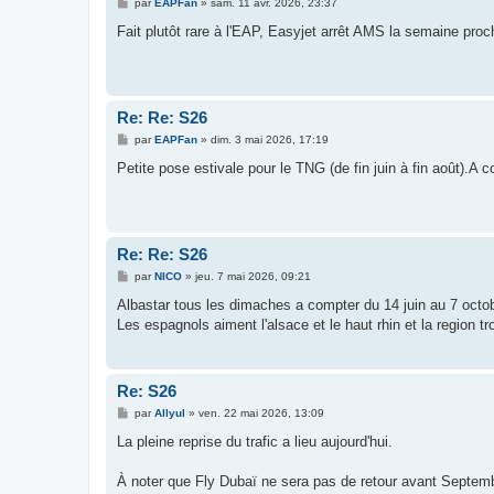
M
par
EAPFan
»
sam. 11 avr. 2026, 23:37
e
s
Fait plutôt rare à l'EAP, Easyjet arrêt AMS la semaine proc
s
a
g
e
Re: Re: S26
M
par
EAPFan
»
dim. 3 mai 2026, 17:19
e
s
Petite pose estivale pour le TNG (de fin juin à fin août).A
s
a
g
e
Re: Re: S26
M
par
NICO
»
jeu. 7 mai 2026, 09:21
e
s
Albastar tous les dimaches a compter du 14 juin au 7 octobr
s
Les espagnols aiment l'alsace et le haut rhin et la region tro
a
g
e
Re: S26
M
par
Allyul
»
ven. 22 mai 2026, 13:09
e
s
La pleine reprise du trafic a lieu aujourd'hui.
s
a
g
À noter que Fly Dubaï ne sera pas de retour avant Septemb
e