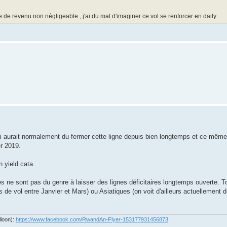
e revenu non négligeable , j'ai du mal d'imaginer ce vol se renforcer en daily..
i aurait normalement du fermer cette ligne depuis bien longtemps et ce même 
er 2019.
 yield cata.
es ne sont pas du genre à laisser des lignes déficitaires longtemps ouverte.
e vol entre Janvier et Mars) ou Asiatiques (on voit d'ailleurs actuellement 
lloon):
https://www.facebook.com/RwandAn-Flyer-153177931456873