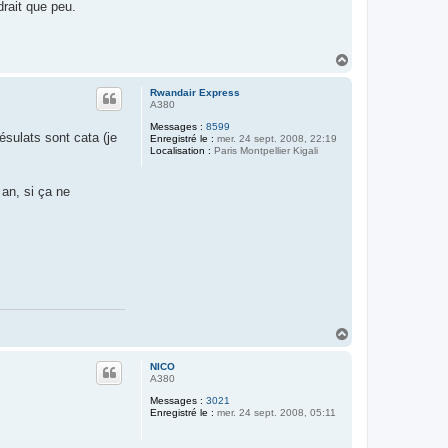
drait que peu.
H
a
u
Rwandair Express
t
A380
Messages :
8599
ésulats sont cata (je
Enregistré le :
mer. 24 sept. 2008, 22:19
Localisation :
Paris Montpellier Kigali
an, si ça ne
H
a
u
NICO
t
A380
Messages :
3021
Enregistré le :
mer. 24 sept. 2008, 05:11