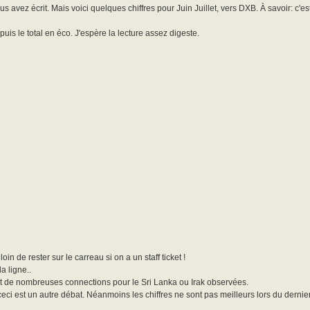
avez écrit. Mais voici quelques chiffres pour Juin Juillet, vers DXB. À savoir: c'es
uis le total en éco. J'espère la lecture assez digeste.
oin de rester sur le carreau si on a un staff ticket !
a ligne..
ent de nombreuses connections pour le Sri Lanka ou Irak observées.
eci est un autre débat. Néanmoins les chiffres ne sont pas meilleurs lors du derni