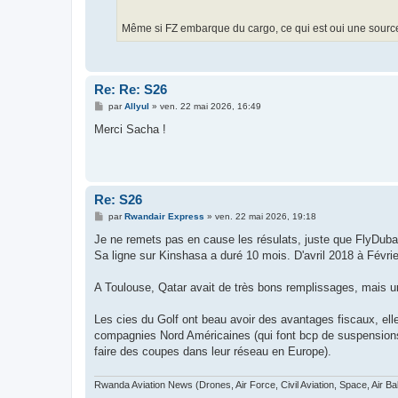
Même si FZ embarque du cargo, ce qui est oui une source d
Re: Re: S26
M
par
Allyul
»
ven. 22 mai 2026, 16:49
e
s
Merci Sacha !
s
a
g
e
Re: S26
M
par
Rwandair Express
»
ven. 22 mai 2026, 19:18
e
s
Je ne remets pas en cause les résulats, juste que FlyDuba
s
Sa ligne sur Kinshasa a duré 10 mois. D'avril 2018 à Févri
a
g
e
A Toulouse, Qatar avait de très bons remplissages, mais un
Les cies du Golf ont beau avoir des avantages fiscaux, ell
compagnies Nord Américaines (qui font bcp de suspensions d
faire des coupes dans leur réseau en Europe).
Rwanda Aviation News (Drones, Air Force, Civil Aviation, Space, Air Ba