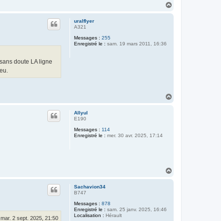
H
a
u
uralflyer
t
A321
Messages :
255
Enregistré le :
sam. 19 mars 2011, 16:36
 sans doute LA ligne
peu.
H
a
u
Allyul
t
E190
Messages :
114
Enregistré le :
mer. 30 avr. 2025, 17:14
H
a
u
Sachavion34
t
B747
Messages :
878
Enregistré le :
sam. 25 janv. 2025, 16:46
Localisation :
Hérault
mar. 2 sept. 2025, 21:50