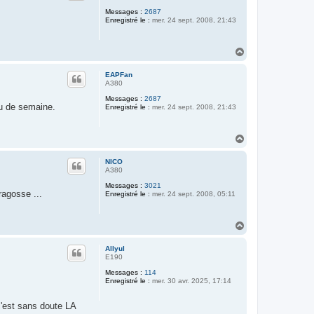
Messages :
2687
Enregistré le :
mer. 24 sept. 2008, 21:43
H
a
u
EAPFan
t
A380
Messages :
2687
eu de semaine.
Enregistré le :
mer. 24 sept. 2008, 21:43
H
a
u
NICO
t
A380
Messages :
3021
ragosse ...
Enregistré le :
mer. 24 sept. 2008, 05:11
H
a
u
Allyul
t
E190
Messages :
114
Enregistré le :
mer. 30 avr. 2025, 17:14
c'est sans doute LA