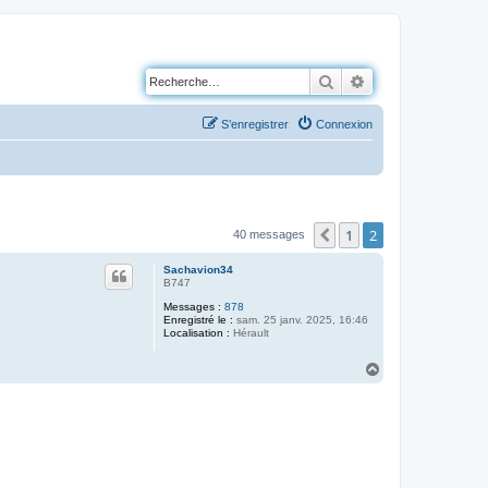
Rechercher
Recherche avancé
S’enregistrer
Connexion
1
2
Précédente
40 messages
Sachavion34
B747
Messages :
878
Enregistré le :
sam. 25 janv. 2025, 16:46
Localisation :
Hérault
H
a
u
t