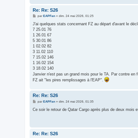
Re: Re: S26
M
par
EAPFan
»
dim. 24 mai 2026, 01:25
e
s
J'ai quelques stats concernant FZ au départ d'avant le déc
s
7 25.01 76
a
g
1 26.01 67
e
5 30.01 86
1 02.02 82
3 11.02 110
7 15.02 146
1 16.02 154
3 18.02 140
Janvier n'est pas un grand mois pour le TA. Par contre en fé
FZ ait "les pires remplissages à l'EAP".
Re: Re: S26
M
par
EAPFan
»
dim. 24 mai 2026, 01:35
e
s
Ce soir le retour de Qatar Cargo après plus de deux mois 
s
a
g
e
Re: Re: S26