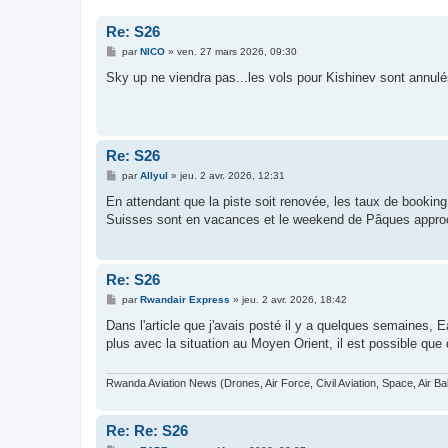
Re: S26
M
par
NICO
»
ven. 27 mars 2026, 09:30
e
s
Sky up ne viendra pas...les vols pour Kishinev sont annulé
s
a
g
e
Re: S26
M
par
Allyul
»
jeu. 2 avr. 2026, 12:31
e
s
En attendant que la piste soit renovée, les taux de bookin
s
Suisses sont en vacances et le weekend de Pâques approc
a
g
e
Re: S26
M
par
Rwandair Express
»
jeu. 2 avr. 2026, 18:42
e
s
Dans l'article que j'avais posté il y a quelques semaines, 
s
plus avec la situation au Moyen Orient, il est possible que
a
g
e
Rwanda Aviation News (Drones, Air Force, Civil Aviation, Space, Air Ba
Re: Re: S26