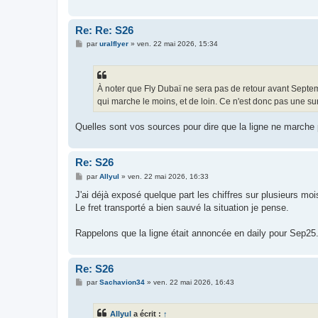
e
Re: Re: S26
M
par
uralflyer
»
ven. 22 mai 2026, 15:34
e
s
s
a
g
À noter que Fly Dubaï ne sera pas de retour avant Septem
e
qui marche le moins, et de loin. Ce n'est donc pas une surp
Quelles sont vos sources pour dire que la ligne ne marche
Re: S26
M
par
Allyul
»
ven. 22 mai 2026, 16:33
e
s
J'ai déjà exposé quelque part les chiffres sur plusieurs mo
s
Le fret transporté a bien sauvé la situation je pense.
a
g
e
Rappelons que la ligne était annoncée en daily pour Sep25.
Re: S26
M
par
Sachavion34
»
ven. 22 mai 2026, 16:43
e
s
s
Allyul
a écrit :
↑
a