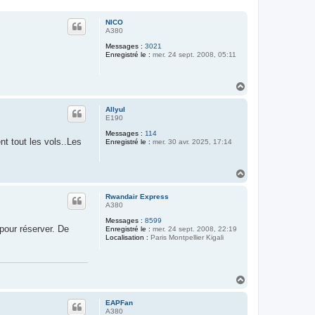
NICO
A380
Messages :
3021
Enregistré le :
mer. 24 sept. 2008, 05:11
H
a
u
Allyul
t
E190
Messages :
114
t tout les vols..Les
Enregistré le :
mer. 30 avr. 2025, 17:14
H
a
u
Rwandair Express
t
A380
Messages :
8599
pour réserver. De
Enregistré le :
mer. 24 sept. 2008, 22:19
Localisation :
Paris Montpellier Kigali
H
a
u
EAPFan
t
A380