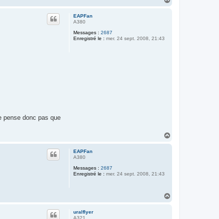
a
u
EAPFan
t
A380
Messages :
2687
Enregistré le :
mer. 24 sept. 2008, 21:43
 pense donc pas que
H
a
u
EAPFan
t
A380
Messages :
2687
Enregistré le :
mer. 24 sept. 2008, 21:43
H
a
u
uralflyer
t
A321