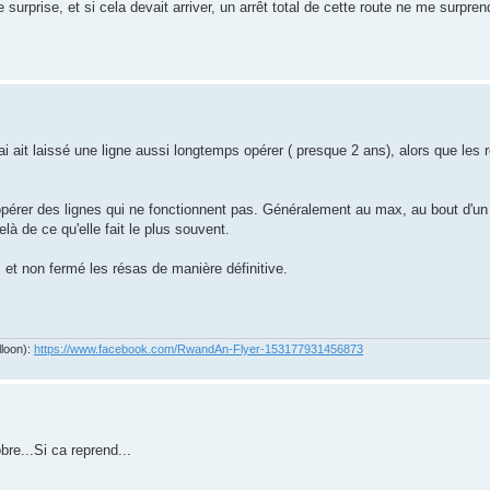
surprise, et si cela devait arriver, un arrêt total de cette route ne me surpren
i ait laissé une ligne aussi longtemps opérer ( presque 2 ans), alors que les r
opérer des lignes qui ne fonctionnent pas. Généralement au max, au bout d'un 
à de ce qu'elle fait le plus souvent.
 et non fermé les résas de manière définitive.
lloon):
https://www.facebook.com/RwandAn-Flyer-153177931456873
bre...Si ca reprend...