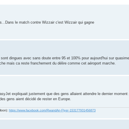
s...Dans le match contre Wizzair c'est Wizzair qui gagne
g sont dingues avec sans doute entre 95 et 100% pour aujourd'hui sur quasimen
he mais ca reste franchement du délire comme cet aéroport marche.
EasyJet expliquait justement que des gens allaient attendre le dernier moment 
 des gens aient décidé de rester en Europe.
lloon):
https://www.facebook.com/RwandAn-Flyer-153177931456873