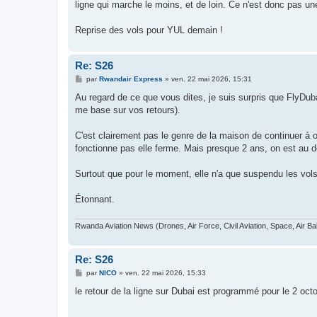
ligne qui marche le moins, et de loin. Ce n'est donc pas une 
Reprise des vols pour YUL demain !
Re: S26
M
par
Rwandair Express
»
ven. 22 mai 2026, 15:31
e
s
Au regard de ce que vous dites, je suis surpris que FlyDuba
s
me base sur vos retours).
a
g
e
C'est clairement pas le genre de la maison de continuer à 
fonctionne pas elle ferme. Mais presque 2 ans, on est au del
Surtout que pour le moment, elle n'a que suspendu les vols
Étonnant.
Rwanda Aviation News (Drones, Air Force, Civil Aviation, Space, Air Ba
Re: S26
M
par
NICO
»
ven. 22 mai 2026, 15:33
e
s
le retour de la ligne sur Dubai est programmé pour le 2 octo
s
a
g