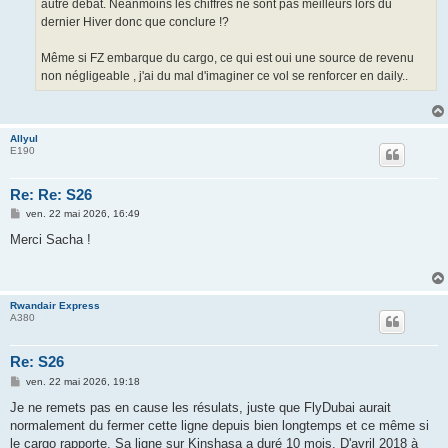
autre débat. Néanmoins les chiffres ne sont pas meilleurs lors du
dernier Hiver donc que conclure !?
Même si FZ embarque du cargo, ce qui est oui une source de revenu
non négligeable , j'ai du mal d'imaginer ce vol se renforcer en daily..
Allyul
E190
Re: Re: S26
M
ven. 22 mai 2026, 16:49
e
s
Merci Sacha !
s
a
g
e
Rwandair Express
A380
Re: S26
M
ven. 22 mai 2026, 19:18
e
s
Je ne remets pas en cause les résulats, juste que FlyDubai aurait
s
normalement du fermer cette ligne depuis bien longtemps et ce même si
a
g
le cargo rapporte. Sa ligne sur Kinshasa a duré 10 mois. D'avril 2018 à