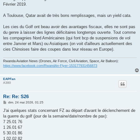
e
Février 2019.
A Toulouse, Qatar avait de très bons remplissages, mais un yield cata.
Les cies du Golf ont beau avoir des avantages fiscaux, elles ne sont pas
du genre à laisser des lignes déficitaires longtemps ouverte. Tout comme
les compagnies Nord Américaines (qui font bcp de suspensions de vol
entre Janvier et Mars) ou Asiatiques (on voit d'ailleurs actuellement des
cies Chinoises faire des coupes dans leur réseau en Europe).
Rwanda Aviation News (Drones, Air Force, Civil Aviation, Space, Air Balloon):
https://www.facebook.com/RwandAn-Flyer-153177931456873
EAPFan
A380
Re: Re: S26
M
dim. 24 mai 2026, 01:25
e
s
J'ai quelques stats concernant FZ au départ d'avant le déclenchement de
s
la guerre du golf (jour de la semaine/date/nombre de pax):
a
g
7 25.01 76
e
1 26.01 67
5 30.01 86
1 02.02 82