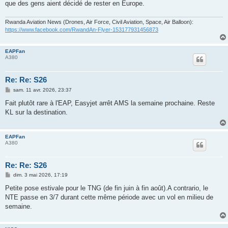
que des gens aient décidé de rester en Europe.
Rwanda Aviation News (Drones, Air Force, Civil Aviation, Space, Air Balloon):
https://www.facebook.com/RwandAn-Flyer-153177931456873
EAPFan
A380
Re: Re: S26
M
sam. 11 avr. 2026, 23:37
e
s
Fait plutôt rare à l'EAP, Easyjet arrêt AMS la semaine prochaine. Reste
s
KL sur la destination.
a
g
e
EAPFan
A380
Re: Re: S26
M
dim. 3 mai 2026, 17:19
e
s
Petite pose estivale pour le TNG (de fin juin à fin août).A contrario, le
s
NTE passe en 3/7 durant cette même période avec un vol en milieu de
a
g
semaine.
e