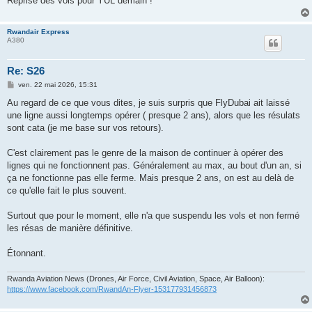
Reprise des vols pour YUL demain !
Rwandair Express
A380
Re: S26
M
ven. 22 mai 2026, 15:31
e
s
Au regard de ce que vous dites, je suis surpris que FlyDubai ait laissé
s
une ligne aussi longtemps opérer ( presque 2 ans), alors que les résulats
a
g
sont cata (je me base sur vos retours).
e
C'est clairement pas le genre de la maison de continuer à opérer des
lignes qui ne fonctionnent pas. Généralement au max, au bout d'un an, si
ça ne fonctionne pas elle ferme. Mais presque 2 ans, on est au delà de
ce qu'elle fait le plus souvent.
Surtout que pour le moment, elle n'a que suspendu les vols et non fermé
les résas de manière définitive.
Étonnant.
Rwanda Aviation News (Drones, Air Force, Civil Aviation, Space, Air Balloon):
https://www.facebook.com/RwandAn-Flyer-153177931456873