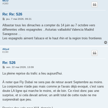
NICO
A380
Re: Re: S26
M
jeu. 7 mai 2026, 09:21
e
s
Albastar tous les dimaches a compter du 14 juin au 7 octobre vers
s
differentes villes espagnoles ..Asturias valladolid Valencia Madrid
a
g
Saragosse ...
e
Les espagnols aiment l'alsace et le haut rhin et la region trois frontieres
Allyul
E190
Re: S26
M
ven. 22 mai 2026, 13:09
e
s
La pleine reprise du trafic a lieu aujourd'hui.
s
a
g
À noter que Fly Dubaï ne sera pas de retour avant Septembre au moins.
e
La conjoncture n'aide pas mais comme je l'avais déjà evoqué, c'est sans
doute LA ligne qui marche le moins, et de loin. Ce n'est donc pas une
surprise, et si cela devait arriver, un arrêt total de cette route ne me
surprendrait que peu.