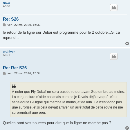
NICO
A380
Re: S26
M
ven. 22 mai 2026, 15:33
e
s
le retour de la ligne sur Dubai est programmé pour le 2 octobre...Si ca
s
reprend...
a
g
e
uralflyer
A321
Re: Re: S26
M
ven. 22 mai 2026, 15:34
e
s
s
a
g
À noter que Fly Dubaï ne sera pas de retour avant Septembre au moins.
e
La conjoncture n'aide pas mais comme je l'avais déjà evoqué, c'est
sans doute LA ligne qui marche le moins, et de loin. Ce n'est donc pas
une surprise, et si cela devait arriver, un arrêt total de cette route ne me
surprendrait que peu.
Quelles sont vos sources pour dire que la ligne ne marche pas ?