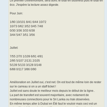
Le premier chiffre/nombre, sera donc le total en business puis le total en
éco. J'espère la lecture assez digeste.
Pour Juin:
1/90 10/101 8/41 6/44 10/72
10/73 0/62 3/52 0/45 7/48
0/30 3/36 3/33 6/38
3/44 5/47 3/51 3/56
Juillet:
7/55 2/70 1/109 6/91 4/91
2/95 5/107 2/131 2/105
5/139 5/133 3/128 0/148
6/88 0/117 3/86 0/90
Amélioration en Juillet oui, c'est net. On est tout de même loin de rester
sur le carreau si on a un staff ticket !
Juillet est sans doute le meilleur mois depuis le début de la ligne..
La part de transfert est souvent majoritaire, avec notament de
nombreuses connections pour le Sri Lanka ou Irak observées.
En même temps aller à Dubaï en Été faut le vouloir mais ceci est un