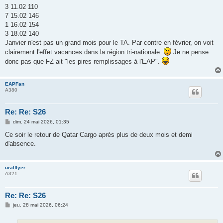
3 11.02 110
7 15.02 146
1 16.02 154
3 18.02 140
Janvier n'est pas un grand mois pour le TA. Par contre en février, on voit
clairement l'effet vacances dans la région tri-nationale.
Je ne pense
donc pas que FZ ait "les pires remplissages à l'EAP".
EAPFan
A380
Re: Re: S26
M
dim. 24 mai 2026, 01:35
e
s
Ce soir le retour de Qatar Cargo après plus de deux mois et demi
s
d'absence.
a
g
e
uralflyer
A321
Re: Re: S26
M
jeu. 28 mai 2026, 06:24
e
s
s