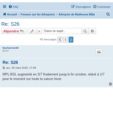
FAQ
S’enregistrer
Connexion
R
Accueil
Forums sur les Aéroports
Aéroport de Mulhouse Bâle
e
Re: S26
c
Rechercher
Recherche 
Répondre
h
e
1
2
Précédente
40 messages
r
Sachavion34
c
B747
h
Re: S26
e
M
jeu. 26 mars 2026, 17:08
r
e
s
MPL-BSL augmenté en 3/7 finalement jusqu’à fin octobre, réduit à 1/7
s
pour le moment sur toute la saison hiver.
a
g
e