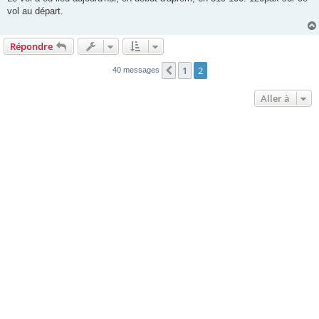
s
vol au départ.
a
g
e
Répondre
1
2
Précédente
40 messages
Aller à