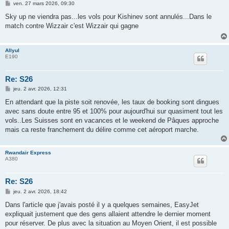
M
ven. 27 mars 2026, 09:30
e
s
Sky up ne viendra pas...les vols pour Kishinev sont annulés...Dans le
s
match contre Wizzair c'est Wizzair qui gagne
a
g
e
Allyul
E190
Re: S26
M
jeu. 2 avr. 2026, 12:31
e
s
En attendant que la piste soit renovée, les taux de booking sont dingues
s
avec sans doute entre 95 et 100% pour aujourd'hui sur quasiment tout les
a
g
vols..Les Suisses sont en vacances et le weekend de Pâques approche
e
mais ca reste franchement du délire comme cet aéroport marche.
Rwandair Express
A380
Re: S26
M
jeu. 2 avr. 2026, 18:42
e
s
Dans l'article que j'avais posté il y a quelques semaines, EasyJet
s
expliquait justement que des gens allaient attendre le dernier moment
a
g
pour réserver. De plus avec la situation au Moyen Orient, il est possible
e