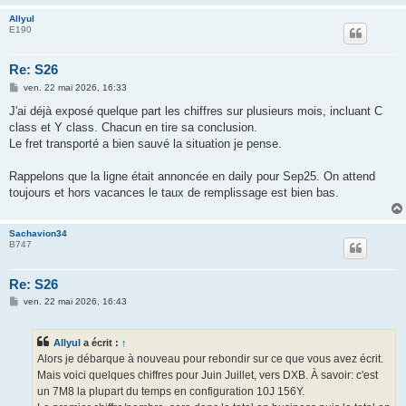
Allyul
E190
Re: S26
M
ven. 22 mai 2026, 16:33
e
s
J'ai déjà exposé quelque part les chiffres sur plusieurs mois, incluant C
s
class et Y class. Chacun en tire sa conclusion.
a
g
Le fret transporté a bien sauvé la situation je pense.
e
Rappelons que la ligne était annoncée en daily pour Sep25. On attend
toujours et hors vacances le taux de remplissage est bien bas.
Sachavion34
B747
Re: S26
M
ven. 22 mai 2026, 16:43
e
s
s
Allyul
a écrit :
↑
a
g
Alors je débarque à nouveau pour rebondir sur ce que vous avez écrit.
e
Mais voici quelques chiffres pour Juin Juillet, vers DXB. À savoir: c'est
un 7M8 la plupart du temps en configuration 10J 156Y.