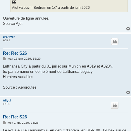
a
g
Ajet va ouvrir Bodrum en 1/7 a partir de juin 2026
e
Ouverture de ligne annulée.
Source Ajet
uralflyer
A321
Re: Re: S26
M
mar. 16 juin 2026, 15:20
e
s
Lufthansa City à partir du 01 juillet sur Munich en A319 et A320N.
s
5x par semaine en complément de Lufthansa Legacy.
a
g
Horaires variables.
e
Source : Aeroroutes
Allyul
E190
Re: Re: S26
M
mer. 1 juil. 2026, 23:28
e
s
Le vol a eu lieu aujourd'hui, en début d'aprem, en 319-100. 120pax sur ce