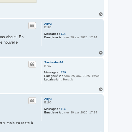
H
a
u
Allyul
t
E190
Messages :
114
 pas abouti. En
Enregistré le :
mer. 30 avr. 2025, 17:14
te nouvelle
H
a
u
Sachavion34
t
B747
Messages :
879
Enregistré le :
sam. 25 janv. 2025, 16:46
Localisation :
Hérault
H
a
u
Allyul
t
E190
Messages :
114
Enregistré le :
mer. 30 avr. 2025, 17:14
ieux mais ça reste à