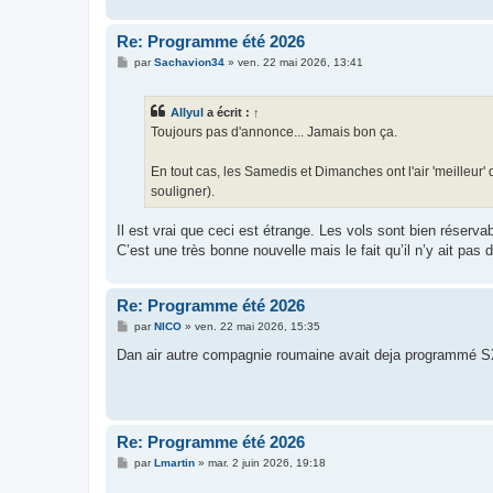
Re: Programme été 2026
M
par
Sachavion34
»
ven. 22 mai 2026, 13:41
e
s
s
Allyul
a écrit :
↑
a
g
Toujours pas d'annonce... Jamais bon ça.
e
En tout cas, les Samedis et Dimanches ont l'air 'meilleur' 
souligner).
Il est vrai que ceci est étrange. Les vols sont bien réserva
C’est une très bonne nouvelle mais le fait qu’il n’y ait pas
Re: Programme été 2026
M
par
NICO
»
ven. 22 mai 2026, 15:35
e
s
Dan air autre compagnie roumaine avait deja programmé SX
s
a
g
e
Re: Programme été 2026
M
par
Lmartin
»
mar. 2 juin 2026, 19:18
e
s