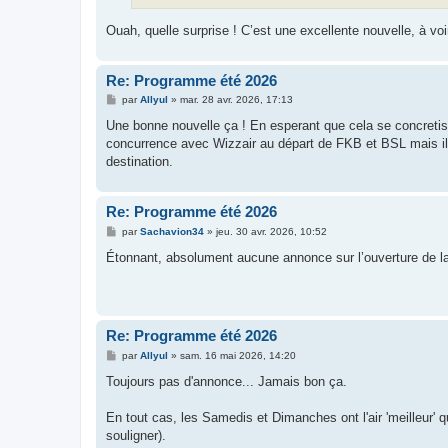
Ouah, quelle surprise ! C’est une excellente nouvelle, à vo
Re: Programme été 2026
M
par
Allyul
»
mar. 28 avr. 2026, 17:13
e
s
Une bonne nouvelle ça ! En esperant que cela se concretise c
s
concurrence avec Wizzair au départ de FKB et BSL mais il 
a
g
destination.
e
Re: Programme été 2026
M
par
Sachavion34
»
jeu. 30 avr. 2026, 10:52
e
s
Étonnant, absolument aucune annonce sur l’ouverture de la
s
a
g
e
Re: Programme été 2026
M
par
Allyul
»
sam. 16 mai 2026, 14:20
e
s
Toujours pas d'annonce... Jamais bon ça.
s
a
g
En tout cas, les Samedis et Dimanches ont l'air 'meilleur' q
e
souligner).