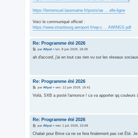
https://lemensuel.lasemaine.fr/posts/ae ... elle-ligne
Voici le communiqué officiel :
https://www.strasbourg.aeroport.fr/wp-c ... AWINGS.pdf
Re: Programme été 2026
M
par
Allyul
»
lun. 8 juin 2026, 18:28
e
s
ah d'accord, j'ai en tout cas rien vu sur les réseaux sociaux
s
a
g
e
Re: Programme été 2026
M
par
Allyul
»
ven. 12 juin 2026, 16:41
e
s
Voilà, SXB a posté l'annonce ! ca va apporter qq couleurs à
s
a
g
e
Re: Programme été 2026
M
par
Allyul
»
mer. 1 juil. 2026, 23:08
e
s
Chalair pour Brive ca ne se fera finalement pas cet Été. Je 
s