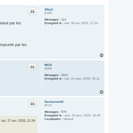
Allyul
E190
Messages :
114
iaisé par les
Enregistré le :
mer. 30 avr. 2025, 17:14
emprunté par les
H
a
u
NICO
t
A380
Messages :
3022
Enregistré le :
mer. 24 sept. 2008, 05:11
H
a
u
Sachavion34
t
B747
Messages :
879
Enregistré le :
sam. 25 janv. 2025, 16:46
Localisation :
Hérault
lun. 27 avr. 2026, 21:34