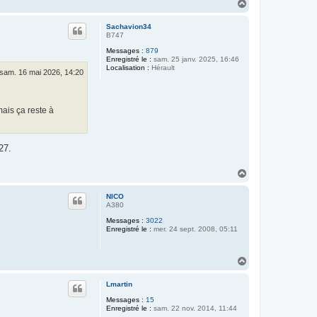
H
a
u
Sachavion34
t
B747
Messages :
879
Enregistré le :
sam. 25 janv. 2025, 16:46
Localisation :
Hérault
sam. 16 mai 2026, 14:20
mais ça reste à
27.
H
a
u
NICO
t
A380
Messages :
3022
Enregistré le :
mer. 24 sept. 2008, 05:11
H
a
u
Lmartin
t
Messages :
15
Enregistré le :
sam. 22 nov. 2014, 11:44