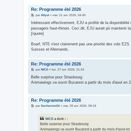
Re: Programme été 2026
M
par
Allyul
»
mar. 21 avr. 2026, 04:40
e
s
Intéressant effectivement, EJU a profité de la disponibilité 
s
passagers haut-rhinois. Ceci dit, EJU aurait pû maintenir l
a
g
[/quote]
e
Boarf, NTE n'est clairement pas une priorité des vols EZS.
Suisses et Allemands.
Re: Programme été 2026
M
par
NICO
»
lun. 27 avr. 2026, 21:34
e
s
Belle surprise pour Strasbourg
s
Animawings va ouvrir Bucarest a partir du mois d'aout en 
a
g
e
Re: Programme été 2026
M
par
Sachavion34
»
mar. 28 avr. 2026, 09:19
e
s
s
NICO
a écrit :
↑
a
g
Belle surprise pour Strasbourg
e
Animawings va ouvrir Bucarest a partir du mois d'aout en