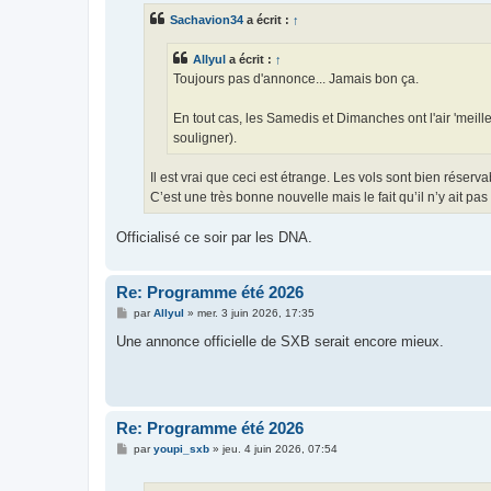
s
Sachavion34
a écrit :
↑
a
g
e
Allyul
a écrit :
↑
Toujours pas d'annonce... Jamais bon ça.
En tout cas, les Samedis et Dimanches ont l'air 'meille
souligner).
Il est vrai que ceci est étrange. Les vols sont bien réserv
C’est une très bonne nouvelle mais le fait qu’il n’y ait pa
Officialisé ce soir par les DNA.
Re: Programme été 2026
M
par
Allyul
»
mer. 3 juin 2026, 17:35
e
s
Une annonce officielle de SXB serait encore mieux.
s
a
g
e
Re: Programme été 2026
M
par
youpi_sxb
»
jeu. 4 juin 2026, 07:54
e
s
s