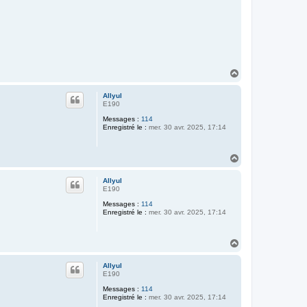
H
a
u
Allyul
t
E190
Messages :
114
Enregistré le :
mer. 30 avr. 2025, 17:14
H
a
u
Allyul
t
E190
Messages :
114
Enregistré le :
mer. 30 avr. 2025, 17:14
H
a
u
Allyul
t
E190
Messages :
114
Enregistré le :
mer. 30 avr. 2025, 17:14