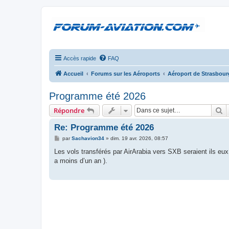
Accès rapide
FAQ
Accueil
Forums sur les Aéroports
Aéroport de Strasbour
Programme été 2026
R
Répondre
Re: Programme été 2026
M
par
Sachavion34
»
dim. 19 avr. 2026, 08:57
e
s
Les vols transférés par AirArabia vers SXB seraient ils eux
s
a moins d’un an ).
a
g
e