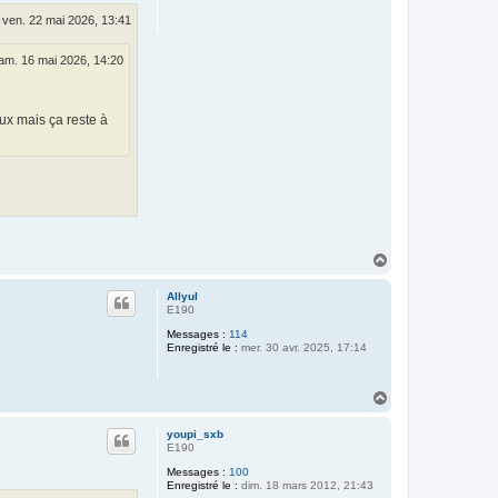
ven. 22 mai 2026, 13:41
am. 16 mai 2026, 14:20
eux mais ça reste à
H
a
u
Allyul
t
E190
Messages :
114
Enregistré le :
mer. 30 avr. 2025, 17:14
H
a
u
youpi_sxb
t
E190
Messages :
100
Enregistré le :
dim. 18 mars 2012, 21:43