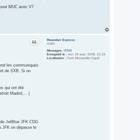
s pour MUC avec V7
H
a
u
Rwandair Express
t
A380
Messages :
8599
Enregistré le :
mer. 24 sept. 2008, 22:19
Localisation :
Paris Montpellier Kigali
eprend les communiqués
port de SXB. Si on
es qui ont été
roit Madrid,... (
en de JetBlue JFK CDG
u JFK on dépasse le