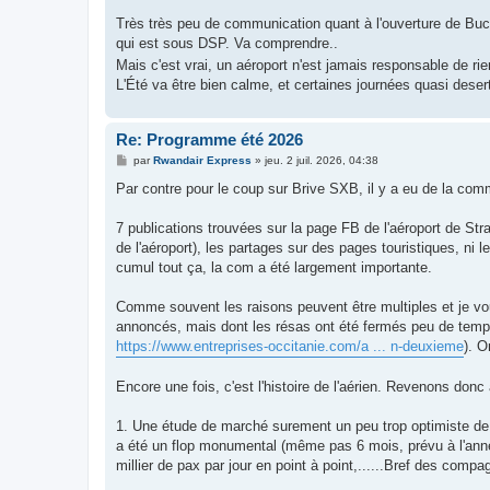
a
g
Très très peu de communication quant à l'ouverture de Bu
e
qui est sous DSP. Va comprendre..
Mais c'est vrai, un aéroport n'est jamais responsable de ri
L'Été va être bien calme, et certaines journées quasi desert
Re: Programme été 2026
M
par
Rwandair Express
»
jeu. 2 juil. 2026, 04:38
e
s
Par contre pour le coup sur Brive SXB, il y a eu de la com
s
a
g
7 publications trouvées sur la page FB de l'aéroport de St
e
de l'aéroport), les partages sur des pages touristiques, ni 
cumul tout ça, la com a été largement importante.
Comme souvent les raisons peuvent être multiples et je vous
annoncés, mais dont les résas ont été fermés peu de temps 
https://www.entreprises-occitanie.com/a ... n-deuxieme
). O
Encore une fois, c'est l'histoire de l'aérien. Revenons don
1. Une étude de marché surement un peu trop optimiste de 
a été un flop monumental (même pas 6 mois, prévu à l'an
millier de pax par jour en point à point,......Bref des comp