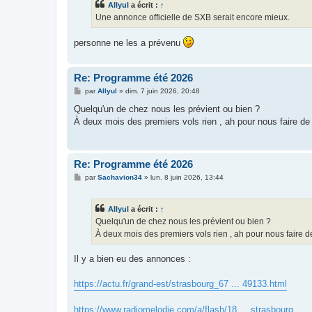
Allyul
a écrit :
↑
a
g
Une annonce officielle de SXB serait encore mieux.
e
personne ne les a prévenu
Re: Programme été 2026
M
par
Allyul
»
dim. 7 juin 2026, 20:48
e
s
Quelqu'un de chez nous les prévient ou bien ?
s
À deux mois des premiers vols rien , ah pour nous faire de l
a
g
e
Re: Programme été 2026
M
par
Sachavion34
»
lun. 8 juin 2026, 13:44
e
s
s
Allyul
a écrit :
↑
a
g
Quelqu'un de chez nous les prévient ou bien ?
e
À deux mois des premiers vols rien , ah pour nous faire de
Il y a bien eu des annonces :
https://actu.fr/grand-est/strasbourg_67 ... 49133.html
https://www.radiomelodie.com/a/flash/18 ... strasbourg