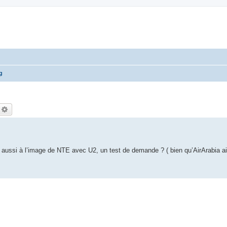
g
echercher
Recherche avancée
 aussi à l’image de NTE avec U2, un test de demande ? ( bien qu’AirArabia ait q