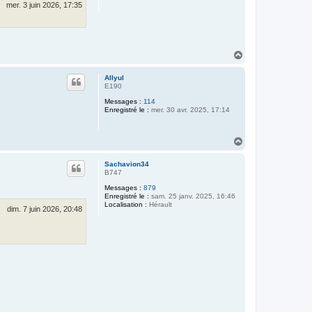
mer. 3 juin 2026, 17:35
H
a
u
Allyul
t
E190
Messages :
114
Enregistré le :
mer. 30 avr. 2025, 17:14
H
a
u
Sachavion34
t
B747
Messages :
879
Enregistré le :
sam. 25 janv. 2025, 16:46
Localisation :
Hérault
dim. 7 juin 2026, 20:48