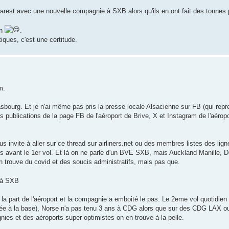
carest avec une nouvelle compagnie à SXB alors qu'ils en ont fait des tonne
en
.
iques, c'est une certitude.
m.
rasbourg. Et je n'ai même pas pris la presse locale Alsacienne sur FB (qui r
les publications de la page FB de l'aéroport de Brive, X et Instagram de l'aéro
 invite à aller sur ce thread sur airliners.net ou des membres listes des lign
avant le 1er vol. Et là on ne parle d'un BVE SXB, mais Auckland Manille, Det
n trouve du covid et des soucis administratifs, mais pas que.
c à SXB
la part de l'aéroport et la compagnie a emboité le pas. Le 2eme vol quotidi
née à la base), Norse n'a pas tenu 3 ans à CDG alors que sur des CDG LAX o
agnies et des aéroports super optimistes on en trouve à la pelle.