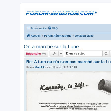
Accès rapide
FAQ
Accueil
Forum Aéronautique
Aviation civile
On a marché sur la Lune...
R
Répondre
Re: A t-on ou n'a t-on pas marché sur la L
M
par
Mach94
»
mer. 10 sept. 2025, 07:40
e
s
s
a
g
e