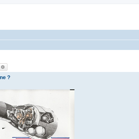
echercher
Recherche avancée
une ?