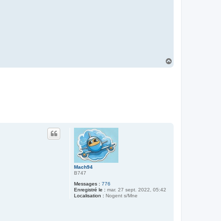
H
a
u
t
Mach94
B747
Messages :
776
Enregistré le :
mar. 27 sept. 2022, 05:42
Localisation :
Nogent s/Mne