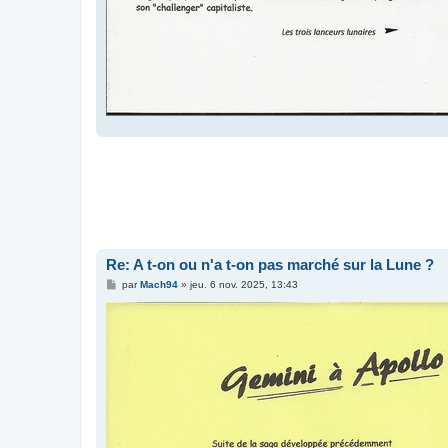
Re: A t-on ou n'a t-on pas marché sur la Lune ?
M
par
Mach94
»
jeu. 6 nov. 2025, 13:43
e
s
s
a
g
e