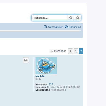
Rechercher
Recherche avancé
S’enregistrer
Connexion
1
2
Précédente
37 messages
Mach94
B747
Messages :
776
Enregistré le :
mar. 27 sept. 2022, 05:42
Localisation :
Nogent s/Mne