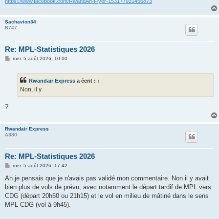
https://www.facebook.com/RwandAn-Flyer-153177931456873
Sachavion34
B747
Re: MPL-Statistiques 2026
M
mer. 5 août 2026, 10:00
e
s
s
Rwandair Express
a écrit :
↑
a
g
Non, il y
e
?
Rwandair Express
A380
Re: MPL-Statistiques 2026
M
mer. 5 août 2026, 17:42
e
s
Ah je pensais que je n'avais pas validé mon commentaire. Non il y avait
s
bien plus de vols de prévu, avec notamment le départ tardif de MPL vers
a
g
CDG (départ 20h50 ou 21h15) et le vol en milieu de mâtiné dans le sens
e
MPL CDG (vol à 9h45).