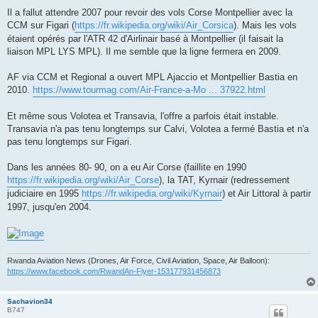
Il a fallut attendre 2007 pour revoir des vols Corse Montpellier avec la
CCM sur Figari (
https://fr.wikipedia.org/wiki/Air_Corsica
). Mais les vols
étaient opérés par l'ATR 42 d'Airlinair basé à Montpellier (il faisait la
liaison MPL LYS MPL). Il me semble que la ligne fermera en 2009.
AF via CCM et Regional a ouvert MPL Ajaccio et Montpellier Bastia en
2010.
https://www.tourmag.com/Air-France-a-Mo ... 37922.html
Et même sous Volotea et Transavia, l'offre a parfois était instable.
Transavia n'a pas tenu longtemps sur Calvi, Volotea a fermé Bastia et n'a
pas tenu longtemps sur Figari.
Dans les années 80- 90, on a eu Air Corse (faillite en 1990
https://fr.wikipedia.org/wiki/Air_Corse
), la TAT, Kyrnair (redressement
judiciaire en 1995
https://fr.wikipedia.org/wiki/Kyrnair
) et Air Littoral à partir
1997, jusqu'en 2004.
Rwanda Aviation News (Drones, Air Force, Civil Aviation, Space, Air Balloon):
https://www.facebook.com/RwandAn-Flyer-153177931456873
Sachavion34
B747