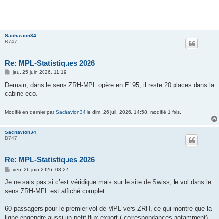
Sachavion34
B747
Re: MPL-Statistiques 2026
M
jeu. 25 juin 2026, 11:19
e
s
Demain, dans le sens ZRH-MPL opère en E195, il reste 20 places dans la
s
cabine eco.
a
g
e
Modifié en dernier par
Sachavion34
le dim. 26 juil. 2026, 14:58, modifié 1 fois.
Sachavion34
B747
Re: MPL-Statistiques 2026
M
ven. 26 juin 2026, 08:22
e
s
Je ne sais pas si c’est véridique mais sur le site de Swiss, le vol dans le
s
sens ZRH-MPL est affiché complet.
a
g
e
60 passagers pour le premier vol de MPL vers ZRH, ce qui montre que la
ligne engendre aussi un petit flux export ( correspondances notamment).