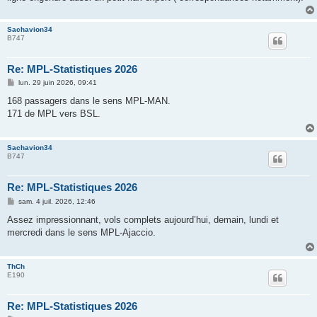
Sachavion34
B747
Re: MPL-Statistiques 2026
M
lun. 29 juin 2026, 09:41
e
s
168 passagers dans le sens MPL-MAN.
s
171 de MPL vers BSL.
a
g
e
Sachavion34
B747
Re: MPL-Statistiques 2026
M
sam. 4 juil. 2026, 12:46
e
s
Assez impressionnant, vols complets aujourd’hui, demain, lundi et
s
mercredi dans le sens MPL-Ajaccio.
a
g
e
ThCh
E190
Re: MPL-Statistiques 2026