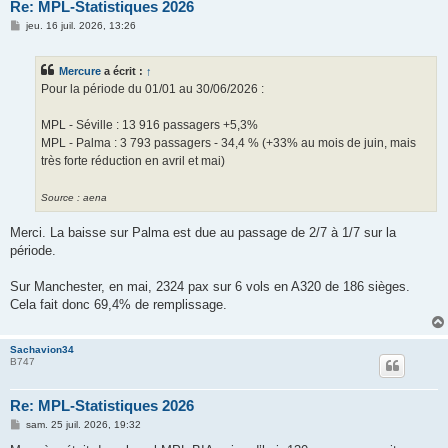
Re: MPL-Statistiques 2026
M
jeu. 16 juil. 2026, 13:26
e
s
s
Mercure
a écrit :
↑
a
g
Pour la période du 01/01 au 30/06/2026 :
e
MPL - Séville : 13 916 passagers +5,3%
MPL - Palma : 3 793 passagers - 34,4 % (+33% au mois de juin, mais
très forte réduction en avril et mai)
Source : aena
Merci. La baisse sur Palma est due au passage de 2/7 à 1/7 sur la
période.
Sur Manchester, en mai, 2324 pax sur 6 vols en A320 de 186 sièges.
Cela fait donc 69,4% de remplissage.
Sachavion34
B747
Re: MPL-Statistiques 2026
M
sam. 25 juil. 2026, 19:32
e
s