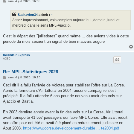
M
sam. 4 juil. 2026, 16:50
e
s
s
Sachavion34
a écrit :
↑
a
g
Assez impressionnant, vols complets aujourd’hui, demain, lundi et
e
mercredi dans le sens MPL-Ajaccio.
C'est le départ des "juilletistes" quand même ... des avions vides à cette
période du mois seraient un signal de bien mauvais augure
Rwandair Express
A380
Re: MPL-Statistiques 2026
M
sam. 4 juil. 2026, 19:15
e
s
Ceci dit il a fallu l'arrivée de Volotea pour stabiliser l'offre sur La Corse.
s
Après la fermeture d'Air Littoral en 2004, aucune compagnie s'est
a
g
précipité. Il a fallu attendre 6 ans pour de nouveau avoir des vols sur
e
Ajaccio et Bastia.
En 2003 dernière année avant la fin des vols sur La Corse, Air Littoral
avait transporté 41 557 passagers sur l'axe MPL Corse. Elle avait réduit
son offre pour cet été et avait été placé en redressement judiciaire en
Aout 2003.
https://www.corse.developpement-durable ... te2004.pdf