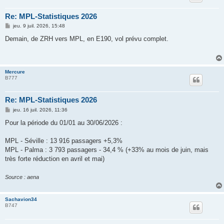
Re: MPL-Statistiques 2026
M
jeu. 9 juil. 2026, 15:48
e
s
Demain, de ZRH vers MPL, en E190, vol prévu complet.
s
a
g
e
Mercure
B777
Re: MPL-Statistiques 2026
M
jeu. 16 juil. 2026, 11:36
e
s
Pour la période du 01/01 au 30/06/2026 :
s
a
g
MPL - Séville : 13 916 passagers +5,3%
e
MPL - Palma : 3 793 passagers - 34,4 % (+33% au mois de juin, mais
très forte réduction en avril et mai)
Source : aena
Sachavion34
B747