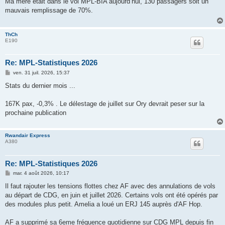
Ma mère était dans le vol MPL-BIA aujourd’hui, 130 passagers soit un
s
mauvais remplissage de 70%.
a
g
e
ThCh
E190
Re: MPL-Statistiques 2026
M
ven. 31 juil. 2026, 15:37
e
s
Stats du dernier mois ...
s
a
g
167K pax, -0,3% . Le délestage de juillet sur Ory devrait peser sur la
e
prochaine publication
Rwandair Express
A380
Re: MPL-Statistiques 2026
M
mar. 4 août 2026, 10:17
e
s
Il faut rajouter les tensions flottes chez AF avec des annulations de vols
s
au départ de CDG, en juin et juillet 2026. Certains vols ont été opérés par
a
g
des modules plus petit. Amelia a loué un ERJ 145 auprès d'AF Hop.
e
AF a supprimé sa 6eme fréquence quotidienne sur CDG MPL depuis fin