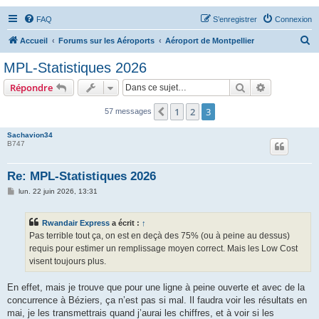
FAQ
S’enregistrer
Connexion
R
Accueil
Forums sur les Aéroports
Aéroport de Montpellier
e
MPL-Statistiques 2026
c
Rechercher
Recherche 
Répondre
h
e
1
2
3
Précédente
57 messages
r
Sachavion34
c
B747
h
Re: MPL-Statistiques 2026
e
M
lun. 22 juin 2026, 13:31
r
e
s
s
Rwandair Express
a écrit :
↑
a
g
Pas terrible tout ça, on est en deçà des 75% (ou à peine au dessus)
e
requis pour estimer un remplissage moyen correct. Mais les Low Cost
visent toujours plus.
En effet, mais je trouve que pour une ligne à peine ouverte et avec de la
concurrence à Béziers, ça n’est pas si mal. Il faudra voir les résultats en
mai, je les transmettrais quand j’aurai les chiffres, et à voir si les