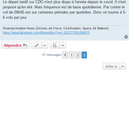
Le départ tardif sur CDG n'est plus dispo à l'année depuis le covid. Il n'est
proposé qu'en été. Mais fréquence est de base quotidienne. Par contre le
vol de 09h45 est sur certaines périodes par quotidien. Donc on tourne à 5-
6 vols par jour.
Rwanda Aviation News (Drones, Air Force, Civil Aviation, Space, Air Balloon):
https://www.facebook.com/RwandAn-Flyer-153177931456873
Répondre
1
2
3
Précédente
57 messages
Aller à