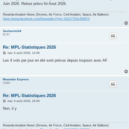
Juin 2026. Retour prévu fin Aout 2026.
Rwanda Aviation News (Drones, Air Force, Civil Aviation, Space, Air Balloon):
https://www.facebook.com/RwandAn-Flyer-153177931456873
Sachavion34
B747
Re: MPL-Statistiques 2026
M
mar. 4 août 2026, 14:06
e
s
Les 4 vols par jour en été sont prévus depuis toujours avec AF.
s
a
g
e
Rwandair Express
A380
Re: MPL-Statistiques 2026
M
mar. 4 août 2026, 16:00
e
s
Non, il y
s
a
g
e
Rwanda Aviation News (Drones, Air Force, Civil Aviation, Space, Air Balloon):