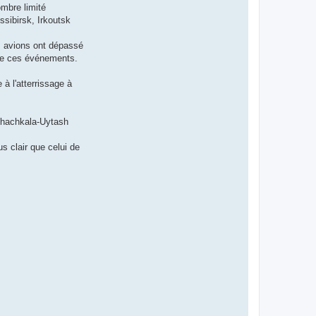
ombre limité
sibirsk, Irkoutsk
es avions ont dépassé
 de ces événements.
à l'atterrissage à
akhachkala-Uytash
us clair que celui de