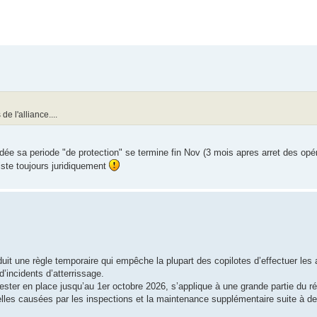
 l'alliance....
uidée sa periode "de protection" se termine fin Nov (3 mois apres arret des opér
xiste toujours juridiquement
duit une règle temporaire qui empêche la plupart des copilotes d’effectuer les 
’incidents d’atterrissage.
t rester en place jusqu’au 1er octobre 2026, s’applique à une grande partie du r
nelles causées par les inspections et la maintenance supplémentaire suite à de