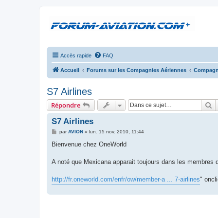
Accès rapide
FAQ
Accueil
Forums sur les Compagnies Aériennes
Compagni
S7 Airlines
R
Répondre
S7 Airlines
M
par
AVION
»
lun. 15 nov. 2010, 11:44
e
s
Bienvenue chez OneWorld
s
a
g
A noté que Mexicana apparait toujours dans les membres de 
e
http://fr.oneworld.com/enfr/ow/member-a ... 7-airlines
" oncl