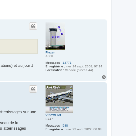
Flyzen
A380
Messages :
13771
ations) et au jour J
Enregistré le :
mer. 24 sept. 2008, 07:14
Localisation :
Vendée (proche 44)
H
a
u
t
atterrissages sur une
VISCOUNT
B747
éseau de la
Messages :
588
s atterrissages
Enregistré le :
mar. 23 août 2022, 00:04