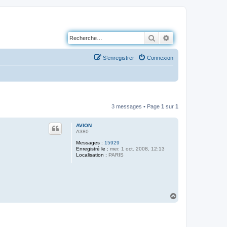
Rechercher
Recherche avancé
S’enregistrer
Connexion
3 messages • Page
1
sur
1
AVION
A380
Messages :
15929
Enregistré le :
mer. 1 oct. 2008, 12:13
Localisation :
PARIS
H
a
u
t