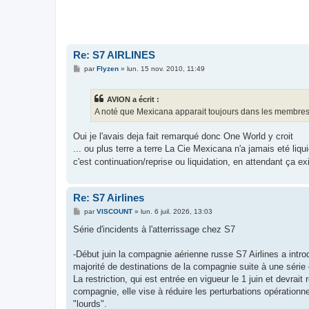
Re: S7 AIRLINES
M
par
Flyzen
»
lun. 15 nov. 2010, 11:49
e
s
s
AVION a écrit :
a
g
A noté que Mexicana apparait toujours dans les membres de
e
Oui je l'avais deja fait remarqué donc One World y croit
... ou plus terre a terre La Cie Mexicana n'a jamais eté liq
c'est continuation/reprise ou liquidation, en attendant ça e
Re: S7 Airlines
M
par
VISCOUNT
»
lun. 6 juil. 2026, 13:03
e
s
Série d'incidents à l'atterrissage chez S7
s
a
g
-Début juin la compagnie aérienne russe S7 Airlines a intro
e
majorité de destinations de la compagnie suite à une série d
La restriction, qui est entrée en vigueur le 1 juin et devrai
compagnie, elle vise à réduire les perturbations opération
"lourds".