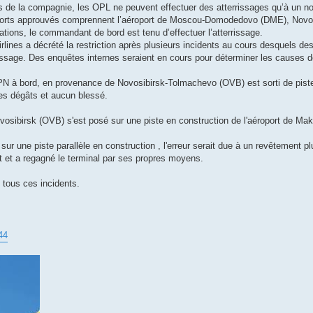
es de la compagnie, les OPL ne peuvent effectuer des atterrissages qu’à un n
éroports approuvés comprennent l’aéroport de Moscou-Domodedovo (DME), Novos
nations, le commandant de bord est tenu d’effectuer l’atterrissage.
lines a décrété la restriction après plusieurs incidents au cours desquels d
rrissage. Des enquêtes internes seraient en cours pour déterminer les causes
N à bord, en provenance de Novosibirsk-Tolmachevo (OVB) est sorti de piste 
ues dégâts et aucun blessé.
osibirsk (OVB) s'est posé sur une piste en construction de l'aéroport de M
ur une piste parallèle en construction , l'erreur serait due à un revêtement pl
ent et a regagné le terminal par ses propres moyens.
tous ces incidents.
44