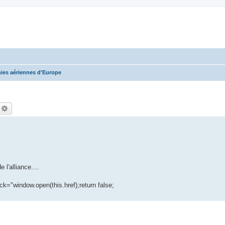
es aériennes d'Europe
echercher
Recherche avancée
l'alliance....
ick="window.open(this.href);return false;