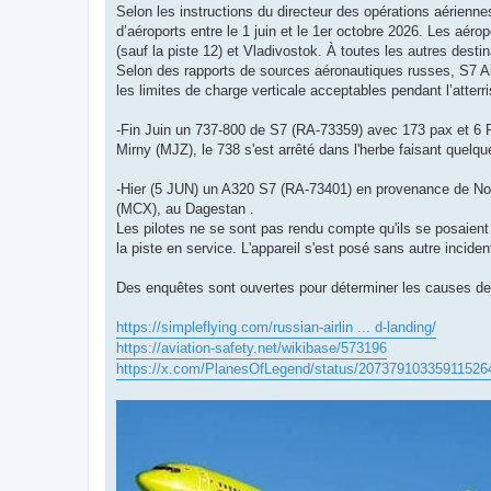
Selon les instructions du directeur des opérations aérienn
d’aéroports entre le 1 juin et le 1er octobre 2026. Les a
(sauf la piste 12) et Vladivostok. À toutes les autres desti
Selon des rapports de sources aéronautiques russes, S7 Air
les limites de charge verticale acceptables pendant l’atte
-Fin Juin un 737-800 de S7 (RA-73359) avec 173 pax et 6 P
Mirny (MJZ), le 738 s'est arrêté dans l'herbe faisant quelq
-Hier (5 JUN) un A320 S7 (RA-73401) en provenance de Nov
(MCX), au Dagestan .
Les pilotes ne se sont pas rendu compte qu'ils se posaient s
la piste en service. L'appareil s'est posé sans autre incid
Des enquêtes sont ouvertes pour déterminer les causes de 
https://simpleflying.com/russian-airlin ... d-landing/
https://aviation-safety.net/wikibase/573196
https://x.com/PlanesOfLegend/status/20737910335911526