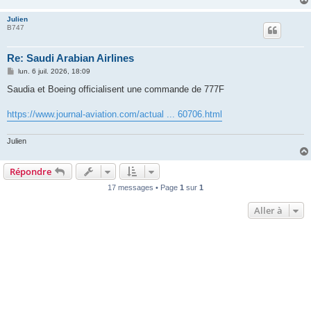
Julien
B747
Re: Saudi Arabian Airlines
M
lun. 6 juil. 2026, 18:09
e
s
Saudia et Boeing officialisent une commande de 777F
s
a
g
https://www.journal-aviation.com/actual ... 60706.html
e
Julien
Répondre
17 messages • Page
1
sur
1
Aller à