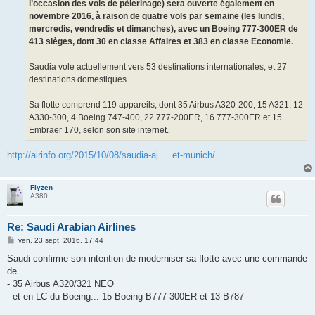
l’occasion des vols de pèlerinage) sera ouverte également en
novembre 2016, à raison de quatre vols par semaine (les lundis,
mercredis, vendredis et dimanches), avec un Boeing 777-300ER de
413 sièges, dont 30 en classe Affaires et 383 en classe Economie.
Saudia vole actuellement vers 53 destinations internationales, et 27
destinations domestiques.
Sa flotte comprend 119 appareils, dont 35 Airbus A320-200, 15 A321, 12
A330-300, 4 Boeing 747-400, 22 777-200ER, 16 777-300ER et 15
Embraer 170, selon son site internet.
http://airinfo.org/2015/10/08/saudia-aj ... et-munich/
Flyzen
A380
Re: Saudi Arabian Airlines
M
ven. 23 sept. 2016, 17:44
e
s
Saudi confirme son intention de moderniser sa flotte avec une commande
s
de
a
g
- 35 Airbus A320/321 NEO
e
- et en LC du Boeing... 15 Boeing B777-300ER et 13 B787