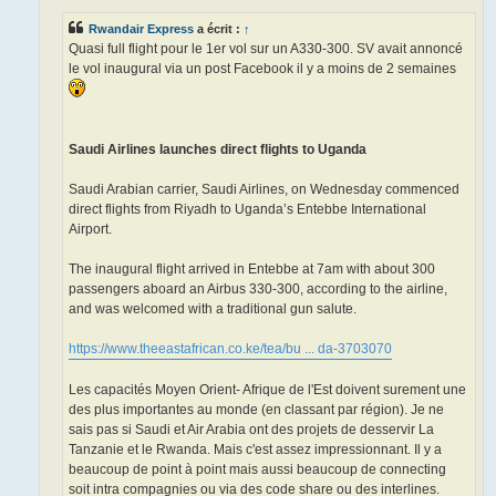
Rwandair Express
a écrit :
↑
Quasi full flight pour le 1er vol sur un A330-300. SV avait annoncé
le vol inaugural via un post Facebook il y a moins de 2 semaines
Saudi Airlines launches direct flights to Uganda
Saudi Arabian carrier, Saudi Airlines, on Wednesday commenced
direct flights from Riyadh to Uganda’s Entebbe International
Airport.
The inaugural flight arrived in Entebbe at 7am with about 300
passengers aboard an Airbus 330-300, according to the airline,
and was welcomed with a traditional gun salute.
https://www.theeastafrican.co.ke/tea/bu ... da-3703070
Les capacités Moyen Orient- Afrique de l'Est doivent surement une
des plus importantes au monde (en classant par région). Je ne
sais pas si Saudi et Air Arabia ont des projets de desservir La
Tanzanie et le Rwanda. Mais c'est assez impressionnant. Il y a
beaucoup de point à point mais aussi beaucoup de connecting
soit intra compagnies ou via des code share ou des interlines.