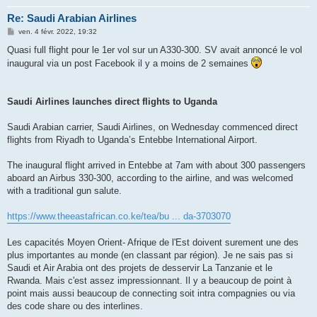
Re: Saudi Arabian Airlines
M
ven. 4 févr. 2022, 19:32
e
s
Quasi full flight pour le 1er vol sur un A330-300. SV avait annoncé le vol
s
inaugural via un post Facebook il y a moins de 2 semaines
a
g
e
Saudi Airlines launches direct flights to Uganda
Saudi Arabian carrier, Saudi Airlines, on Wednesday commenced direct
flights from Riyadh to Uganda’s Entebbe International Airport.
The inaugural flight arrived in Entebbe at 7am with about 300 passengers
aboard an Airbus 330-300, according to the airline, and was welcomed
with a traditional gun salute.
https://www.theeastafrican.co.ke/tea/bu ... da-3703070
Les capacités Moyen Orient- Afrique de l'Est doivent surement une des
plus importantes au monde (en classant par région). Je ne sais pas si
Saudi et Air Arabia ont des projets de desservir La Tanzanie et le
Rwanda. Mais c'est assez impressionnant. Il y a beaucoup de point à
point mais aussi beaucoup de connecting soit intra compagnies ou via
des code share ou des interlines.