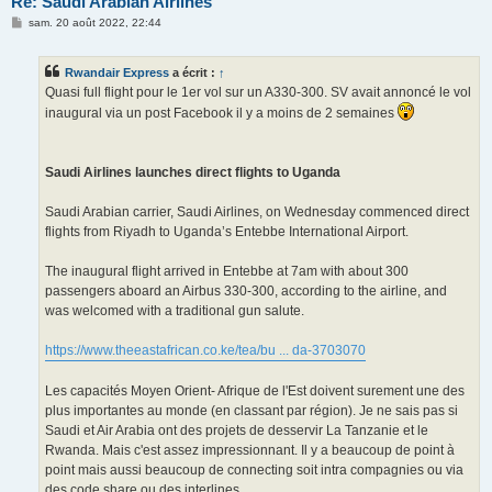
Re: Saudi Arabian Airlines
M
sam. 20 août 2022, 22:44
e
s
s
Rwandair Express
a écrit :
↑
a
g
Quasi full flight pour le 1er vol sur un A330-300. SV avait annoncé le vol
e
inaugural via un post Facebook il y a moins de 2 semaines
Saudi Airlines launches direct flights to Uganda
Saudi Arabian carrier, Saudi Airlines, on Wednesday commenced direct
flights from Riyadh to Uganda’s Entebbe International Airport.
The inaugural flight arrived in Entebbe at 7am with about 300
passengers aboard an Airbus 330-300, according to the airline, and
was welcomed with a traditional gun salute.
https://www.theeastafrican.co.ke/tea/bu ... da-3703070
Les capacités Moyen Orient- Afrique de l'Est doivent surement une des
plus importantes au monde (en classant par région). Je ne sais pas si
Saudi et Air Arabia ont des projets de desservir La Tanzanie et le
Rwanda. Mais c'est assez impressionnant. Il y a beaucoup de point à
point mais aussi beaucoup de connecting soit intra compagnies ou via
des code share ou des interlines.