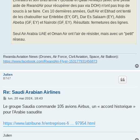
Emirates et son bras armé FlyDubai et Qatar Airways (avec une petite
aide de RwandAir pour récupérer des pax via DOH) n'ont pas trop de
soucis à se faire. Ces 10 dernières années, Gulf Air et Etihad ont tenté
de les chatouiller sur Entebbe (EY, GF), Dar Es Salaam (EY), Addis
Abeba (GF, EY) et Nairobi (GF, EY). Résultats: fermetures des lignes.
Seul Air Arabia UAE et Oman Air ont l'air de résister, mais avec un "petit"
réseau.
Rwanda Aviation News (Drones, Air Force, Civil Aviation, Space, Air Balloon):
https://www.facebook.com/RwandAn-Flyer-153177931456873
Julien
B747
Re: Saudi Arabian Airlines
M
lun. 20 mai 2024, 18:43
e
s
Le groupe Saudia commande 105 avions Airbus, un « accord historique »
s
pour l'Arabie saoudite
a
g
e
https://www.latribune.fr/entreprises-fi ... 97954.html
Julien