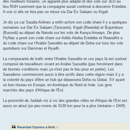
des meilleurs horaires, un appareil plus adapté et des vols sur JED au
lieu RUH surement que la compagnie aurait continué à desservir Entebbe.
A voir si elle ne fera pas un retour via Dar Es Salaam ou Kigali
Je dis ça car Saudia Airlines a enfin activé son code share il y a quelques
semaines sur Dar Es Salaam (Tanzanie), Kigali (Rwanda) et Bujumbura
(Burundi) au départ de Nairobi sur les vols de Kenya Airways. De plus
FlyNas a posé son code share sur Addis Abeba Entebbe et RwandAir a
du code share sur l'Arabie Saoudite au départ de Doha sur tous les vols
quotidiens sur Damman et Ryadh.
La composante de trafic entre l'Arabie Saoudite et ces pays là est surtout
composé de travailleurs vivant en Arabie Saoudite (pas forcément dans
de bonnes conditions mais ça n'est pas le lieu pour en parler). Les
Saoudiens commencent aussi à être actifs dans cette région mais il y a
la volonté du pays d'être un hub qui dépassera Doha ou Dubai. SV ayant
un bon réseau en Europe, en Amérique du Nord et Inde. Les gros
marchés des pays d'Afrique de l'Est.
La proximité de Jeddah vis à vis des grandes villes en Afrique de l'Est est
aussi un atout (un peu moins de 3130 km pour la a plus lointaine = DAR)
Rwandair Express
a écrit :
↑