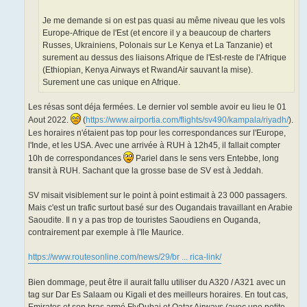
Je me demande si on est pas quasi au même niveau que les vols
Europe-Afrique de l'Est (et encore il y a beaucoup de charters
Russes, Ukrainiens, Polonais sur Le Kenya et La Tanzanie) et
surement au dessus des liaisons Afrique de l'Est-reste de l'Afrique
(Ethiopian, Kenya Airways et RwandAir sauvant la mise).
Surement une cas unique en Afrique.
Les résas sont déja fermées. Le dernier vol semble avoir eu lieu le 01
Aout 2022.
(
https://www.airportia.com/flights/sv490/kampala/riyadh/
).
Les horaires n'étaient pas top pour les correspondances sur l'Europe,
l'Inde, et les USA. Avec une arrivée à RUH à 12h45, il fallait compter
10h de correspondances
Pariel dans le sens vers Entebbe, long
transit à RUH. Sachant que la grosse base de SV est à Jeddah.
SV misait visiblement sur le point à point estimait à 23 000 passagers.
Mais c'est un trafic surtout basé sur des Ougandais travaillant en Arabie
Saoudite. Il n y a pas trop de touristes Saoudiens en Ouganda,
contrairement par exemple à l'Ile Maurice.
https://www.routesonline.com/news/29/br ... rica-link/
Bien dommage, peut être il aurait fallu utiliser du A320 / A321 avec un
tag sur Dar Es Salaam ou Kigali et des meilleurs horaires. En tout cas,