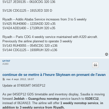
SV127 JED0135 – 0610CDG 320 136
SV126 CDG1125 – 1915JED 320 D
Riyadh – Addis Ababa Service increases from 3 to 5 weekly
SV425 RUH0900 – 1220ADD 320 x35
SV424 ADD1400 – 1710RUH 320 x35
Riyadh – Paris CDG 4 weekly service maintained with A320 aircraft.
Previously the airline planned to operate 3 weekly
SV143 RUH0055 – 0545CDG 320 x136
SV144 CDG1125 – 1930RUH 320 x136
UY707
A380
continue de se mettre à l'heure Skyteam en prenant de l'avan
M
mar. 4 sept. 2012, 16:07
e
s
Update at 0740GMT 04SEP12
s
a
g
As per 04SEP12 GDS timetable and inventory display, Saudia is moving
e
forward
Jeddah – Guangzhou nonstop
service launch to
01DEC12
,
instead of 06JAN13. The airline will offer
1 weekly nonstop service
,
in
addition to 3 weekly service from Riyadh.