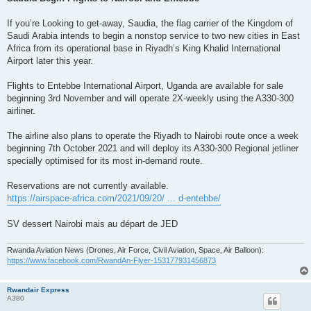
s
a
g
If you’re Looking to get-away, Saudia, the flag carrier of the Kingdom of
e
Saudi Arabia intends to begin a nonstop service to two new cities in East
Africa from its operational base in Riyadh’s King Khalid International
Airport later this year.
Flights to Entebbe International Airport, Uganda are available for sale
beginning 3rd November and will operate 2X-weekly using the A330-300
airliner.
The airline also plans to operate the Riyadh to Nairobi route once a week
beginning 7th October 2021 and will deploy its A330-300 Regional jetliner
specially optimised for its most in-demand route.
Reservations are not currently available.
https://airspace-africa.com/2021/09/20/ ... d-entebbe/
SV dessert Nairobi mais au départ de JED
Rwanda Aviation News (Drones, Air Force, Civil Aviation, Space, Air Balloon):
https://www.facebook.com/RwandAn-Flyer-153177931456873
Rwandair Express
A380