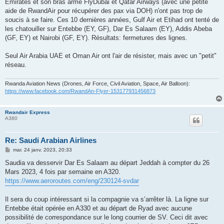
Emirates et son bras armé FlyDubai et Qatar Airways (avec une petite
aide de RwandAir pour récupérer des pax via DOH) n'ont pas trop de
soucis à se faire. Ces 10 dernières années, Gulf Air et Etihad ont tenté de
les chatouiller sur Entebbe (EY, GF), Dar Es Salaam (EY), Addis Abeba
(GF, EY) et Nairobi (GF, EY). Résultats: fermetures des lignes.
Seul Air Arabia UAE et Oman Air ont l'air de résister, mais avec un "petit"
réseau.
Rwanda Aviation News (Drones, Air Force, Civil Aviation, Space, Air Balloon):
https://www.facebook.com/RwandAn-Flyer-153177931456873
Rwandair Express
A380
Re: Saudi Arabian Airlines
M
mar. 24 janv. 2023, 20:33
e
s
Saudia va desservir Dar Es Salaam au départ Jeddah à compter du 26
s
Mars 2023, 4 fois par semaine en A320.
a
g
https://www.aeroroutes.com/eng/230124-svdar
e
Il sera du coup intéressant si la compagnie va s’arrêter là. La ligne sur
Entebbe était opérée en A330 et au départ de Ryad avec aucune
possibilité de correspondance sur le long courrier de SV. Ceci dit avec