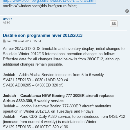
http://www.bloomberg.com/news/2011-08-1 ... craft.html
"
onclick="window.open(this.href);return false;
UY707
A380
Distille son programme hiver 2012/2013
M
lun. 20 août 2012, 15:54
e
s
As per 20AUG12 GDS timetable and inventory display, initial changes to
s
Saudia’s Winter 2012/13 International operation changes as follows.
a
g
Effective date for all changes listed below is from 28OCT12, although
e
additional changes remain possible.
Jeddah – Addis Ababa Service increases from 5 to 6 weekly
SV421 JED2150 – 0030+1ADD 320 x4
SV420 ADD0205 – 0450JED 320 x5
Jeddah – Casablanca NEW Boeing 777-300ER aircraft replaces
Airbus A330-300, 5 weekly service
Jeddah – London Heathrow Boeing 777-300ER aircraft maintains
operation in Winter 2012/13, on Tuesdays and Fridays
Jeddah – Paris CDG Daily A320 service, to be introduced from 04SEP12
(increase from current 4 weekly) is maintained in Winter
SV129 JED0135 – 0610CDG 320 x136