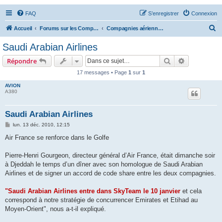
FAQ
S’enregistrer
Connexion
R
Accueil
Forums sur les Compagnies Aériennes
Compagnies aériennes d'Afrique et du Moyen Orient
e
Saudi Arabian Airlines
c
Rechercher
Recherche 
Répondre
h
17 messages • Page
1
sur
1
e
AVION
r
A380
c
h
Saudi Arabian Airlines
e
M
lun. 13 déc. 2010, 12:15
e
r
s
Air France se renforce dans le Golfe
s
a
g
Pierre-Henri Gourgeon, directeur général d’Air France, était dimanche soir
e
à Djeddah le temps d’un dîner avec son homologue de Saudi Arabian
Airlines et de signer un accord de code share entre les deux compagnies.
"Saudi Arabian Airlines entre dans SkyTeam le 10 janvier
et cela
correspond à notre stratégie de concurrencer Emirates et Etihad au
Moyen-Orient", nous a-t-il expliqué.