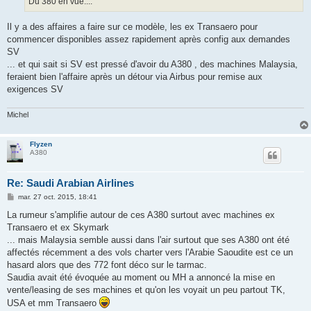
Du 380 en vue....
e
Il y a des affaires a faire sur ce modèle, les ex Transaero pour
commencer disponibles assez rapidement après config aux demandes
SV
... et qui sait si SV est pressé d'avoir du A380 , des machines Malaysia,
feraient bien l'affaire après un détour via Airbus pour remise aux
exigences SV
Michel
Flyzen
A380
Re: Saudi Arabian Airlines
M
mar. 27 oct. 2015, 18:41
e
s
La rumeur s'amplifie autour de ces A380 surtout avec machines ex
s
Transaero et ex Skymark
a
g
... mais Malaysia semble aussi dans l'air surtout que ses A380 ont été
e
affectés récemment a des vols charter vers l'Arabie Saoudite est ce un
hasard alors que des 772 font déco sur le tarmac.
Saudia avait été évoquée au moment ou MH a annoncé la mise en
vente/leasing de ses machines et qu'on les voyait un peu partout TK,
USA et mm Transaero