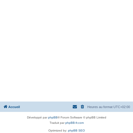
Accueil
Heures au format
UTC+02:00
Développé par
phpBB
® Forum Software © phpBB Limited
Traduit par
phpBB-fr.com
Optimized by:
phpBB SEO