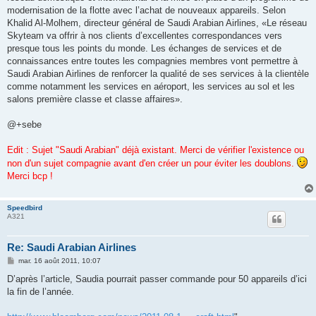
modernisation de la flotte avec l’achat de nouveaux appareils. Selon
Khalid Al-Molhem, directeur général de Saudi Arabian Airlines, «Le réseau
Skyteam va offrir à nos clients d’excellentes correspondances vers
presque tous les points du monde. Les échanges de services et de
connaissances entre toutes les compagnies membres vont permettre à
Saudi Arabian Airlines de renforcer la qualité de ses services à la clientèle
comme notamment les services en aéroport, les services au sol et les
salons première classe et classe affaires».
@+sebe
Edit : Sujet "Saudi Arabian" déjà existant. Merci de vérifier l'existence ou
non d'un sujet compagnie avant d'en créer un pour éviter les doublons.
Merci bcp !
Speedbird
A321
Re: Saudi Arabian Airlines
M
mar. 16 août 2011, 10:07
e
s
D’après l’article, Saudia pourrait passer commande pour 50 appareils d’ici
s
la fin de l’année.
a
g
e