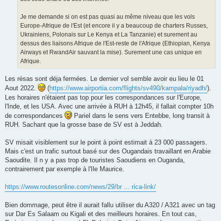
Je me demande si on est pas quasi au même niveau que les vols
Europe-Afrique de l'Est (et encore il y a beaucoup de charters Russes,
Ukrainiens, Polonais sur Le Kenya et La Tanzanie) et surement au
dessus des liaisons Afrique de l'Est-reste de l'Afrique (Ethiopian, Kenya
Airways et RwandAir sauvant la mise). Surement une cas unique en
Afrique.
Les résas sont déja fermées. Le dernier vol semble avoir eu lieu le 01
Aout 2022.
(
https://www.airportia.com/flights/sv490/kampala/riyadh/
).
Les horaires n'étaient pas top pour les correspondances sur l'Europe,
l'Inde, et les USA. Avec une arrivée à RUH à 12h45, il fallait compter 10h
de correspondances
Pariel dans le sens vers Entebbe, long transit à
RUH. Sachant que la grosse base de SV est à Jeddah.
SV misait visiblement sur le point à point estimait à 23 000 passagers.
Mais c'est un trafic surtout basé sur des Ougandais travaillant en Arabie
Saoudite. Il n y a pas trop de touristes Saoudiens en Ouganda,
contrairement par exemple à l'Ile Maurice.
https://www.routesonline.com/news/29/br ... rica-link/
Bien dommage, peut être il aurait fallu utiliser du A320 / A321 avec un tag
sur Dar Es Salaam ou Kigali et des meilleurs horaires. En tout cas,