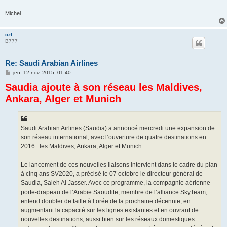
Michel
czl
B777
Re: Saudi Arabian Airlines
M
jeu. 12 nov. 2015, 01:40
e
Saudia ajoute à son réseau les Maldives,
s
s
Ankara, Alger et Munich
a
g
e
Saudi Arabian Airlines (Saudia) a annoncé mercredi une expansion de
son réseau international, avec l’ouverture de quatre destinations en
2016 : les Maldives, Ankara, Alger et Munich.
Le lancement de ces nouvelles liaisons intervient dans le cadre du plan
à cinq ans SV2020, a précisé le 07 octobre le directeur général de
Saudia, Saleh Al Jasser. Avec ce programme, la compagnie aérienne
porte-drapeau de l’Arabie Saoudite, membre de l’alliance SkyTeam,
entend doubler de taille à l’orée de la prochaine décennie, en
augmentant la capacité sur les lignes existantes et en ouvrant de
nouvelles destinations, aussi bien sur les réseaux domestiques