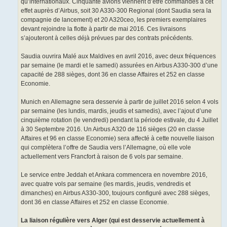
qu’internationaux. Cinquante avions viennent d’être commandés à cet
effet auprès d’Airbus, soit 30 A330-300 Regional (dont Saudia sera la
compagnie de lancement) et 20 A320ceo, les premiers exemplaires
devant rejoindre la flotte à partir de mai 2016. Ces livraisons
s’ajouteront à celles déjà prévues par des contrats précédents.
Saudia ouvrira Malé aux Maldives en avril 2016, avec deux fréquences
par semaine (le mardi et le samedi) assurées en Airbus A330-300 d’une
capacité de 288 sièges, dont 36 en classe Affaires et 252 en classe
Economie.
Munich en Allemagne sera desservie à partir de juillet 2016 selon 4 vols
par semaine (les lundis, mardis, jeudis et samedis), avec l’ajout d’une
cinquième rotation (le vendredi) pendant la période estivale, du 4 Juillet
à 30 Septembre 2016. Un Airbus A320 de 116 sièges (20 en classe
Affaires et 96 en classe Economie) sera affecté à cette nouvelle liaison
qui complètera l’offre de Saudia vers l’Allemagne, où elle vole
actuellement vers Francfort à raison de 6 vols par semaine.
Le service entre Jeddah et Ankara commencera en novembre 2016,
avec quatre vols par semaine (les mardis, jeudis, vendredis et
dimanches) en Airbus A330-300, toujours configuré avec 288 sièges,
dont 36 en classe Affaires et 252 en classe Economie.
La liaison régulière vers Alger (qui est desservie actuellement à