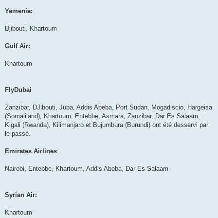
Yemenia:
Djibouti, Khartoum
Gulf Air:
Khartoum
FlyDubai
Zanzibar, DJibouti, Juba, Addis Abeba, Port Sudan, Mogadiscio, Hargeisa
(Somaliland), Khartoum, Entebbe, Asmara, Zanzibar, Dar Es Salaam.
Kigali (Rwanda), Kilimanjaro et Bujumbura (Burundi) ont été desservi par
le passé.
Emirates Airlines
Nairobi, Entebbe, Khartoum, Addis Abeba, Dar Es Salaam
Syrian Air:
Khartoum