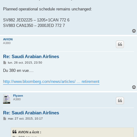
Planned operational schedule remains unchanged:
SV882 JED2225 – 1205+1CAN 772 6
SV883 CAN1350 – 2000JED 772 7
AVION
A380
Re: Saudi Arabian Airlines
M
lun. 26 oct. 2015, 23:50
e
s
Du 380 en vue....
s
a
g
http://www.bloomberg.com/news/articles/ ... retirement
e
Flyzen
A380
Re: Saudi Arabian Airlines
M
mar. 27 oct. 2015, 10:17
e
s
s
AVION a écrit :
a
g