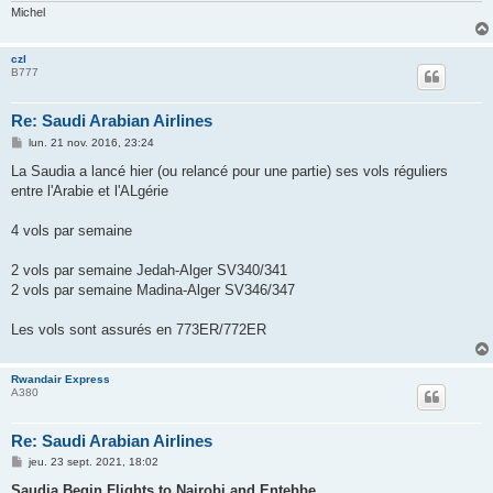
Michel
czl
B777
Re: Saudi Arabian Airlines
M
lun. 21 nov. 2016, 23:24
e
s
La Saudia a lancé hier (ou relancé pour une partie) ses vols réguliers
s
entre l'Arabie et l'ALgérie
a
g
e
4 vols par semaine
2 vols par semaine Jedah-Alger SV340/341
2 vols par semaine Madina-Alger SV346/347
Les vols sont assurés en 773ER/772ER
Rwandair Express
A380
Re: Saudi Arabian Airlines
M
jeu. 23 sept. 2021, 18:02
e
s
Saudia Begin Flights to Nairobi and Entebbe