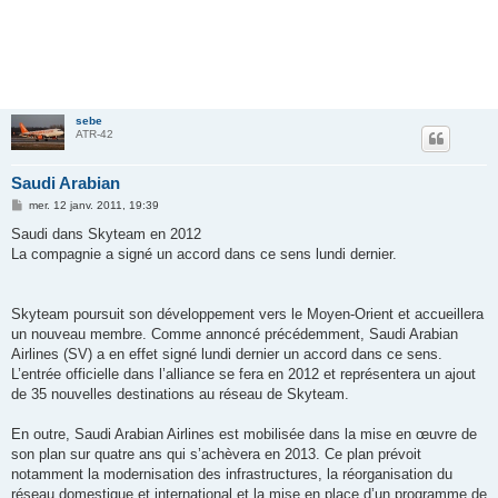
sebe
ATR-42
Saudi Arabian
M
mer. 12 janv. 2011, 19:39
e
s
Saudi dans Skyteam en 2012
s
La compagnie a signé un accord dans ce sens lundi dernier.
a
g
e
Skyteam poursuit son développement vers le Moyen-Orient et accueillera
un nouveau membre. Comme annoncé précédemment, Saudi Arabian
Airlines (SV) a en effet signé lundi dernier un accord dans ce sens.
L’entrée officielle dans l’alliance se fera en 2012 et représentera un ajout
de 35 nouvelles destinations au réseau de Skyteam.
En outre, Saudi Arabian Airlines est mobilisée dans la mise en œuvre de
son plan sur quatre ans qui s’achèvera en 2013. Ce plan prévoit
notamment la modernisation des infrastructures, la réorganisation du
réseau domestique et international et la mise en place d’un programme de