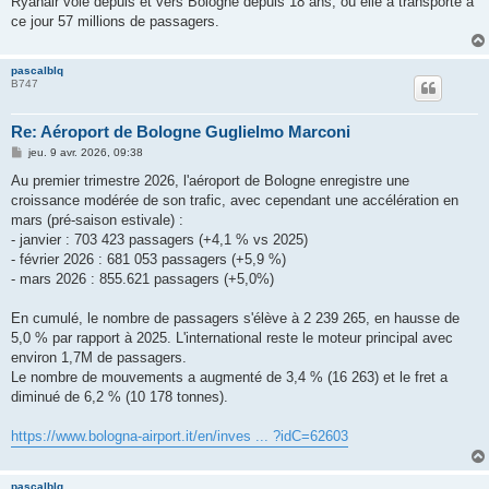
Ryanair vole depuis et vers Bologne depuis 18 ans, où elle a transporté à
ce jour 57 millions de passagers.
pascalblq
B747
Re: Aéroport de Bologne Guglielmo Marconi
M
jeu. 9 avr. 2026, 09:38
e
s
Au premier trimestre 2026, l'aéroport de Bologne enregistre une
s
croissance modérée de son trafic, avec cependant une accélération en
a
g
mars (pré-saison estivale) :
e
- janvier : 703 423 passagers (+4,1 % vs 2025)
- février 2026 : 681 053 passagers (+5,9 %)
- mars 2026 : 855.621 passagers (+5,0%)
En cumulé, le nombre de passagers s'élève à 2 239 265, en hausse de
5,0 % par rapport à 2025. L'international reste le moteur principal avec
environ 1,7M de passagers.
Le nombre de mouvements a augmenté de 3,4 % (16 263) et le fret a
diminué de 6,2 % (10 178 tonnes).
https://www.bologna-airport.it/en/inves ... ?idC=62603
pascalblq