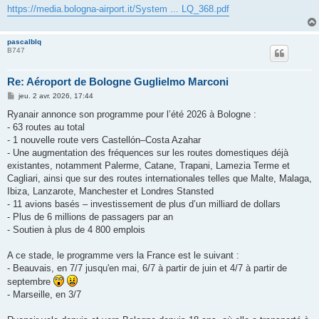
https://media.bologna-airport.it/System ... LQ_368.pdf
pascalblq
B747
Re: Aéroport de Bologne Guglielmo Marconi
M
jeu. 2 avr. 2026, 17:44
e
s
Ryanair annonce son programme pour l’été 2026 à Bologne :
s
- 63 routes au total
a
g
- 1 nouvelle route vers Castellón–Costa Azahar
e
- Une augmentation des fréquences sur les routes domestiques déjà
existantes, notamment Palerme, Catane, Trapani, Lamezia Terme et
Cagliari, ainsi que sur des routes internationales telles que Malte, Malaga,
Ibiza, Lanzarote, Manchester et Londres Stansted
- 11 avions basés – investissement de plus d’un milliard de dollars
- Plus de 6 millions de passagers par an
- Soutien à plus de 4 800 emplois
A ce stade, le programme vers la France est le suivant :
- Beauvais, en 7/7 jusqu'en mai, 6/7 à partir de juin et 4/7 à partir de
septembre
- Marseille, en 3/7