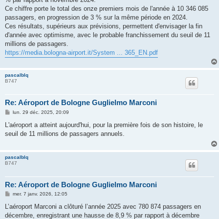
Ce chiffre porte le total des onze premiers mois de l'année à 10 346 085
passagers, en progression de 3 % sur la même période en 2024.
Ces résultats, supérieurs aux prévisions, permettent d'envisager la fin
d'année avec optimisme, avec le probable franchissement du seuil de 11
millions de passagers.
https://media.bologna-airport.it/System ... 365_EN.pdf
pascalblq
B747
Re: Aéroport de Bologne Guglielmo Marconi
M
lun. 29 déc. 2025, 20:09
e
s
L'aéroport a atteint aujourd'hui, pour la première fois de son histoire, le
s
seuil de 11 millions de passagers annuels.
a
g
e
pascalblq
B747
Re: Aéroport de Bologne Guglielmo Marconi
M
mer. 7 janv. 2026, 12:05
e
s
L’aéroport Marconi a clôturé l’année 2025 avec 780 874 passagers en
s
décembre, enregistrant une hausse de 8,9 % par rapport à décembre
a