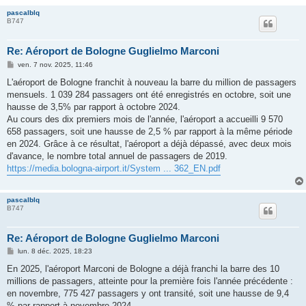
pascalblq
B747
Re: Aéroport de Bologne Guglielmo Marconi
M
ven. 7 nov. 2025, 11:46
e
s
L'aéroport de Bologne franchit à nouveau la barre du million de passagers
s
mensuels. 1 039 284 passagers ont été enregistrés en octobre, soit une
a
g
hausse de 3,5% par rapport à octobre 2024.
e
Au cours des dix premiers mois de l'année, l'aéroport a accueilli 9 570
658 passagers, soit une hausse de 2,5 % par rapport à la même période
en 2024. Grâce à ce résultat, l'aéroport a déjà dépassé, avec deux mois
d'avance, le nombre total annuel de passagers de 2019.
https://media.bologna-airport.it/System ... 362_EN.pdf
pascalblq
B747
Re: Aéroport de Bologne Guglielmo Marconi
M
lun. 8 déc. 2025, 18:23
e
s
En 2025, l'aéroport Marconi de Bologne a déjà franchi la barre des 10
s
millions de passagers, atteinte pour la première fois l'année précédente :
a
g
en novembre, 775 427 passagers y ont transité, soit une hausse de 9,4
e
% par rapport à novembre 2024.