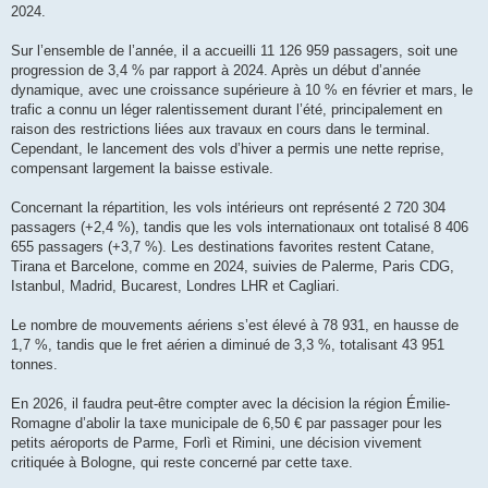
g
2024.
e
Sur l’ensemble de l’année, il a accueilli 11 126 959 passagers, soit une
progression de 3,4 % par rapport à 2024. Après un début d’année
dynamique, avec une croissance supérieure à 10 % en février et mars, le
trafic a connu un léger ralentissement durant l’été, principalement en
raison des restrictions liées aux travaux en cours dans le terminal.
Cependant, le lancement des vols d’hiver a permis une nette reprise,
compensant largement la baisse estivale.
Concernant la répartition, les vols intérieurs ont représenté 2 720 304
passagers (+2,4 %), tandis que les vols internationaux ont totalisé 8 406
655 passagers (+3,7 %). Les destinations favorites restent Catane,
Tirana et Barcelone, comme en 2024, suivies de Palerme, Paris CDG,
Istanbul, Madrid, Bucarest, Londres LHR et Cagliari.
Le nombre de mouvements aériens s’est élevé à 78 931, en hausse de
1,7 %, tandis que le fret aérien a diminué de 3,3 %, totalisant 43 951
tonnes.
En 2026, il faudra peut-être compter avec la décision la région Émilie-
Romagne d’abolir la taxe municipale de 6,50 € par passager pour les
petits aéroports de Parme, Forlì et Rimini, une décision vivement
critiquée à Bologne, qui reste concerné par cette taxe.