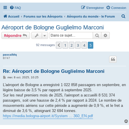
FAQ
S’enregistrer
Connexion
R
Accueil
Forums sur les Aéroports
Aéroports du monde - le Forum
e
Aéroport de Bologne Guglielmo Marconi
c
Rechercher
Recherche 
Répondre
h
e
1
2
3
4
5
Précédente
92 messages
r
pascalblq
c
B747
h
Re: Aéroport de Bologne Guglielmo Marconi
e
M
mer. 8 oct. 2025, 10:25
r
e
s
L'aéroport de Bologne a enregistré 1 022 858 passagers en septembre, en
s
légère baisse de 3,5 % par rapport à septembre 2025.
a
g
Sur les neuf premiers mois de 2025, l'aéroport a accueilli 8 531 374
e
passagers, soit une hausse de 2,4 % par rapport à 2024. Le nombre de
mouvements aériens sur cette période a augmenté de 0,9 %, et le fret a
diminué de 3,6 %, atteignant 32 694 tonnes.
https://media.bologna-airport.it/System ... 360_EN.pdf