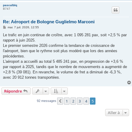
pascalblq
B747
Re: Aéroport de Bologne Guglielmo Marconi
M
mar. 7 juil. 2026, 12:55
e
s
Le trafic en juin continue de croître, avec 1 095 281 pax, soit +2,5 % par
s
rapport à juin 2025.
a
g
Le premier semestre 2026 confirme la tendance de croissance de
e
l'aéroport, bien que le rythme soit plus modéré que lors des années
précédentes.
L'aéroport a accueilli au total 5 485 241 pax, en progression de +3,6 %
par rapport à 2025, tandis que le nombre de mouvements a augmenté de
+2,8 % (39 081). En revanche, le volume de fret a diminué de -6,3 %,
avec 20 912 tonnes transportées.
Répondre
1
2
3
4
5
Précédente
92 messages
Aller à