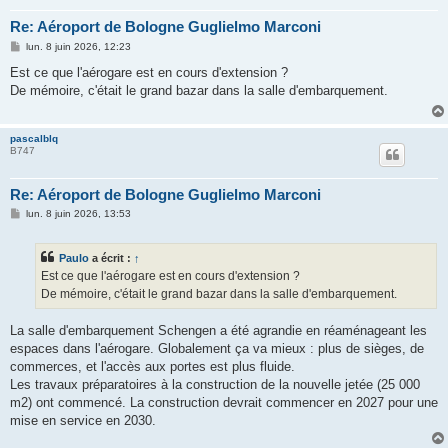
Re: Aéroport de Bologne Guglielmo Marconi
M
lun. 8 juin 2026, 12:23
e
s
Est ce que l'aérogare est en cours d'extension ?
s
De mémoire, c'était le grand bazar dans la salle d'embarquement.
a
g
e
pascalblq
B747
Re: Aéroport de Bologne Guglielmo Marconi
M
lun. 8 juin 2026, 13:53
e
s
s
Paulo
a écrit :
↑
a
g
Est ce que l'aérogare est en cours d'extension ?
e
De mémoire, c'était le grand bazar dans la salle d'embarquement.
La salle d'embarquement Schengen a été agrandie en réaménageant les
espaces dans l'aérogare. Globalement ça va mieux : plus de sièges, de
commerces, et l'accès aux portes est plus fluide.
Les travaux préparatoires à la construction de la nouvelle jetée (25 000
m2) ont commencé. La construction devrait commencer en 2027 pour une
mise en service en 2030.