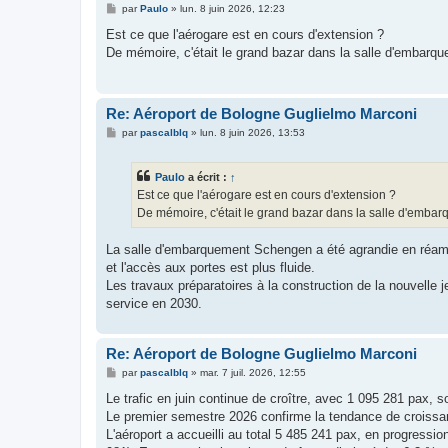
M
par
Paulo
»
lun. 8 juin 2026, 12:23
e
s
Est ce que l'aérogare est en cours d'extension ?
s
De mémoire, c'était le grand bazar dans la salle d'embarq
a
g
e
Re: Aéroport de Bologne Guglielmo Marconi
M
par
pascalblq
»
lun. 8 juin 2026, 13:53
e
s
s
Paulo
a écrit :
↑
a
g
Est ce que l'aérogare est en cours d'extension ?
e
De mémoire, c'était le grand bazar dans la salle d'emba
La salle d'embarquement Schengen a été agrandie en réam
et l'accès aux portes est plus fluide.
Les travaux préparatoires à la construction de la nouvell
service en 2030.
Re: Aéroport de Bologne Guglielmo Marconi
M
par
pascalblq
»
mar. 7 juil. 2026, 12:55
e
s
Le trafic en juin continue de croître, avec 1 095 281 pax, s
s
Le premier semestre 2026 confirme la tendance de croissan
a
g
L'aéroport a accueilli au total 5 485 241 pax, en progres
e