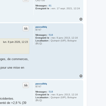
CRJ-700
Messages :
91
Enregistré le :
ven. 17 sept. 2021, 12:24
H
a
u
pascalblq
t
B747
Messages :
518
Enregistré le :
mer. 9 janv. 2013, 12:16
Localisation :
Quimper (UIP), Bologne
lun. 8 juin 2026, 12:23
(BLQ)
ièges, de commerces,
7 pour une mise en
H
a
u
pascalblq
t
B747
Messages :
518
Enregistré le :
mer. 9 janv. 2013, 12:16
Localisation :
Quimper (UIP), Bologne
récédentes.
(BLQ)
menté de +2,8 % (39