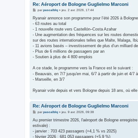
Re: Aéroport de Bologne Guglielmo Marconi
M
par
pascalblq
»
jeu. 2 avr. 2026, 17:44
e
s
Ryanair annonce son programme pour l’été 2026 à Bologne
s
- 63 routes au total
a
g
- 1 nouvelle route vers Castellón–Costa Azahar
e
- Une augmentation des fréquences sur les routes domesti
sur des routes internationales telles que Malte, Malaga, I
- 11 avions basés – investissement de plus d’un milliard de
- Plus de 6 millions de passagers par an
- Soutien à plus de 4 800 emplois
A ce stade, le programme vers la France est le suivant :
- Beauvais, en 7/7 jusqu'en mai, 6/7 à partir de juin et 4/7
- Marseille, en 3/7
Ryanair vole depuis et vers Bologne depuis 18 ans, où elle 
Re: Aéroport de Bologne Guglielmo Marconi
M
par
pascalblq
»
jeu. 9 avr. 2026, 09:38
e
s
Au premier trimestre 2026, l'aéroport de Bologne enregist
s
estivale) :
a
g
- janvier : 703 423 passagers (+4,1 % vs 2025)
e
- février 2026 : 681 053 passagers (+5,9 %)