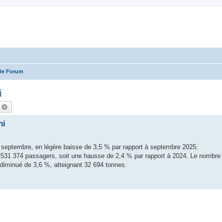
 le Forum
i
echercher
Recherche avancée
ni
 septembre, en légère baisse de 3,5 % par rapport à septembre 2025.
i 8 531 374 passagers, soit une hausse de 2,4 % par rapport à 2024. Le nomb
a diminué de 3,6 %, atteignant 32 694 tonnes.