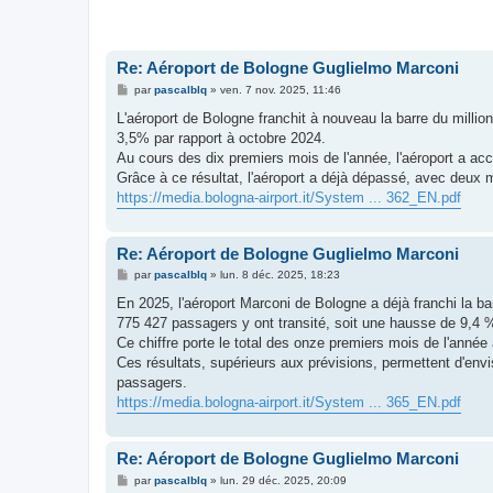
Re: Aéroport de Bologne Guglielmo Marconi
M
par
pascalblq
»
ven. 7 nov. 2025, 11:46
e
s
L'aéroport de Bologne franchit à nouveau la barre du milli
s
3,5% par rapport à octobre 2024.
a
g
Au cours des dix premiers mois de l'année, l'aéroport a ac
e
Grâce à ce résultat, l'aéroport a déjà dépassé, avec deux
https://media.bologna-airport.it/System ... 362_EN.pdf
Re: Aéroport de Bologne Guglielmo Marconi
M
par
pascalblq
»
lun. 8 déc. 2025, 18:23
e
s
En 2025, l'aéroport Marconi de Bologne a déjà franchi la ba
s
775 427 passagers y ont transité, soit une hausse de 9,4 
a
g
Ce chiffre porte le total des onze premiers mois de l'ann
e
Ces résultats, supérieurs aux prévisions, permettent d'env
passagers.
https://media.bologna-airport.it/System ... 365_EN.pdf
Re: Aéroport de Bologne Guglielmo Marconi
M
par
pascalblq
»
lun. 29 déc. 2025, 20:09
e