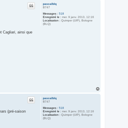
u
pascalblq
t
B747
Messages :
518
Enregistré le :
mer. 9 janv. 2013, 12:16
Localisation :
Quimper (UIP), Bologne
(BLQ)
Cagliari, ainsi que
H
a
u
pascalblq
t
B747
Messages :
518
mars (pré-saison
Enregistré le :
mer. 9 janv. 2013, 12:16
Localisation :
Quimper (UIP), Bologne
(BLQ)