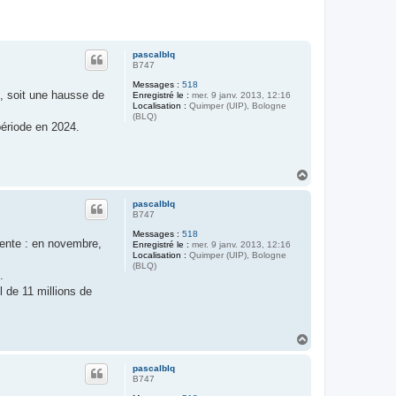
pascalblq
B747
Messages :
518
e, soit une hausse de
Enregistré le :
mer. 9 janv. 2013, 12:16
Localisation :
Quimper (UIP), Bologne
(BLQ)
période en 2024.
H
a
u
pascalblq
t
B747
Messages :
518
dente : en novembre,
Enregistré le :
mer. 9 janv. 2013, 12:16
Localisation :
Quimper (UIP), Bologne
(BLQ)
.
 de 11 millions de
H
a
u
pascalblq
t
B747