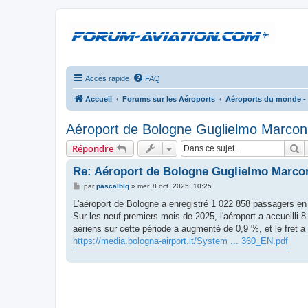
Accès rapide
FAQ
Accueil
Forums sur les Aéroports
Aéroports du monde -
Aéroport de Bologne Guglielmo Marcon
R
Répondre
Re: Aéroport de Bologne Guglielmo Marco
M
par
pascalblq
»
mer. 8 oct. 2025, 10:25
e
s
L'aéroport de Bologne a enregistré 1 022 858 passagers en
s
Sur les neuf premiers mois de 2025, l'aéroport a accueill
a
g
aériens sur cette période a augmenté de 0,9 %, et le fret 
e
https://media.bologna-airport.it/System ... 360_EN.pdf