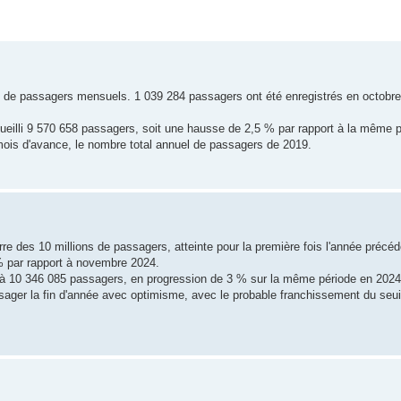
on de passagers mensuels. 1 039 284 passagers ont été enregistrés en octobr
cueilli 9 570 658 passagers, soit une hausse de 2,5 % par rapport à la même 
 mois d'avance, le nombre total annuel de passagers de 2019.
rre des 10 millions de passagers, atteinte pour la première fois l'année précé
% par rapport à novembre 2024.
ée à 10 346 085 passagers, en progression de 3 % sur la même période en 2024
isager la fin d'année avec optimisme, avec le probable franchissement du seuil