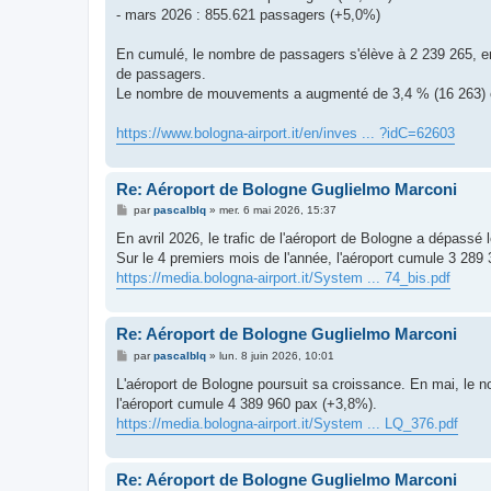
- mars 2026 : 855.621 passagers (+5,0%)
En cumulé, le nombre de passagers s'élève à 2 239 265, en 
de passagers.
Le nombre de mouvements a augmenté de 3,4 % (16 263) et 
https://www.bologna-airport.it/en/inves ... ?idC=62603
Re: Aéroport de Bologne Guglielmo Marconi
M
par
pascalblq
»
mer. 6 mai 2026, 15:37
e
s
En avril 2026, le trafic de l'aéroport de Bologne a dépassé
s
Sur le 4 premiers mois de l'année, l'aéroport cumule 3 289
a
g
https://media.bologna-airport.it/System ... 74_bis.pdf
e
Re: Aéroport de Bologne Guglielmo Marconi
M
par
pascalblq
»
lun. 8 juin 2026, 10:01
e
s
L'aéroport de Bologne poursuit sa croissance. En mai, le 
s
l'aéroport cumule 4 389 960 pax (+3,8%).
a
g
https://media.bologna-airport.it/System ... LQ_376.pdf
e
Re: Aéroport de Bologne Guglielmo Marconi