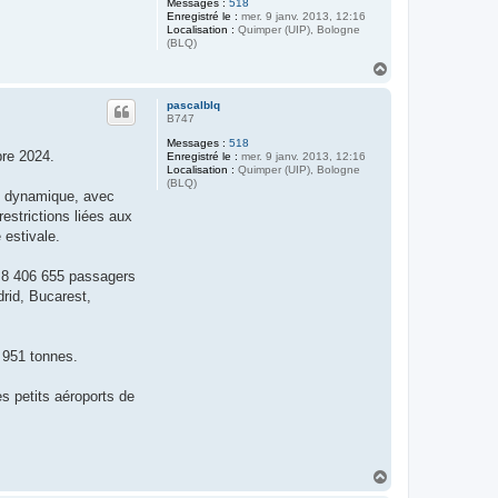
Messages :
518
Enregistré le :
mer. 9 janv. 2013, 12:16
Localisation :
Quimper (UIP), Bologne
(BLQ)
H
a
u
pascalblq
t
B747
Messages :
518
bre 2024.
Enregistré le :
mer. 9 janv. 2013, 12:16
Localisation :
Quimper (UIP), Bologne
(BLQ)
ée dynamique, avec
estrictions liées aux
 estivale.
sé 8 406 655 passagers
rid, Bucarest,
 951 tonnes.
s petits aéroports de
H
a