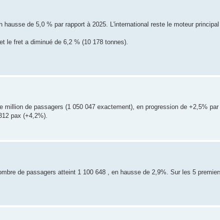
hausse de 5,0 % par rapport à 2025. L'international reste le moteur principa
le fret a diminué de 6,2 % (10 178 tonnes).
 le million de passagers (1 050 047 exactement), en progression de +2,5% par 
 312 pax (+4,2%).
nombre de passagers atteint 1 100 648 , en hausse de 2,9%. Sur les 5 premier