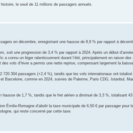
n histoire, le seuil de 11 millions de passagers annuels.
assagers en décembre, enregistrant une hausse de 8,9 % par rapport à décem
gers, soit une progression de 3,4 % par rapport à 2024. Après un début d’ann
ic a connu un léger ralentissement durant l’été, principalement en raison des r
 des vols d’hiver a permis une nette reprise, compensant largement la baisse
té 2 720 304 passagers (+2,4 %), tandis que les vols internationaux ont totali
na et Barcelone, comme en 2024, suivies de Palerme, Paris CDG, Istanbul, Mad
hausse de 1,7 %, tandis que le fret aérien a diminué de 3,3 %, totalisant 43
gion Émilie-Romagne d’abolir la taxe municipale de 6,50 € par passager pour le
ologne, qui reste concerné par cette taxe.