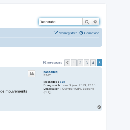
Rechercher
Recherche avancé
S’enregistrer
Connexion
1
2
3
4
5
Précédente
92 messages
pascalblq
B747
Messages :
518
Enregistré le :
mer. 9 janv. 2013, 12:16
Localisation :
Quimper (UIP), Bologne
re de mouvements
(BLQ)
H
a
u
t