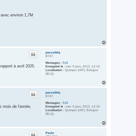
l avec environ 1,7M
H
a
u
pascalblq
t
B747
Messages :
518
rapport à avril 2025.
Enregistré le :
mer. 9 janv. 2013, 12:16
Localisation :
Quimper (UIP), Bologne
(BLQ)
H
a
u
pascalblq
t
B747
Messages :
518
s mois de l'année,
Enregistré le :
mer. 9 janv. 2013, 12:16
Localisation :
Quimper (UIP), Bologne
(BLQ)
H
a
u
Paulo
t