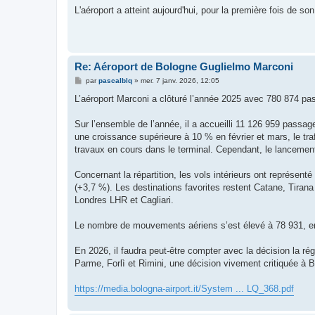
s
L'aéroport a atteint aujourd'hui, pour la première fois de so
s
a
g
e
Re: Aéroport de Bologne Guglielmo Marconi
M
par
pascalblq
»
mer. 7 janv. 2026, 12:05
e
s
L’aéroport Marconi a clôturé l’année 2025 avec 780 874 p
s
a
g
Sur l’ensemble de l’année, il a accueilli 11 126 959 passa
e
une croissance supérieure à 10 % en février et mars, le traf
travaux en cours dans le terminal. Cependant, le lancement
Concernant la répartition, les vols intérieurs ont représen
(+3,7 %). Les destinations favorites restent Catane, Tira
Londres LHR et Cagliari.
Le nombre de mouvements aériens s’est élevé à 78 931, en 
En 2026, il faudra peut-être compter avec la décision la ré
Parme, Forlì et Rimini, une décision vivement critiquée à B
https://media.bologna-airport.it/System ... LQ_368.pdf