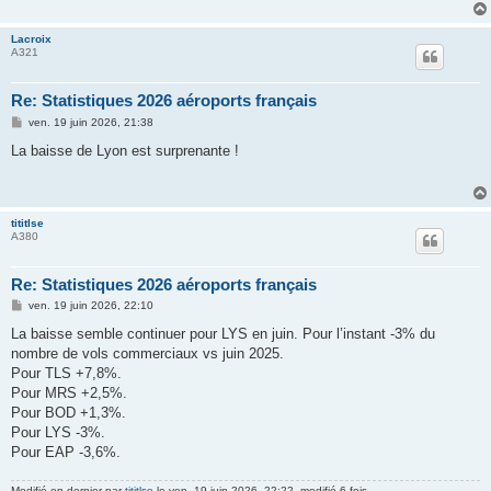
Lacroix
A321
Re: Statistiques 2026 aéroports français
M
ven. 19 juin 2026, 21:38
e
s
La baisse de Lyon est surprenante !
s
a
g
e
tititlse
A380
Re: Statistiques 2026 aéroports français
M
ven. 19 juin 2026, 22:10
e
s
La baisse semble continuer pour LYS en juin. Pour l’instant -3% du
s
nombre de vols commerciaux vs juin 2025.
a
g
Pour TLS +7,8%.
e
Pour MRS +2,5%.
Pour BOD +1,3%.
Pour LYS -3%.
Pour EAP -3,6%.
Modifié en dernier par
tititlse
le ven. 19 juin 2026, 22:22, modifié 6 fois.