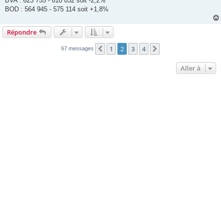
BVA : 623 755 - 610 032 soit -2,2%
BOD : 564 945 - 575 114 soit +1,8%
Répondre
1
2
3
4
Précédente
Suivante
67 messages
Aller à