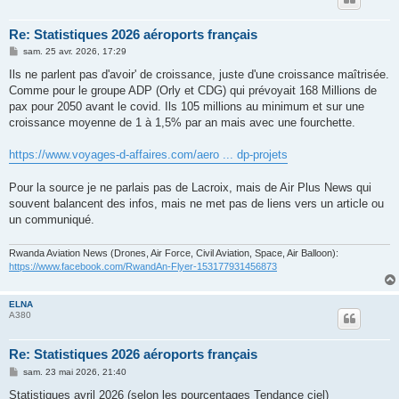
Re: Statistiques 2026 aéroports français
M
sam. 25 avr. 2026, 17:29
e
s
Ils ne parlent pas d'avoir' de croissance, juste d'une croissance maîtrisée.
s
Comme pour le groupe ADP (Orly et CDG) qui prévoyait 168 Millions de
a
g
pax pour 2050 avant le covid. Ils 105 millions au minimum et sur une
e
croissance moyenne de 1 à 1,5% par an mais avec une fourchette.
https://www.voyages-d-affaires.com/aero ... dp-projets
Pour la source je ne parlais pas de Lacroix, mais de Air Plus News qui
souvent balancent des infos, mais ne met pas de liens vers un article ou
un communiqué.
Rwanda Aviation News (Drones, Air Force, Civil Aviation, Space, Air Balloon):
https://www.facebook.com/RwandAn-Flyer-153177931456873
ELNA
A380
Re: Statistiques 2026 aéroports français
M
sam. 23 mai 2026, 21:40
e
s
Statistiques avril 2026
(selon les pourcentages Tendance ciel)