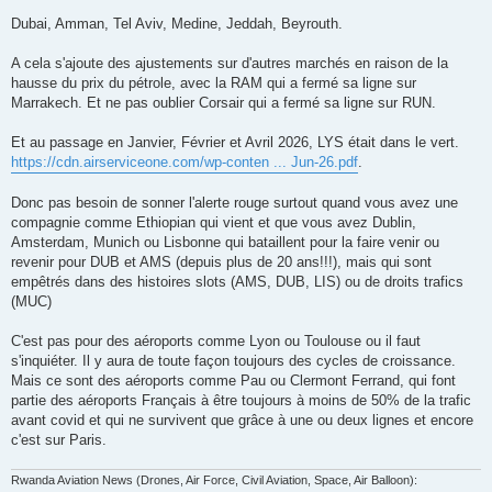
Dubai, Amman, Tel Aviv, Medine, Jeddah, Beyrouth.
A cela s'ajoute des ajustements sur d'autres marchés en raison de la
hausse du prix du pétrole, avec la RAM qui a fermé sa ligne sur
Marrakech. Et ne pas oublier Corsair qui a fermé sa ligne sur RUN.
Et au passage en Janvier, Février et Avril 2026, LYS était dans le vert.
https://cdn.airserviceone.com/wp-conten ... Jun-26.pdf
.
Donc pas besoin de sonner l'alerte rouge surtout quand vous avez une
compagnie comme Ethiopian qui vient et que vous avez Dublin,
Amsterdam, Munich ou Lisbonne qui bataillent pour la faire venir ou
revenir pour DUB et AMS (depuis plus de 20 ans!!!), mais qui sont
empêtrés dans des histoires slots (AMS, DUB, LIS) ou de droits trafics
(MUC)
C'est pas pour des aéroports comme Lyon ou Toulouse ou il faut
s'inquiéter. Il y aura de toute façon toujours des cycles de croissance.
Mais ce sont des aéroports comme Pau ou Clermont Ferrand, qui font
partie des aéroports Français à être toujours à moins de 50% de la trafic
avant covid et qui ne survivent que grâce à une ou deux lignes et encore
c'est sur Paris.
Rwanda Aviation News (Drones, Air Force, Civil Aviation, Space, Air Balloon):