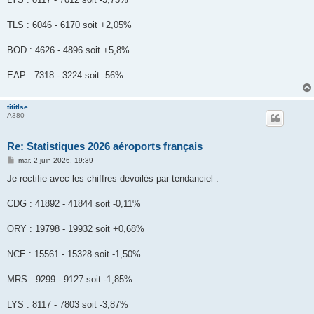
TLS : 6046 - 6170 soit +2,05%
BOD : 4626 - 4896 soit +5,8%
EAP : 7318 - 3224 soit -56%
tititlse
A380
Re: Statistiques 2026 aéroports français
M
mar. 2 juin 2026, 19:39
e
s
Je rectifie avec les chiffres devoilés par tendanciel :
s
a
g
CDG : 41892 - 41844 soit -0,11%
e
ORY : 19798 - 19932 soit +0,68%
NCE : 15561 - 15328 soit -1,50%
MRS : 9299 - 9127 soit -1,85%
LYS : 8117 - 7803 soit -3,87%