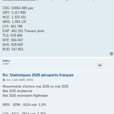
s
a
g
CDG: 63054.495 pax
e
ORY: 3.117.895
NCE: 1.325.431
MRS: 1.054.137
LYS: 941.798
EAP: 462.201 Travaux piste
TLS: 678.989
NTE: 650.407
BVA: 629.600
BOD: 547.851
tititlse
A380
Re: Statistiques 2026 aéroports français
M
lun. 1 juin 2026, 18:01
e
s
Mouvements d’avions mai 2026 vs mai 2025
s
Mai 2025 tendanciel
a
g
Mai 2026 estimation flightradar
e
MRS : 9299 - 9124 soit -1,9%
LYS : 8117 - 7812 soit -3,75%