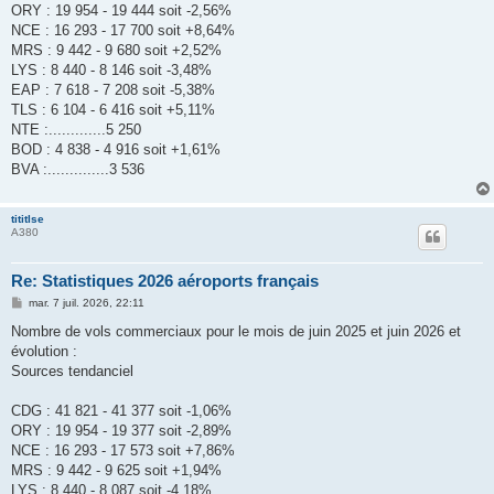
ORY : 19 954 - 19 444 soit -2,56%
NCE : 16 293 - 17 700 soit +8,64%
MRS : 9 442 - 9 680 soit +2,52%
LYS : 8 440 - 8 146 soit -3,48%
EAP : 7 618 - 7 208 soit -5,38%
TLS : 6 104 - 6 416 soit +5,11%
NTE :.............5 250
BOD : 4 838 - 4 916 soit +1,61%
BVA :..............3 536
tititlse
A380
Re: Statistiques 2026 aéroports français
M
mar. 7 juil. 2026, 22:11
e
s
Nombre de vols commerciaux pour le mois de juin 2025 et juin 2026 et
s
évolution :
a
g
Sources tendanciel
e
CDG : 41 821 - 41 377 soit -1,06%
ORY : 19 954 - 19 377 soit -2,89%
NCE : 16 293 - 17 573 soit +7,86%
MRS : 9 442 - 9 625 soit +1,94%
LYS : 8 440 - 8 087 soit -4,18%