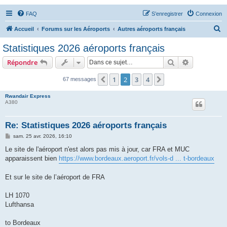
FAQ
S’enregistrer
Connexion
R
Accueil
Forums sur les Aéroports
Autres aéroports français
e
Statistiques 2026 aéroports français
c
Rechercher
Recherche 
Répondre
h
e
1
2
3
4
Précédente
Suivante
67 messages
r
Rwandair Express
c
A380
h
Re: Statistiques 2026 aéroports français
e
M
sam. 25 avr. 2026, 16:10
r
e
s
Le site de l'aéroport n'est alors pas mis à jour, car FRA et MUC
s
apparaissent bien
https://www.bordeaux.aeroport.fr/vols-d ... t-bordeaux
a
g
e
Et sur le site de l’aéroport de FRA
LH 1070
Lufthansa
to Bordeaux