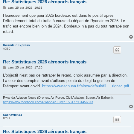
Re: Statistiques 2026 aéroports français
M
sam. 25 avr. 2026, 16:33
e
s
Heureusement que pour 2026 bordeaux est dans le positif après
s
l’effondrement total du trafic à cause du départ de Ryanair en 2025. Le
a
g
trafic est encore bien loin de 2024. Bordeaux n’a pas du tout rattrapé son
e
retard.
Rwandair Express
A380
Re: Statistiques 2026 aéroports français
M
sam. 25 avr. 2026, 17:20
e
s
L'objectif n'est pas de rattraper le retard, choix assumée par la direction.
s
La cour des comptes avait d'ailleurs pointé du doigt la gestion de
a
g
l'aéroport avant covid.
https://www.acnusa.fr/sites/default/fil ... rignac.pdf
e
Rwanda Aviation News (Drones, Air Force, Civil Aviation, Space, Air Balloon):
https://www.facebook.com/RwandAn-Flyer-153177931456873
Sachavion34
B747
Re: Statistiques 2026 aéroports français