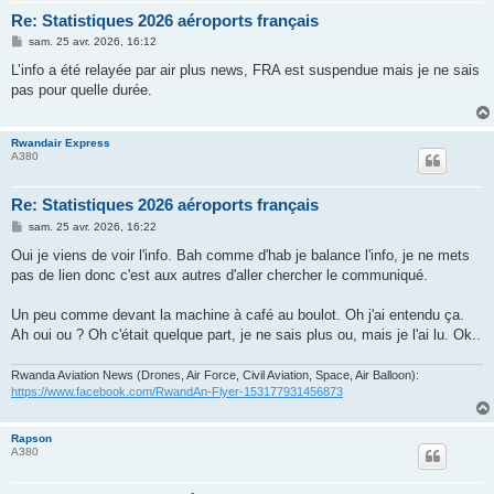
Re: Statistiques 2026 aéroports français
M
sam. 25 avr. 2026, 16:12
e
s
L’info a été relayée par air plus news, FRA est suspendue mais je ne sais
s
pas pour quelle durée.
a
g
e
Rwandair Express
A380
Re: Statistiques 2026 aéroports français
M
sam. 25 avr. 2026, 16:22
e
s
Oui je viens de voir l'info. Bah comme d'hab je balance l'info, je ne mets
s
pas de lien donc c'est aux autres d'aller chercher le communiqué.
a
g
e
Un peu comme devant la machine à café au boulot. Oh j'ai entendu ça.
Ah oui ou ? Oh c'était quelque part, je ne sais plus ou, mais je l'ai lu. Ok..
Rwanda Aviation News (Drones, Air Force, Civil Aviation, Space, Air Balloon):
https://www.facebook.com/RwandAn-Flyer-153177931456873
Rapson
A380