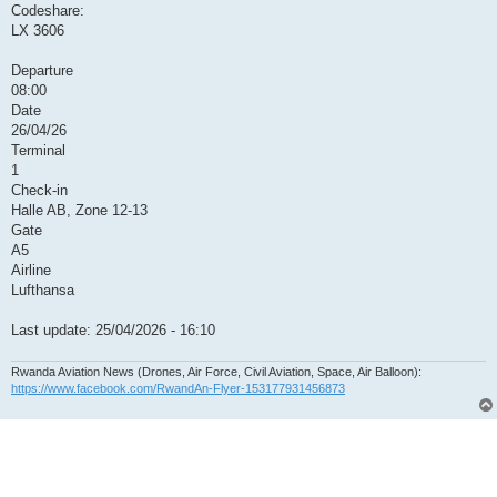
Codeshare:
LX 3606
Departure
08:00
Date
26/04/26
Terminal
1
Check-in
Halle AB, Zone 12-13
Gate
A5
Airline
Lufthansa
Last update: 25/04/2026 - 16:10
Rwanda Aviation News (Drones, Air Force, Civil Aviation, Space, Air Balloon):
https://www.facebook.com/RwandAn-Flyer-153177931456873