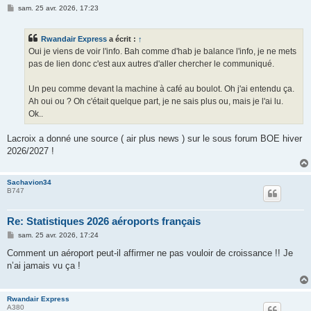
M
sam. 25 avr. 2026, 17:23
e
s
s
Rwandair Express
a écrit :
↑
a
g
Oui je viens de voir l'info. Bah comme d'hab je balance l'info, je ne mets
e
pas de lien donc c'est aux autres d'aller chercher le communiqué.
Un peu comme devant la machine à café au boulot. Oh j'ai entendu ça.
Ah oui ou ? Oh c'était quelque part, je ne sais plus ou, mais je l'ai lu.
Ok..
Lacroix a donné une source ( air plus news ) sur le sous forum BOE hiver
2026/2027 !
Sachavion34
B747
Re: Statistiques 2026 aéroports français
M
sam. 25 avr. 2026, 17:24
e
s
Comment un aéroport peut-il affirmer ne pas vouloir de croissance !! Je
s
n’ai jamais vu ça !
a
g
e
Rwandair Express
A380