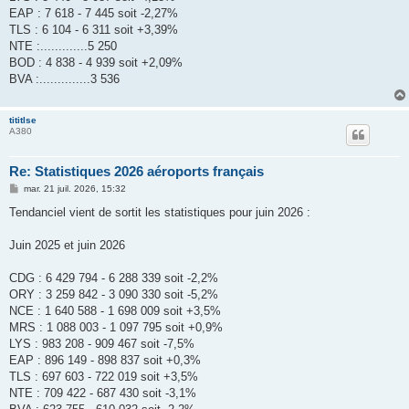
EAP : 7 618 - 7 445 soit -2,27%
TLS : 6 104 - 6 311 soit +3,39%
NTE :.............5 250
BOD : 4 838 - 4 939 soit +2,09%
BVA :..............3 536
tititlse
A380
Re: Statistiques 2026 aéroports français
M
mar. 21 juil. 2026, 15:32
e
s
Tendanciel vient de sortit les statistiques pour juin 2026 :
s
a
g
Juin 2025 et juin 2026
e
CDG : 6 429 794 - 6 288 339 soit -2,2%
ORY : 3 259 842 - 3 090 330 soit -5,2%
NCE : 1 640 588 - 1 698 009 soit +3,5%
MRS : 1 088 003 - 1 097 795 soit +0,9%
LYS : 983 208 - 909 467 soit -7,5%
EAP : 896 149 - 898 837 soit +0,3%
TLS : 697 603 - 722 019 soit +3,5%
NTE : 709 422 - 687 430 soit -3,1%