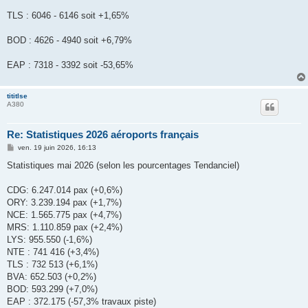
TLS : 6046 - 6146 soit +1,65%
BOD : 4626 - 4940 soit +6,79%
EAP : 7318 - 3392 soit -53,65%
tititlse
A380
Re: Statistiques 2026 aéroports français
M
ven. 19 juin 2026, 16:13
e
s
Statistiques mai 2026 (selon les pourcentages Tendanciel)
s
a
g
CDG: 6.247.014 pax (+0,6%)
e
ORY: 3.239.194 pax (+1,7%)
NCE: 1.565.775 pax (+4,7%)
MRS: 1.110.859 pax (+2,4%)
LYS: 955.550 (-1,6%)
NTE : 741 416 (+3,4%)
TLS : 732 513 (+6,1%)
BVA: 652.503 (+0,2%)
BOD: 593.299 (+7,0%)
EAP : 372.175 (-57,3% travaux piste)