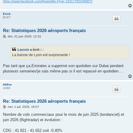
https://www.facebook.com/RwandAn-Flyer-153177931456873
Erick
B747
Re: Statistiques 2026 aéroports français
M
dim. 21 juin 2026, 12:31
e
s
s
Lacroix
a écrit :
↑
a
g
La baisse de Lyon est surprenante !
e
Pas tant que ça,Emirates a supprimé son quotidien sur Dubai pendant
plusieurs semaines!je sais même pas si il est repassé en quotidien….
tititlse
A380
Re: Statistiques 2026 aéroports français
M
mer. 1 juil. 2026, 18:07
e
s
Nombre de vols commerciaux pour le mois de juin 2025 (tendanciel) et
s
juin 2026 (flightradar) et évolution :
a
g
e
CDG : 41 821 - 41 652 soit -0,40%