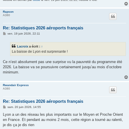
Rapson
A380
Re: Statistiques 2026 aéroports français
M
ven. 19 juin 2026, 22:11
e
s
s
Lacroix
a écrit :
↑
a
g
La baisse de Lyon est surprenante !
e
Ce n’est absolument pas une surprise vu la pauvreté du programme été
2026. La baisse va se poursuivre certainement jusqu’au mois d’octobre
minimum.
Rwandair Express
A380
Re: Statistiques 2026 aéroports français
M
sam. 20 juin 2026, 14:55
e
s
Lyon a un des réseau les plus importants sur le Moyen et Proche Orient
s
en France. Et pendant au moins 2 mois, cette région a tourné au ralenti,
a
g
je dis ça je dis rien
e